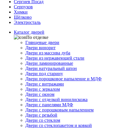
Сергиев Посад
Серпухов
Химки
Щёлково
Электросталь
Каталог дверей
По отделке
Глянцевые двери
Двери винорит
Двери из массива дуба
Двери из нержавеющей стали
Двери ламинированные
Двери натуральный шпон
Двери под старину
Двери порошковое напыление и МДФ
Двери с витражами
Двери с зеркалом
Двери с окном
Двери с отделкой винилискожа
Двери с панелями МДФ
Двери с порошковым напылением
Двери с резьбой
Двери со стеклом
Двери со стеклопакетом и ковкой