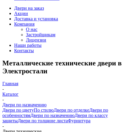
Двери на заказ
Акции
Доставка и установка
Компания
О нас
Застройщикам
Лицензии
Наши работы
Контакты
Металлические технические двери в
Электростали
Главная
-
Каталог
-
Двери по назначению
Двери по цвету
По стилю
Двери по отделке
Двери по
особенностям
Двери по назначению
Двери по классу
защиты
Двери по толщине листа
Фурнитура
-
Двери технические