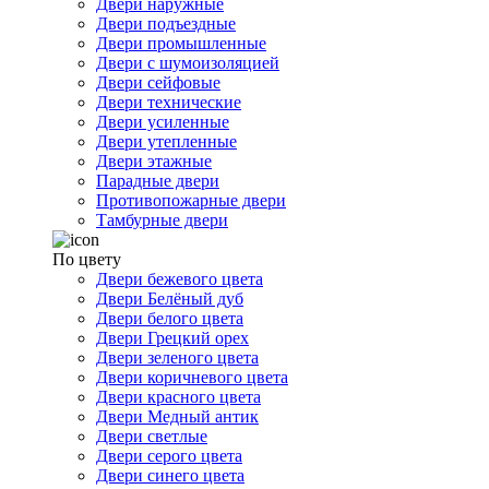
Двери наружные
Двери подъездные
Двери промышленные
Двери с шумоизоляцией
Двери сейфовые
Двери технические
Двери усиленные
Двери утепленные
Двери этажные
Парадные двери
Противопожарные двери
Тамбурные двери
По цвету
Двери бежевого цвета
Двери Белёный дуб
Двери белого цвета
Двери Грецкий орех
Двери зеленого цвета
Двери коричневого цвета
Двери красного цвета
Двери Медный антик
Двери светлые
Двери серого цвета
Двери синего цвета