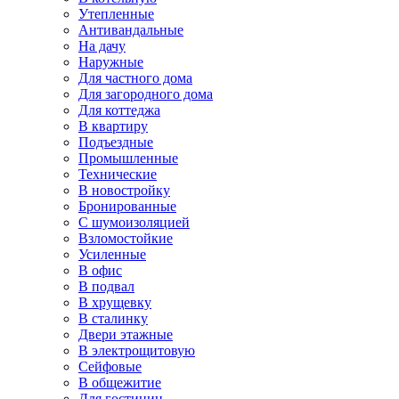
Утепленные
Антивандальные
На дачу
Наружные
Для частного дома
Для загородного дома
Для коттеджа
В квартиру
Подъездные
Промышленные
Технические
В новостройку
Бронированные
С шумоизоляцией
Взломостойкие
Усиленные
В офис
В подвал
В хрущевку
В сталинку
Двери этажные
В электрощитовую
Сейфовые
В общежитие
Для гостиниц