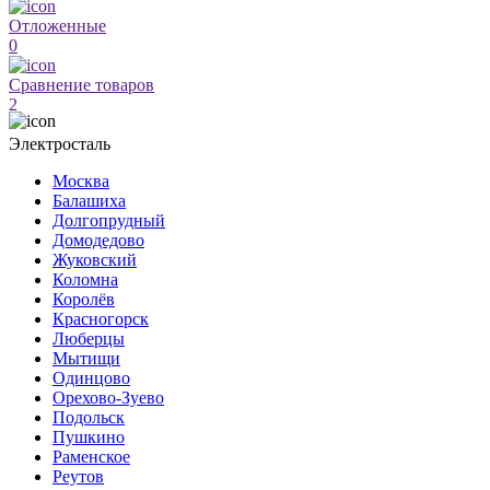
Отложенные
0
Сравнение товаров
2
Электросталь
Москва
Балашиха
Долгопрудный
Домодедово
Жуковский
Коломна
Королёв
Красногорск
Люберцы
Мытищи
Одинцово
Орехово-Зуево
Подольск
Пушкино
Раменское
Реутов