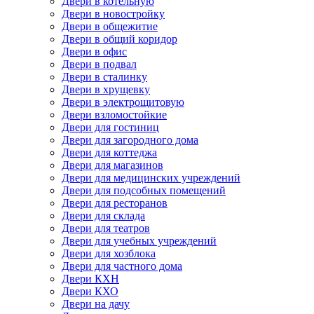
Двери в котельную
Двери в новостройку
Двери в общежитие
Двери в общий коридор
Двери в офис
Двери в подвал
Двери в сталинку
Двери в хрущевку
Двери в электрощитовую
Двери взломостойкие
Двери для гостиниц
Двери для загородного дома
Двери для коттеджа
Двери для магазинов
Двери для медицинских учреждений
Двери для подсобных помещений
Двери для ресторанов
Двери для склада
Двери для театров
Двери для учебных учреждений
Двери для хозблока
Двери для частного дома
Двери КХН
Двери КХО
Двери на дачу