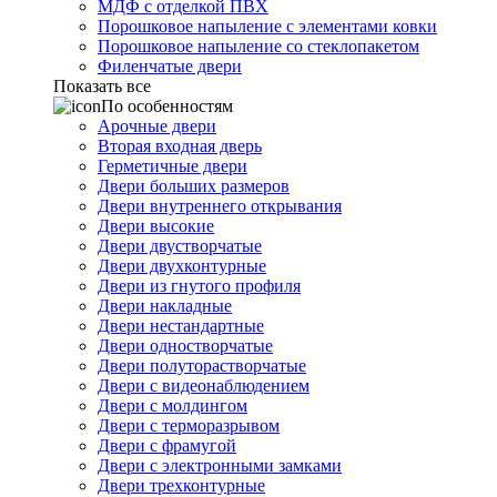
МДФ с отделкой ПВХ
Порошковое напыление с элементами ковки
Порошковое напыление со стеклопакетом
Филенчатые двери
Показать все
По особенностям
Арочные двери
Вторая входная дверь
Герметичные двери
Двери больших размеров
Двери внутреннего открывания
Двери высокие
Двери двустворчатые
Двери двухконтурные
Двери из гнутого профиля
Двери накладные
Двери нестандартные
Двери одностворчатые
Двери полуторастворчатые
Двери с видеонаблюдением
Двери с молдингом
Двери с терморазрывом
Двери с фрамугой
Двери с электронными замками
Двери трехконтурные