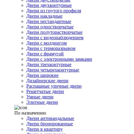
Двери двухконтурные
Двери из гнутого профиля
Двери накладные
Двери нестандартные
Двери одностворчатые
Двери полуторастворчатые
Двери с видеонаблюдением
Двери с молдингом
Двери с терморазрывом
Двери с фрамугой
Двери с электронными замками
Двери трехконтурные
Двери четырехконтурные
Двери широкие
Дизайнерские двери
Распашные уличные двери
Решетчатые двери
Умные двери
Элитные двери
По назначению
Двери антивандальные
Двери бронированные
Двери в квартиру