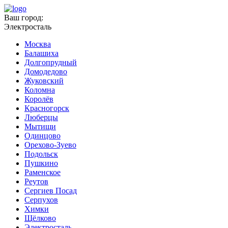
Ваш город:
Электросталь
Москва
Балашиха
Долгопрудный
Домодедово
Жуковский
Коломна
Королёв
Красногорск
Люберцы
Мытищи
Одинцово
Орехово-Зуево
Подольск
Пушкино
Раменское
Реутов
Сергиев Посад
Серпухов
Химки
Щёлково
Электросталь