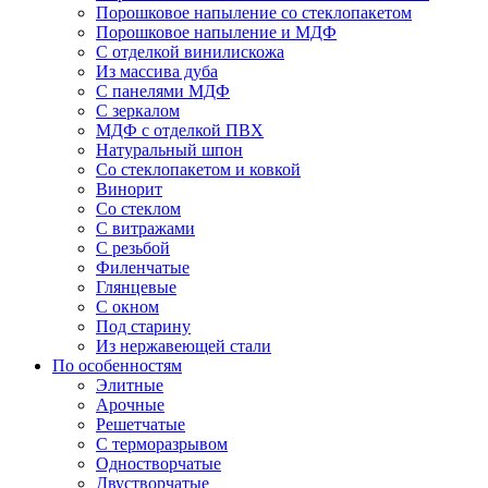
Порошковое напыление со стеклопакетом
Порошковое напыление и МДФ
С отделкой винилискожа
Из массива дуба
С панелями МДФ
С зеркалом
МДФ с отделкой ПВХ
Натуральный шпон
Со стеклопакетом и ковкой
Винорит
Со стеклом
С витражами
С резьбой
Филенчатые
Глянцевые
С окном
Под старину
Из нержавеющей стали
По особенностям
Элитные
Арочные
Решетчатые
С терморазрывом
Одностворчатые
Двустворчатые