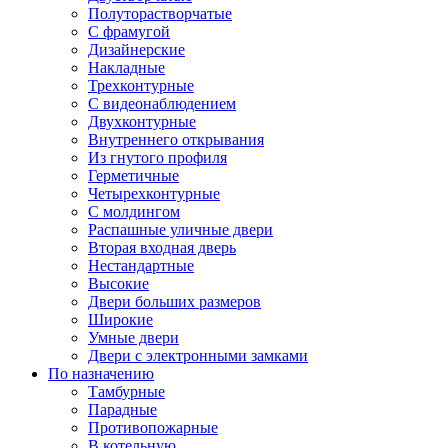
Полуторастворчатые
С фрамугой
Дизайнерские
Накладные
Трехконтурные
С видеонаблюдением
Двухконтурные
Внутреннего открывания
Из гнутого профиля
Герметичные
Четырехконтурные
С молдингом
Распашные уличные двери
Вторая входная дверь
Нестандартные
Высокие
Двери больших размеров
Широкие
Умные двери
Двери с электронными замками
По назначению
Тамбурные
Парадные
Противопожарные
В котельную