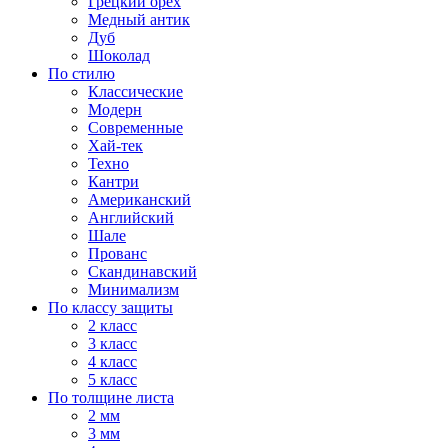
Грецкий орех
Медный антик
Дуб
Шоколад
По стилю
Классические
Модерн
Современные
Хай-тек
Техно
Кантри
Американский
Английский
Шале
Прованс
Скандинавский
Минимализм
По классу защиты
2 класс
3 класс
4 класс
5 класс
По толщине листа
2 мм
3 мм