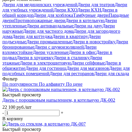
Двери для медицинских учреждений
Двери для театров
Двери
для учебных учреждений
Двери КХО
Двери КХН
Двери в
общий коридор
Двери для хозблока
Тамбурные двери
Парадные
двери
Противопожарные двери
Двери в котельную
Двери
утепленные
Двери антивандальные
Двери на дачу
Двери
наружные
Двери для частного дома
Двери для загородного
дома
Двери для коттеджа
Двери в квартиру
Двери
подъездные
Двери промышленные
Двери в новостройку
Двери
бронированные
Двери с шумоизоляцией
Двери
взломостойкие
Двери усиленные
Двери в офис
Двери в
подвал
Двери в хрущевку
Двери в сталинку
Двери
этажные
Двери в электрощитовую
Двери сейфовые
Двери в
общежитие
Двери для гостиниц
Двери для магазинов
Двери для
подсобных помещений
Двери для ресторанов
Двери для склада
Фильтр
По популярности
По алфавиту
По цене
Быстрый просмотр
Дверь с порошковым напылением, в котельную ДК-002
22 100
руб.
/шт
-
+
В корзину
Быстрый просмотр