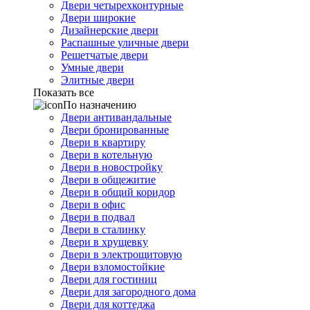
Двери четырехконтурные
Двери широкие
Дизайнерские двери
Распашные уличные двери
Решетчатые двери
Умные двери
Элитные двери
Показать все
По назначению
Двери антивандальные
Двери бронированные
Двери в квартиру
Двери в котельную
Двери в новостройку
Двери в общежитие
Двери в общий коридор
Двери в офис
Двери в подвал
Двери в сталинку
Двери в хрущевку
Двери в электрощитовую
Двери взломостойкие
Двери для гостиниц
Двери для загородного дома
Двери для коттеджа