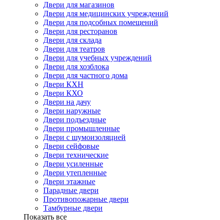
Двери для магазинов
Двери для медицинских учреждений
Двери для подсобных помещений
Двери для ресторанов
Двери для склада
Двери для театров
Двери для учебных учреждений
Двери для хозблока
Двери для частного дома
Двери КХН
Двери КХО
Двери на дачу
Двери наружные
Двери подъездные
Двери промышленные
Двери с шумоизоляцией
Двери сейфовые
Двери технические
Двери усиленные
Двери утепленные
Двери этажные
Парадные двери
Противопожарные двери
Тамбурные двери
Показать все