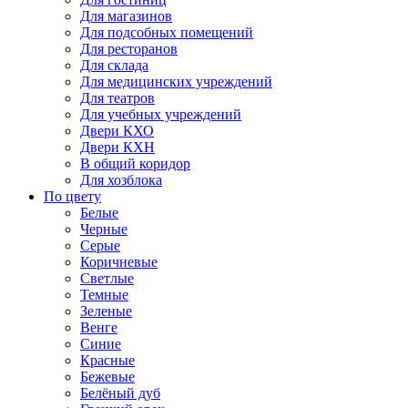
Для магазинов
Для подсобных помещений
Для ресторанов
Для склада
Для медицинских учреждений
Для театров
Для учебных учреждений
Двери КХО
Двери КХН
В общий коридор
Для хозблока
По цвету
Белые
Черные
Серые
Коричневые
Светлые
Темные
Зеленые
Венге
Синие
Красные
Бежевые
Белёный дуб