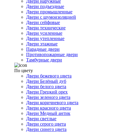
Двери наружные
Двери подъездные
Двери промышленные
Двери с шумоизоляцией
Двери сейфовые
Двери технические
Двери усиленные
Двери утепленные
Двери этажные
Парадные двери
Противопожарные двери
Тамбурные двери
По цвету
Двери бежевого цвета
Двери Белёный дуб
Двери белого цвета
Двери Грецкий орех
Двери зеленого цвета
Двери коричневого цвета
Двери красного цвета
Двери Медный антик
Двери светлые
Двери серого цвета
Двери синего цвета