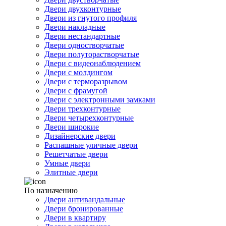
Двери двухконтурные
Двери из гнутого профиля
Двери накладные
Двери нестандартные
Двери одностворчатые
Двери полуторастворчатые
Двери с видеонаблюдением
Двери с молдингом
Двери с терморазрывом
Двери с фрамугой
Двери с электронными замками
Двери трехконтурные
Двери четырехконтурные
Двери широкие
Дизайнерские двери
Распашные уличные двери
Решетчатые двери
Умные двери
Элитные двери
По назначению
Двери антивандальные
Двери бронированные
Двери в квартиру