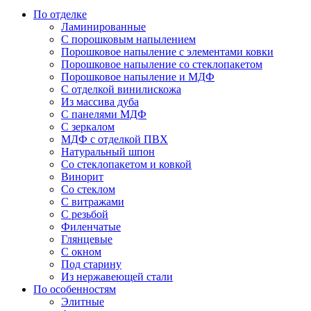
По отделке
Ламинированные
С порошковым напылением
Порошковое напыление с элементами ковки
Порошковое напыление со стеклопакетом
Порошковое напыление и МДФ
С отделкой винилискожа
Из массива дуба
С панелями МДФ
С зеркалом
МДФ с отделкой ПВХ
Натуральный шпон
Со стеклопакетом и ковкой
Винорит
Со стеклом
С витражами
С резьбой
Филенчатые
Глянцевые
С окном
Под старину
Из нержавеющей стали
По особенностям
Элитные