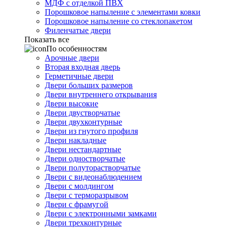
МДФ с отделкой ПВХ
Порошковое напыление с элементами ковки
Порошковое напыление со стеклопакетом
Филенчатые двери
Показать все
По особенностям
Арочные двери
Вторая входная дверь
Герметичные двери
Двери больших размеров
Двери внутреннего открывания
Двери высокие
Двери двустворчатые
Двери двухконтурные
Двери из гнутого профиля
Двери накладные
Двери нестандартные
Двери одностворчатые
Двери полуторастворчатые
Двери с видеонаблюдением
Двери с молдингом
Двери с терморазрывом
Двери с фрамугой
Двери с электронными замками
Двери трехконтурные