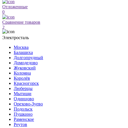
Отложенные
0
Сравнение товаров
2
Электросталь
Москва
Балашиха
Долгопрудный
Домодедово
Жуковский
Коломна
Королёв
Красногорск
Люберцы
Мытищи
Одинцово
Орехово-Зуево
Подольск
Пушкино
Раменское
Реутов