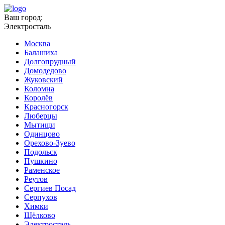
Ваш город:
Электросталь
Москва
Балашиха
Долгопрудный
Домодедово
Жуковский
Коломна
Королёв
Красногорск
Люберцы
Мытищи
Одинцово
Орехово-Зуево
Подольск
Пушкино
Раменское
Реутов
Сергиев Посад
Серпухов
Химки
Щёлково
Электросталь