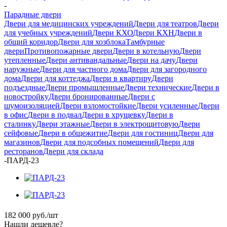
-
Парадные двери
Двери для медицинских учреждений
Двери для театров
Двери
для учебных учреждений
Двери КХО
Двери КХН
Двери в
общий коридор
Двери для хозблока
Тамбурные
двери
Противопожарные двери
Двери в котельную
Двери
утепленные
Двери антивандальные
Двери на дачу
Двери
наружные
Двери для частного дома
Двери для загородного
дома
Двери для коттеджа
Двери в квартиру
Двери
подъездные
Двери промышленные
Двери технические
Двери в
новостройку
Двери бронированные
Двери с
шумоизоляцией
Двери взломостойкие
Двери усиленные
Двери
в офис
Двери в подвал
Двери в хрущевку
Двери в
сталинку
Двери этажные
Двери в электрощитовую
Двери
сейфовые
Двери в общежитие
Двери для гостиниц
Двери для
магазинов
Двери для подсобных помещений
Двери для
ресторанов
Двери для склада
-
ПАРД-23
182 000
руб.
/шт
Нашли дешевле?