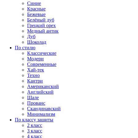
Синие
Красные
Бежевые
Белёный дуб
Грецкий орех
Медный антик
Дуб
Шоколад
По стилю
Классические
Модерн
Современные
Хай-тек
Техно
Кантри
Американский
Английский
Шале
Прованс
Скандинавский
Минимализм
По классу защиты
2 класс
3 класс
4 класс