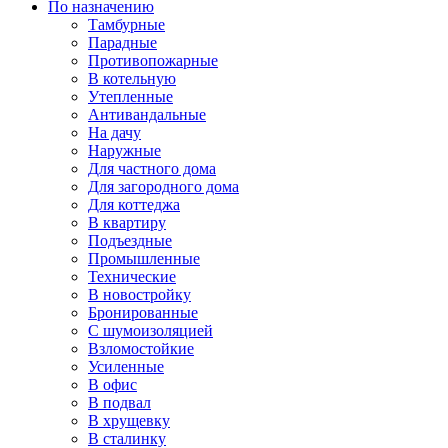
По назначению
Тамбурные
Парадные
Противопожарные
В котельную
Утепленные
Антивандальные
На дачу
Наружные
Для частного дома
Для загородного дома
Для коттеджа
В квартиру
Подъездные
Промышленные
Технические
В новостройку
Бронированные
С шумоизоляцией
Взломостойкие
Усиленные
В офис
В подвал
В хрущевку
В сталинку