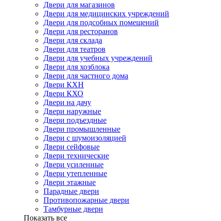
Двери для магазинов
Двери для медицинских учреждений
Двери для подсобных помещений
Двери для ресторанов
Двери для склада
Двери для театров
Двери для учебных учреждений
Двери для хозблока
Двери для частного дома
Двери КХН
Двери КХО
Двери на дачу
Двери наружные
Двери подъездные
Двери промышленные
Двери с шумоизоляцией
Двери сейфовые
Двери технические
Двери усиленные
Двери утепленные
Двери этажные
Парадные двери
Противопожарные двери
Тамбурные двери
Показать все