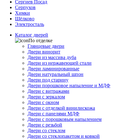
Сергиев Посад
Серпухов
Химки
Щёлково
Электросталь
Каталог дверей
По отделке
Глянцевые двери
Двери винорит
Двери из массива дуба
Двери из нержавеющей стали
Двери ламинированные
Двери натуральный шпон
Двери под старину
Двери порошковое напыление и МДФ
Двери с витражами
Двери с зеркалом
Двери с окном
Двери с отделкой винилискожа
Двери с панелями МДФ
Двери с порошковым напылением
Двери с резьбой
Двери со стеклом
Двери со стеклопакетом и ковкой