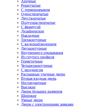
Арочные
Решетчатые
С терморазрывом
Одностворчатые
Двустворчатые
Полуторастворчатые
С фрамугой
Дизайнерские
Накладные
Трехконтурные
С видеонаблюдением
Двухконтурные
Внутреннего открывания
Из гнутого профиля
Герметичные
Четырехконтурные
С молдингом
Распашные уличные двери
Вторая входная дверь
Нестандартные
Высокие
Двери больших размеров
Широкие
Умные двери
Двери с электронными замками