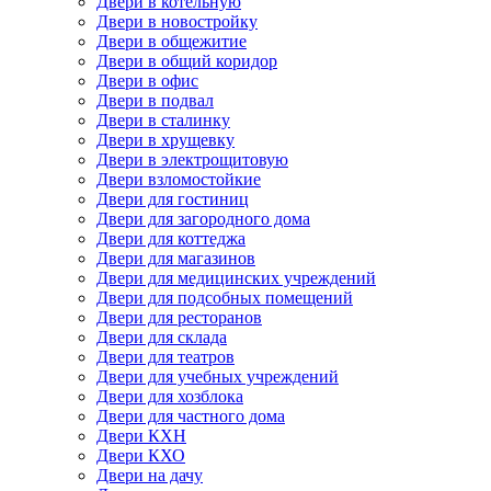
Двери в котельную
Двери в новостройку
Двери в общежитие
Двери в общий коридор
Двери в офис
Двери в подвал
Двери в сталинку
Двери в хрущевку
Двери в электрощитовую
Двери взломостойкие
Двери для гостиниц
Двери для загородного дома
Двери для коттеджа
Двери для магазинов
Двери для медицинских учреждений
Двери для подсобных помещений
Двери для ресторанов
Двери для склада
Двери для театров
Двери для учебных учреждений
Двери для хозблока
Двери для частного дома
Двери КХН
Двери КХО
Двери на дачу