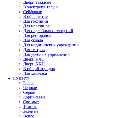
Двери этажные
В электрощитовую
Сейфовые
В общежитие
Для гостиниц
Для магазинов
Для подсобных помещений
Для ресторанов
Для склада
Для медицинских учреждений
Для театров
Для учебных учреждений
Двери КХО
Двери КХН
В общий коридор
Для хозблока
По цвету
Белые
Черные
Серые
Коричневые
Светлые
Темные
Зеленые
Венге