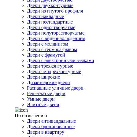
Двери двухконтурные
Двери из гнутого профиля
Двери накладные
Двери нестандартные
Двери одностворчатые
Двери полуторастворчатые
Двери с видеонаблюдением
Двери с молдингом
Двери с терморазрывом
Двери с фрамугой
Двери с электронными замками
Двери трехконтурные
Двери четырехконтурные
Двери широкие
Дизайнерские двери
Распашные уличные двери
Решетчатые двери
Умные двери
Элитные двери
По назначению
Двери антивандальные
Двери бронированные
Двери в квартиру