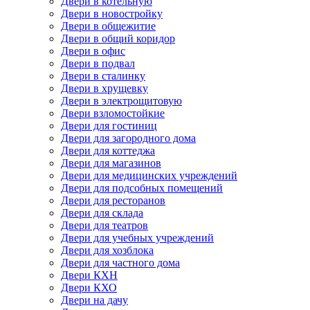
Двери в котельную
Двери в новостройку
Двери в общежитие
Двери в общий коридор
Двери в офис
Двери в подвал
Двери в сталинку
Двери в хрущевку
Двери в электрощитовую
Двери взломостойкие
Двери для гостиниц
Двери для загородного дома
Двери для коттеджа
Двери для магазинов
Двери для медицинских учреждений
Двери для подсобных помещений
Двери для ресторанов
Двери для склада
Двери для театров
Двери для учебных учреждений
Двери для хозблока
Двери для частного дома
Двери КХН
Двери КХО
Двери на дачу