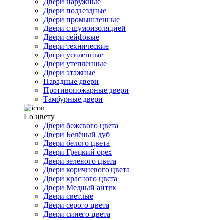
Двери наружные
Двери подъездные
Двери промышленные
Двери с шумоизоляцией
Двери сейфовые
Двери технические
Двери усиленные
Двери утепленные
Двери этажные
Парадные двери
Противопожарные двери
Тамбурные двери
По цвету
Двери бежевого цвета
Двери Белёный дуб
Двери белого цвета
Двери Грецкий орех
Двери зеленого цвета
Двери коричневого цвета
Двери красного цвета
Двери Медный антик
Двери светлые
Двери серого цвета
Двери синего цвета