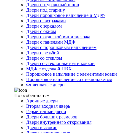
Двери натуральный шпон
Двери под старину
Двери порошковое напыление и МДФ
Двери с витражами
Двери с зеркалом
Двери с окном
Двери с отделкой винилискожа
Двери с панелями МДФ
Двери с порошковым напылением
Двери с резьбой
Двери со стеклом
Двери со стеклопакетом и ковкой
МДФ с отделкой ПВХ
Порошковое напыление с элементами ковки
Порошковое напыление со стеклопакетом
Филенчатые двери
По особенностям
Арочные двери
Вторая входная дверь
Герметичные двери
Двери больших размеров
Двери внутреннего открывания
Двери высокие
Двери двустворчатые