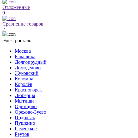
Отложенные
0
Сравнение товаров
2
Электросталь
Москва
Балашиха
Долгопрудный
Домодедово
Жуковский
Коломна
Королёв
Красногорск
Люберцы
Мытищи
Одинцово
Орехово-Зуево
Подольск
Пушкино
Раменское
Реутов