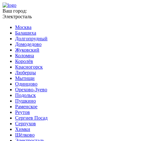
Ваш город:
Электросталь
Москва
Балашиха
Долгопрудный
Домодедово
Жуковский
Коломна
Королёв
Красногорск
Люберцы
Мытищи
Одинцово
Орехово-Зуево
Подольск
Пушкино
Раменское
Реутов
Сергиев Посад
Серпухов
Химки
Щёлково
Электросталь