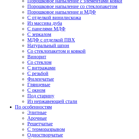
Порошковое напыление с элементами ковки
Порошковое напыление со стеклопакетом
Порошковое напыление и МДФ
С отделкой винилискожа
Из массива дуба
С панелями МДФ
С зеркалом
МДФ с отделкой ПВХ
Натуральный шпон
Со стеклопакетом и ковкой
Винорит
Со стеклом
С витражами
С резьбой
Филенчатые
Глянцевые
С окном
Под старину
Из нержавеющей стали
По особенностям
Элитные
Арочные
Решетчатые
С терморазрывом
Одностворчатые