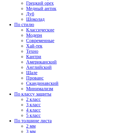
Грецкий орех
Медный антик
Дуб
Шоколад
По стилю
Классические
Модерн
Современные
Хай-тек
Техно
Кантри
Американский
Английский
Шале
Прованс
Скандинавский
Минимализм
По классу защиты
2 класс
3 класс
4 класс
5 класс
По толщине листа
2 мм
3 мм