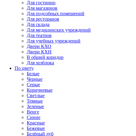
Для гостиниц
Для магазинов
Для подсобных помещений
Для ресторанов
Для склада
Для медицинских учреждений
Для театров
Для учебных учреждений
Двери КХО
Двери КХН
В общий коридор
Для хозблока
По цвету
Белые
Черные
Серые
Коричневые
Светлые
Темные
Зеленые
Венге
Синие
Красные
Бежевые
Белёный дуб