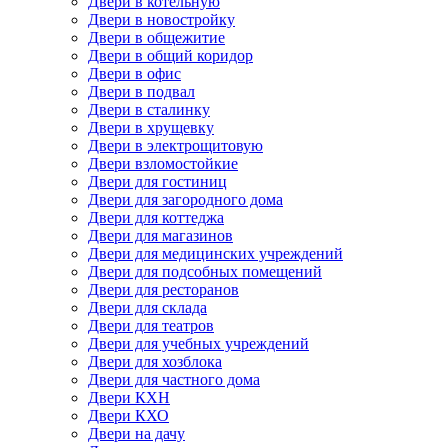
Двери в котельную
Двери в новостройку
Двери в общежитие
Двери в общий коридор
Двери в офис
Двери в подвал
Двери в сталинку
Двери в хрущевку
Двери в электрощитовую
Двери взломостойкие
Двери для гостиниц
Двери для загородного дома
Двери для коттеджа
Двери для магазинов
Двери для медицинских учреждений
Двери для подсобных помещений
Двери для ресторанов
Двери для склада
Двери для театров
Двери для учебных учреждений
Двери для хозблока
Двери для частного дома
Двери КХН
Двери КХО
Двери на дачу