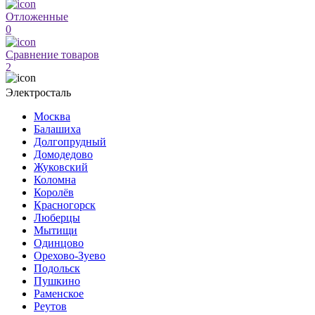
Отложенные
0
Сравнение товаров
2
Электросталь
Москва
Балашиха
Долгопрудный
Домодедово
Жуковский
Коломна
Королёв
Красногорск
Люберцы
Мытищи
Одинцово
Орехово-Зуево
Подольск
Пушкино
Раменское
Реутов