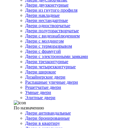
Двери двухконтурные
Двери из гнутого профиля
Двери накладные
Двери нестандартные
Двери одностворчатые
Двери полуторастворчатые
Двери с видеонаблюдением
Двери с молдингом
Двери с терморазрывом
Двери с фрамугой
Двери с электронными замками
Двери трехконтурные
Двери четырехконтурные
Двери широкие
Дизайнерские двери
Распашные уличные двери
Решетчатые двери
Умные двери
Элитные двери
По назначению
Двери антивандальные
Двери бронированные
Двери в квартиру