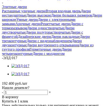
-
Элитные двери
Распашные уличные двери
Вторая входная дверь
Двери
нестандартные
Двери высокие
Двери больших размеров
Двери
широкие
Умные двери
Двери с электронными
замками
Арочные двери
Решетчатые двери
Двери с
терморазрывом
Двери одностворчатые
Двери
двустворчатые
Двери полуторастворчатые
Двери с
фрамугой
Дизайнерские двери
Двери накладные
Двери
трехконтурные
Двери с видеонаблюдением
Двери
двухконтурные
Двери внутреннего открывания
Двери из
гнутого профиля
Герметичные двери
Двери
четырехконтурные
Двери с молдингом
-
ЭЛД 017
192 400
руб.
/шт
Нашли дешевле?
-
+
В корзину
Купить в 1 клик
Цена действительна только для интернет-магазина и может