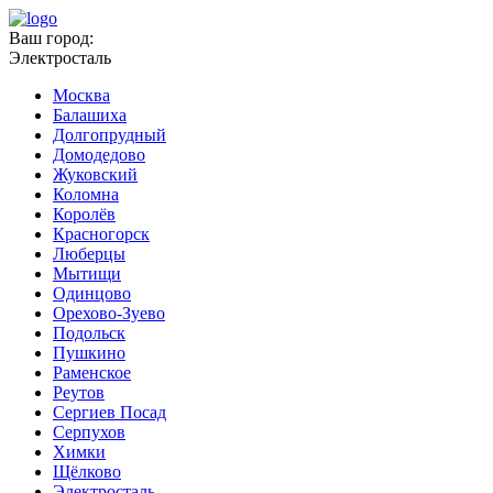
Ваш город:
Электросталь
Москва
Балашиха
Долгопрудный
Домодедово
Жуковский
Коломна
Королёв
Красногорск
Люберцы
Мытищи
Одинцово
Орехово-Зуево
Подольск
Пушкино
Раменское
Реутов
Сергиев Посад
Серпухов
Химки
Щёлково
Электросталь