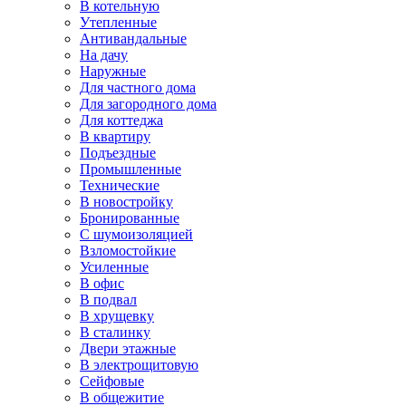
В котельную
Утепленные
Антивандальные
На дачу
Наружные
Для частного дома
Для загородного дома
Для коттеджа
В квартиру
Подъездные
Промышленные
Технические
В новостройку
Бронированные
С шумоизоляцией
Взломостойкие
Усиленные
В офис
В подвал
В хрущевку
В сталинку
Двери этажные
В электрощитовую
Сейфовые
В общежитие