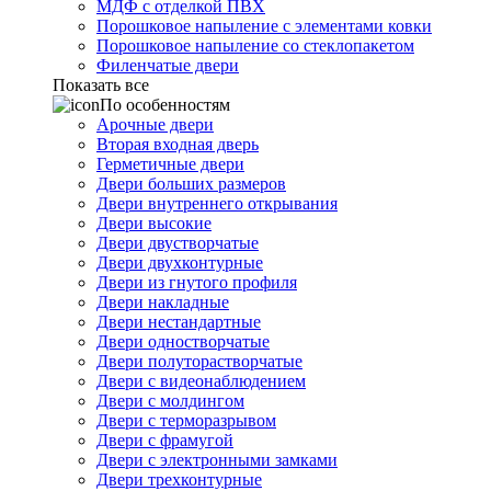
МДФ с отделкой ПВХ
Порошковое напыление с элементами ковки
Порошковое напыление со стеклопакетом
Филенчатые двери
Показать все
По особенностям
Арочные двери
Вторая входная дверь
Герметичные двери
Двери больших размеров
Двери внутреннего открывания
Двери высокие
Двери двустворчатые
Двери двухконтурные
Двери из гнутого профиля
Двери накладные
Двери нестандартные
Двери одностворчатые
Двери полуторастворчатые
Двери с видеонаблюдением
Двери с молдингом
Двери с терморазрывом
Двери с фрамугой
Двери с электронными замками
Двери трехконтурные