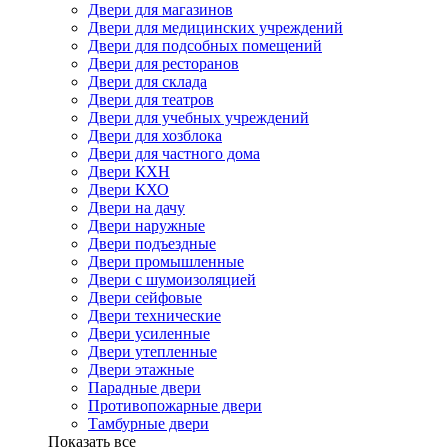
Двери для магазинов
Двери для медицинских учреждений
Двери для подсобных помещений
Двери для ресторанов
Двери для склада
Двери для театров
Двери для учебных учреждений
Двери для хозблока
Двери для частного дома
Двери КХН
Двери КХО
Двери на дачу
Двери наружные
Двери подъездные
Двери промышленные
Двери с шумоизоляцией
Двери сейфовые
Двери технические
Двери усиленные
Двери утепленные
Двери этажные
Парадные двери
Противопожарные двери
Тамбурные двери
Показать все