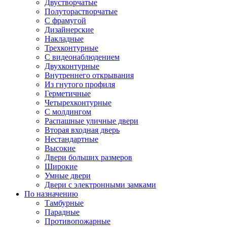
Двустворчатые
Полуторастворчатые
С фрамугой
Дизайнерские
Накладные
Трехконтурные
С видеонаблюдением
Двухконтурные
Внутреннего открывания
Из гнутого профиля
Герметичные
Четырехконтурные
С молдингом
Распашные уличные двери
Вторая входная дверь
Нестандартные
Высокие
Двери больших размеров
Широкие
Умные двери
Двери с электронными замками
По назначению
Тамбурные
Парадные
Противопожарные