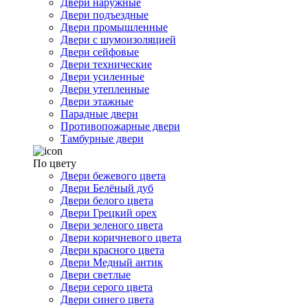
Двери наружные
Двери подъездные
Двери промышленные
Двери с шумоизоляцией
Двери сейфовые
Двери технические
Двери усиленные
Двери утепленные
Двери этажные
Парадные двери
Противопожарные двери
Тамбурные двери
По цвету
Двери бежевого цвета
Двери Белёный дуб
Двери белого цвета
Двери Грецкий орех
Двери зеленого цвета
Двери коричневого цвета
Двери красного цвета
Двери Медный антик
Двери светлые
Двери серого цвета
Двери синего цвета