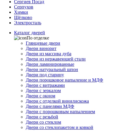
Сергиев Посад
Серпухов
Химки
Щёлково
Электросталь
Каталог дверей
По отделке
Глянцевые двери
Двери винорит
Двери из массива дуба
Двери из нержавеющей стали
Двери ламинированные
Двери натуральный шпон
Двери под старину
Двери порошковое напыление и МДФ
Двери с витражами
Двери с зеркалом
Двери с окном
Двери с отделкой винилискожа
Двери с панелями МДФ
Двери с порошковым напылением
Двери с резьбой
Двери со стеклом
Двери со стеклопакетом и ковкой