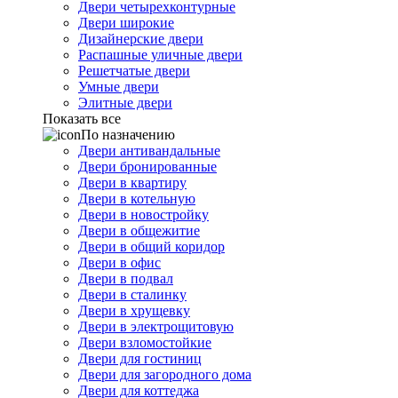
Двери четырехконтурные
Двери широкие
Дизайнерские двери
Распашные уличные двери
Решетчатые двери
Умные двери
Элитные двери
Показать все
По назначению
Двери антивандальные
Двери бронированные
Двери в квартиру
Двери в котельную
Двери в новостройку
Двери в общежитие
Двери в общий коридор
Двери в офис
Двери в подвал
Двери в сталинку
Двери в хрущевку
Двери в электрощитовую
Двери взломостойкие
Двери для гостиниц
Двери для загородного дома
Двери для коттеджа