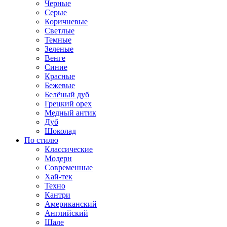
Черные
Серые
Коричневые
Светлые
Темные
Зеленые
Венге
Синие
Красные
Бежевые
Белёный дуб
Грецкий орех
Медный антик
Дуб
Шоколад
По стилю
Классические
Модерн
Современные
Хай-тек
Техно
Кантри
Американский
Английский
Шале