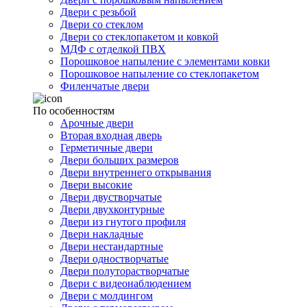
Двери с резьбой
Двери со стеклом
Двери со стеклопакетом и ковкой
МДФ с отделкой ПВХ
Порошковое напыление с элементами ковки
Порошковое напыление со стеклопакетом
Филенчатые двери
По особенностям
Арочные двери
Вторая входная дверь
Герметичные двери
Двери больших размеров
Двери внутреннего открывания
Двери высокие
Двери двустворчатые
Двери двухконтурные
Двери из гнутого профиля
Двери накладные
Двери нестандартные
Двери одностворчатые
Двери полуторастворчатые
Двери с видеонаблюдением
Двери с молдингом