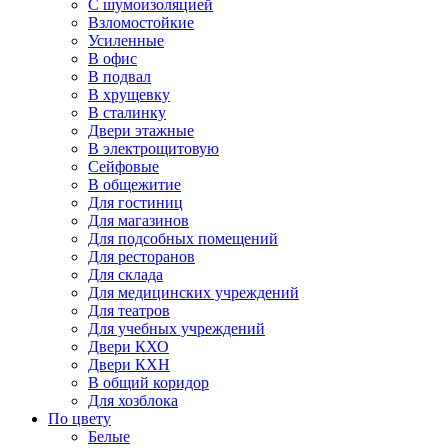
С шумоизоляцией
Взломостойкие
Усиленные
В офис
В подвал
В хрущевку
В сталинку
Двери этажные
В электрощитовую
Сейфовые
В общежитие
Для гостиниц
Для магазинов
Для подсобных помещений
Для ресторанов
Для склада
Для медицинских учреждений
Для театров
Для учебных учреждений
Двери КХО
Двери КХН
В общий коридор
Для хозблока
По цвету
Белые