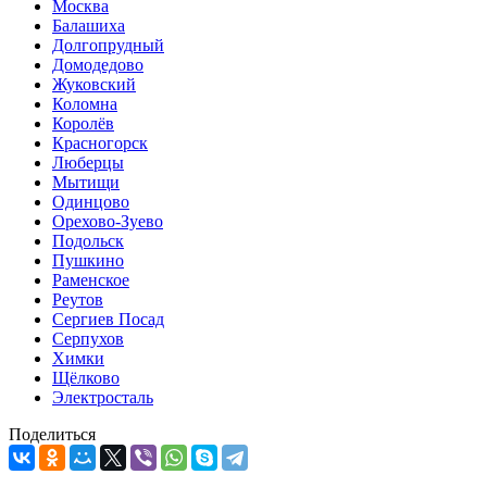
Москва
Балашиха
Долгопрудный
Домодедово
Жуковский
Коломна
Королёв
Красногорск
Люберцы
Мытищи
Одинцово
Орехово-Зуево
Подольск
Пушкино
Раменское
Реутов
Сергиев Посад
Серпухов
Химки
Щёлково
Электросталь
Поделиться