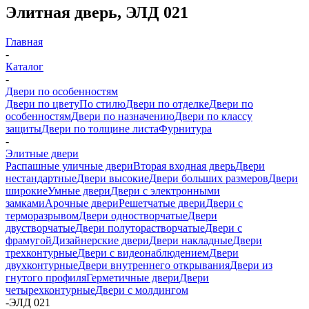
Элитная дверь, ЭЛД 021
Главная
-
Каталог
-
Двери по особенностям
Двери по цвету
По стилю
Двери по отделке
Двери по
особенностям
Двери по назначению
Двери по классу
защиты
Двери по толщине листа
Фурнитура
-
Элитные двери
Распашные уличные двери
Вторая входная дверь
Двери
нестандартные
Двери высокие
Двери больших размеров
Двери
широкие
Умные двери
Двери с электронными
замками
Арочные двери
Решетчатые двери
Двери с
терморазрывом
Двери одностворчатые
Двери
двустворчатые
Двери полуторастворчатые
Двери с
фрамугой
Дизайнерские двери
Двери накладные
Двери
трехконтурные
Двери с видеонаблюдением
Двери
двухконтурные
Двери внутреннего открывания
Двери из
гнутого профиля
Герметичные двери
Двери
четырехконтурные
Двери с молдингом
-
ЭЛД 021