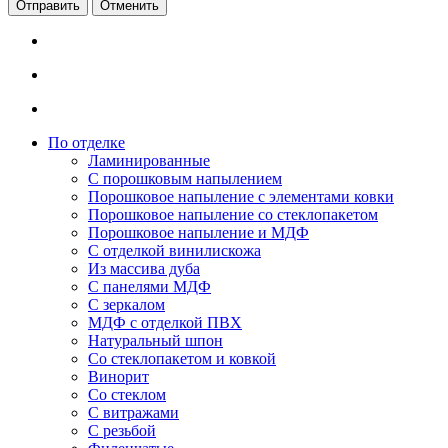
Отменить
По отделке
Ламинированные
С порошковым напылением
Порошковое напыление с элементами ковки
Порошковое напыление со стеклопакетом
Порошковое напыление и МДФ
С отделкой винилискожа
Из массива дуба
С панелями МДФ
С зеркалом
МДФ с отделкой ПВХ
Натуральный шпон
Со стеклопакетом и ковкой
Винорит
Со стеклом
С витражами
С резьбой