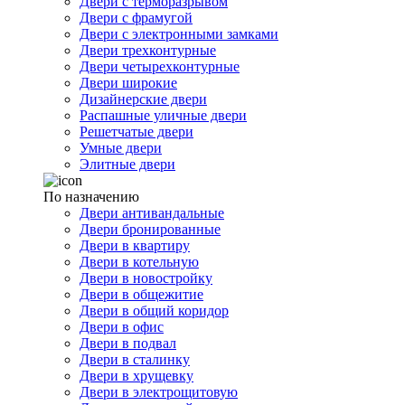
Двери с терморазрывом
Двери с фрамугой
Двери с электронными замками
Двери трехконтурные
Двери четырехконтурные
Двери широкие
Дизайнерские двери
Распашные уличные двери
Решетчатые двери
Умные двери
Элитные двери
По назначению
Двери антивандальные
Двери бронированные
Двери в квартиру
Двери в котельную
Двери в новостройку
Двери в общежитие
Двери в общий коридор
Двери в офис
Двери в подвал
Двери в сталинку
Двери в хрущевку
Двери в электрощитовую