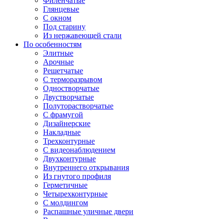
Филенчатые
Глянцевые
С окном
Под старину
Из нержавеющей стали
По особенностям
Элитные
Арочные
Решетчатые
С терморазрывом
Одностворчатые
Двустворчатые
Полуторастворчатые
С фрамугой
Дизайнерские
Накладные
Трехконтурные
С видеонаблюдением
Двухконтурные
Внутреннего открывания
Из гнутого профиля
Герметичные
Четырехконтурные
С молдингом
Распашные уличные двери