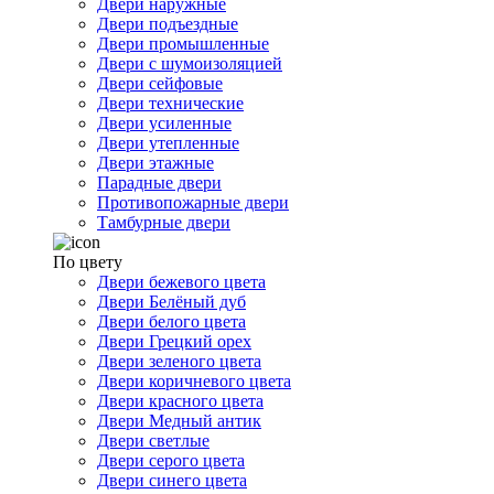
Двери наружные
Двери подъездные
Двери промышленные
Двери с шумоизоляцией
Двери сейфовые
Двери технические
Двери усиленные
Двери утепленные
Двери этажные
Парадные двери
Противопожарные двери
Тамбурные двери
По цвету
Двери бежевого цвета
Двери Белёный дуб
Двери белого цвета
Двери Грецкий орех
Двери зеленого цвета
Двери коричневого цвета
Двери красного цвета
Двери Медный антик
Двери светлые
Двери серого цвета
Двери синего цвета