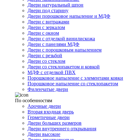
Двери натуральный шпон
Двери под старину
Двери порошковое напыление и МДФ
Двери с витражами
Двери с зеркалом
Двери с окном
Двери с отделкой винилискожа
Двери с панелями МДФ
Двери с порошковым напылением
Двери с резьбой
Двери со стеклом
Двери со стеклопакетом и ковкой
МДФ с отделкой ПВХ
Порошковое напыление с элементами ковки
Порошковое напыление со стеклопакетом
Филенчатые двери
По особенностям
Арочные двери
Вторая входная дверь
Герметичные двери
Двери больших размеров
Двери внутреннего открывания
Двери высокие
Двери двустворчатые