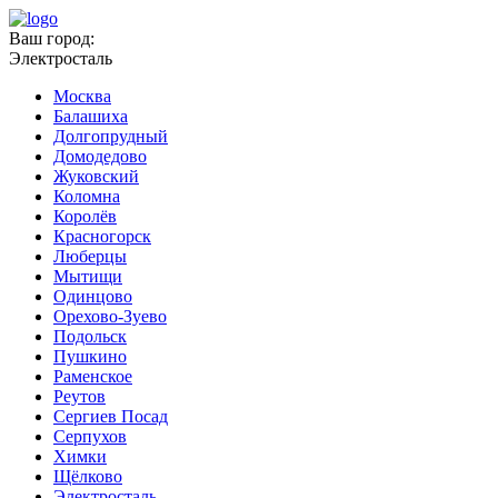
Ваш город:
Электросталь
Москва
Балашиха
Долгопрудный
Домодедово
Жуковский
Коломна
Королёв
Красногорск
Люберцы
Мытищи
Одинцово
Орехово-Зуево
Подольск
Пушкино
Раменское
Реутов
Сергиев Посад
Серпухов
Химки
Щёлково
Электросталь