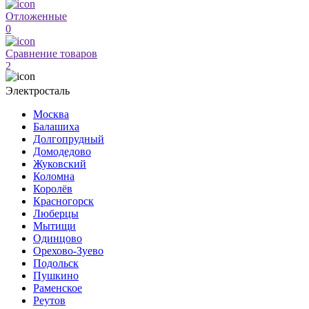
Отложенные
0
Сравнение товаров
2
Электросталь
Москва
Балашиха
Долгопрудный
Домодедово
Жуковский
Коломна
Королёв
Красногорск
Люберцы
Мытищи
Одинцово
Орехово-Зуево
Подольск
Пушкино
Раменское
Реутов