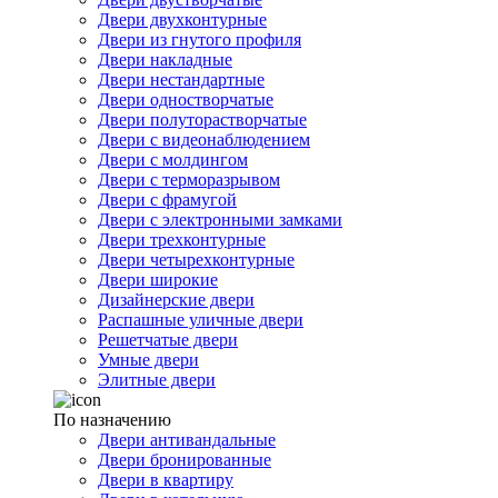
Двери двухконтурные
Двери из гнутого профиля
Двери накладные
Двери нестандартные
Двери одностворчатые
Двери полуторастворчатые
Двери с видеонаблюдением
Двери с молдингом
Двери с терморазрывом
Двери с фрамугой
Двери с электронными замками
Двери трехконтурные
Двери четырехконтурные
Двери широкие
Дизайнерские двери
Распашные уличные двери
Решетчатые двери
Умные двери
Элитные двери
По назначению
Двери антивандальные
Двери бронированные
Двери в квартиру