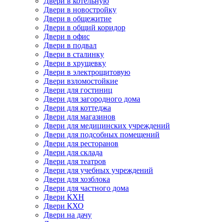
Двери в котельную
Двери в новостройку
Двери в общежитие
Двери в общий коридор
Двери в офис
Двери в подвал
Двери в сталинку
Двери в хрущевку
Двери в электрощитовую
Двери взломостойкие
Двери для гостиниц
Двери для загородного дома
Двери для коттеджа
Двери для магазинов
Двери для медицинских учреждений
Двери для подсобных помещений
Двери для ресторанов
Двери для склада
Двери для театров
Двери для учебных учреждений
Двери для хозблока
Двери для частного дома
Двери КХН
Двери КХО
Двери на дачу