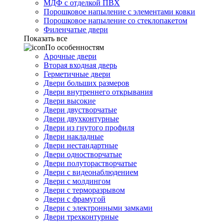
МДФ с отделкой ПВХ
Порошковое напыление с элементами ковки
Порошковое напыление со стеклопакетом
Филенчатые двери
Показать все
По особенностям
Арочные двери
Вторая входная дверь
Герметичные двери
Двери больших размеров
Двери внутреннего открывания
Двери высокие
Двери двустворчатые
Двери двухконтурные
Двери из гнутого профиля
Двери накладные
Двери нестандартные
Двери одностворчатые
Двери полуторастворчатые
Двери с видеонаблюдением
Двери с молдингом
Двери с терморазрывом
Двери с фрамугой
Двери с электронными замками
Двери трехконтурные