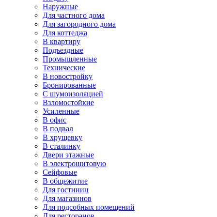
Наружные
Для частного дома
Для загородного дома
Для коттеджа
В квартиру
Подъездные
Промышленные
Технические
В новостройку
Бронированные
С шумоизоляцией
Взломостойкие
Усиленные
В офис
В подвал
В хрущевку
В сталинку
Двери этажные
В электрощитовую
Сейфовые
В общежитие
Для гостиниц
Для магазинов
Для подсобных помещений
Для ресторанов