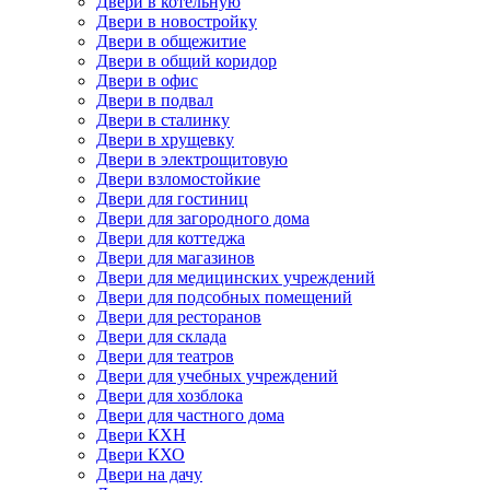
Двери в котельную
Двери в новостройку
Двери в общежитие
Двери в общий коридор
Двери в офис
Двери в подвал
Двери в сталинку
Двери в хрущевку
Двери в электрощитовую
Двери взломостойкие
Двери для гостиниц
Двери для загородного дома
Двери для коттеджа
Двери для магазинов
Двери для медицинских учреждений
Двери для подсобных помещений
Двери для ресторанов
Двери для склада
Двери для театров
Двери для учебных учреждений
Двери для хозблока
Двери для частного дома
Двери КХН
Двери КХО
Двери на дачу