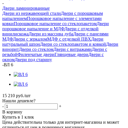
-
Двери ламинированные
Двери из нержавеющей стали
Двери с порошковым
напылением
Порошковое напыление с элементами
ковки
Порошковое напыление со стеклопакетом
Двери
порошковое напыление и МДФ
Двери с отделкой
винилискожа
Двери из массива дуба
Двери с панелями
МДФ
Двери с зеркалом
МДФ с отделкой ПВХ
Двери
натуральный шпон
Двери со стеклопакетом и ковкой
Двери
винорит
Двери со стеклом
Двери с витражами
Двери с
резьбой
Филенчатые двери
Глянцевые двери
Двери с
окном
Двери под старину
-
ВЛ 6
15 210
руб.
/шт
Нашли дешевле?
-
+
В корзину
Купить в 1 клик
Цена действительна только для интернет-магазина и может
отличаться от цен в розничных магазинах