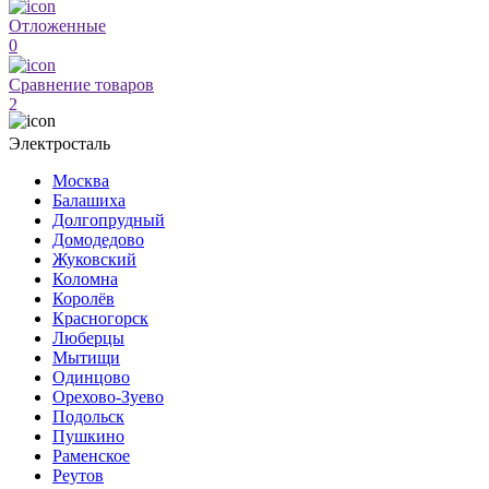
Отложенные
0
Сравнение товаров
2
Электросталь
Москва
Балашиха
Долгопрудный
Домодедово
Жуковский
Коломна
Королёв
Красногорск
Люберцы
Мытищи
Одинцово
Орехово-Зуево
Подольск
Пушкино
Раменское
Реутов