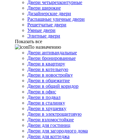
Двери четырехконтурные
Двери широкие
Дизайнерские двери
Распашные уличные двери
Решетчатые двери
Умные двери
Элитные двери
Показать все
По назначению
Двери антивандальные
Двери бронированные
Двери в квартиру
Двери в котельную
Двери в новостройку
Двери в общежитие
Двери в общий коридор
Двери в офис
Двери в подвал
Двери в сталинку
Двери в хрущевку
Двери в электрощитовую
Двери взломостойкие
Двери для гостиниц
Двери для загородного дома
Двери для коттеджа