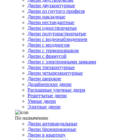
Двери двухконтурные
Двери из гнутого профиля
Двери накладные
Двери нестандартные
Двери одностворчатые
Двери полуторастворчатые
Двери с видеонаблюдением
Двери с молдингом
Двери с терморазрывом
Двери с фрамугой
Двери с электронными замками
Двери трехконтурные
Двери четырехконтурные
Двери широкие
Дизайнерские двери
Распашные уличные двери
Решетчатые двери
Умные двери
Элитные двери
По назначению
Двери антивандальные
Двери бронированные
Двери в квартиру