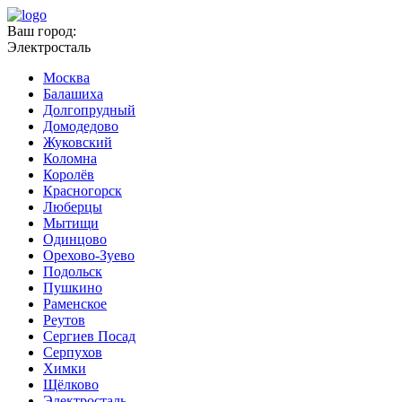
Ваш город:
Электросталь
Москва
Балашиха
Долгопрудный
Домодедово
Жуковский
Коломна
Королёв
Красногорск
Люберцы
Мытищи
Одинцово
Орехово-Зуево
Подольск
Пушкино
Раменское
Реутов
Сергиев Посад
Серпухов
Химки
Щёлково
Электросталь