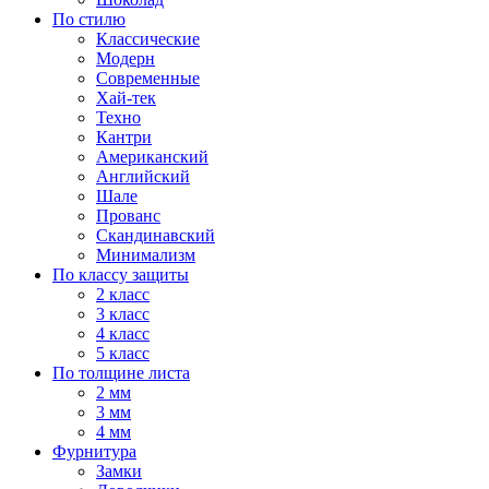
По стилю
Классические
Модерн
Современные
Хай-тек
Техно
Кантри
Американский
Английский
Шале
Прованс
Скандинавский
Минимализм
По классу защиты
2 класс
3 класс
4 класс
5 класс
По толщине листа
2 мм
3 мм
4 мм
Фурнитура
Замки