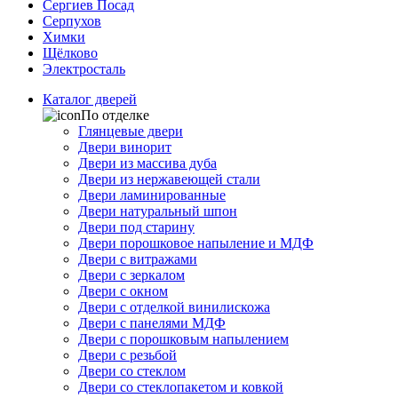
Сергиев Посад
Серпухов
Химки
Щёлково
Электросталь
Каталог дверей
По отделке
Глянцевые двери
Двери винорит
Двери из массива дуба
Двери из нержавеющей стали
Двери ламинированные
Двери натуральный шпон
Двери под старину
Двери порошковое напыление и МДФ
Двери с витражами
Двери с зеркалом
Двери с окном
Двери с отделкой винилискожа
Двери с панелями МДФ
Двери с порошковым напылением
Двери с резьбой
Двери со стеклом
Двери со стеклопакетом и ковкой