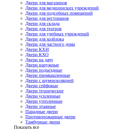
Двери для магазинов
Двери для медицинских учреждений
Двери для подсобных помещений
Двери для ресторанов
Двери для склада
Двери для театров
Двери для учебных учреждений
Двери для хозблока
Двери для частного дома
Двери КХН
Двери КХО
Двери на дачу
Двери наружные
Двери подъездные
Двери промышленные
Двери с шумоизоляцией
Двери сейфовые
Двери технические
Двери усиленные
Двери утепленные
Двери этажные
Парадные двери
Противопожарные двери
Тамбурные двери
Показать все