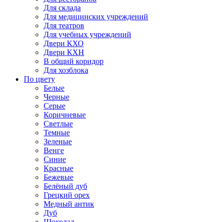
Для склада
Для медицинских учреждений
Для театров
Для учебных учреждений
Двери КХО
Двери КХН
В общий коридор
Для хозблока
По цвету
Белые
Черные
Серые
Коричневые
Светлые
Темные
Зеленые
Венге
Синие
Красные
Бежевые
Белёный дуб
Грецкий орех
Медный антик
Дуб
Шоколад