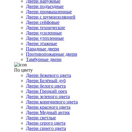
Двери наружные
Двери подъездные
Двери промышленные
Двери с шумоизоляцией
Двери сейфовые
Двери технические
Двери усиленные
Двери утепленные
Двери этажные
Парадные двери
Противопожарные двери
Тамбурные двери
По цвету
Двери бежевого цвета
Двери Белёный дуб
Двери белого цвета
Двери Грецкий орех
Двери зеленого цвета
Двери коричневого цвета
Двери красного цвета
Двери Медный антик
Двери светлые
Двери серого цвета
Двери синего цвета