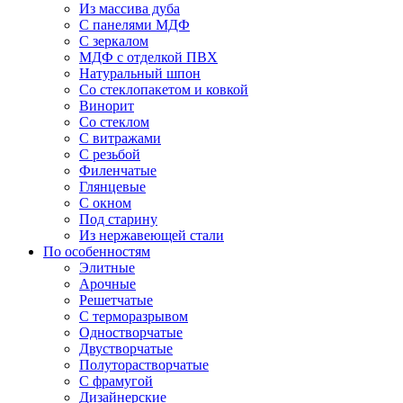
Из массива дуба
С панелями МДФ
С зеркалом
МДФ с отделкой ПВХ
Натуральный шпон
Со стеклопакетом и ковкой
Винорит
Со стеклом
С витражами
С резьбой
Филенчатые
Глянцевые
С окном
Под старину
Из нержавеющей стали
По особенностям
Элитные
Арочные
Решетчатые
С терморазрывом
Одностворчатые
Двустворчатые
Полуторастворчатые
С фрамугой
Дизайнерские