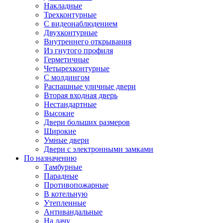
Накладные
Трехконтурные
С видеонаблюдением
Двухконтурные
Внутреннего открывания
Из гнутого профиля
Герметичные
Четырехконтурные
С молдингом
Распашные уличные двери
Вторая входная дверь
Нестандартные
Высокие
Двери больших размеров
Широкие
Умные двери
Двери с электронными замками
По назначению
Тамбурные
Парадные
Противопожарные
В котельную
Утепленные
Антивандальные
На дачу