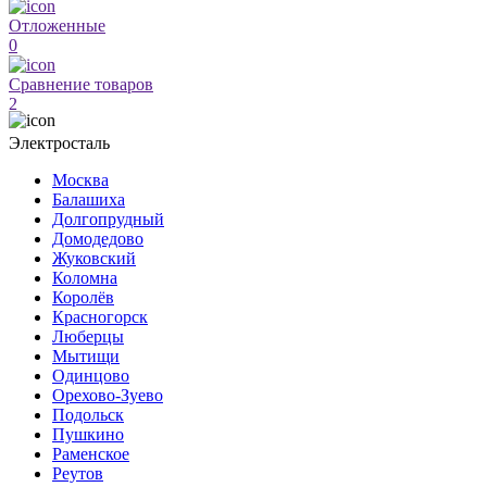
Отложенные
0
Сравнение товаров
2
Электросталь
Москва
Балашиха
Долгопрудный
Домодедово
Жуковский
Коломна
Королёв
Красногорск
Люберцы
Мытищи
Одинцово
Орехово-Зуево
Подольск
Пушкино
Раменское
Реутов