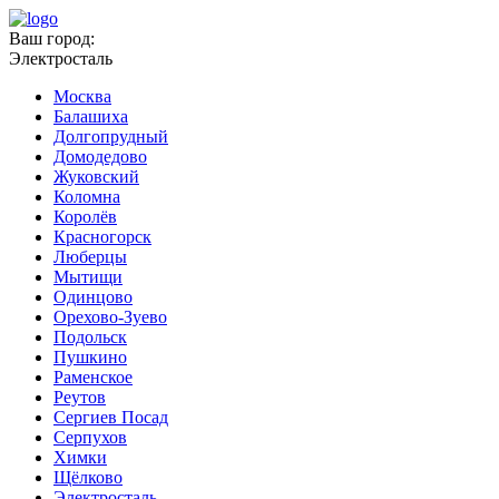
Ваш город:
Электросталь
Москва
Балашиха
Долгопрудный
Домодедово
Жуковский
Коломна
Королёв
Красногорск
Люберцы
Мытищи
Одинцово
Орехово-Зуево
Подольск
Пушкино
Раменское
Реутов
Сергиев Посад
Серпухов
Химки
Щёлково
Электросталь