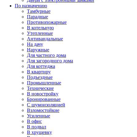
Двери с электронными замками
По назначению
Тамбурные
Парадные
Противопожарные
В котельную
Утепленные
Антивандальные
На дачу
Наружные
Для частного дома
Для загородного дома
Для коттеджа
В квартиру
Подъездные
Промышленные
Технические
В новостройку
Бронированные
С шумоизоляцией
Взломостойкие
Усиленные
В офис
В подвал
В хрущевку