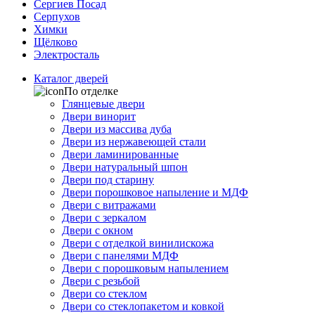
Сергиев Посад
Серпухов
Химки
Щёлково
Электросталь
Каталог дверей
По отделке
Глянцевые двери
Двери винорит
Двери из массива дуба
Двери из нержавеющей стали
Двери ламинированные
Двери натуральный шпон
Двери под старину
Двери порошковое напыление и МДФ
Двери с витражами
Двери с зеркалом
Двери с окном
Двери с отделкой винилискожа
Двери с панелями МДФ
Двери с порошковым напылением
Двери с резьбой
Двери со стеклом
Двери со стеклопакетом и ковкой