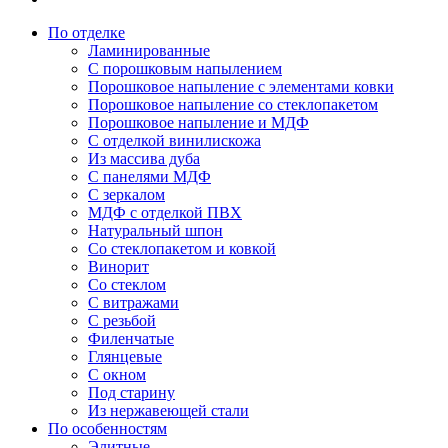
По отделке
Ламинированные
С порошковым напылением
Порошковое напыление с элементами ковки
Порошковое напыление со стеклопакетом
Порошковое напыление и МДФ
С отделкой винилискожа
Из массива дуба
С панелями МДФ
С зеркалом
МДФ с отделкой ПВХ
Натуральный шпон
Со стеклопакетом и ковкой
Винорит
Со стеклом
С витражами
С резьбой
Филенчатые
Глянцевые
С окном
Под старину
Из нержавеющей стали
По особенностям
Элитные