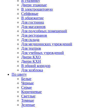
В сталинку
Двери этажные
В электрощитовую
Сейфовые
В общежитие
Для гостиниц
Для магазинов
Для подсобных помещений
Для ресторанов
Для склада
Для медицинских учреждений
Для театров
Для учебных учреждений
Двери КХО
Двери КХН
В общий коридор
Для хозблока
По цвету
Белые
Черные
Серые
Коричневые
Светлые
Темные
Зеленые