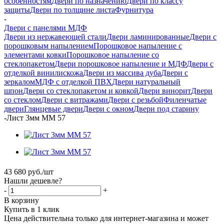
особенностям
Двери по назначению
Двери по классу
защиты
Двери по толщине листа
Фурнитура
-
Двери с панелями МДФ
Двери из нержавеющей стали
Двери ламинированные
Двери с
порошковым напылением
Порошковое напыление с
элементами ковки
Порошковое напыление со
стеклопакетом
Двери порошковое напыление и МДФ
Двери с
отделкой винилискожа
Двери из массива дуба
Двери с
зеркалом
МДФ с отделкой ПВХ
Двери натуральный
шпон
Двери со стеклопакетом и ковкой
Двери винорит
Двери
со стеклом
Двери с витражами
Двери с резьбой
Филенчатые
двери
Глянцевые двери
Двери с окном
Двери под старину
-
Лист 3мм ММ 57
43 680
руб.
/шт
Нашли дешевле?
-
+
В корзину
Купить в 1 клик
Цена действительна только для интернет-магазина и может