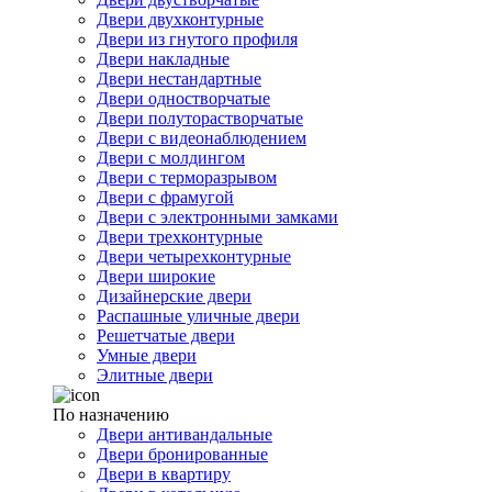
Двери двухконтурные
Двери из гнутого профиля
Двери накладные
Двери нестандартные
Двери одностворчатые
Двери полуторастворчатые
Двери с видеонаблюдением
Двери с молдингом
Двери с терморазрывом
Двери с фрамугой
Двери с электронными замками
Двери трехконтурные
Двери четырехконтурные
Двери широкие
Дизайнерские двери
Распашные уличные двери
Решетчатые двери
Умные двери
Элитные двери
По назначению
Двери антивандальные
Двери бронированные
Двери в квартиру