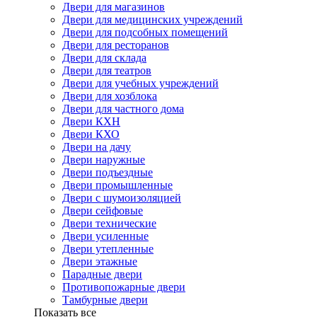
Двери для магазинов
Двери для медицинских учреждений
Двери для подсобных помещений
Двери для ресторанов
Двери для склада
Двери для театров
Двери для учебных учреждений
Двери для хозблока
Двери для частного дома
Двери КХН
Двери КХО
Двери на дачу
Двери наружные
Двери подъездные
Двери промышленные
Двери с шумоизоляцией
Двери сейфовые
Двери технические
Двери усиленные
Двери утепленные
Двери этажные
Парадные двери
Противопожарные двери
Тамбурные двери
Показать все