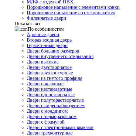
МДФ с отделкой ПВХ
Порошковое напыление с элементами ковки
Порошковое напыление со стеклопакетом
Филенчатые двери
Показать все
По особенностям
Арочные двери
Вторая входная дверь
Герметичные двери
Двери больших размеров
Двери внутреннего открывания
Двери высокие
Двери двустворчатые
Двери двухконтурные
Двери из гнутого профиля
Двери накладные
Двери нестандартные
Двери одностворчатые
Двери полуторастворчатые
Двери с видеонаблюдением
Двери с молдингом
Двери с терморазрывом
Двери с фрамугой
Двери с электронными замками
Двери трехконтурные