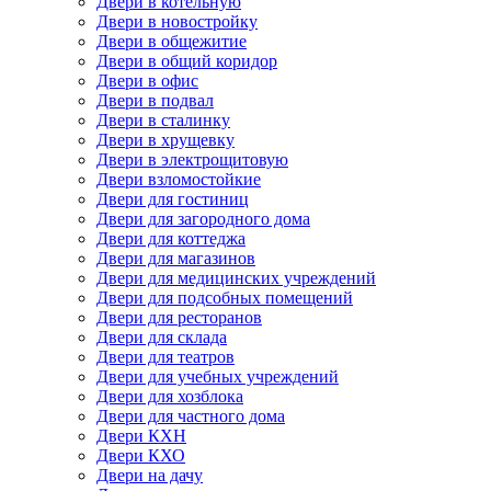
Двери в котельную
Двери в новостройку
Двери в общежитие
Двери в общий коридор
Двери в офис
Двери в подвал
Двери в сталинку
Двери в хрущевку
Двери в электрощитовую
Двери взломостойкие
Двери для гостиниц
Двери для загородного дома
Двери для коттеджа
Двери для магазинов
Двери для медицинских учреждений
Двери для подсобных помещений
Двери для ресторанов
Двери для склада
Двери для театров
Двери для учебных учреждений
Двери для хозблока
Двери для частного дома
Двери КХН
Двери КХО
Двери на дачу