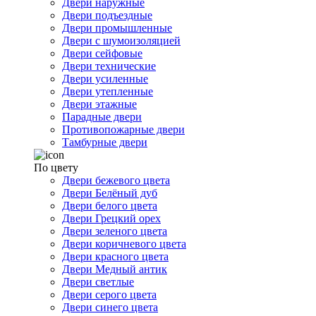
Двери наружные
Двери подъездные
Двери промышленные
Двери с шумоизоляцией
Двери сейфовые
Двери технические
Двери усиленные
Двери утепленные
Двери этажные
Парадные двери
Противопожарные двери
Тамбурные двери
По цвету
Двери бежевого цвета
Двери Белёный дуб
Двери белого цвета
Двери Грецкий орех
Двери зеленого цвета
Двери коричневого цвета
Двери красного цвета
Двери Медный антик
Двери светлые
Двери серого цвета
Двери синего цвета