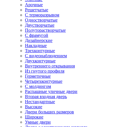
Арочные
Решетчатые
С терморазрывом
Одностворчатые
Двустворчатые
Полуторастворчатые
С фрамугой
Дизайнерские
Накладные
Трехконтурные
С видеонаблюдением
Двухконтурные
Внутреннего открывания
Из гнутого профиля
Герметичные
Четырехконтурные
С молдингом
Распашные уличные двери
Вторая входная дверь
Нестандартные
Высокие
Двери больших размеров
Широкие
Умные двери