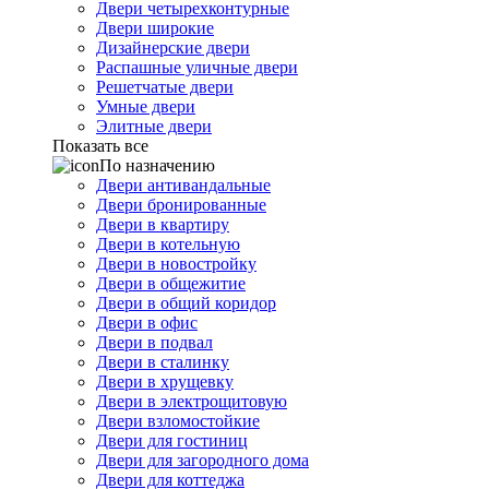
Двери четырехконтурные
Двери широкие
Дизайнерские двери
Распашные уличные двери
Решетчатые двери
Умные двери
Элитные двери
Показать все
По назначению
Двери антивандальные
Двери бронированные
Двери в квартиру
Двери в котельную
Двери в новостройку
Двери в общежитие
Двери в общий коридор
Двери в офис
Двери в подвал
Двери в сталинку
Двери в хрущевку
Двери в электрощитовую
Двери взломостойкие
Двери для гостиниц
Двери для загородного дома
Двери для коттеджа