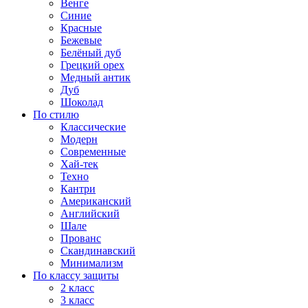
Венге
Синие
Красные
Бежевые
Белёный дуб
Грецкий орех
Медный антик
Дуб
Шоколад
По стилю
Классические
Модерн
Современные
Хай-тек
Техно
Кантри
Американский
Английский
Шале
Прованс
Скандинавский
Минимализм
По классу защиты
2 класс
3 класс