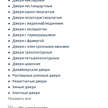
Двери накладные
Двери нестандартные
Двери одностворчатые
Двери полуторастворчатые
Двери с видеонаблюдением
Двери с молдингом
Двери с терморазрывом
Двери с фрамугой
Двери с электронными замками
Двери трехконтурные
Двери четырехконтурные
Двери широкие
Дизайнерские двери
Распашные уличные двери
Решетчатые двери
Умные двери
Элитные двери
Показать все
По назначению