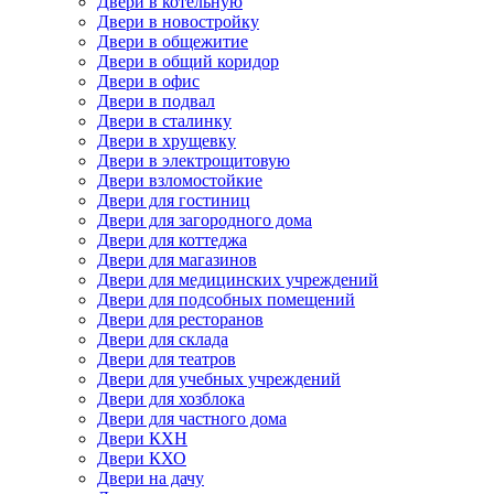
Двери в котельную
Двери в новостройку
Двери в общежитие
Двери в общий коридор
Двери в офис
Двери в подвал
Двери в сталинку
Двери в хрущевку
Двери в электрощитовую
Двери взломостойкие
Двери для гостиниц
Двери для загородного дома
Двери для коттеджа
Двери для магазинов
Двери для медицинских учреждений
Двери для подсобных помещений
Двери для ресторанов
Двери для склада
Двери для театров
Двери для учебных учреждений
Двери для хозблока
Двери для частного дома
Двери КХН
Двери КХО
Двери на дачу