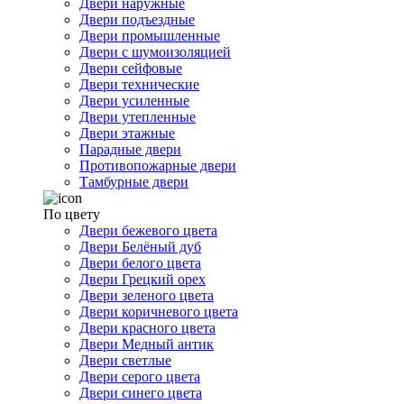
Двери наружные
Двери подъездные
Двери промышленные
Двери с шумоизоляцией
Двери сейфовые
Двери технические
Двери усиленные
Двери утепленные
Двери этажные
Парадные двери
Противопожарные двери
Тамбурные двери
По цвету
Двери бежевого цвета
Двери Белёный дуб
Двери белого цвета
Двери Грецкий орех
Двери зеленого цвета
Двери коричневого цвета
Двери красного цвета
Двери Медный антик
Двери светлые
Двери серого цвета
Двери синего цвета