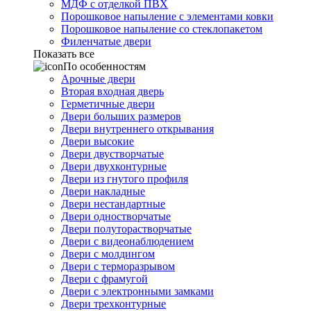
МДФ с отделкой ПВХ
Порошковое напыление с элементами ковки
Порошковое напыление со стеклопакетом
Филенчатые двери
Показать все
По особенностям
Арочные двери
Вторая входная дверь
Герметичные двери
Двери больших размеров
Двери внутреннего открывания
Двери высокие
Двери двустворчатые
Двери двухконтурные
Двери из гнутого профиля
Двери накладные
Двери нестандартные
Двери одностворчатые
Двери полуторастворчатые
Двери с видеонаблюдением
Двери с молдингом
Двери с терморазрывом
Двери с фрамугой
Двери с электронными замками
Двери трехконтурные