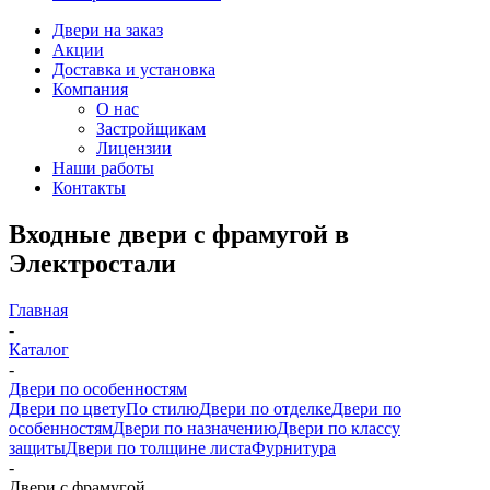
Двери на заказ
Акции
Доставка и установка
Компания
О нас
Застройщикам
Лицензии
Наши работы
Контакты
Входные двери с фрамугой в
Электростали
Главная
-
Каталог
-
Двери по особенностям
Двери по цвету
По стилю
Двери по отделке
Двери по
особенностям
Двери по назначению
Двери по классу
защиты
Двери по толщине листа
Фурнитура
-
Двери с фрамугой