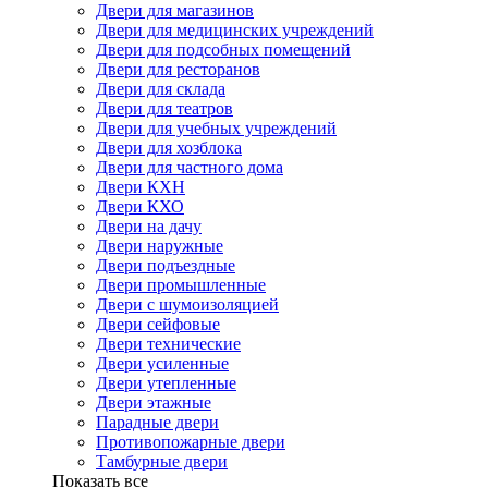
Двери для магазинов
Двери для медицинских учреждений
Двери для подсобных помещений
Двери для ресторанов
Двери для склада
Двери для театров
Двери для учебных учреждений
Двери для хозблока
Двери для частного дома
Двери КХН
Двери КХО
Двери на дачу
Двери наружные
Двери подъездные
Двери промышленные
Двери с шумоизоляцией
Двери сейфовые
Двери технические
Двери усиленные
Двери утепленные
Двери этажные
Парадные двери
Противопожарные двери
Тамбурные двери
Показать все