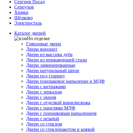
Сергиев Посад
Серпухов
Химки
Щёлково
Электросталь
Каталог дверей
По отделке
Глянцевые двери
Двери винорит
Двери из массива дуба
Двери из нержавеющей стали
Двери ламинированные
Двери натуральный шпон
Двери под старину
Двери порошковое напыление и МДФ
Двери с витражами
Двери с зеркалом
Двери с окном
Двери с отделкой винилискожа
Двери с панелями МДФ
Двери с порошковым напылением
Двери с резьбой
Двери со стеклом
Двери со стеклопакетом и ковкой