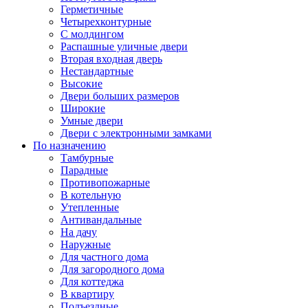
Герметичные
Четырехконтурные
С молдингом
Распашные уличные двери
Вторая входная дверь
Нестандартные
Высокие
Двери больших размеров
Широкие
Умные двери
Двери с электронными замками
По назначению
Тамбурные
Парадные
Противопожарные
В котельную
Утепленные
Антивандальные
На дачу
Наружные
Для частного дома
Для загородного дома
Для коттеджа
В квартиру
Подъездные