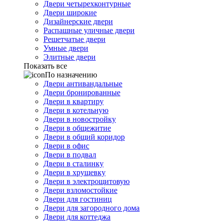
Двери четырехконтурные
Двери широкие
Дизайнерские двери
Распашные уличные двери
Решетчатые двери
Умные двери
Элитные двери
Показать все
По назначению
Двери антивандальные
Двери бронированные
Двери в квартиру
Двери в котельную
Двери в новостройку
Двери в общежитие
Двери в общий коридор
Двери в офис
Двери в подвал
Двери в сталинку
Двери в хрущевку
Двери в электрощитовую
Двери взломостойкие
Двери для гостиниц
Двери для загородного дома
Двери для коттеджа