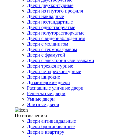
Двери двухконтурные
Двери из гнутого профиля
Двери накладные
Двери нестандартные
Двери одностворчатые
Двери полуторастворчатые
Двери с видеонаблюдением
Двери с молдингом
Двери с терморазрывом
Двери с фрамугой
Двери с электронными замками
Двери трехконтурные
Двери четырехконтурные
Двери широкие
Дизайнерские двери
Распашные уличные двери
Решетчатые двери
Умные двери
Элитные двери
По назначению
Двери антивандальные
Двери бронированные
Двери в квартиру