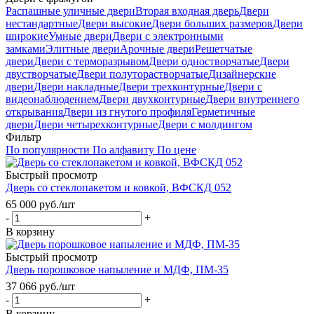
Распашные уличные двери
Вторая входная дверь
Двери
нестандартные
Двери высокие
Двери больших размеров
Двери
широкие
Умные двери
Двери с электронными
замками
Элитные двери
Арочные двери
Решетчатые
двери
Двери с терморазрывом
Двери одностворчатые
Двери
двустворчатые
Двери полуторастворчатые
Дизайнерские
двери
Двери накладные
Двери трехконтурные
Двери с
видеонаблюдением
Двери двухконтурные
Двери внутреннего
открывания
Двери из гнутого профиля
Герметичные
двери
Двери четырехконтурные
Двери с молдингом
Фильтр
По популярности
По алфавиту
По цене
Быстрый просмотр
Дверь со стеклопакетом и ковкой, ВФСКД 052
65 000
руб.
/шт
-
+
В корзину
Быстрый просмотр
Дверь порошковое напыление и МДФ, ПМ-35
37 066
руб.
/шт
-
+
В корзину