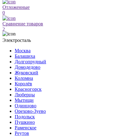
Отложенные
0
Сравнение товаров
2
Электросталь
Москва
Балашиха
Долгопрудный
Домодедово
Жуковский
Коломна
Королёв
Красногорск
Люберцы
Мытищи
Одинцово
Орехово-Зуево
Подольск
Пушкино
Раменское
Реутов