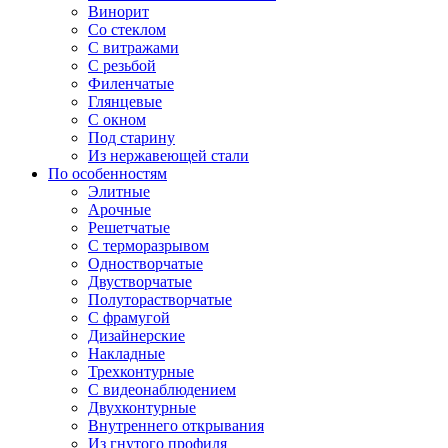
Винорит
Со стеклом
С витражами
С резьбой
Филенчатые
Глянцевые
С окном
Под старину
Из нержавеющей стали
По особенностям
Элитные
Арочные
Решетчатые
С терморазрывом
Одностворчатые
Двустворчатые
Полуторастворчатые
С фрамугой
Дизайнерские
Накладные
Трехконтурные
С видеонаблюдением
Двухконтурные
Внутреннего открывания
Из гнутого профиля