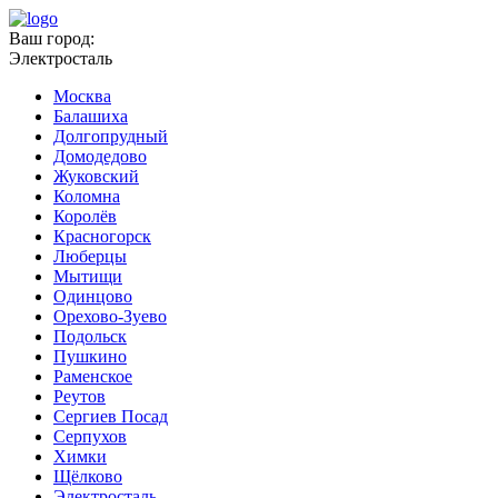
Ваш город:
Электросталь
Москва
Балашиха
Долгопрудный
Домодедово
Жуковский
Коломна
Королёв
Красногорск
Люберцы
Мытищи
Одинцово
Орехово-Зуево
Подольск
Пушкино
Раменское
Реутов
Сергиев Посад
Серпухов
Химки
Щёлково
Электросталь