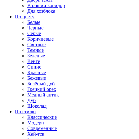
В общий коридор
Для хозблока
По цвету
Белые
Черные
Серые
Коричневые
Светлые
Темные
Зеленые
Венге
Синие
Красные
Бежевые
Белёный дуб
Грецкий орех
Медный антик
Дуб
Шоколад
По стилю
Классические
Модерн
Современные
Хай-тек