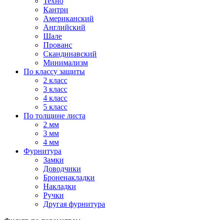
Техно
Кантри
Американский
Английский
Шале
Прованс
Скандинавский
Минимализм
По классу защиты
2 класс
3 класс
4 класс
5 класс
По толщине листа
2 мм
3 мм
4 мм
Фурнитура
Замки
Доводчики
Броненакладки
Накладки
Ручки
Другая фурнитура