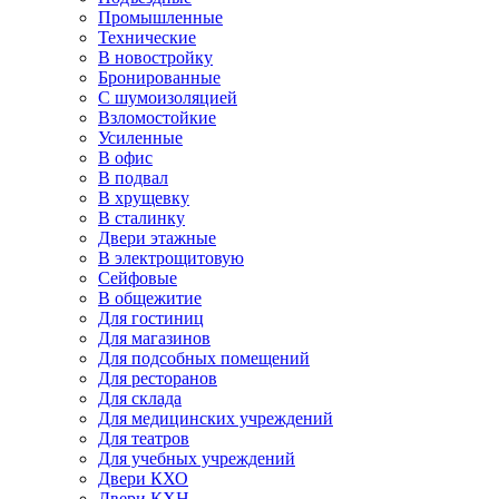
Промышленные
Технические
В новостройку
Бронированные
С шумоизоляцией
Взломостойкие
Усиленные
В офис
В подвал
В хрущевку
В сталинку
Двери этажные
В электрощитовую
Сейфовые
В общежитие
Для гостиниц
Для магазинов
Для подсобных помещений
Для ресторанов
Для склада
Для медицинских учреждений
Для театров
Для учебных учреждений
Двери КХО
Двери КХН