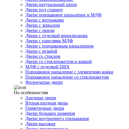
Двери натуральный шпон
Двери под старину
Двери порошковое напыление и МДФ
Двери с витражами
Двери с зеркалом
Двери с окном
Двери с отделкой винилискожа
Двери с панелями МДФ
Двери с порошковым напылением
Двери с резьбой
Двери со стеклом
Двери со стеклопакетом и ковкой
МДФ с отделкой ПВХ
Порошковое напыление с элементами ковки
Порошковое напыление со стеклопакетом
Филенчатые двери
По особенностям
Арочные двери
Вторая входная дверь
Герметичные двери
Двери больших размеров
Двери внутреннего открывания
Двери высокие
Двери двустворчатые