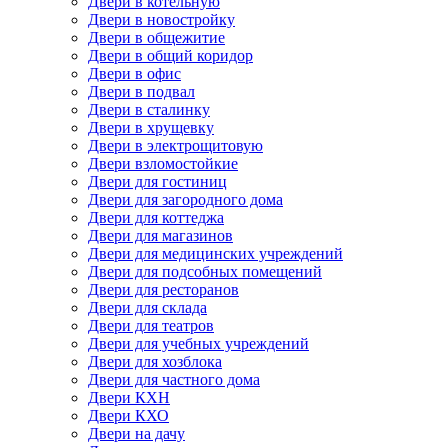
Двери в котельную
Двери в новостройку
Двери в общежитие
Двери в общий коридор
Двери в офис
Двери в подвал
Двери в сталинку
Двери в хрущевку
Двери в электрощитовую
Двери взломостойкие
Двери для гостиниц
Двери для загородного дома
Двери для коттеджа
Двери для магазинов
Двери для медицинских учреждений
Двери для подсобных помещений
Двери для ресторанов
Двери для склада
Двери для театров
Двери для учебных учреждений
Двери для хозблока
Двери для частного дома
Двери КХН
Двери КХО
Двери на дачу