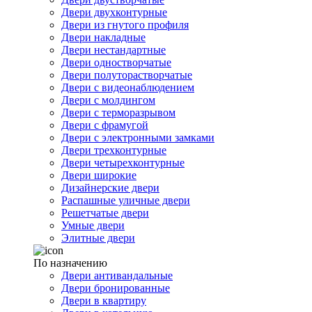
Двери двухконтурные
Двери из гнутого профиля
Двери накладные
Двери нестандартные
Двери одностворчатые
Двери полуторастворчатые
Двери с видеонаблюдением
Двери с молдингом
Двери с терморазрывом
Двери с фрамугой
Двери с электронными замками
Двери трехконтурные
Двери четырехконтурные
Двери широкие
Дизайнерские двери
Распашные уличные двери
Решетчатые двери
Умные двери
Элитные двери
По назначению
Двери антивандальные
Двери бронированные
Двери в квартиру