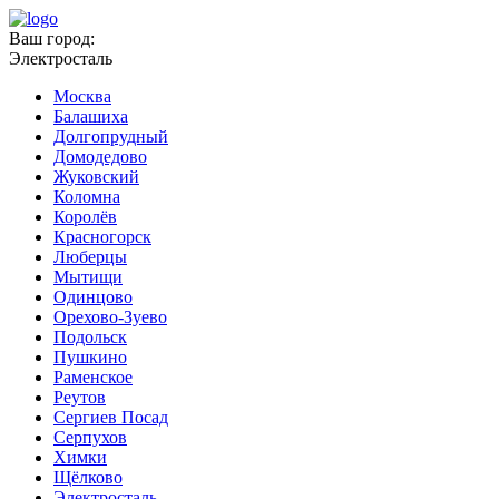
Ваш город:
Электросталь
Москва
Балашиха
Долгопрудный
Домодедово
Жуковский
Коломна
Королёв
Красногорск
Люберцы
Мытищи
Одинцово
Орехово-Зуево
Подольск
Пушкино
Раменское
Реутов
Сергиев Посад
Серпухов
Химки
Щёлково
Электросталь