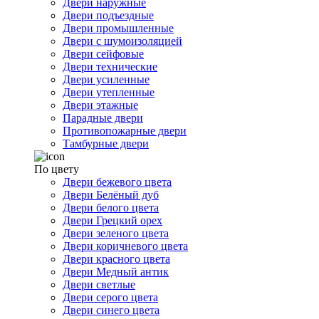
Двери наружные
Двери подъездные
Двери промышленные
Двери с шумоизоляцией
Двери сейфовые
Двери технические
Двери усиленные
Двери утепленные
Двери этажные
Парадные двери
Противопожарные двери
Тамбурные двери
По цвету
Двери бежевого цвета
Двери Белёный дуб
Двери белого цвета
Двери Грецкий орех
Двери зеленого цвета
Двери коричневого цвета
Двери красного цвета
Двери Медный антик
Двери светлые
Двери серого цвета
Двери синего цвета