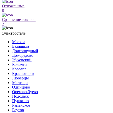
Отложенные
0
Сравнение товаров
2
Электросталь
Москва
Балашиха
Долгопрудный
Домодедово
Жуковский
Коломна
Королёв
Красногорск
Люберцы
Мытищи
Одинцово
Орехово-Зуево
Подольск
Пушкино
Раменское
Реутов