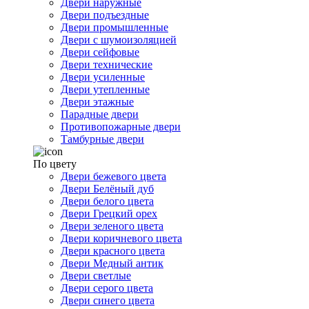
Двери наружные
Двери подъездные
Двери промышленные
Двери с шумоизоляцией
Двери сейфовые
Двери технические
Двери усиленные
Двери утепленные
Двери этажные
Парадные двери
Противопожарные двери
Тамбурные двери
По цвету
Двери бежевого цвета
Двери Белёный дуб
Двери белого цвета
Двери Грецкий орех
Двери зеленого цвета
Двери коричневого цвета
Двери красного цвета
Двери Медный антик
Двери светлые
Двери серого цвета
Двери синего цвета