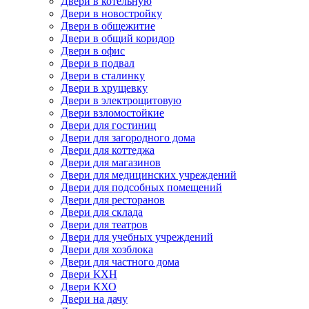
Двери в котельную
Двери в новостройку
Двери в общежитие
Двери в общий коридор
Двери в офис
Двери в подвал
Двери в сталинку
Двери в хрущевку
Двери в электрощитовую
Двери взломостойкие
Двери для гостиниц
Двери для загородного дома
Двери для коттеджа
Двери для магазинов
Двери для медицинских учреждений
Двери для подсобных помещений
Двери для ресторанов
Двери для склада
Двери для театров
Двери для учебных учреждений
Двери для хозблока
Двери для частного дома
Двери КХН
Двери КХО
Двери на дачу