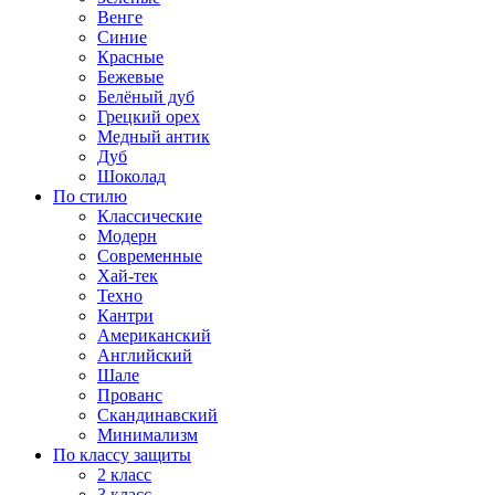
Венге
Синие
Красные
Бежевые
Белёный дуб
Грецкий орех
Медный антик
Дуб
Шоколад
По стилю
Классические
Модерн
Современные
Хай-тек
Техно
Кантри
Американский
Английский
Шале
Прованс
Скандинавский
Минимализм
По классу защиты
2 класс
3 класс