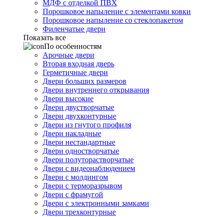
МДФ с отделкой ПВХ
Порошковое напыление с элементами ковки
Порошковое напыление со стеклопакетом
Филенчатые двери
Показать все
По особенностям
Арочные двери
Вторая входная дверь
Герметичные двери
Двери больших размеров
Двери внутреннего открывания
Двери высокие
Двери двустворчатые
Двери двухконтурные
Двери из гнутого профиля
Двери накладные
Двери нестандартные
Двери одностворчатые
Двери полуторастворчатые
Двери с видеонаблюдением
Двери с молдингом
Двери с терморазрывом
Двери с фрамугой
Двери с электронными замками
Двери трехконтурные