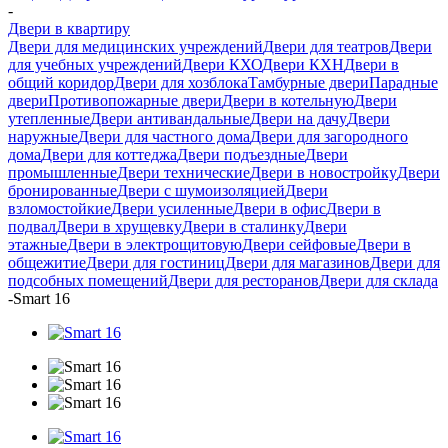
-
Двери в квартиру
Двери для медицинских учреждений
Двери для театров
Двери
для учебных учреждений
Двери КХО
Двери КХН
Двери в
общий коридор
Двери для хозблока
Тамбурные двери
Парадные
двери
Противопожарные двери
Двери в котельную
Двери
утепленные
Двери антивандальные
Двери на дачу
Двери
наружные
Двери для частного дома
Двери для загородного
дома
Двери для коттеджа
Двери подъездные
Двери
промышленные
Двери технические
Двери в новостройку
Двери
бронированные
Двери с шумоизоляцией
Двери
взломостойкие
Двери усиленные
Двери в офис
Двери в
подвал
Двери в хрущевку
Двери в сталинку
Двери
этажные
Двери в электрощитовую
Двери сейфовые
Двери в
общежитие
Двери для гостиниц
Двери для магазинов
Двери для
подсобных помещений
Двери для ресторанов
Двери для склада
-
Smart 16