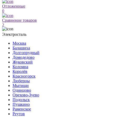
Отложенные
0
Сравнение товаров
2
Электросталь
Москва
Балашиха
Долгопрудный
Домодедово
Жуковский
Коломна
Королёв
Красногорск
Люберцы
Мытищи
Одинцово
Орехово-Зуево
Подольск
Пушкино
Раменское
Реутов