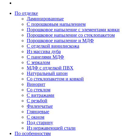
По отделке
Ламинированные
С порошковым напылением
Порошковое напыление с элементами ковки
Порошковое напыление со стеклопакетом
Порошковое напыление и МДФ
С отделкой винилискожа
Из массива дуба
С панелями МДФ
С зеркалом
МДФ с отделкой ПВХ
Натуральный шпон
Со стеклопакетом и ковкой
Винорит
Со стеклом
С витражами
С резьбой
Филенчатые
Глянцевые
С окном
Под старину
Из нержавеющей стали
По особенностям