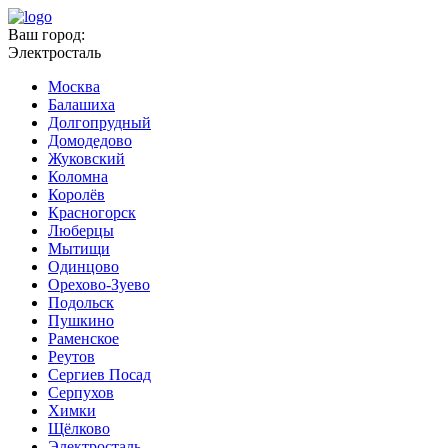
Ваш город:
Электросталь
Москва
Балашиха
Долгопрудный
Домодедово
Жуковский
Коломна
Королёв
Красногорск
Люберцы
Мытищи
Одинцово
Орехово-Зуево
Подольск
Пушкино
Раменское
Реутов
Сергиев Посад
Серпухов
Химки
Щёлково
Электросталь