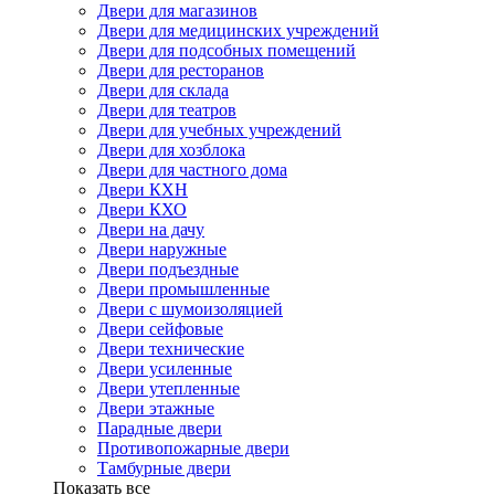
Двери для магазинов
Двери для медицинских учреждений
Двери для подсобных помещений
Двери для ресторанов
Двери для склада
Двери для театров
Двери для учебных учреждений
Двери для хозблока
Двери для частного дома
Двери КХН
Двери КХО
Двери на дачу
Двери наружные
Двери подъездные
Двери промышленные
Двери с шумоизоляцией
Двери сейфовые
Двери технические
Двери усиленные
Двери утепленные
Двери этажные
Парадные двери
Противопожарные двери
Тамбурные двери
Показать все