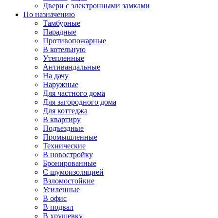
Двери с электронными замками
По назначению
Тамбурные
Парадные
Противопожарные
В котельную
Утепленные
Антивандальные
На дачу
Наружные
Для частного дома
Для загородного дома
Для коттеджа
В квартиру
Подъездные
Промышленные
Технические
В новостройку
Бронированные
С шумоизоляцией
Взломостойкие
Усиленные
В офис
В подвал
В хрущевку