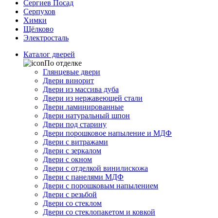
Сергиев Посад
Серпухов
Химки
Щёлково
Электросталь
Каталог дверей
По отделке
Глянцевые двери
Двери винорит
Двери из массива дуба
Двери из нержавеющей стали
Двери ламинированные
Двери натуральный шпон
Двери под старину
Двери порошковое напыление и МДФ
Двери с витражами
Двери с зеркалом
Двери с окном
Двери с отделкой винилискожа
Двери с панелями МДФ
Двери с порошковым напылением
Двери с резьбой
Двери со стеклом
Двери со стеклопакетом и ковкой