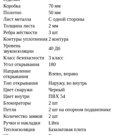
Коробка
70 мм
Полотно
50 мм
Лист металла
С одной стороны
Толщина листа
2 мм
Ребра жёсткости
3 шт
Контуры уплотнения
2 контура
Уровень
40 Дб
звукоизоляции
Класс безопасности
3 класс
Угол открывания
180
Направление
Влево, вправо
открывания
Тип открывания
Наружу, во внутрь
Цвет снаружи
Черный
Цвет внутри
ПВХ 54
Блокираторы
2 шт
Петли
2 шт на опорном подшипнике
Количество замков
2 шт
Ручки и накладки
Libra
Теплоизоляция
Базальтовая плита