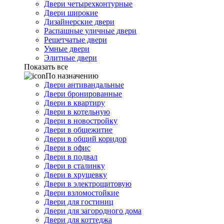
Двери четырехконтурные
Двери широкие
Дизайнерские двери
Распашные уличные двери
Решетчатые двери
Умные двери
Элитные двери
Показать все
По назначению
Двери антивандальные
Двери бронированные
Двери в квартиру
Двери в котельную
Двери в новостройку
Двери в общежитие
Двери в общий коридор
Двери в офис
Двери в подвал
Двери в сталинку
Двери в хрущевку
Двери в электрощитовую
Двери взломостойкие
Двери для гостиниц
Двери для загородного дома
Двери для коттеджа