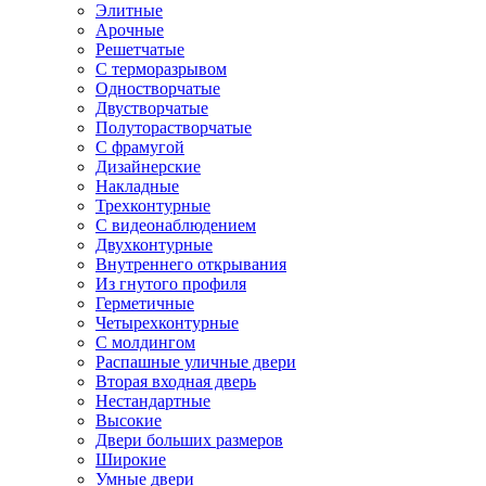
Элитные
Арочные
Решетчатые
С терморазрывом
Одностворчатые
Двустворчатые
Полуторастворчатые
С фрамугой
Дизайнерские
Накладные
Трехконтурные
С видеонаблюдением
Двухконтурные
Внутреннего открывания
Из гнутого профиля
Герметичные
Четырехконтурные
С молдингом
Распашные уличные двери
Вторая входная дверь
Нестандартные
Высокие
Двери больших размеров
Широкие
Умные двери