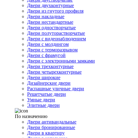
Двери двухконтурные
Двери из гнутого профиля
Двери накладные
Двери нестандартные
Двери одностворчатые
Двери полуторастворчатые
Двери с видеонаблюдением
Двери с молдингом
Двери с терморазрывом
Двери с фрамугой
Двери с электронными замками
Двери трехконтурные
Двери четырехконтурные
Двери широкие
Дизайнерские двери
Распашные уличные двери
Решетчатые двери
Умные двери
Элитные двери
По назначению
Двери антивандальные
Двери бронированные
Двери в квартиру