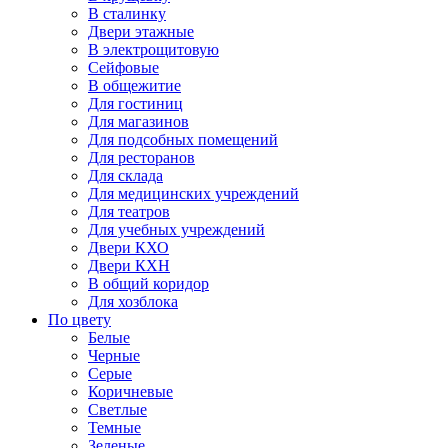
В сталинку
Двери этажные
В электрощитовую
Сейфовые
В общежитие
Для гостиниц
Для магазинов
Для подсобных помещений
Для ресторанов
Для склада
Для медицинских учреждений
Для театров
Для учебных учреждений
Двери КХО
Двери КХН
В общий коридор
Для хозблока
По цвету
Белые
Черные
Серые
Коричневые
Светлые
Темные
Зеленые