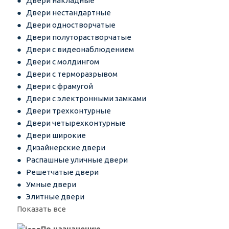
Двери накладные
Двери нестандартные
Двери одностворчатые
Двери полуторастворчатые
Двери с видеонаблюдением
Двери с молдингом
Двери с терморазрывом
Двери с фрамугой
Двери с электронными замками
Двери трехконтурные
Двери четырехконтурные
Двери широкие
Дизайнерские двери
Распашные уличные двери
Решетчатые двери
Умные двери
Элитные двери
Показать все
По назначению