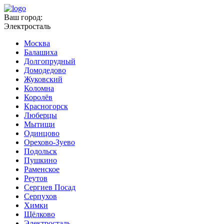
Ваш город:
Электросталь
Москва
Балашиха
Долгопрудный
Домодедово
Жуковский
Коломна
Королёв
Красногорск
Люберцы
Мытищи
Одинцово
Орехово-Зуево
Подольск
Пушкино
Раменское
Реутов
Сергиев Посад
Серпухов
Химки
Щёлково
Электросталь