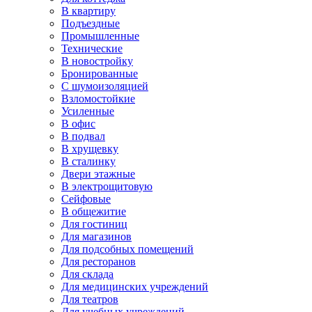
В квартиру
Подъездные
Промышленные
Технические
В новостройку
Бронированные
С шумоизоляцией
Взломостойкие
Усиленные
В офис
В подвал
В хрущевку
В сталинку
Двери этажные
В электрощитовую
Сейфовые
В общежитие
Для гостиниц
Для магазинов
Для подсобных помещений
Для ресторанов
Для склада
Для медицинских учреждений
Для театров
Для учебных учреждений