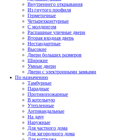
Внутреннего открывания
Из гнутого профиля
Герметичные
Четырехконтурные
С молдингом
Распашные уличные двери
Вторая входная дверь
Нестандартные
Высокие
Двери больших размеров
Широкие
Умные двери
Двери с электронными замками
По назначению
Тамбурные
Парадные
Противопожарные
В котельную
Утепленные
Антивандальные
На дачу
Наружные
Для частного дома
Для загородного дома
Для коттеджа