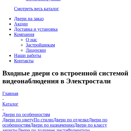
Смотреть весь каталог
Двери на заказ
Акции
Доставка и установка
Компания
О нас
Застройщикам
Лицензии
Наши работы
Контакты
Входные двери со встроенной системой
видеонаблюдения в Электростали
Главная
-
Каталог
-
Двери по особенностям
Двери по цвету
По стилю
Двери по отделке
Двери по
особенностям
Двери по назначению
Двери по классу
защиты
Двери по толщине листа
Фурнитура