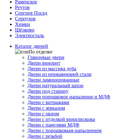
Раменское
Реутов
Сергиев Посад
Серпухов
Химки
Щёлково
Электросталь
Каталог дверей
По отделке
Глянцевые двери
Двери винорит
Двери из массива дуба
Двери из нержавеющей стали
Двери ламинированные
Двери натуральный шпон
Двери под старину
Двери порошковое напыление и МДФ
Двери с витражами
Двери с зеркалом
Двери с окном
Двери с отделкой винилискожа
Двери с панелями МДФ
Двери с порошковым напылением
Двери с резьбой