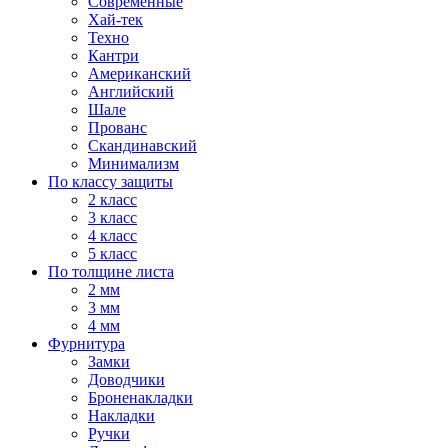
Современные
Хай-тек
Техно
Кантри
Американский
Английский
Шале
Прованс
Скандинавский
Минимализм
По классу защиты
2 класс
3 класс
4 класс
5 класс
По толщине листа
2 мм
3 мм
4 мм
Фурнитура
Замки
Доводчики
Броненакладки
Накладки
Ручки