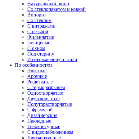
Натуральный шпон
Со стеклопакетом и ковкой
Винорит
Со стеклом
С витражами
С резьбой
Филенчатые
Глянцевые
С окном
Под старину
Из нержавеющей стали
По особенностям
Элитные
Арочные
Решетчатые
С терморазрывом
Одностворчатые
Двустворчатые
Полуторастворчатые
С фрамугой
Дизайнерские
Накладные
Трехконтурные
С видеонаблюдением
Двухконтурные