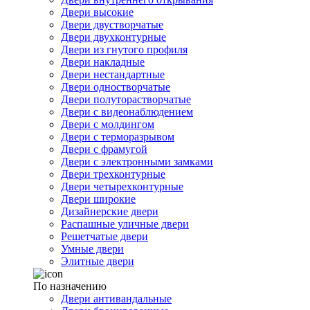
Двери высокие
Двери двустворчатые
Двери двухконтурные
Двери из гнутого профиля
Двери накладные
Двери нестандартные
Двери одностворчатые
Двери полуторастворчатые
Двери с видеонаблюдением
Двери с молдингом
Двери с терморазрывом
Двери с фрамугой
Двери с электронными замками
Двери трехконтурные
Двери четырехконтурные
Двери широкие
Дизайнерские двери
Распашные уличные двери
Решетчатые двери
Умные двери
Элитные двери
По назначению
Двери антивандальные