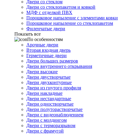
Двери со стеклом
Двери со стеклопакетом и ковкой
МДФ с отделкой ПВХ
Порошковое напыление с элементами ковки
Порошковое напыление со стеклопакетом
Филенчатые двери
Показать все
По особенностям
Арочные двери
Вторая входная дверь
Герметичные двери
Двери больших размеров
Двери внутреннего открывания
Двери высокие
Двери двустворчатые
Двери двухконтурные
Двери из гнутого профиля
Двери накладные
Двери нестандартные
Двери одностворчатые
Двери полуторастворчатые
Двери с видеонаблюдением
Двери с молдингом
Двери с терморазрывом
Двери с фрамугой