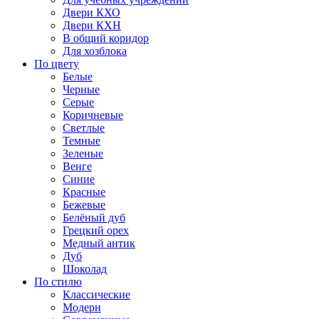
Двери КХО
Двери КХН
В общий коридор
Для хозблока
По цвету
Белые
Черные
Серые
Коричневые
Светлые
Темные
Зеленые
Венге
Синие
Красные
Бежевые
Белёный дуб
Грецкий орех
Медный антик
Дуб
Шоколад
По стилю
Классические
Модерн