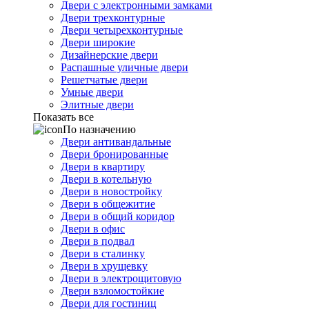
Двери с электронными замками
Двери трехконтурные
Двери четырехконтурные
Двери широкие
Дизайнерские двери
Распашные уличные двери
Решетчатые двери
Умные двери
Элитные двери
Показать все
По назначению
Двери антивандальные
Двери бронированные
Двери в квартиру
Двери в котельную
Двери в новостройку
Двери в общежитие
Двери в общий коридор
Двери в офис
Двери в подвал
Двери в сталинку
Двери в хрущевку
Двери в электрощитовую
Двери взломостойкие
Двери для гостиниц