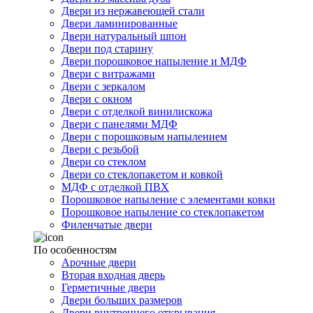
Двери из нержавеющей стали
Двери ламинированные
Двери натуральный шпон
Двери под старину
Двери порошковое напыление и МДФ
Двери с витражами
Двери с зеркалом
Двери с окном
Двери с отделкой винилискожа
Двери с панелями МДФ
Двери с порошковым напылением
Двери с резьбой
Двери со стеклом
Двери со стеклопакетом и ковкой
МДФ с отделкой ПВХ
Порошковое напыление с элементами ковки
Порошковое напыление со стеклопакетом
Филенчатые двери
По особенностям
Арочные двери
Вторая входная дверь
Герметичные двери
Двери больших размеров
Двери внутреннего открывания