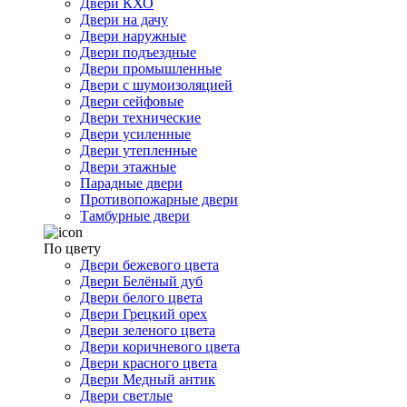
Двери КХО
Двери на дачу
Двери наружные
Двери подъездные
Двери промышленные
Двери с шумоизоляцией
Двери сейфовые
Двери технические
Двери усиленные
Двери утепленные
Двери этажные
Парадные двери
Противопожарные двери
Тамбурные двери
По цвету
Двери бежевого цвета
Двери Белёный дуб
Двери белого цвета
Двери Грецкий орех
Двери зеленого цвета
Двери коричневого цвета
Двери красного цвета
Двери Медный антик
Двери светлые