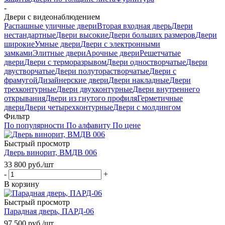
-
Двери с видеонаблюдением
Распашные уличные двери
Вторая входная дверь
Двери
нестандартные
Двери высокие
Двери больших размеров
Двери
широкие
Умные двери
Двери с электронными
замками
Элитные двери
Арочные двери
Решетчатые
двери
Двери с терморазрывом
Двери одностворчатые
Двери
двустворчатые
Двери полуторастворчатые
Двери с
фрамугой
Дизайнерские двери
Двери накладные
Двери
трехконтурные
Двери двухконтурные
Двери внутреннего
открывания
Двери из гнутого профиля
Герметичные
двери
Двери четырехконтурные
Двери с молдингом
Фильтр
По популярности
По алфавиту
По цене
Быстрый просмотр
Дверь винорит, ВМДВ 006
33 800
руб.
/шт
-
+
В корзину
Быстрый просмотр
Парадная дверь, ПАРД-06
97 500
руб.
/шт