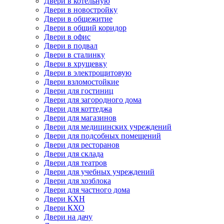
Двери в котельную
Двери в новостройку
Двери в общежитие
Двери в общий коридор
Двери в офис
Двери в подвал
Двери в сталинку
Двери в хрущевку
Двери в электрощитовую
Двери взломостойкие
Двери для гостиниц
Двери для загородного дома
Двери для коттеджа
Двери для магазинов
Двери для медицинских учреждений
Двери для подсобных помещений
Двери для ресторанов
Двери для склада
Двери для театров
Двери для учебных учреждений
Двери для хозблока
Двери для частного дома
Двери КХН
Двери КХО
Двери на дачу