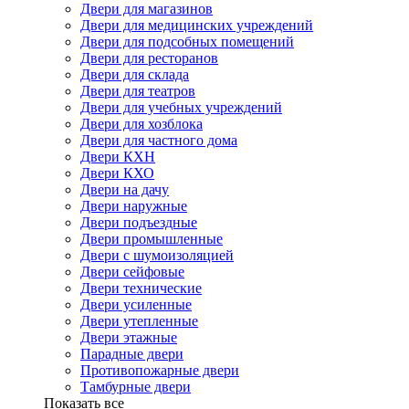
Двери для магазинов
Двери для медицинских учреждений
Двери для подсобных помещений
Двери для ресторанов
Двери для склада
Двери для театров
Двери для учебных учреждений
Двери для хозблока
Двери для частного дома
Двери КХН
Двери КХО
Двери на дачу
Двери наружные
Двери подъездные
Двери промышленные
Двери с шумоизоляцией
Двери сейфовые
Двери технические
Двери усиленные
Двери утепленные
Двери этажные
Парадные двери
Противопожарные двери
Тамбурные двери
Показать все