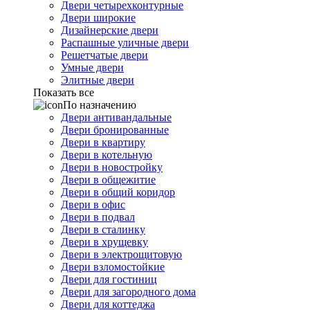
Двери четырехконтурные
Двери широкие
Дизайнерские двери
Распашные уличные двери
Решетчатые двери
Умные двери
Элитные двери
Показать все
По назначению
Двери антивандальные
Двери бронированные
Двери в квартиру
Двери в котельную
Двери в новостройку
Двери в общежитие
Двери в общий коридор
Двери в офис
Двери в подвал
Двери в сталинку
Двери в хрущевку
Двери в электрощитовую
Двери взломостойкие
Двери для гостиниц
Двери для загородного дома
Двери для коттеджа