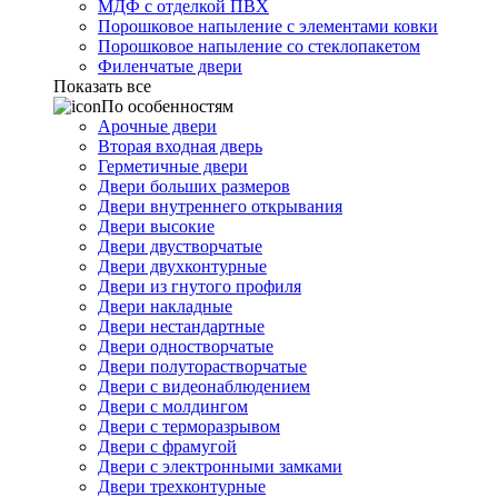
МДФ с отделкой ПВХ
Порошковое напыление с элементами ковки
Порошковое напыление со стеклопакетом
Филенчатые двери
Показать все
По особенностям
Арочные двери
Вторая входная дверь
Герметичные двери
Двери больших размеров
Двери внутреннего открывания
Двери высокие
Двери двустворчатые
Двери двухконтурные
Двери из гнутого профиля
Двери накладные
Двери нестандартные
Двери одностворчатые
Двери полуторастворчатые
Двери с видеонаблюдением
Двери с молдингом
Двери с терморазрывом
Двери с фрамугой
Двери с электронными замками
Двери трехконтурные