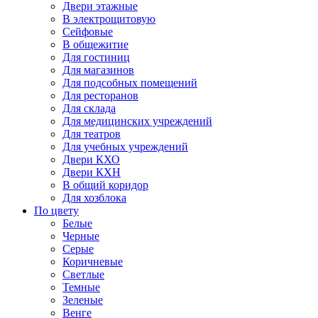
Двери этажные
В электрощитовую
Сейфовые
В общежитие
Для гостиниц
Для магазинов
Для подсобных помещений
Для ресторанов
Для склада
Для медицинских учреждений
Для театров
Для учебных учреждений
Двери КХО
Двери КХН
В общий коридор
Для хозблока
По цвету
Белые
Черные
Серые
Коричневые
Светлые
Темные
Зеленые
Венге