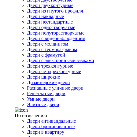
Двери двухконтурные
Двери из гнутого профиля
Двери накладные
Двери нестандартные
Двери одностворчатые
Двери полуторастворчатые
Двери с видеонаблюдением
Двери с молдингом
Двери с терморазрывом
Двери с фрамугой
Двери с электронными замками
Двери трехконтурные
Двери четырехконтурные
Двери широкие
Дизайнерские двери
Распашные уличные двери
Решетчатые двери
Умные двери
Элитные двери
По назначению
Двери антивандальные
Двери бронированные
Двери в квартиру