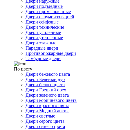
Двери наружные
Двери подъездные
Двери промышленные
Двери с шумоизоляцией
Двери сейфовые
Двери технические
Двери усиленные
Двери утепленные
Двери этажные
Парадные двери
Противопожарные двери
Тамбурные двери
По цвету
Двери бежевого цвета
Двери Белёный дуб
Двери белого цвета
Двери Грецкий орех
Двери зеленого цвета
Двери коричневого цвета
Двери красного цвета
Двери Медный антик
Двери светлые
Двери серого цвета
Двери синего цвета