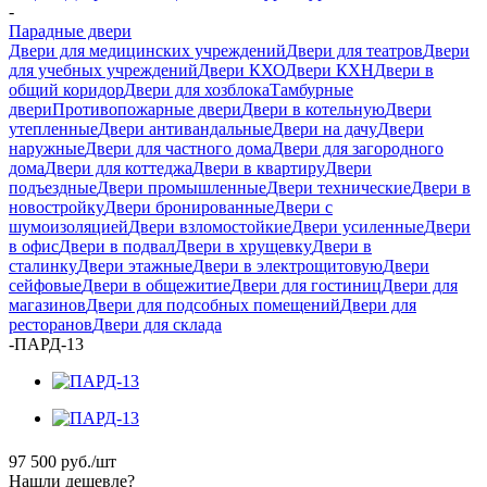
-
Парадные двери
Двери для медицинских учреждений
Двери для театров
Двери
для учебных учреждений
Двери КХО
Двери КХН
Двери в
общий коридор
Двери для хозблока
Тамбурные
двери
Противопожарные двери
Двери в котельную
Двери
утепленные
Двери антивандальные
Двери на дачу
Двери
наружные
Двери для частного дома
Двери для загородного
дома
Двери для коттеджа
Двери в квартиру
Двери
подъездные
Двери промышленные
Двери технические
Двери в
новостройку
Двери бронированные
Двери с
шумоизоляцией
Двери взломостойкие
Двери усиленные
Двери
в офис
Двери в подвал
Двери в хрущевку
Двери в
сталинку
Двери этажные
Двери в электрощитовую
Двери
сейфовые
Двери в общежитие
Двери для гостиниц
Двери для
магазинов
Двери для подсобных помещений
Двери для
ресторанов
Двери для склада
-
ПАРД-13
97 500
руб.
/шт
Нашли дешевле?