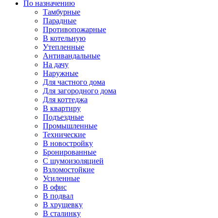
По назначению
Тамбурные
Парадные
Противопожарные
В котельную
Утепленные
Антивандальные
На дачу
Наружные
Для частного дома
Для загородного дома
Для коттеджа
В квартиру
Подъездные
Промышленные
Технические
В новостройку
Бронированные
С шумоизоляцией
Взломостойкие
Усиленные
В офис
В подвал
В хрущевку
В сталинку