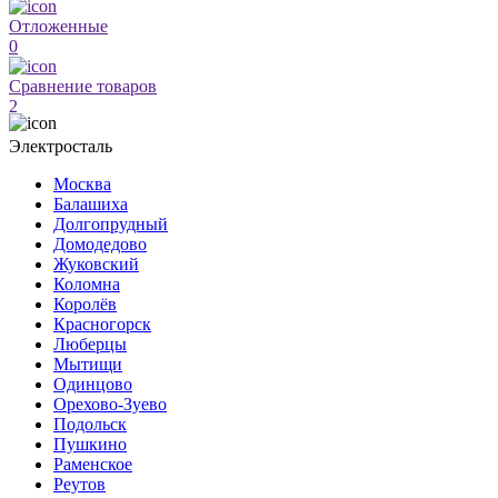
Отложенные
0
Сравнение товаров
2
Электросталь
Москва
Балашиха
Долгопрудный
Домодедово
Жуковский
Коломна
Королёв
Красногорск
Люберцы
Мытищи
Одинцово
Орехово-Зуево
Подольск
Пушкино
Раменское
Реутов