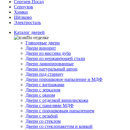
Сергиев Посад
Серпухов
Химки
Щёлково
Электросталь
Каталог дверей
По отделке
Глянцевые двери
Двери винорит
Двери из массива дуба
Двери из нержавеющей стали
Двери ламинированные
Двери натуральный шпон
Двери под старину
Двери порошковое напыление и МДФ
Двери с витражами
Двери с зеркалом
Двери с окном
Двери с отделкой винилискожа
Двери с панелями МДФ
Двери с порошковым напылением
Двери с резьбой
Двери со стеклом
Двери со стеклопакетом и ковкой