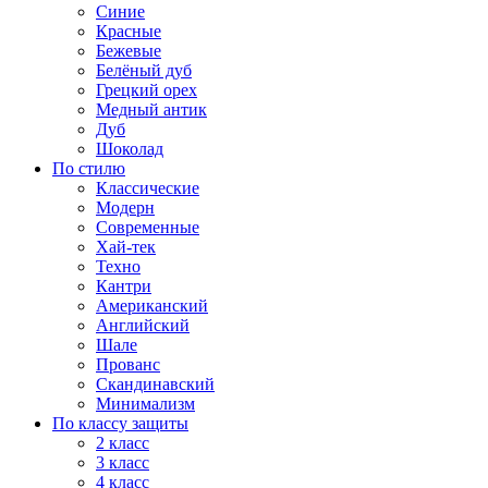
Синие
Красные
Бежевые
Белёный дуб
Грецкий орех
Медный антик
Дуб
Шоколад
По стилю
Классические
Модерн
Современные
Хай-тек
Техно
Кантри
Американский
Английский
Шале
Прованс
Скандинавский
Минимализм
По классу защиты
2 класс
3 класс
4 класс