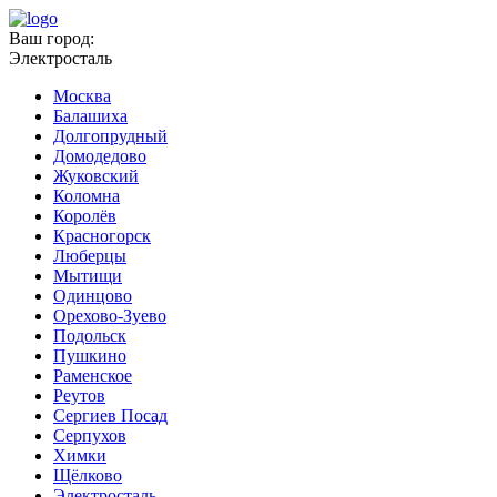
Ваш город:
Электросталь
Москва
Балашиха
Долгопрудный
Домодедово
Жуковский
Коломна
Королёв
Красногорск
Люберцы
Мытищи
Одинцово
Орехово-Зуево
Подольск
Пушкино
Раменское
Реутов
Сергиев Посад
Серпухов
Химки
Щёлково
Электросталь