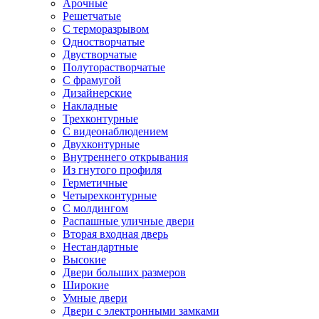
Арочные
Решетчатые
С терморазрывом
Одностворчатые
Двустворчатые
Полуторастворчатые
С фрамугой
Дизайнерские
Накладные
Трехконтурные
С видеонаблюдением
Двухконтурные
Внутреннего открывания
Из гнутого профиля
Герметичные
Четырехконтурные
С молдингом
Распашные уличные двери
Вторая входная дверь
Нестандартные
Высокие
Двери больших размеров
Широкие
Умные двери
Двери с электронными замками