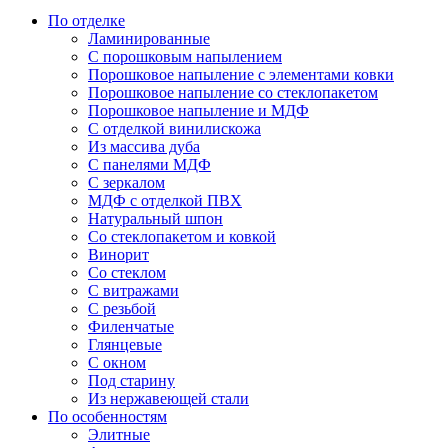
По отделке
Ламинированные
С порошковым напылением
Порошковое напыление с элементами ковки
Порошковое напыление со стеклопакетом
Порошковое напыление и МДФ
С отделкой винилискожа
Из массива дуба
С панелями МДФ
С зеркалом
МДФ с отделкой ПВХ
Натуральный шпон
Со стеклопакетом и ковкой
Винорит
Со стеклом
С витражами
С резьбой
Филенчатые
Глянцевые
С окном
Под старину
Из нержавеющей стали
По особенностям
Элитные