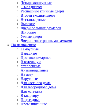
Четырехконтурные
С молдингом
Распашные уличные двери
Вторая входная дверь
Нестандартные
Высокие
Двери больших размеров
Широкие
Умные двери
Двери с электронными замками
По назначению
Тамбурные
Парадные
Противопожарные
В котельную
Утепленные
Антивандальные
На дачу
Наружные
Для частного дома
Для загородного дома
Для коттеджа
В квартиру
Подъездные
Промышленные