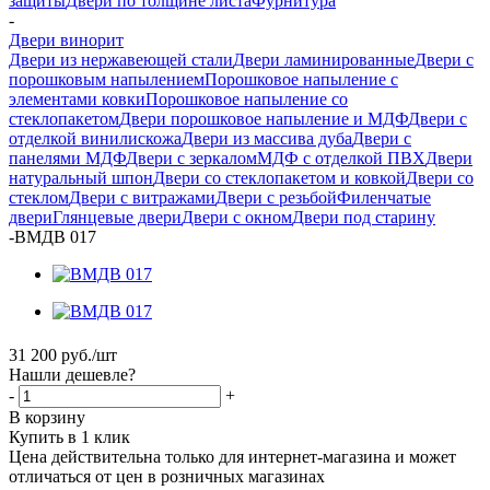
защиты
Двери по толщине листа
Фурнитура
-
Двери винорит
Двери из нержавеющей стали
Двери ламинированные
Двери с
порошковым напылением
Порошковое напыление с
элементами ковки
Порошковое напыление со
стеклопакетом
Двери порошковое напыление и МДФ
Двери с
отделкой винилискожа
Двери из массива дуба
Двери с
панелями МДФ
Двери с зеркалом
МДФ с отделкой ПВХ
Двери
натуральный шпон
Двери со стеклопакетом и ковкой
Двери со
стеклом
Двери с витражами
Двери с резьбой
Филенчатые
двери
Глянцевые двери
Двери с окном
Двери под старину
-
ВМДВ 017
31 200
руб.
/шт
Нашли дешевле?
-
+
В корзину
Купить в 1 клик
Цена действительна только для интернет-магазина и может
отличаться от цен в розничных магазинах