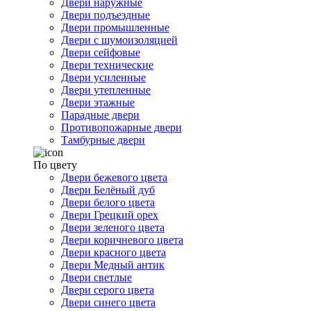
Двери наружные
Двери подъездные
Двери промышленные
Двери с шумоизоляцией
Двери сейфовые
Двери технические
Двери усиленные
Двери утепленные
Двери этажные
Парадные двери
Противопожарные двери
Тамбурные двери
По цвету
Двери бежевого цвета
Двери Белёный дуб
Двери белого цвета
Двери Грецкий орех
Двери зеленого цвета
Двери коричневого цвета
Двери красного цвета
Двери Медный антик
Двери светлые
Двери серого цвета
Двери синего цвета