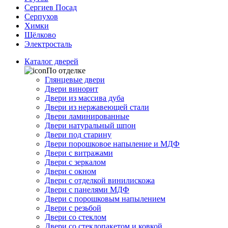
Сергиев Посад
Серпухов
Химки
Щёлково
Электросталь
Каталог дверей
По отделке
Глянцевые двери
Двери винорит
Двери из массива дуба
Двери из нержавеющей стали
Двери ламинированные
Двери натуральный шпон
Двери под старину
Двери порошковое напыление и МДФ
Двери с витражами
Двери с зеркалом
Двери с окном
Двери с отделкой винилискожа
Двери с панелями МДФ
Двери с порошковым напылением
Двери с резьбой
Двери со стеклом
Двери со стеклопакетом и ковкой