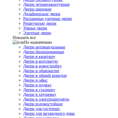
Двери четырехконтурные
Двери широкие
Дизайнерские двери
Распашные уличные двери
Решетчатые двери
Умные двери
Элитные двери
Показать все
По назначению
Двери антивандальные
Двери бронированные
Двери в квартиру
Двери в котельную
Двери в новостройку
Двери в общежитие
Двери в общий коридор
Двери в офис
Двери в подвал
Двери в сталинку
Двери в хрущевку
Двери в электрощитовую
Двери взломостойкие
Двери для гостиниц
Двери для загородного дома