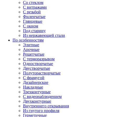
Со стеклом
С витражами
С резьбой
Филенчатые
Глянцевые
С окном
Под старину
Из нержавеющей стали
По особенностям
Элитные
Арочные
Решетчатые
С терморазрывом
Одностворчатые
Двустворчатые
Полуторастворчатые
С фрамугой
Дизайнерские
Накладные
Трехконтурные
С видеонаблюдением
Двухконтурные
Внутреннего открывания
Из гнутого профиля
Герметичные