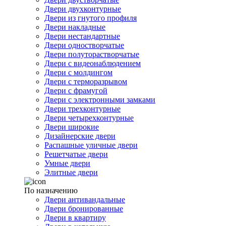
Двери двухконтурные
Двери из гнутого профиля
Двери накладные
Двери нестандартные
Двери одностворчатые
Двери полуторастворчатые
Двери с видеонаблюдением
Двери с молдингом
Двери с терморазрывом
Двери с фрамугой
Двери с электронными замками
Двери трехконтурные
Двери четырехконтурные
Двери широкие
Дизайнерские двери
Распашные уличные двери
Решетчатые двери
Умные двери
Элитные двери
По назначению
Двери антивандальные
Двери бронированные
Двери в квартиру