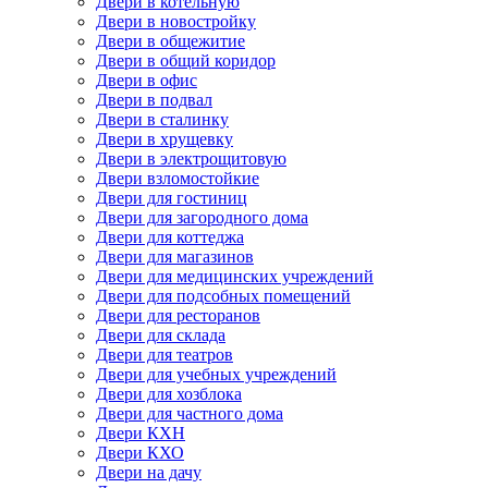
Двери в котельную
Двери в новостройку
Двери в общежитие
Двери в общий коридор
Двери в офис
Двери в подвал
Двери в сталинку
Двери в хрущевку
Двери в электрощитовую
Двери взломостойкие
Двери для гостиниц
Двери для загородного дома
Двери для коттеджа
Двери для магазинов
Двери для медицинских учреждений
Двери для подсобных помещений
Двери для ресторанов
Двери для склада
Двери для театров
Двери для учебных учреждений
Двери для хозблока
Двери для частного дома
Двери КХН
Двери КХО
Двери на дачу