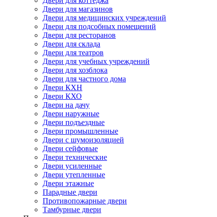
Двери для коттеджа
Двери для магазинов
Двери для медицинских учреждений
Двери для подсобных помещений
Двери для ресторанов
Двери для склада
Двери для театров
Двери для учебных учреждений
Двери для хозблока
Двери для частного дома
Двери КХН
Двери КХО
Двери на дачу
Двери наружные
Двери подъездные
Двери промышленные
Двери с шумоизоляцией
Двери сейфовые
Двери технические
Двери усиленные
Двери утепленные
Двери этажные
Парадные двери
Противопожарные двери
Тамбурные двери