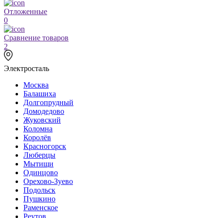
Отложенные
0
Сравнение товаров
2
Электросталь
Москва
Балашиха
Долгопрудный
Домодедово
Жуковский
Коломна
Королёв
Красногорск
Люберцы
Мытищи
Одинцово
Орехово-Зуево
Подольск
Пушкино
Раменское
Реутов