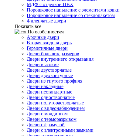
МДФ с отделкой ПВХ
Порошковое напыление с элементами ковки
Порошковое напыление со стеклопакетом
Филенчатые двери
Показать все
По особенностям
Арочные двери
Вторая входная дверь
Герметичные двери
Двери больших размеров
Двери внутреннего открывания
Двери высокие
Двери двустворчатые
Двери двухконтурные
Двери из гнутого профиля
Двери накладные
Двери нестандартные
Двери одностворчатые
Двери полуторастворчатые
Двери с видеонаблюдением
Двери с молдингом
Двери с терморазрывом
Двери с фрамугой
Двери с электронными замками
Двери трехконтурные