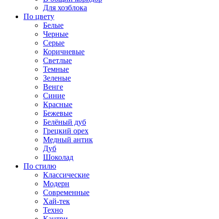
Для хозблока
По цвету
Белые
Черные
Серые
Коричневые
Светлые
Темные
Зеленые
Венге
Синие
Красные
Бежевые
Белёный дуб
Грецкий орех
Медный антик
Дуб
Шоколад
По стилю
Классические
Модерн
Современные
Хай-тек
Техно
Кантри