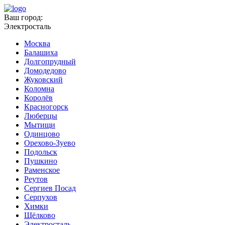
Ваш город:
Электросталь
Москва
Балашиха
Долгопрудный
Домодедово
Жуковский
Коломна
Королёв
Красногорск
Люберцы
Мытищи
Одинцово
Орехово-Зуево
Подольск
Пушкино
Раменское
Реутов
Сергиев Посад
Серпухов
Химки
Щёлково
Электросталь