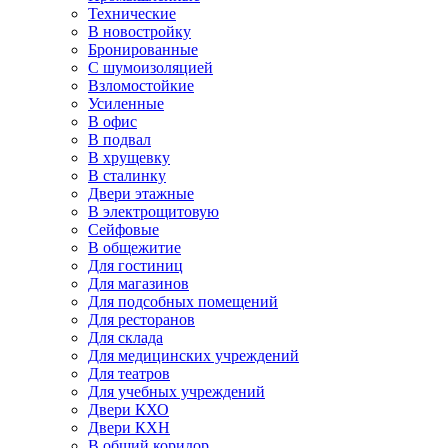
Технические
В новостройку
Бронированные
С шумоизоляцией
Взломостойкие
Усиленные
В офис
В подвал
В хрущевку
В сталинку
Двери этажные
В электрощитовую
Сейфовые
В общежитие
Для гостиниц
Для магазинов
Для подсобных помещений
Для ресторанов
Для склада
Для медицинских учреждений
Для театров
Для учебных учреждений
Двери КХО
Двери КХН
В общий коридор