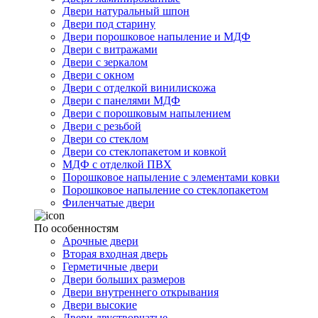
Двери натуральный шпон
Двери под старину
Двери порошковое напыление и МДФ
Двери с витражами
Двери с зеркалом
Двери с окном
Двери с отделкой винилискожа
Двери с панелями МДФ
Двери с порошковым напылением
Двери с резьбой
Двери со стеклом
Двери со стеклопакетом и ковкой
МДФ с отделкой ПВХ
Порошковое напыление с элементами ковки
Порошковое напыление со стеклопакетом
Филенчатые двери
По особенностям
Арочные двери
Вторая входная дверь
Герметичные двери
Двери больших размеров
Двери внутреннего открывания
Двери высокие
Двери двустворчатые