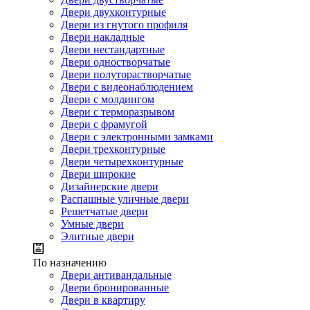
Двери двухконтурные
Двери из гнутого профиля
Двери накладные
Двери нестандартные
Двери одностворчатые
Двери полуторастворчатые
Двери с видеонаблюдением
Двери с молдингом
Двери с терморазрывом
Двери с фрамугой
Двери с электронными замками
Двери трехконтурные
Двери четырехконтурные
Двери широкие
Дизайнерские двери
Распашные уличные двери
Решетчатые двери
Умные двери
Элитные двери
По назначению
Двери антивандальные
Двери бронированные
Двери в квартиру