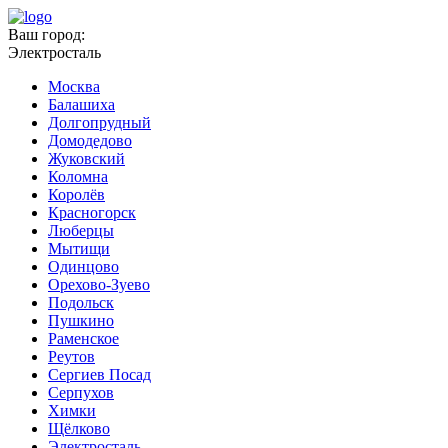
Ваш город:
Электросталь
Москва
Балашиха
Долгопрудный
Домодедово
Жуковский
Коломна
Королёв
Красногорск
Люберцы
Мытищи
Одинцово
Орехово-Зуево
Подольск
Пушкино
Раменское
Реутов
Сергиев Посад
Серпухов
Химки
Щёлково
Электросталь