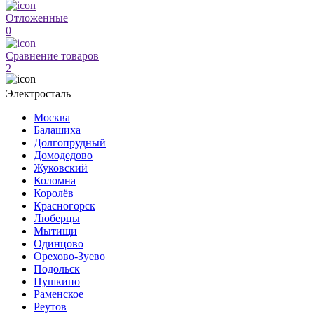
Отложенные
0
Сравнение товаров
2
Электросталь
Москва
Балашиха
Долгопрудный
Домодедово
Жуковский
Коломна
Королёв
Красногорск
Люберцы
Мытищи
Одинцово
Орехово-Зуево
Подольск
Пушкино
Раменское
Реутов