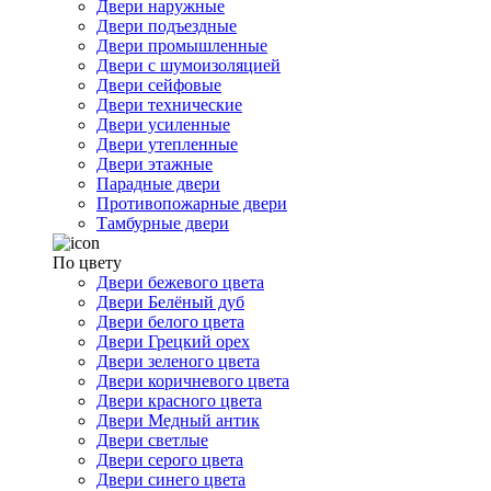
Двери наружные
Двери подъездные
Двери промышленные
Двери с шумоизоляцией
Двери сейфовые
Двери технические
Двери усиленные
Двери утепленные
Двери этажные
Парадные двери
Противопожарные двери
Тамбурные двери
По цвету
Двери бежевого цвета
Двери Белёный дуб
Двери белого цвета
Двери Грецкий орех
Двери зеленого цвета
Двери коричневого цвета
Двери красного цвета
Двери Медный антик
Двери светлые
Двери серого цвета
Двери синего цвета