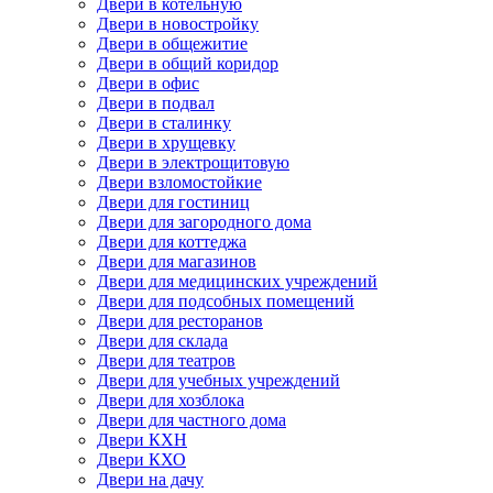
Двери в котельную
Двери в новостройку
Двери в общежитие
Двери в общий коридор
Двери в офис
Двери в подвал
Двери в сталинку
Двери в хрущевку
Двери в электрощитовую
Двери взломостойкие
Двери для гостиниц
Двери для загородного дома
Двери для коттеджа
Двери для магазинов
Двери для медицинских учреждений
Двери для подсобных помещений
Двери для ресторанов
Двери для склада
Двери для театров
Двери для учебных учреждений
Двери для хозблока
Двери для частного дома
Двери КХН
Двери КХО
Двери на дачу