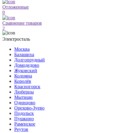
Отложенные
0
Сравнение товаров
2
Электросталь
Москва
Балашиха
Долгопрудный
Домодедово
Жуковский
Коломна
Королёв
Красногорск
Люберцы
Мытищи
Одинцово
Орехово-Зуево
Подольск
Пушкино
Раменское
Реутов