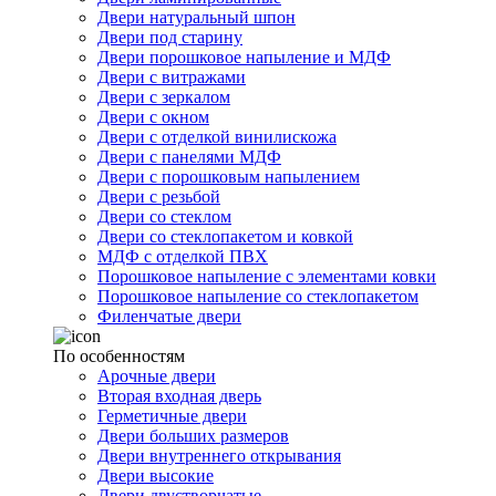
Двери натуральный шпон
Двери под старину
Двери порошковое напыление и МДФ
Двери с витражами
Двери с зеркалом
Двери с окном
Двери с отделкой винилискожа
Двери с панелями МДФ
Двери с порошковым напылением
Двери с резьбой
Двери со стеклом
Двери со стеклопакетом и ковкой
МДФ с отделкой ПВХ
Порошковое напыление с элементами ковки
Порошковое напыление со стеклопакетом
Филенчатые двери
По особенностям
Арочные двери
Вторая входная дверь
Герметичные двери
Двери больших размеров
Двери внутреннего открывания
Двери высокие
Двери двустворчатые