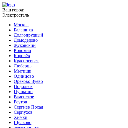
Ваш город:
Электросталь
Москва
Балашиха
Долгопрудный
Домодедово
Жуковский
Коломна
Королёв
Красногорск
Люберцы
Мытищи
Одинцово
Орехово-Зуево
Подольск
Пушкино
Раменское
Реутов
Сергиев Посад
Серпухов
Химки
Щёлково
Электросталь