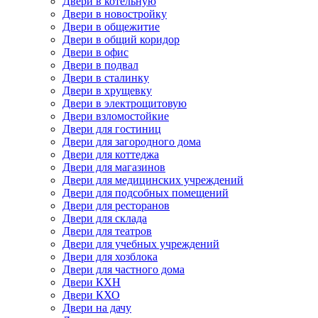
Двери в котельную
Двери в новостройку
Двери в общежитие
Двери в общий коридор
Двери в офис
Двери в подвал
Двери в сталинку
Двери в хрущевку
Двери в электрощитовую
Двери взломостойкие
Двери для гостиниц
Двери для загородного дома
Двери для коттеджа
Двери для магазинов
Двери для медицинских учреждений
Двери для подсобных помещений
Двери для ресторанов
Двери для склада
Двери для театров
Двери для учебных учреждений
Двери для хозблока
Двери для частного дома
Двери КХН
Двери КХО
Двери на дачу