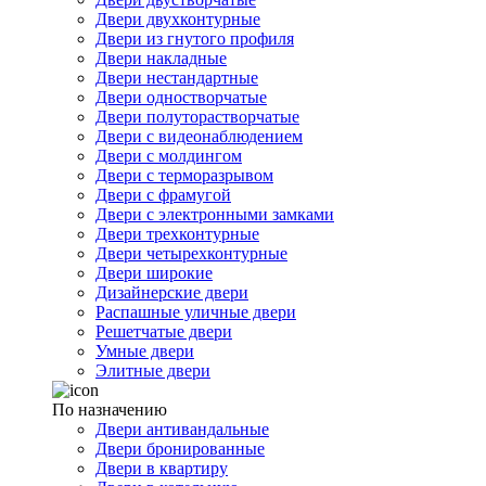
Двери двухконтурные
Двери из гнутого профиля
Двери накладные
Двери нестандартные
Двери одностворчатые
Двери полуторастворчатые
Двери с видеонаблюдением
Двери с молдингом
Двери с терморазрывом
Двери с фрамугой
Двери с электронными замками
Двери трехконтурные
Двери четырехконтурные
Двери широкие
Дизайнерские двери
Распашные уличные двери
Решетчатые двери
Умные двери
Элитные двери
По назначению
Двери антивандальные
Двери бронированные
Двери в квартиру