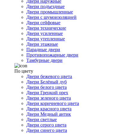
Двери наружные
Двери подъездные
Двери промышленные
Двери с шумоизоляцией
Двери сейфовые
Двери технические
Двери усиленные
Двери утепленные
Двери этажные
Парадные двери
Противопожарные двери
Тамбурные двери
По цвету
Двери бежевого цвета
Двери Белёный дуб
Двери белого цвета
Двери Грецкий орех
Двери зеленого цвета
Двери коричневого цвета
Двери красного цвета
Двери Медный антик
Двери светлые
Двери серого цвета
Двери синего цвета