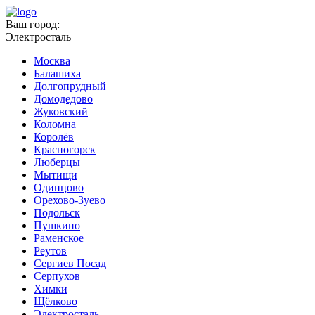
Ваш город:
Электросталь
Москва
Балашиха
Долгопрудный
Домодедово
Жуковский
Коломна
Королёв
Красногорск
Люберцы
Мытищи
Одинцово
Орехово-Зуево
Подольск
Пушкино
Раменское
Реутов
Сергиев Посад
Серпухов
Химки
Щёлково
Электросталь