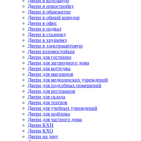
Двери в котельную
Двери в новостройку
Двери в общежитие
Двери в общий коридор
Двери в офис
Двери в подвал
Двери в сталинку
Двери в хрущевку
Двери в электрощитовую
Двери взломостойкие
Двери для гостиниц
Двери для загородного дома
Двери для коттеджа
Двери для магазинов
Двери для медицинских учреждений
Двери для подсобных помещений
Двери для ресторанов
Двери для склада
Двери для театров
Двери для учебных учреждений
Двери для хозблока
Двери для частного дома
Двери КХН
Двери КХО
Двери на дачу