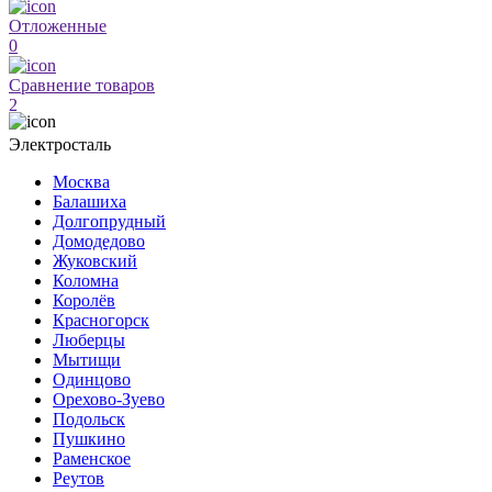
Отложенные
0
Сравнение товаров
2
Электросталь
Москва
Балашиха
Долгопрудный
Домодедово
Жуковский
Коломна
Королёв
Красногорск
Люберцы
Мытищи
Одинцово
Орехово-Зуево
Подольск
Пушкино
Раменское
Реутов