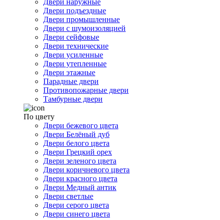
Двери наружные
Двери подъездные
Двери промышленные
Двери с шумоизоляцией
Двери сейфовые
Двери технические
Двери усиленные
Двери утепленные
Двери этажные
Парадные двери
Противопожарные двери
Тамбурные двери
По цвету
Двери бежевого цвета
Двери Белёный дуб
Двери белого цвета
Двери Грецкий орех
Двери зеленого цвета
Двери коричневого цвета
Двери красного цвета
Двери Медный антик
Двери светлые
Двери серого цвета
Двери синего цвета