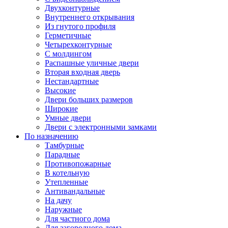
Двухконтурные
Внутреннего открывания
Из гнутого профиля
Герметичные
Четырехконтурные
С молдингом
Распашные уличные двери
Вторая входная дверь
Нестандартные
Высокие
Двери больших размеров
Широкие
Умные двери
Двери с электронными замками
По назначению
Тамбурные
Парадные
Противопожарные
В котельную
Утепленные
Антивандальные
На дачу
Наружные
Для частного дома
Для загородного дома