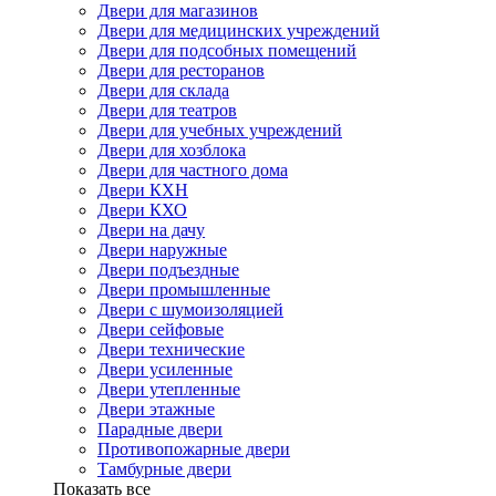
Двери для магазинов
Двери для медицинских учреждений
Двери для подсобных помещений
Двери для ресторанов
Двери для склада
Двери для театров
Двери для учебных учреждений
Двери для хозблока
Двери для частного дома
Двери КХН
Двери КХО
Двери на дачу
Двери наружные
Двери подъездные
Двери промышленные
Двери с шумоизоляцией
Двери сейфовые
Двери технические
Двери усиленные
Двери утепленные
Двери этажные
Парадные двери
Противопожарные двери
Тамбурные двери
Показать все