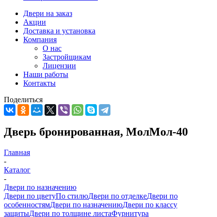
Двери на заказ
Акции
Доставка и установка
Компания
О нас
Застройщикам
Лицензии
Наши работы
Контакты
Поделиться
Дверь бронированная, МолМол-40
Главная
-
Каталог
-
Двери по назначению
Двери по цвету
По стилю
Двери по отделке
Двери по
особенностям
Двери по назначению
Двери по классу
защиты
Двери по толщине листа
Фурнитура