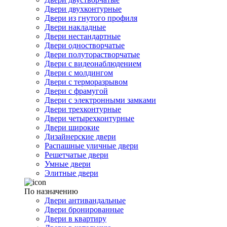
Двери двухконтурные
Двери из гнутого профиля
Двери накладные
Двери нестандартные
Двери одностворчатые
Двери полуторастворчатые
Двери с видеонаблюдением
Двери с молдингом
Двери с терморазрывом
Двери с фрамугой
Двери с электронными замками
Двери трехконтурные
Двери четырехконтурные
Двери широкие
Дизайнерские двери
Распашные уличные двери
Решетчатые двери
Умные двери
Элитные двери
По назначению
Двери антивандальные
Двери бронированные
Двери в квартиру