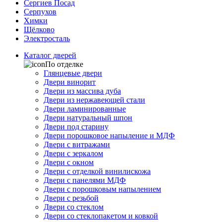
Сергиев Посад
Серпухов
Химки
Щёлково
Электросталь
Каталог дверей
По отделке
Глянцевые двери
Двери винорит
Двери из массива дуба
Двери из нержавеющей стали
Двери ламинированные
Двери натуральный шпон
Двери под старину
Двери порошковое напыление и МДФ
Двери с витражами
Двери с зеркалом
Двери с окном
Двери с отделкой винилискожа
Двери с панелями МДФ
Двери с порошковым напылением
Двери с резьбой
Двери со стеклом
Двери со стеклопакетом и ковкой