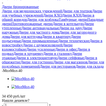
-
Двери бронированные
Двери для медицинских учреждений
Двери для театров
Двери
для учебных учреждений
Двери КХО
Двери КХН
Двери в
общий коридор
Двери для хозблока
Тамбурные двери
Парадные
двери
Противопожарные двери
Двери в котельную
Двери
утепленные
Двери антивандальные
Двери на дачу
Двери
наружные
Двери для частного дома
Двери для загородного
дома
Двери для коттеджа
Двери в квартиру
Двери
подъездные
Двери промышленные
Двери технические
Двери в
новостройку
Двери с шумоизоляцией
Двери
взломостойкие
Двери усиленные
Двери в офис
Двери в
подвал
Двери в хрущевку
Двери в сталинку
Двери
этажные
Двери в электрощитовую
Двери сейфовые
Двери в
общежитие
Двери для гостиниц
Двери для магазинов
Двери для
подсобных помещений
Двери для ресторанов
Двери для склада
-
МолМол-40
34 450
руб.
/шт
Нашли дешевле?
-
+