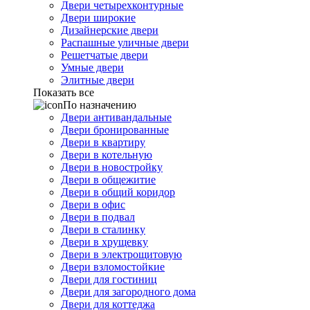
Двери четырехконтурные
Двери широкие
Дизайнерские двери
Распашные уличные двери
Решетчатые двери
Умные двери
Элитные двери
Показать все
По назначению
Двери антивандальные
Двери бронированные
Двери в квартиру
Двери в котельную
Двери в новостройку
Двери в общежитие
Двери в общий коридор
Двери в офис
Двери в подвал
Двери в сталинку
Двери в хрущевку
Двери в электрощитовую
Двери взломостойкие
Двери для гостиниц
Двери для загородного дома
Двери для коттеджа