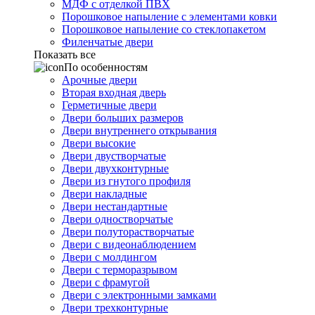
МДФ с отделкой ПВХ
Порошковое напыление с элементами ковки
Порошковое напыление со стеклопакетом
Филенчатые двери
Показать все
По особенностям
Арочные двери
Вторая входная дверь
Герметичные двери
Двери больших размеров
Двери внутреннего открывания
Двери высокие
Двери двустворчатые
Двери двухконтурные
Двери из гнутого профиля
Двери накладные
Двери нестандартные
Двери одностворчатые
Двери полуторастворчатые
Двери с видеонаблюдением
Двери с молдингом
Двери с терморазрывом
Двери с фрамугой
Двери с электронными замками
Двери трехконтурные