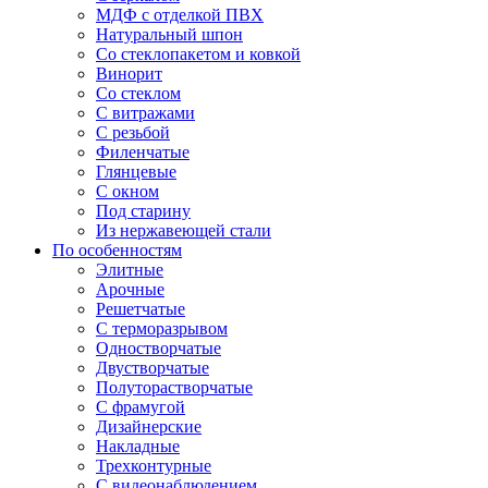
МДФ с отделкой ПВХ
Натуральный шпон
Со стеклопакетом и ковкой
Винорит
Со стеклом
С витражами
С резьбой
Филенчатые
Глянцевые
С окном
Под старину
Из нержавеющей стали
По особенностям
Элитные
Арочные
Решетчатые
С терморазрывом
Одностворчатые
Двустворчатые
Полуторастворчатые
С фрамугой
Дизайнерские
Накладные
Трехконтурные
С видеонаблюдением