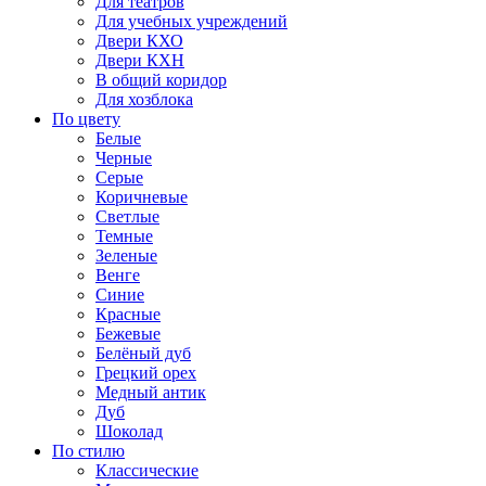
Для театров
Для учебных учреждений
Двери КХО
Двери КХН
В общий коридор
Для хозблока
По цвету
Белые
Черные
Серые
Коричневые
Светлые
Темные
Зеленые
Венге
Синие
Красные
Бежевые
Белёный дуб
Грецкий орех
Медный антик
Дуб
Шоколад
По стилю
Классические