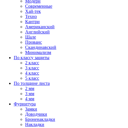
Модерн
Современные
Хай-тек
Техно
Кантри
Американский
Английский
Шале
Прованс
Скандинавский
Минимализм
По классу защиты
2 класс
3 класс
4 класс
5 класс
По толщине листа
2 мм
3 мм
4 мм
Фурнитура
Замки
Доводчики
Броненакладки
Накладки