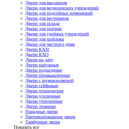
Двери для магазинов
Двери для медицинских учреждений
Двери для подсобных помещений
Двери для ресторанов
Двери для склада
Двери для театров
Двери для учебных учреждений
Двери для хозблока
Двери для частного дома
Двери КХН
Двери КХО
Двери на дачу
Двери наружные
Двери подъездные
Двери промышленные
Двери с шумоизоляцией
Двери сейфовые
Двери технические
Двери усиленные
Двери утепленные
Двери этажные
Парадные двери
Противопожарные двери
Тамбурные двери
Показать все