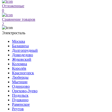
Отложенные
0
Сравнение товаров
2
Электросталь
Москва
Балашиха
Долгопрудный
Домодедово
Жуковский
Коломна
Королёв
Красногорск
Люберцы
Мытищи
Одинцово
Орехово-Зуево
Подольск
Пушкино
Раменское
Реутов