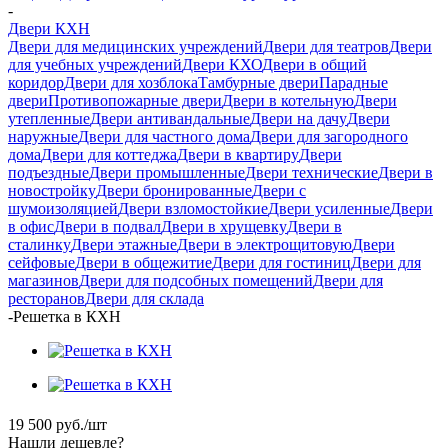
-
Двери КХН
Двери для медицинских учреждений
Двери для театров
Двери
для учебных учреждений
Двери КХО
Двери в общий
коридор
Двери для хозблока
Тамбурные двери
Парадные
двери
Противопожарные двери
Двери в котельную
Двери
утепленные
Двери антивандальные
Двери на дачу
Двери
наружные
Двери для частного дома
Двери для загородного
дома
Двери для коттеджа
Двери в квартиру
Двери
подъездные
Двери промышленные
Двери технические
Двери в
новостройку
Двери бронированные
Двери с
шумоизоляцией
Двери взломостойкие
Двери усиленные
Двери
в офис
Двери в подвал
Двери в хрущевку
Двери в
сталинку
Двери этажные
Двери в электрощитовую
Двери
сейфовые
Двери в общежитие
Двери для гостиниц
Двери для
магазинов
Двери для подсобных помещений
Двери для
ресторанов
Двери для склада
-
Решетка в КХН
19 500
руб.
/шт
Нашли дешевле?