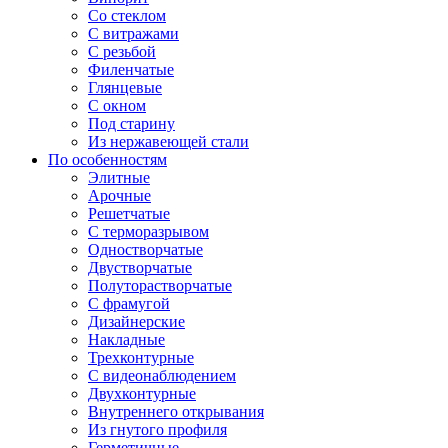
Со стеклом
С витражами
С резьбой
Филенчатые
Глянцевые
С окном
Под старину
Из нержавеющей стали
По особенностям
Элитные
Арочные
Решетчатые
С терморазрывом
Одностворчатые
Двустворчатые
Полуторастворчатые
С фрамугой
Дизайнерские
Накладные
Трехконтурные
С видеонаблюдением
Двухконтурные
Внутреннего открывания
Из гнутого профиля
Герметичные