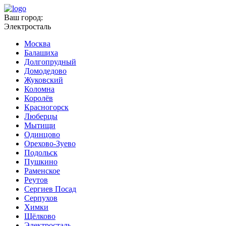
Ваш город:
Электросталь
Москва
Балашиха
Долгопрудный
Домодедово
Жуковский
Коломна
Королёв
Красногорск
Люберцы
Мытищи
Одинцово
Орехово-Зуево
Подольск
Пушкино
Раменское
Реутов
Сергиев Посад
Серпухов
Химки
Щёлково
Электросталь