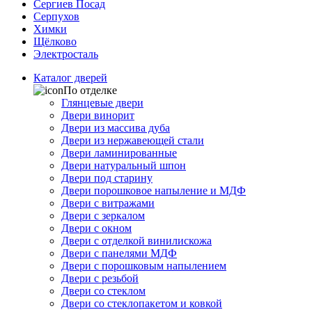
Сергиев Посад
Серпухов
Химки
Щёлково
Электросталь
Каталог дверей
По отделке
Глянцевые двери
Двери винорит
Двери из массива дуба
Двери из нержавеющей стали
Двери ламинированные
Двери натуральный шпон
Двери под старину
Двери порошковое напыление и МДФ
Двери с витражами
Двери с зеркалом
Двери с окном
Двери с отделкой винилискожа
Двери с панелями МДФ
Двери с порошковым напылением
Двери с резьбой
Двери со стеклом
Двери со стеклопакетом и ковкой