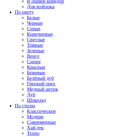
В общий коридор
Для хозблока
По цвету
Белые
Черные
Серые
Коричневые
Светлые
Темные
Зеленые
Венге
Синие
Красные
Бежевые
Белёный дуб
Грецкий орех
Медный антик
Дуб
Шоколад
По стилю
Классические
Модерн
Современные
Хай-тек
Техно