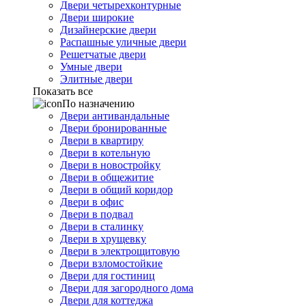
Двери четырехконтурные
Двери широкие
Дизайнерские двери
Распашные уличные двери
Решетчатые двери
Умные двери
Элитные двери
Показать все
По назначению
Двери антивандальные
Двери бронированные
Двери в квартиру
Двери в котельную
Двери в новостройку
Двери в общежитие
Двери в общий коридор
Двери в офис
Двери в подвал
Двери в сталинку
Двери в хрущевку
Двери в электрощитовую
Двери взломостойкие
Двери для гостиниц
Двери для загородного дома
Двери для коттеджа