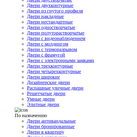
Двери двухконтурные
Двери из гнутого профиля
Двери накладные
Двери нестандартные
Двери одностворчатые
Двери полуторастворчатые
Двери с видеонаблюдением
Двери с молдингом
Двери с терморазрывом
Двери с фрамугой
Двери с электронными замками
Двери трехконтурные
Двери четырехконтурные
Двери широкие
Дизайнерские двери
Распашные уличные двери
Решетчатые двери
Умные двери
Элитные двери
По назначению
Двери антивандальные
Двери бронированные
Двери в квартиру