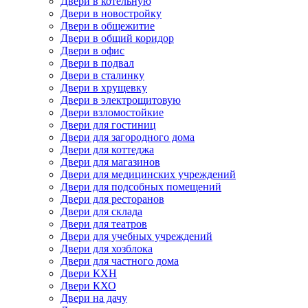
Двери в котельную
Двери в новостройку
Двери в общежитие
Двери в общий коридор
Двери в офис
Двери в подвал
Двери в сталинку
Двери в хрущевку
Двери в электрощитовую
Двери взломостойкие
Двери для гостиниц
Двери для загородного дома
Двери для коттеджа
Двери для магазинов
Двери для медицинских учреждений
Двери для подсобных помещений
Двери для ресторанов
Двери для склада
Двери для театров
Двери для учебных учреждений
Двери для хозблока
Двери для частного дома
Двери КХН
Двери КХО
Двери на дачу