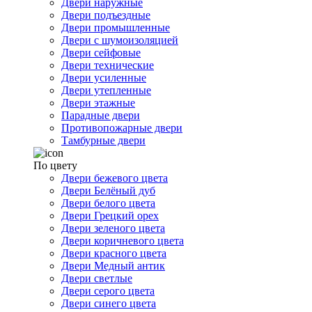
Двери наружные
Двери подъездные
Двери промышленные
Двери с шумоизоляцией
Двери сейфовые
Двери технические
Двери усиленные
Двери утепленные
Двери этажные
Парадные двери
Противопожарные двери
Тамбурные двери
По цвету
Двери бежевого цвета
Двери Белёный дуб
Двери белого цвета
Двери Грецкий орех
Двери зеленого цвета
Двери коричневого цвета
Двери красного цвета
Двери Медный антик
Двери светлые
Двери серого цвета
Двери синего цвета