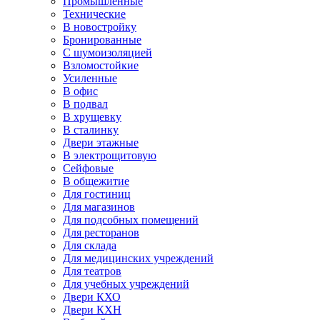
Промышленные
Технические
В новостройку
Бронированные
С шумоизоляцией
Взломостойкие
Усиленные
В офис
В подвал
В хрущевку
В сталинку
Двери этажные
В электрощитовую
Сейфовые
В общежитие
Для гостиниц
Для магазинов
Для подсобных помещений
Для ресторанов
Для склада
Для медицинских учреждений
Для театров
Для учебных учреждений
Двери КХО
Двери КХН