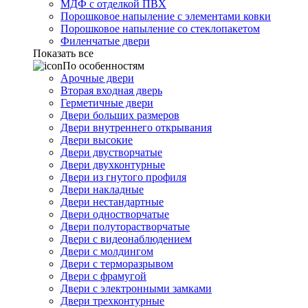
МДФ с отделкой ПВХ
Порошковое напыление с элементами ковки
Порошковое напыление со стеклопакетом
Филенчатые двери
Показать все
По особенностям
Арочные двери
Вторая входная дверь
Герметичные двери
Двери больших размеров
Двери внутреннего открывания
Двери высокие
Двери двустворчатые
Двери двухконтурные
Двери из гнутого профиля
Двери накладные
Двери нестандартные
Двери одностворчатые
Двери полуторастворчатые
Двери с видеонаблюдением
Двери с молдингом
Двери с терморазрывом
Двери с фрамугой
Двери с электронными замками
Двери трехконтурные