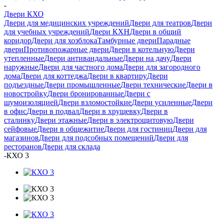
-
Двери КХО
Двери для медицинских учреждений
Двери для театров
Двери
для учебных учреждений
Двери КХН
Двери в общий
коридор
Двери для хозблока
Тамбурные двери
Парадные
двери
Противопожарные двери
Двери в котельную
Двери
утепленные
Двери антивандальные
Двери на дачу
Двери
наружные
Двери для частного дома
Двери для загородного
дома
Двери для коттеджа
Двери в квартиру
Двери
подъездные
Двери промышленные
Двери технические
Двери в
новостройку
Двери бронированные
Двери с
шумоизоляцией
Двери взломостойкие
Двери усиленные
Двери
в офис
Двери в подвал
Двери в хрущевку
Двери в
сталинку
Двери этажные
Двери в электрощитовую
Двери
сейфовые
Двери в общежитие
Двери для гостиниц
Двери для
магазинов
Двери для подсобных помещений
Двери для
ресторанов
Двери для склада
-
КХО 3