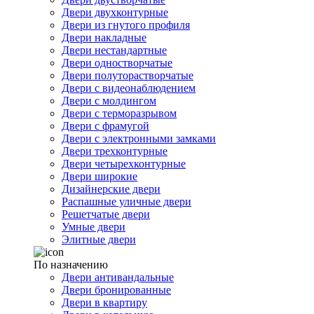
Двери двухконтурные
Двери из гнутого профиля
Двери накладные
Двери нестандартные
Двери одностворчатые
Двери полуторастворчатые
Двери с видеонаблюдением
Двери с молдингом
Двери с терморазрывом
Двери с фрамугой
Двери с электронными замками
Двери трехконтурные
Двери четырехконтурные
Двери широкие
Дизайнерские двери
Распашные уличные двери
Решетчатые двери
Умные двери
Элитные двери
По назначению
Двери антивандальные
Двери бронированные
Двери в квартиру