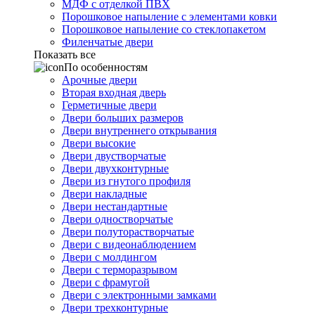
МДФ с отделкой ПВХ
Порошковое напыление с элементами ковки
Порошковое напыление со стеклопакетом
Филенчатые двери
Показать все
По особенностям
Арочные двери
Вторая входная дверь
Герметичные двери
Двери больших размеров
Двери внутреннего открывания
Двери высокие
Двери двустворчатые
Двери двухконтурные
Двери из гнутого профиля
Двери накладные
Двери нестандартные
Двери одностворчатые
Двери полуторастворчатые
Двери с видеонаблюдением
Двери с молдингом
Двери с терморазрывом
Двери с фрамугой
Двери с электронными замками
Двери трехконтурные