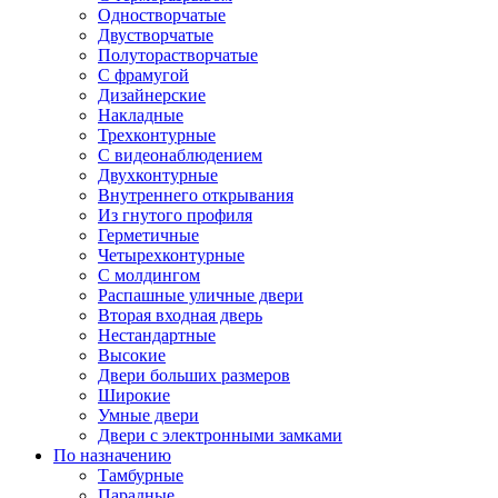
Одностворчатые
Двустворчатые
Полуторастворчатые
С фрамугой
Дизайнерские
Накладные
Трехконтурные
С видеонаблюдением
Двухконтурные
Внутреннего открывания
Из гнутого профиля
Герметичные
Четырехконтурные
С молдингом
Распашные уличные двери
Вторая входная дверь
Нестандартные
Высокие
Двери больших размеров
Широкие
Умные двери
Двери с электронными замками
По назначению
Тамбурные
Парадные