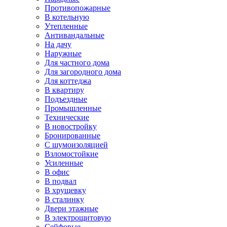
Противопожарные
В котельную
Утепленные
Антивандальные
На дачу
Наружные
Для частного дома
Для загородного дома
Для коттеджа
В квартиру
Подъездные
Промышленные
Технические
В новостройку
Бронированные
С шумоизоляцией
Взломостойкие
Усиленные
В офис
В подвал
В хрущевку
В сталинку
Двери этажные
В электрощитовую
Сейфовые