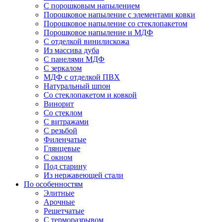
С порошковым напылением
Порошковое напыление с элементами ковки
Порошковое напыление со стеклопакетом
Порошковое напыление и МДФ
С отделкой винилискожа
Из массива дуба
С панелями МДФ
С зеркалом
МДФ с отделкой ПВХ
Натуральный шпон
Со стеклопакетом и ковкой
Винорит
Со стеклом
С витражами
С резьбой
Филенчатые
Глянцевые
С окном
Под старину
Из нержавеющей стали
По особенностям
Элитные
Арочные
Решетчатые
С терморазрывом