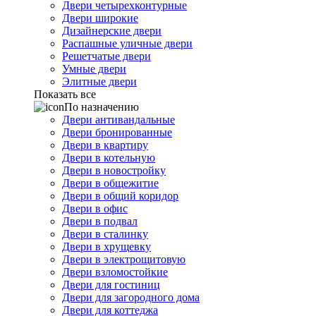
Двери четырехконтурные
Двери широкие
Дизайнерские двери
Распашные уличные двери
Решетчатые двери
Умные двери
Элитные двери
Показать все
По назначению
Двери антивандальные
Двери бронированные
Двери в квартиру
Двери в котельную
Двери в новостройку
Двери в общежитие
Двери в общий коридор
Двери в офис
Двери в подвал
Двери в сталинку
Двери в хрущевку
Двери в электрощитовую
Двери взломостойкие
Двери для гостиниц
Двери для загородного дома
Двери для коттеджа