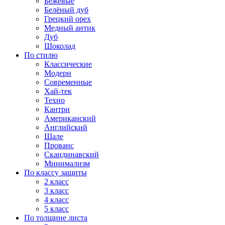
Бежевые
Белёный дуб
Грецкий орех
Медный антик
Дуб
Шоколад
По стилю
Классические
Модерн
Современные
Хай-тек
Техно
Кантри
Американский
Английский
Шале
Прованс
Скандинавский
Минимализм
По классу защиты
2 класс
3 класс
4 класс
5 класс
По толщине листа