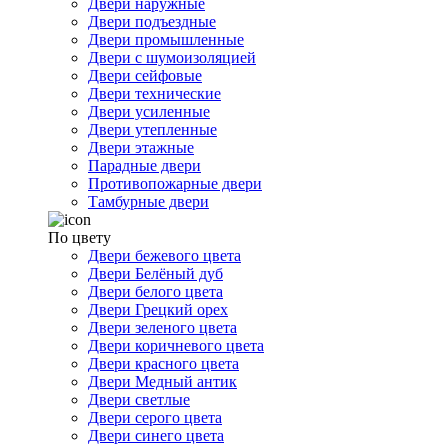
Двери наружные
Двери подъездные
Двери промышленные
Двери с шумоизоляцией
Двери сейфовые
Двери технические
Двери усиленные
Двери утепленные
Двери этажные
Парадные двери
Противопожарные двери
Тамбурные двери
По цвету
Двери бежевого цвета
Двери Белёный дуб
Двери белого цвета
Двери Грецкий орех
Двери зеленого цвета
Двери коричневого цвета
Двери красного цвета
Двери Медный антик
Двери светлые
Двери серого цвета
Двери синего цвета