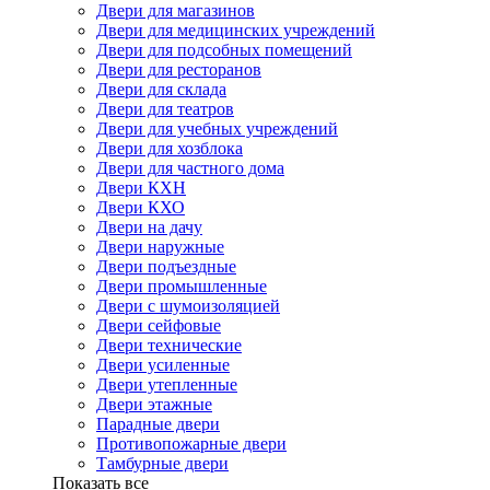
Двери для магазинов
Двери для медицинских учреждений
Двери для подсобных помещений
Двери для ресторанов
Двери для склада
Двери для театров
Двери для учебных учреждений
Двери для хозблока
Двери для частного дома
Двери КХН
Двери КХО
Двери на дачу
Двери наружные
Двери подъездные
Двери промышленные
Двери с шумоизоляцией
Двери сейфовые
Двери технические
Двери усиленные
Двери утепленные
Двери этажные
Парадные двери
Противопожарные двери
Тамбурные двери
Показать все