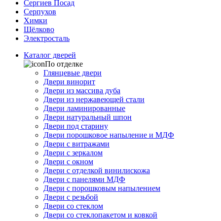
Сергиев Посад
Серпухов
Химки
Щёлково
Электросталь
Каталог дверей
По отделке
Глянцевые двери
Двери винорит
Двери из массива дуба
Двери из нержавеющей стали
Двери ламинированные
Двери натуральный шпон
Двери под старину
Двери порошковое напыление и МДФ
Двери с витражами
Двери с зеркалом
Двери с окном
Двери с отделкой винилискожа
Двери с панелями МДФ
Двери с порошковым напылением
Двери с резьбой
Двери со стеклом
Двери со стеклопакетом и ковкой