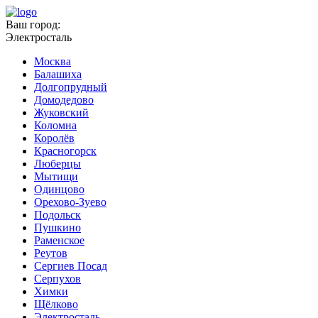
Ваш город:
Электросталь
Москва
Балашиха
Долгопрудный
Домодедово
Жуковский
Коломна
Королёв
Красногорск
Люберцы
Мытищи
Одинцово
Орехово-Зуево
Подольск
Пушкино
Раменское
Реутов
Сергиев Посад
Серпухов
Химки
Щёлково
Электросталь