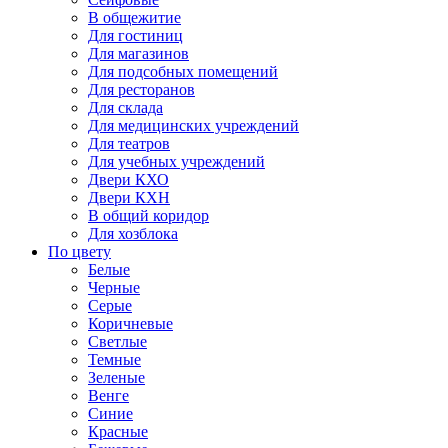
В общежитие
Для гостиниц
Для магазинов
Для подсобных помещений
Для ресторанов
Для склада
Для медицинских учреждений
Для театров
Для учебных учреждений
Двери КХО
Двери КХН
В общий коридор
Для хозблока
По цвету
Белые
Черные
Серые
Коричневые
Светлые
Темные
Зеленые
Венге
Синие
Красные