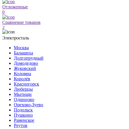
Отложенные
0
Сравнение товаров
2
Электросталь
Москва
Балашиха
Долгопрудный
Домодедово
Жуковский
Коломна
Королёв
Красногорск
Люберцы
Мытищи
Одинцово
Орехово-Зуево
Подольск
Пушкино
Раменское
Реутов