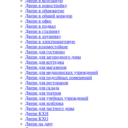
Двери в котельную
Двери в новостройку
Двери в общежитие
Двери в общий коридор
Двери в офис
Двери в подвал
Двери в сталинку
Двери в хрущевку
Двери в электрощитовую
Двери взломостойкие
Двери для гостиниц
Двери для загородного дома
Двери для коттеджа
Двери для магазинов
Двери для медицинских учреждений
Двери для подсобных помещений
Двери для ресторанов
Двери для склада
Двери для театров
Двери для учебных учреждений
Двери для хозблока
Двери для частного дома
Двери КХН
Двери КХО
Двери на дачу