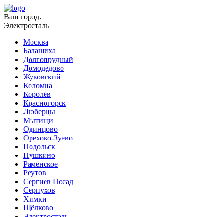
Ваш город:
Электросталь
Москва
Балашиха
Долгопрудный
Домодедово
Жуковский
Коломна
Королёв
Красногорск
Люберцы
Мытищи
Одинцово
Орехово-Зуево
Подольск
Пушкино
Раменское
Реутов
Сергиев Посад
Серпухов
Химки
Щёлково
Электросталь