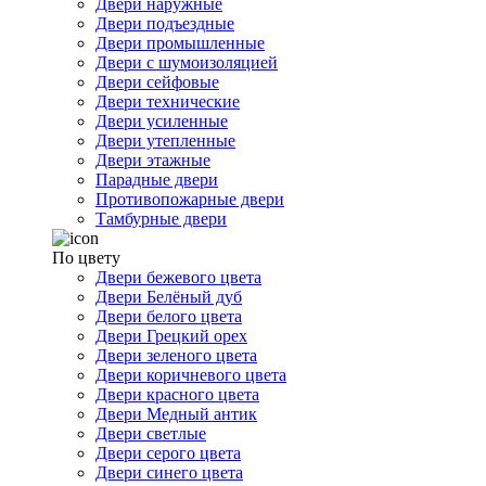
Двери наружные
Двери подъездные
Двери промышленные
Двери с шумоизоляцией
Двери сейфовые
Двери технические
Двери усиленные
Двери утепленные
Двери этажные
Парадные двери
Противопожарные двери
Тамбурные двери
По цвету
Двери бежевого цвета
Двери Белёный дуб
Двери белого цвета
Двери Грецкий орех
Двери зеленого цвета
Двери коричневого цвета
Двери красного цвета
Двери Медный антик
Двери светлые
Двери серого цвета
Двери синего цвета