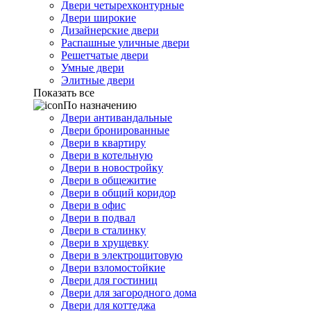
Двери четырехконтурные
Двери широкие
Дизайнерские двери
Распашные уличные двери
Решетчатые двери
Умные двери
Элитные двери
Показать все
По назначению
Двери антивандальные
Двери бронированные
Двери в квартиру
Двери в котельную
Двери в новостройку
Двери в общежитие
Двери в общий коридор
Двери в офис
Двери в подвал
Двери в сталинку
Двери в хрущевку
Двери в электрощитовую
Двери взломостойкие
Двери для гостиниц
Двери для загородного дома
Двери для коттеджа