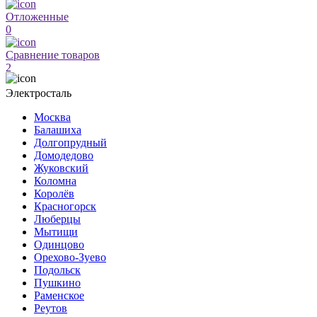
Отложенные
0
Сравнение товаров
2
Электросталь
Москва
Балашиха
Долгопрудный
Домодедово
Жуковский
Коломна
Королёв
Красногорск
Люберцы
Мытищи
Одинцово
Орехово-Зуево
Подольск
Пушкино
Раменское
Реутов