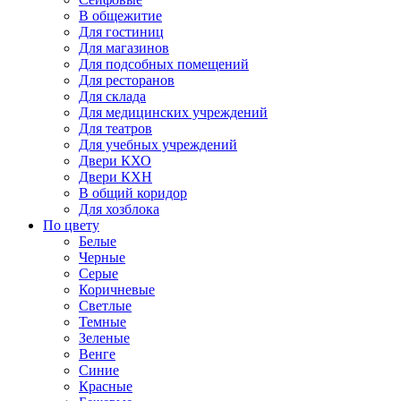
В общежитие
Для гостиниц
Для магазинов
Для подсобных помещений
Для ресторанов
Для склада
Для медицинских учреждений
Для театров
Для учебных учреждений
Двери КХО
Двери КХН
В общий коридор
Для хозблока
По цвету
Белые
Черные
Серые
Коричневые
Светлые
Темные
Зеленые
Венге
Синие
Красные