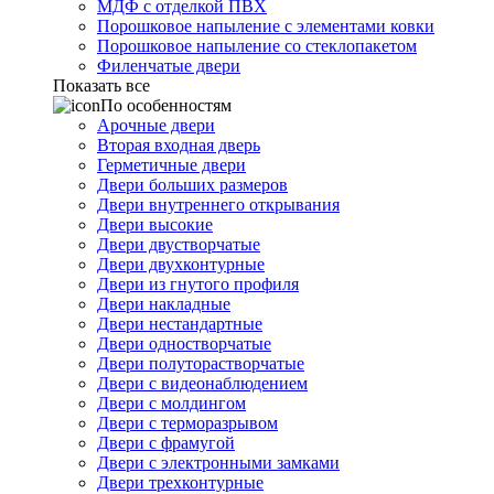
МДФ с отделкой ПВХ
Порошковое напыление с элементами ковки
Порошковое напыление со стеклопакетом
Филенчатые двери
Показать все
По особенностям
Арочные двери
Вторая входная дверь
Герметичные двери
Двери больших размеров
Двери внутреннего открывания
Двери высокие
Двери двустворчатые
Двери двухконтурные
Двери из гнутого профиля
Двери накладные
Двери нестандартные
Двери одностворчатые
Двери полуторастворчатые
Двери с видеонаблюдением
Двери с молдингом
Двери с терморазрывом
Двери с фрамугой
Двери с электронными замками
Двери трехконтурные