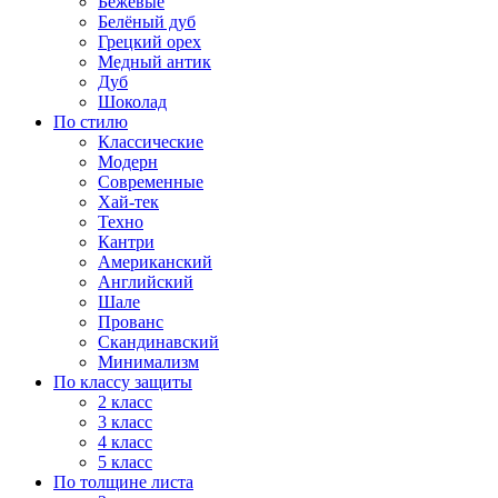
Бежевые
Белёный дуб
Грецкий орех
Медный антик
Дуб
Шоколад
По стилю
Классические
Модерн
Современные
Хай-тек
Техно
Кантри
Американский
Английский
Шале
Прованс
Скандинавский
Минимализм
По классу защиты
2 класс
3 класс
4 класс
5 класс
По толщине листа