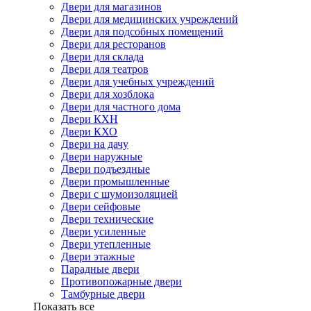
Двери для магазинов
Двери для медицинских учреждений
Двери для подсобных помещений
Двери для ресторанов
Двери для склада
Двери для театров
Двери для учебных учреждений
Двери для хозблока
Двери для частного дома
Двери КХН
Двери КХО
Двери на дачу
Двери наружные
Двери подъездные
Двери промышленные
Двери с шумоизоляцией
Двери сейфовые
Двери технические
Двери усиленные
Двери утепленные
Двери этажные
Парадные двери
Противопожарные двери
Тамбурные двери
Показать все