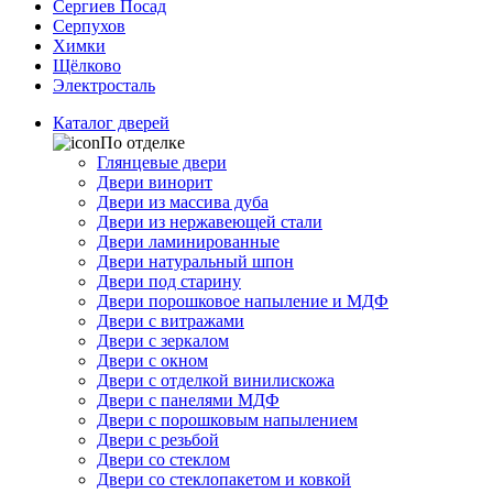
Сергиев Посад
Серпухов
Химки
Щёлково
Электросталь
Каталог дверей
По отделке
Глянцевые двери
Двери винорит
Двери из массива дуба
Двери из нержавеющей стали
Двери ламинированные
Двери натуральный шпон
Двери под старину
Двери порошковое напыление и МДФ
Двери с витражами
Двери с зеркалом
Двери с окном
Двери с отделкой винилискожа
Двери с панелями МДФ
Двери с порошковым напылением
Двери с резьбой
Двери со стеклом
Двери со стеклопакетом и ковкой