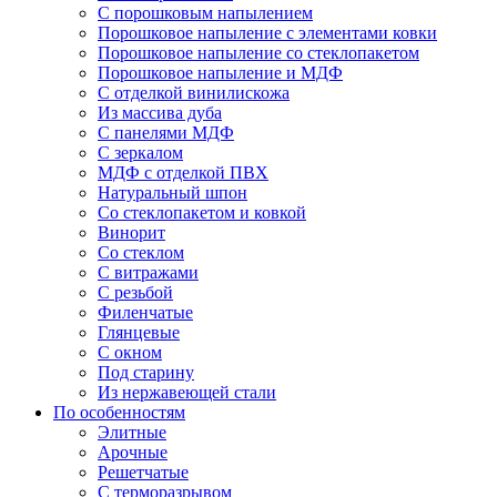
С порошковым напылением
Порошковое напыление с элементами ковки
Порошковое напыление со стеклопакетом
Порошковое напыление и МДФ
С отделкой винилискожа
Из массива дуба
С панелями МДФ
С зеркалом
МДФ с отделкой ПВХ
Натуральный шпон
Со стеклопакетом и ковкой
Винорит
Со стеклом
С витражами
С резьбой
Филенчатые
Глянцевые
С окном
Под старину
Из нержавеющей стали
По особенностям
Элитные
Арочные
Решетчатые
С терморазрывом