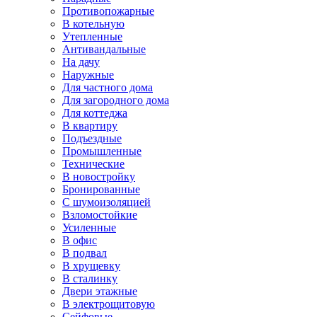
Противопожарные
В котельную
Утепленные
Антивандальные
На дачу
Наружные
Для частного дома
Для загородного дома
Для коттеджа
В квартиру
Подъездные
Промышленные
Технические
В новостройку
Бронированные
С шумоизоляцией
Взломостойкие
Усиленные
В офис
В подвал
В хрущевку
В сталинку
Двери этажные
В электрощитовую
Сейфовые