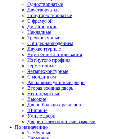
Одностворчатые
Двустворчатые
Полуторастворчатые
С фрамугой
Дизайнерские
Накладные
Трехконтурные
С видеонаблюдением
Двухконтурные
Внутреннего открывания
Из гнутого профиля
Герметичные
Четырехконтурные
С молдингом
Распашные уличные двери
Вторая входная дверь
Нестандартные
Высокие
Двери больших размеров
Широкие
Умные двери
Двери с электронными замками
По назначению
Тамбурные
Парадные