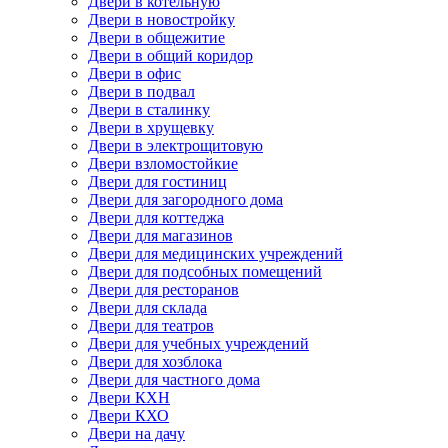
Двери в котельную
Двери в новостройку
Двери в общежитие
Двери в общий коридор
Двери в офис
Двери в подвал
Двери в сталинку
Двери в хрущевку
Двери в электрощитовую
Двери взломостойкие
Двери для гостиниц
Двери для загородного дома
Двери для коттеджа
Двери для магазинов
Двери для медицинских учреждений
Двери для подсобных помещений
Двери для ресторанов
Двери для склада
Двери для театров
Двери для учебных учреждений
Двери для хозблока
Двери для частного дома
Двери КХН
Двери КХО
Двери на дачу