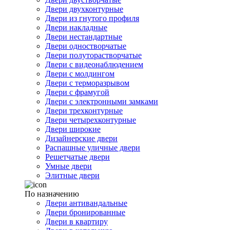
Двери двухконтурные
Двери из гнутого профиля
Двери накладные
Двери нестандартные
Двери одностворчатые
Двери полуторастворчатые
Двери с видеонаблюдением
Двери с молдингом
Двери с терморазрывом
Двери с фрамугой
Двери с электронными замками
Двери трехконтурные
Двери четырехконтурные
Двери широкие
Дизайнерские двери
Распашные уличные двери
Решетчатые двери
Умные двери
Элитные двери
По назначению
Двери антивандальные
Двери бронированные
Двери в квартиру