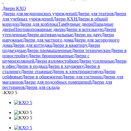
-
Двери КХО
Двери для медицинских учреждений
Двери для театров
Двери
для учебных учреждений
Двери КХН
Двери в общий
коридор
Двери для хозблока
Тамбурные двери
Парадные
двери
Противопожарные двери
Двери в котельную
Двери
утепленные
Двери антивандальные
Двери на дачу
Двери
наружные
Двери для частного дома
Двери для загородного
дома
Двери для коттеджа
Двери в квартиру
Двери
подъездные
Двери промышленные
Двери технические
Двери в
новостройку
Двери бронированные
Двери с
шумоизоляцией
Двери взломостойкие
Двери усиленные
Двери
в офис
Двери в подвал
Двери в хрущевку
Двери в
сталинку
Двери этажные
Двери в электрощитовую
Двери
сейфовые
Двери в общежитие
Двери для гостиниц
Двери для
магазинов
Двери для подсобных помещений
Двери для
ресторанов
Двери для склада
-
КХО 5