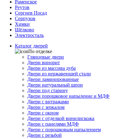
Раменское
Реутов
Сергиев Посад
Серпухов
Химки
Щёлково
Электросталь
Каталог дверей
По отделке
Глянцевые двери
Двери винорит
Двери из массива дуба
Двери из нержавеющей стали
Двери ламинированные
Двери натуральный шпон
Двери под старину
Двери порошковое напыление и МДФ
Двери с витражами
Двери с зеркалом
Двери с окном
Двери с отделкой винилискожа
Двери с панелями МДФ
Двери с порошковым напылением
Двери с резьбой