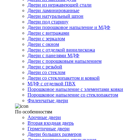
Двери из нержавеющей стали
Двери ламинированные
Двери натуральный шпон
Двери под старину
Двери порошковое напыление и МДФ
Двери с витражами
Двери с зеркалом
Двери с окном
Двери с отделкой винилискожа
Двери с панелями МДФ
Двери с порошковым напылением
Двери с резьбой
Двери со стеклом
Двери со стеклопакетом и ковкой
МДФ с отделкой ПВХ
Порошковое напыление с элементами ковки
Порошковое напыление со стеклопакетом
Филенчатые двери
По особенностям
Арочные двери
Вторая входная дверь
Герметичные двери
Двери больших размеров
Двери внутреннего открывания