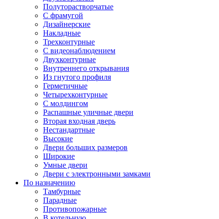
Полуторастворчатые
С фрамугой
Дизайнерские
Накладные
Трехконтурные
С видеонаблюдением
Двухконтурные
Внутреннего открывания
Из гнутого профиля
Герметичные
Четырехконтурные
С молдингом
Распашные уличные двери
Вторая входная дверь
Нестандартные
Высокие
Двери больших размеров
Широкие
Умные двери
Двери с электронными замками
По назначению
Тамбурные
Парадные
Противопожарные
В котельную