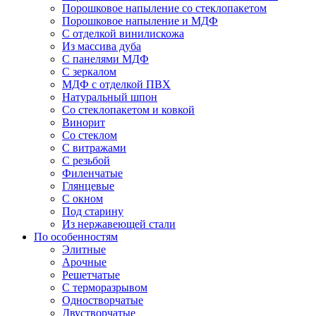
Порошковое напыление со стеклопакетом
Порошковое напыление и МДФ
С отделкой винилискожа
Из массива дуба
С панелями МДФ
С зеркалом
МДФ с отделкой ПВХ
Натуральный шпон
Со стеклопакетом и ковкой
Винорит
Со стеклом
С витражами
С резьбой
Филенчатые
Глянцевые
С окном
Под старину
Из нержавеющей стали
По особенностям
Элитные
Арочные
Решетчатые
С терморазрывом
Одностворчатые
Двустворчатые