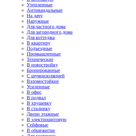
Утепленные
Антивандальные
На дачу
Наружные
Для частного дома
Для загородного дома
Для коттеджа
В квартиру
Подъездные
Промышленные
Технические
В новостройку
Бронированные
С шумоизоляцией
Взломостойкие
Усиленные
В офис
В подвал
В хрущевку
В сталинку
Двери этажные
В электрощитовую
Сейфовые
В общежитие
Для гостиниц