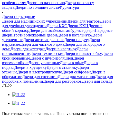
особенностям
Двери по назначению
Двери по классу
защиты
Двери по толщине листа
Фурнитура
-
Двери подъездные
Двери для медицинских учреждений
Двери для театров
Двери
для учебных учреждений
Двери КХО
Двери КХН
Двери в
общий коридор
Двери для хозблока
Тамбурные двери
Парадные
двери
Противопожарные двери
Двери в котельную
Двери
утепленные
Двери антивандальные
Двери на дачу
Двери
наружные
Двери для частного дома
Двери для загородного
дома
Двери для коттеджа
Двери в квартиру
Двери
промышленные
Двери технические
Двери в новостройку
Двери
бронированные
Двери с шумоизоляцией
Двери
взломостойкие
Двери усиленные
Двери в офис
Двери в
подвал
Двери в хрущевку
Двери в сталинку
Двери
этажные
Двери в электрощитовую
Двери сейфовые
Двери в
общежитие
Двери для гостиниц
Двери для магазинов
Двери для
подсобных помещений
Двери для ресторанов
Двери для склада
-
П-22
Подъездная дверь двупольная. Цена указана при размере по