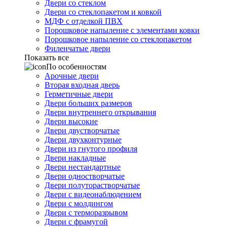
Двери со стеклом
Двери со стеклопакетом и ковкой
МДФ с отделкой ПВХ
Порошковое напыление с элементами ковки
Порошковое напыление со стеклопакетом
Филенчатые двери
Показать все
По особенностям
Арочные двери
Вторая входная дверь
Герметичные двери
Двери больших размеров
Двери внутреннего открывания
Двери высокие
Двери двустворчатые
Двери двухконтурные
Двери из гнутого профиля
Двери накладные
Двери нестандартные
Двери одностворчатые
Двери полуторастворчатые
Двери с видеонаблюдением
Двери с молдингом
Двери с терморазрывом
Двери с фрамугой