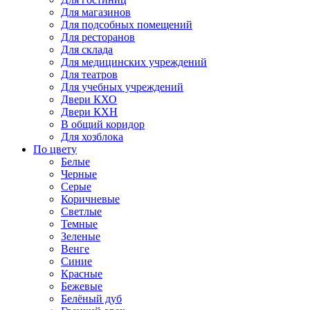
Для магазинов
Для подсобных помещений
Для ресторанов
Для склада
Для медицинских учреждений
Для театров
Для учебных учреждений
Двери КХО
Двери КХН
В общий коридор
Для хозблока
По цвету
Белые
Черные
Серые
Коричневые
Светлые
Темные
Зеленые
Венге
Синие
Красные
Бежевые
Белёный дуб