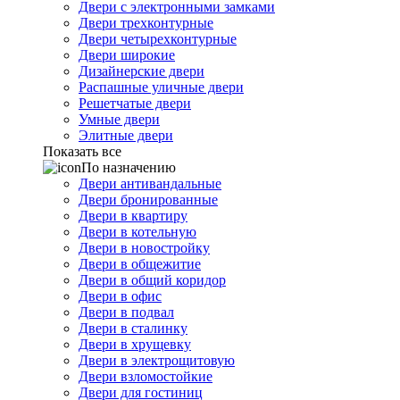
Двери с электронными замками
Двери трехконтурные
Двери четырехконтурные
Двери широкие
Дизайнерские двери
Распашные уличные двери
Решетчатые двери
Умные двери
Элитные двери
Показать все
По назначению
Двери антивандальные
Двери бронированные
Двери в квартиру
Двери в котельную
Двери в новостройку
Двери в общежитие
Двери в общий коридор
Двери в офис
Двери в подвал
Двери в сталинку
Двери в хрущевку
Двери в электрощитовую
Двери взломостойкие
Двери для гостиниц