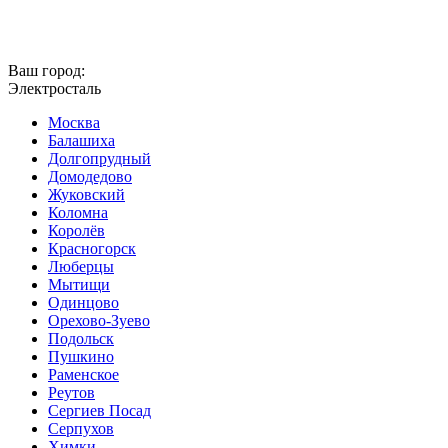
Ваш город:
Электросталь
Москва
Балашиха
Долгопрудный
Домодедово
Жуковский
Коломна
Королёв
Красногорск
Люберцы
Мытищи
Одинцово
Орехово-Зуево
Подольск
Пушкино
Раменское
Реутов
Сергиев Посад
Серпухов
Химки