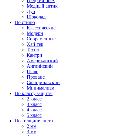
Грецкий орех
Медный антик
Дуб
Шоколад
По стилю
Классические
Модерн
Современные
Хай-тек
Техно
Кантри
Американский
Английский
Шале
Прованс
Скандинавский
Минимализм
По классу защиты
2 класс
3 класс
4 класс
5 класс
По толщине листа
2 мм
3 мм