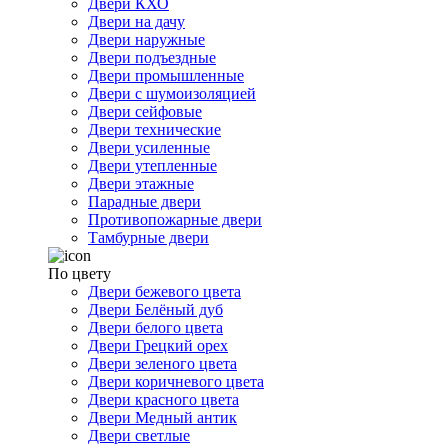
Двери КХО
Двери на дачу
Двери наружные
Двери подъездные
Двери промышленные
Двери с шумоизоляцией
Двери сейфовые
Двери технические
Двери усиленные
Двери утепленные
Двери этажные
Парадные двери
Противопожарные двери
Тамбурные двери
По цвету
Двери бежевого цвета
Двери Белёный дуб
Двери белого цвета
Двери Грецкий орех
Двери зеленого цвета
Двери коричневого цвета
Двери красного цвета
Двери Медный антик
Двери светлые