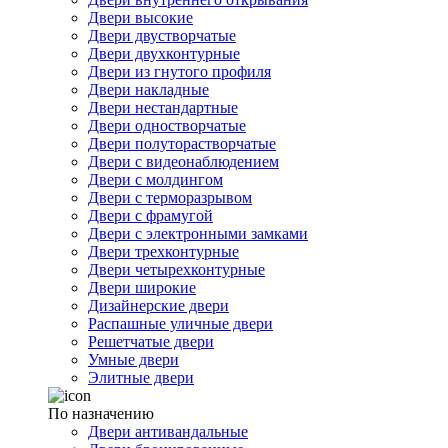
Двери высокие
Двери двустворчатые
Двери двухконтурные
Двери из гнутого профиля
Двери накладные
Двери нестандартные
Двери одностворчатые
Двери полуторастворчатые
Двери с видеонаблюдением
Двери с молдингом
Двери с терморазрывом
Двери с фрамугой
Двери с электронными замками
Двери трехконтурные
Двери четырехконтурные
Двери широкие
Дизайнерские двери
Распашные уличные двери
Решетчатые двери
Умные двери
Элитные двери
По назначению
Двери антивандальные