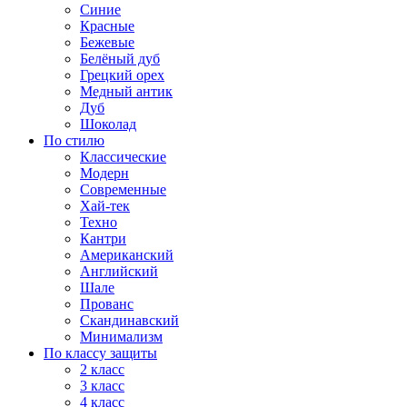
Синие
Красные
Бежевые
Белёный дуб
Грецкий орех
Медный антик
Дуб
Шоколад
По стилю
Классические
Модерн
Современные
Хай-тек
Техно
Кантри
Американский
Английский
Шале
Прованс
Скандинавский
Минимализм
По классу защиты
2 класс
3 класс
4 класс