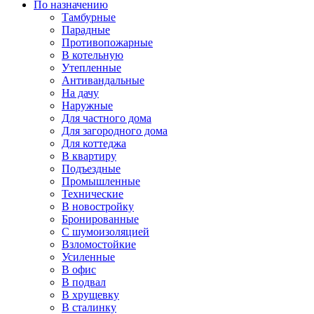
По назначению
Тамбурные
Парадные
Противопожарные
В котельную
Утепленные
Антивандальные
На дачу
Наружные
Для частного дома
Для загородного дома
Для коттеджа
В квартиру
Подъездные
Промышленные
Технические
В новостройку
Бронированные
С шумоизоляцией
Взломостойкие
Усиленные
В офис
В подвал
В хрущевку
В сталинку