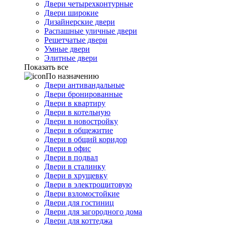
Двери четырехконтурные
Двери широкие
Дизайнерские двери
Распашные уличные двери
Решетчатые двери
Умные двери
Элитные двери
Показать все
По назначению
Двери антивандальные
Двери бронированные
Двери в квартиру
Двери в котельную
Двери в новостройку
Двери в общежитие
Двери в общий коридор
Двери в офис
Двери в подвал
Двери в сталинку
Двери в хрущевку
Двери в электрощитовую
Двери взломостойкие
Двери для гостиниц
Двери для загородного дома
Двери для коттеджа