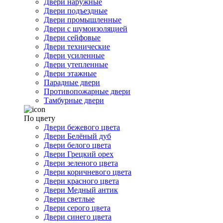
Двери наружные
Двери подъездные
Двери промышленные
Двери с шумоизоляцией
Двери сейфовые
Двери технические
Двери усиленные
Двери утепленные
Двери этажные
Парадные двери
Противопожарные двери
Тамбурные двери
По цвету
Двери бежевого цвета
Двери Белёный дуб
Двери белого цвета
Двери Грецкий орех
Двери зеленого цвета
Двери коричневого цвета
Двери красного цвета
Двери Медный антик
Двери светлые
Двери серого цвета
Двери синего цвета