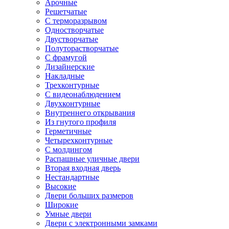
Арочные
Решетчатые
С терморазрывом
Одностворчатые
Двустворчатые
Полуторастворчатые
С фрамугой
Дизайнерские
Накладные
Трехконтурные
С видеонаблюдением
Двухконтурные
Внутреннего открывания
Из гнутого профиля
Герметичные
Четырехконтурные
С молдингом
Распашные уличные двери
Вторая входная дверь
Нестандартные
Высокие
Двери больших размеров
Широкие
Умные двери
Двери с электронными замками