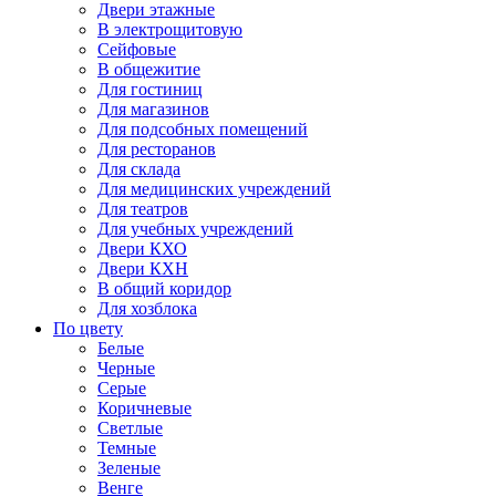
Двери этажные
В электрощитовую
Сейфовые
В общежитие
Для гостиниц
Для магазинов
Для подсобных помещений
Для ресторанов
Для склада
Для медицинских учреждений
Для театров
Для учебных учреждений
Двери КХО
Двери КХН
В общий коридор
Для хозблока
По цвету
Белые
Черные
Серые
Коричневые
Светлые
Темные
Зеленые
Венге