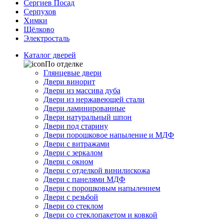
Сергиев Посад
Серпухов
Химки
Щёлково
Электросталь
Каталог дверей
По отделке
Глянцевые двери
Двери винорит
Двери из массива дуба
Двери из нержавеющей стали
Двери ламинированные
Двери натуральный шпон
Двери под старину
Двери порошковое напыление и МДФ
Двери с витражами
Двери с зеркалом
Двери с окном
Двери с отделкой винилискожа
Двери с панелями МДФ
Двери с порошковым напылением
Двери с резьбой
Двери со стеклом
Двери со стеклопакетом и ковкой