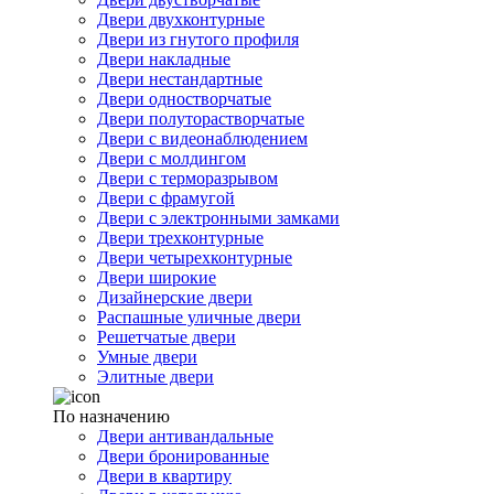
Двери двухконтурные
Двери из гнутого профиля
Двери накладные
Двери нестандартные
Двери одностворчатые
Двери полуторастворчатые
Двери с видеонаблюдением
Двери с молдингом
Двери с терморазрывом
Двери с фрамугой
Двери с электронными замками
Двери трехконтурные
Двери четырехконтурные
Двери широкие
Дизайнерские двери
Распашные уличные двери
Решетчатые двери
Умные двери
Элитные двери
По назначению
Двери антивандальные
Двери бронированные
Двери в квартиру