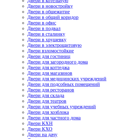
Двери в котельную
Двери в новостройку
Двери в общежитие
Двери в общий коридор
Двери в офис
Двери в подвал
Двери в сталинку
Двери в хрущевку
Двери в электрощитовую
Двери взломостойкие
Двери для гостиниц
Двери для загородного дома
Двери для коттеджа
Двери для магазинов
Двери для медицинских учреждений
Двери для подсобных помещений
Двери для ресторанов
Двери для склада
Двери для театров
Двери для учебных учреждений
Двери для хозблока
Двери для частного дома
Двери КХН
Двери КХО
Двери на дачу