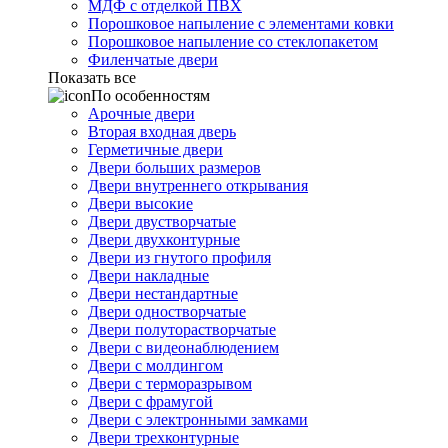
МДФ с отделкой ПВХ
Порошковое напыление с элементами ковки
Порошковое напыление со стеклопакетом
Филенчатые двери
Показать все
По особенностям
Арочные двери
Вторая входная дверь
Герметичные двери
Двери больших размеров
Двери внутреннего открывания
Двери высокие
Двери двустворчатые
Двери двухконтурные
Двери из гнутого профиля
Двери накладные
Двери нестандартные
Двери одностворчатые
Двери полуторастворчатые
Двери с видеонаблюдением
Двери с молдингом
Двери с терморазрывом
Двери с фрамугой
Двери с электронными замками
Двери трехконтурные