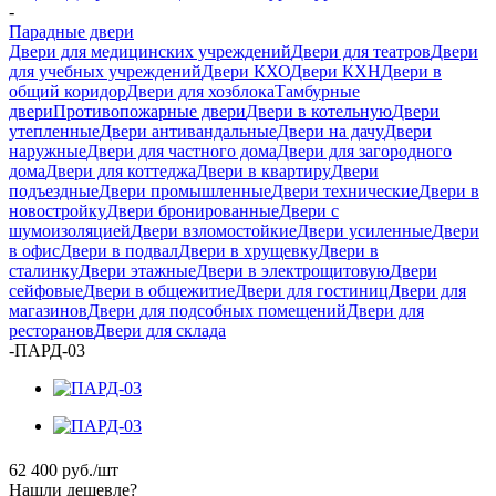
-
Парадные двери
Двери для медицинских учреждений
Двери для театров
Двери
для учебных учреждений
Двери КХО
Двери КХН
Двери в
общий коридор
Двери для хозблока
Тамбурные
двери
Противопожарные двери
Двери в котельную
Двери
утепленные
Двери антивандальные
Двери на дачу
Двери
наружные
Двери для частного дома
Двери для загородного
дома
Двери для коттеджа
Двери в квартиру
Двери
подъездные
Двери промышленные
Двери технические
Двери в
новостройку
Двери бронированные
Двери с
шумоизоляцией
Двери взломостойкие
Двери усиленные
Двери
в офис
Двери в подвал
Двери в хрущевку
Двери в
сталинку
Двери этажные
Двери в электрощитовую
Двери
сейфовые
Двери в общежитие
Двери для гостиниц
Двери для
магазинов
Двери для подсобных помещений
Двери для
ресторанов
Двери для склада
-
ПАРД-03
62 400
руб.
/шт
Нашли дешевле?