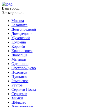
Ваш город:
Электросталь
Москва
Балашиха
Долгопрудный
Домодедово
Жуковский
Коломна
Королёв
Красногорск
Люберцы
Мытищи
Одинцово
Орехово-Зуево
Подольск
Пушкино
Раменское
Реутов
Сергиев Посад
Серпухов
Химки
Щёлково
Электросталь