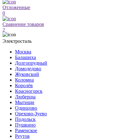
Отложенные
0
Сравнение товаров
2
Электросталь
Москва
Балашиха
Долгопрудный
Домодедово
Жуковский
Коломна
Королёв
Красногорск
Люберцы
Мытищи
Одинцово
Орехово-Зуево
Подольск
Пушкино
Раменское
Реутов