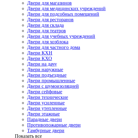
Двери для магазинов
Двери для медицинских учреждений
Двери для подсобных помещений
Двери для ресторанов
Двери для склада
Двери для театров
Двери для учебных учреждений
Двери для хозблока
Двери для частного дома
Двери КХН
Двери КХО
Двери на дачу
Двери наружные
Двери подъездные
Двери промышленные
Двери с шумоизоляцией
Двери сейфовые
Двери технические
Двери усиленные
Двери утепленные
Двери этажные
Парадные двери
Противопожарные двери
Тамбурные двери
Показать все