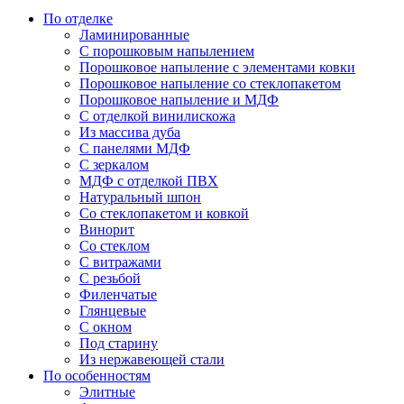
По отделке
Ламинированные
С порошковым напылением
Порошковое напыление с элементами ковки
Порошковое напыление со стеклопакетом
Порошковое напыление и МДФ
С отделкой винилискожа
Из массива дуба
С панелями МДФ
С зеркалом
МДФ с отделкой ПВХ
Натуральный шпон
Со стеклопакетом и ковкой
Винорит
Со стеклом
С витражами
С резьбой
Филенчатые
Глянцевые
С окном
Под старину
Из нержавеющей стали
По особенностям
Элитные