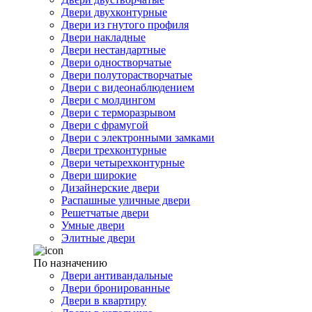
Двери двухконтурные
Двери из гнутого профиля
Двери накладные
Двери нестандартные
Двери одностворчатые
Двери полуторастворчатые
Двери с видеонаблюдением
Двери с молдингом
Двери с терморазрывом
Двери с фрамугой
Двери с электронными замками
Двери трехконтурные
Двери четырехконтурные
Двери широкие
Дизайнерские двери
Распашные уличные двери
Решетчатые двери
Умные двери
Элитные двери
По назначению
Двери антивандальные
Двери бронированные
Двери в квартиру