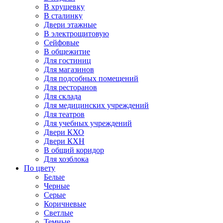
В хрущевку
В сталинку
Двери этажные
В электрощитовую
Сейфовые
В общежитие
Для гостиниц
Для магазинов
Для подсобных помещений
Для ресторанов
Для склада
Для медицинских учреждений
Для театров
Для учебных учреждений
Двери КХО
Двери КХН
В общий коридор
Для хозблока
По цвету
Белые
Черные
Серые
Коричневые
Светлые
Темные