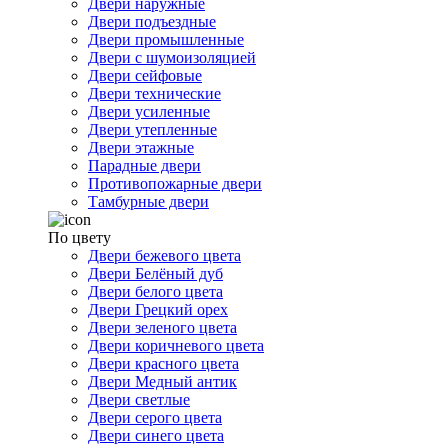
Двери наружные
Двери подъездные
Двери промышленные
Двери с шумоизоляцией
Двери сейфовые
Двери технические
Двери усиленные
Двери утепленные
Двери этажные
Парадные двери
Противопожарные двери
Тамбурные двери
По цвету
Двери бежевого цвета
Двери Белёный дуб
Двери белого цвета
Двери Грецкий орех
Двери зеленого цвета
Двери коричневого цвета
Двери красного цвета
Двери Медный антик
Двери светлые
Двери серого цвета
Двери синего цвета