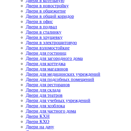
Двери в котельную
Двери в новостройку
Двери в общежитие
Двери в общий коридор
Двери в офис
Двери в подвал
Двери в сталинку
Двери в хрущевку
Двери в электрощитовую
Двери взломостойкие
Двери для гостиниц
Двери для загородного дома
Двери для коттеджа
Двери для магазинов
Двери для медицинских учреждений
Двери для подсобных помещений
Двери для ресторанов
Двери для склада
Двери для театров
Двери для учебных учреждений
Двери для хозблока
Двери для частного дома
Двери КХН
Двери КХО
Двери на дачу