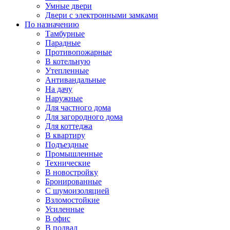
Умные двери
Двери с электронными замками
По назначению
Тамбурные
Парадные
Противопожарные
В котельную
Утепленные
Антивандальные
На дачу
Наружные
Для частного дома
Для загородного дома
Для коттеджа
В квартиру
Подъездные
Промышленные
Технические
В новостройку
Бронированные
С шумоизоляцией
Взломостойкие
Усиленные
В офис
В подвал