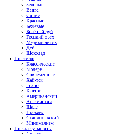
Зеленые
Венге
Синие
Красные
Бежевые
Белёный дуб
Грецкий орех
Медный антик
Дуб
Шоколад
По стилю
Классические
Модерн
Современные
Хай-тек
Техно
Кантри
Американский
Английский
Шале
Прованс
Скандинавский
Минимализм
По классу защиты
2 класс