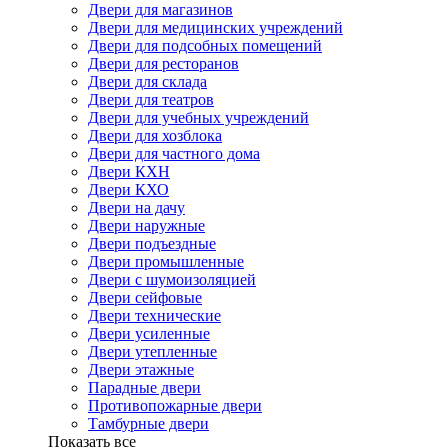
Двери для магазинов
Двери для медицинских учреждений
Двери для подсобных помещений
Двери для ресторанов
Двери для склада
Двери для театров
Двери для учебных учреждений
Двери для хозблока
Двери для частного дома
Двери КХН
Двери КХО
Двери на дачу
Двери наружные
Двери подъездные
Двери промышленные
Двери с шумоизоляцией
Двери сейфовые
Двери технические
Двери усиленные
Двери утепленные
Двери этажные
Парадные двери
Противопожарные двери
Тамбурные двери
Показать все