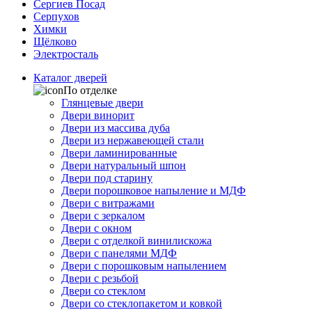
Сергиев Посад
Серпухов
Химки
Щёлково
Электросталь
Каталог дверей
По отделке
Глянцевые двери
Двери винорит
Двери из массива дуба
Двери из нержавеющей стали
Двери ламинированные
Двери натуральный шпон
Двери под старину
Двери порошковое напыление и МДФ
Двери с витражами
Двери с зеркалом
Двери с окном
Двери с отделкой винилискожа
Двери с панелями МДФ
Двери с порошковым напылением
Двери с резьбой
Двери со стеклом
Двери со стеклопакетом и ковкой