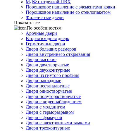
МДФ с отделкой ПВХ
Порошковое напыление с элементами ковки
Порошковое напыление со стеклопакетом
Филенчатые двери
Показать все
По особенностям
Арочные двери
Вторая входная дверь
Герметичные двери
Двери больших размеров
Двери внутреннего открывания
Двери высокие
Двери двустворчатые
Двери двухконтурные
Двери из гнутого профиля
Двери накладные
Двери нестандартные
Двери одностворчатые
Двери полуторастворчатые
Двери с видеонаблюдением
Двери с молдингом
Двери с терморазрывом
Двери с фрамугой
Двери с электронными замками
Двери трехконтурные