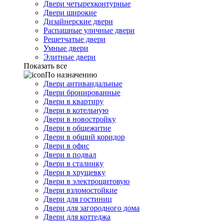
Двери четырехконтурные
Двери широкие
Дизайнерские двери
Распашные уличные двери
Решетчатые двери
Умные двери
Элитные двери
Показать все
По назначению
Двери антивандальные
Двери бронированные
Двери в квартиру
Двери в котельную
Двери в новостройку
Двери в общежитие
Двери в общий коридор
Двери в офис
Двери в подвал
Двери в сталинку
Двери в хрущевку
Двери в электрощитовую
Двери взломостойкие
Двери для гостиниц
Двери для загородного дома
Двери для коттеджа