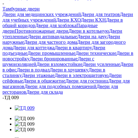
-
Тамбурные двери
Двери для медицинских учреждений
Двери для театров
Двери
для учебных учреждений
Двери КХО
Двери КХН
Двери в
общий коридор
Двери для хозблока
Парадные
двери
Противопожарные двери
Двери в котельную
Двери
утепленные
Двери антивандальные
Двери на дачу
Двери
наружные
Двери для частного дома
Двери для загородного
дома
Двери для коттеджа
Двери в квартиру
Двери
подъездные
Двери промышленные
Двери технические
Двери в
новостройку
Двери бронированные
Двери с
шумоизоляцией
Двери взломостойкие
Двери усиленные
Двери
в офис
Двери в подвал
Двери в хрущевку
Двери в
сталинку
Двери этажные
Двери в электрощитовую
Двери
сейфовые
Двери в общежитие
Двери для гостиниц
Двери для
магазинов
Двери для подсобных помещений
Двери для
ресторанов
Двери для склада
-
ТД 009