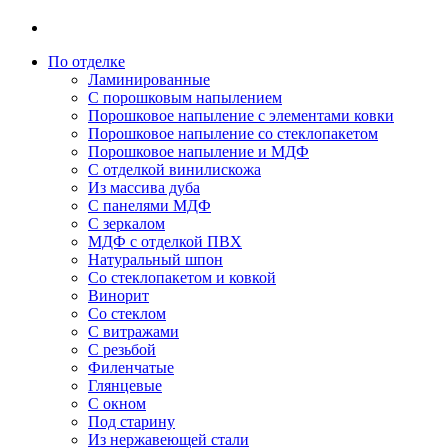
По отделке
Ламинированные
С порошковым напылением
Порошковое напыление с элементами ковки
Порошковое напыление со стеклопакетом
Порошковое напыление и МДФ
С отделкой винилискожа
Из массива дуба
С панелями МДФ
С зеркалом
МДФ с отделкой ПВХ
Натуральный шпон
Со стеклопакетом и ковкой
Винорит
Со стеклом
С витражами
С резьбой
Филенчатые
Глянцевые
С окном
Под старину
Из нержавеющей стали