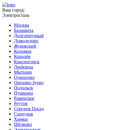
Ваш город:
Электросталь
Москва
Балашиха
Долгопрудный
Домодедово
Жуковский
Коломна
Королёв
Красногорск
Люберцы
Мытищи
Одинцово
Орехово-Зуево
Подольск
Пушкино
Раменское
Реутов
Сергиев Посад
Серпухов
Химки
Щёлково
Электросталь