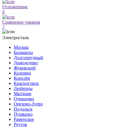
Отложенные
0
Сравнение товаров
2
Электросталь
Москва
Балашиха
Долгопрудный
Домодедово
Жуковский
Коломна
Королёв
Красногорск
Люберцы
Мытищи
Одинцово
Орехово-Зуево
Подольск
Пушкино
Раменское
Реутов