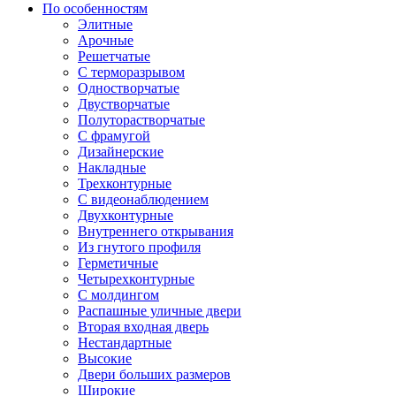
По особенностям
Элитные
Арочные
Решетчатые
С терморазрывом
Одностворчатые
Двустворчатые
Полуторастворчатые
С фрамугой
Дизайнерские
Накладные
Трехконтурные
С видеонаблюдением
Двухконтурные
Внутреннего открывания
Из гнутого профиля
Герметичные
Четырехконтурные
С молдингом
Распашные уличные двери
Вторая входная дверь
Нестандартные
Высокие
Двери больших размеров
Широкие