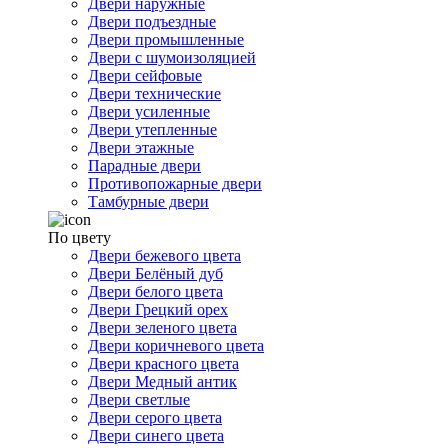
Двери наружные
Двери подъездные
Двери промышленные
Двери с шумоизоляцией
Двери сейфовые
Двери технические
Двери усиленные
Двери утепленные
Двери этажные
Парадные двери
Противопожарные двери
Тамбурные двери
По цвету
Двери бежевого цвета
Двери Белёный дуб
Двери белого цвета
Двери Грецкий орех
Двери зеленого цвета
Двери коричневого цвета
Двери красного цвета
Двери Медный антик
Двери светлые
Двери серого цвета
Двери синего цвета