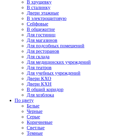
В хрущевку
В сталинку
Двери этажные
В электрощитовую
Сейфовые
В общежитие
Для гостиниц
Для магазинов
Для подсобных помещений
Для ресторанов
Для склада
Для медицинских учреждений
Для театров
Для учебных учреждений
Двери КХО
Двери КХН
В общий коридор
Для хозблока
По цвету
Белые
Черные
Серые
Коричневые
Светлые
Темные