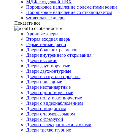
МДФ с отделкой ПВХ
Порошковое напыление с элементами ковки
Порошковое напыление со стеклопакетом
Филенчатые двери
Показать все
По особенностям
Арочные двери
Вторая входная дверь
Герметичные двери
Двери больших размеров
Двери внутреннего открывания
Двери высокие
Двери двустворчатые
Двери двухконтурные
Двери из гнутого профиля
Двери накладные
Двери нестандартные
Двери одностворчатые
Двери полуторастворчатые
Двери с видеонаблюдением
Двери с молдингом
Двери с терморазрывом
Двери с фрамугой
Двери с электронными замками
Двери трехконтурные