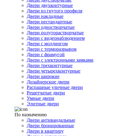
Двери двухконтурные
Двери из гнутого профиля
Двери накладные
Двери нестандартные
Двери одностворчатые
Двери полуторастворчатые
Двери с видеонаблюдением
Двери с молдингом
Двери с терморазрывом
Двери с фрамугой
Двери с электронными замками
Двери трехконтурные
Двери четырехконтурные
Двери широкие
Дизайнерские двери
Распашные уличные двери
Решетчатые двери
Умные двери
Элитные двери
По назначению
Двери антивандальные
Двери бронированные
Двери в квартиру