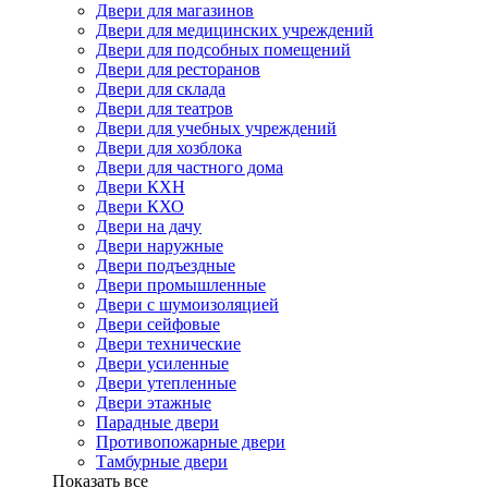
Двери для магазинов
Двери для медицинских учреждений
Двери для подсобных помещений
Двери для ресторанов
Двери для склада
Двери для театров
Двери для учебных учреждений
Двери для хозблока
Двери для частного дома
Двери КХН
Двери КХО
Двери на дачу
Двери наружные
Двери подъездные
Двери промышленные
Двери с шумоизоляцией
Двери сейфовые
Двери технические
Двери усиленные
Двери утепленные
Двери этажные
Парадные двери
Противопожарные двери
Тамбурные двери
Показать все