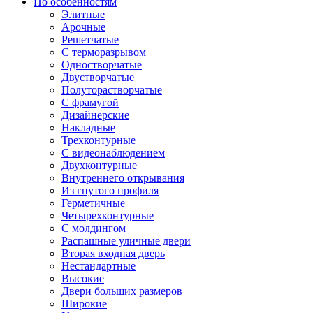
По особенностям
Элитные
Арочные
Решетчатые
С терморазрывом
Одностворчатые
Двустворчатые
Полуторастворчатые
С фрамугой
Дизайнерские
Накладные
Трехконтурные
С видеонаблюдением
Двухконтурные
Внутреннего открывания
Из гнутого профиля
Герметичные
Четырехконтурные
С молдингом
Распашные уличные двери
Вторая входная дверь
Нестандартные
Высокие
Двери больших размеров
Широкие