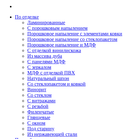
По отделке
Ламинированные
С порошковым напылением
Порошковое напыление с элементами ковки
Порошковое напыление со стеклопакетом
Порошковое напыление и МДФ
С отделкой винилискожа
Из массива дуба
С панелями МДФ
С зеркалом
МДФ с отделкой ПВХ
Натуральный шпон
Со стеклопакетом и ковкой
Винорит
Со стеклом
С витражами
С резьбой
Филенчатые
Глянцевые
С окном
Под старину
Из нержавеющей стали