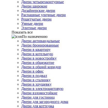
Двери четырехконтурные
Двери широкие
Дизайнерские двери
Распашные уличные двери
Решетчатые двери
Умные двери
Элитные двери
Показать все
По назначению
Двери антивандальные
Двери бронированные
Двери в квартиру
Двери в котельную
Двери в новостройку
Двери в общежитие
Двери в общий коридор
Двери в офис
Двери в подвал
Двери в сталинку
Двери в хрущевку
Двери в электрощитовую
Двери взломостойкие
Двери для гостиниц
Двери для загородного дома
Двери для коттеджа