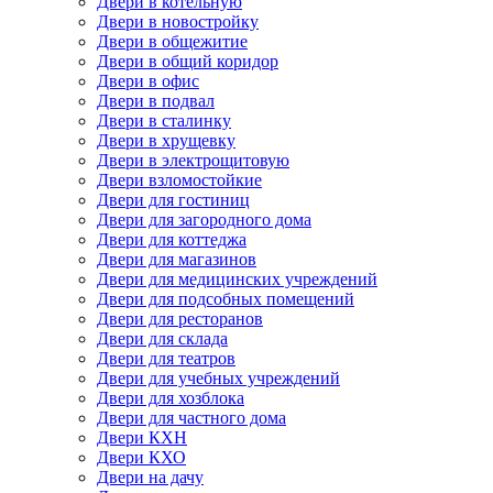
Двери в котельную
Двери в новостройку
Двери в общежитие
Двери в общий коридор
Двери в офис
Двери в подвал
Двери в сталинку
Двери в хрущевку
Двери в электрощитовую
Двери взломостойкие
Двери для гостиниц
Двери для загородного дома
Двери для коттеджа
Двери для магазинов
Двери для медицинских учреждений
Двери для подсобных помещений
Двери для ресторанов
Двери для склада
Двери для театров
Двери для учебных учреждений
Двери для хозблока
Двери для частного дома
Двери КХН
Двери КХО
Двери на дачу