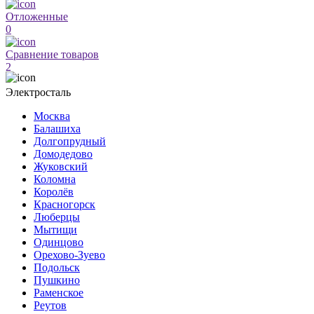
Отложенные
0
Сравнение товаров
2
Электросталь
Москва
Балашиха
Долгопрудный
Домодедово
Жуковский
Коломна
Королёв
Красногорск
Люберцы
Мытищи
Одинцово
Орехово-Зуево
Подольск
Пушкино
Раменское
Реутов