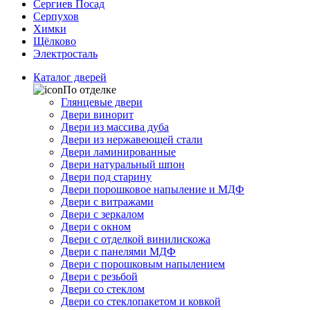
Сергиев Посад
Серпухов
Химки
Щёлково
Электросталь
Каталог дверей
По отделке
Глянцевые двери
Двери винорит
Двери из массива дуба
Двери из нержавеющей стали
Двери ламинированные
Двери натуральный шпон
Двери под старину
Двери порошковое напыление и МДФ
Двери с витражами
Двери с зеркалом
Двери с окном
Двери с отделкой винилискожа
Двери с панелями МДФ
Двери с порошковым напылением
Двери с резьбой
Двери со стеклом
Двери со стеклопакетом и ковкой