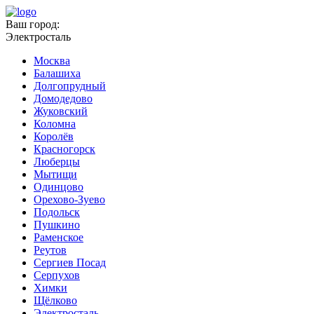
Ваш город:
Электросталь
Москва
Балашиха
Долгопрудный
Домодедово
Жуковский
Коломна
Королёв
Красногорск
Люберцы
Мытищи
Одинцово
Орехово-Зуево
Подольск
Пушкино
Раменское
Реутов
Сергиев Посад
Серпухов
Химки
Щёлково
Электросталь