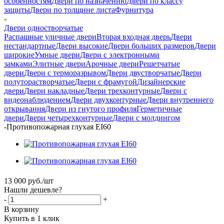
особенностям
Двери по назначению
Двери по классу
защиты
Двери по толщине листа
Фурнитура
-
Двери одностворчатые
Распашные уличные двери
Вторая входная дверь
Двери
нестандартные
Двери высокие
Двери больших размеров
Двери
широкие
Умные двери
Двери с электронными
замками
Элитные двери
Арочные двери
Решетчатые
двери
Двери с терморазрывом
Двери двустворчатые
Двери
полуторастворчатые
Двери с фрамугой
Дизайнерские
двери
Двери накладные
Двери трехконтурные
Двери с
видеонаблюдением
Двери двухконтурные
Двери внутреннего
открывания
Двери из гнутого профиля
Герметичные
двери
Двери четырехконтурные
Двери с молдингом
-
Противопожарная глухая EI60
13 000
руб.
/шт
Нашли дешевле?
-
+
В корзину
Купить в 1 клик