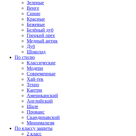
Зеленые
Венге
Синие
Красные
Бежевые
Белёный дуб
Грецкий орех
Медный антик
Дуб
Шоколад
По стилю
Классические
Модерн
Современные
Хай-тек
Техно
Кантри
Американский
Английский
Шале
Прованс
Скандинавский
Минимализм
По классу защиты
2 класс