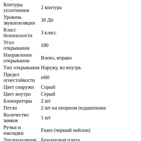
Контуры
2 контура
уплотнения
Уровень
30 Дб
звукоизоляции
Класс
3 класс
безопасности
Угол
180
открывания
Направление
Влево, вправо
открывания
Тип открывания
Наружу, во внутрь
Предел
ei60
огнестойкости
Цвет снаружи
Серый
Цвет внутри
Серый
Блокираторы
2 шт
Петли
2 шт на опорном подшипнике
Количество
1 шт
замков
Ручки и
Fuaro (черный нейлон)
накладки
Теплоизоляция
Базальтовая плита