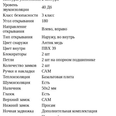
Уровень
40 Дб
звукоизоляции
Класс безопасности
3 класс
Угол открывания
180
Направление
Влево, вправо
открывания
Тип открывания
Наружу, во внутрь
Цвет снаружи
Антик медь
Цвет внутри
ПВХ 39
Блокираторы
2 шт
Петли
2 шт на опорном подшипнике
Количество замков
2 шт
Ручки и накладки
САМ
Теплоизоляция
Базальтовая плита
Шумоизоляция
Есть
Наличник
50х2 мм
Глазок
Есть
Верхний замок
САМ
Нижний замок
Просам
Ночная задвижка
Дополнительная комплектация