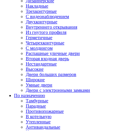
Дизайнерские
Накладные
Трехконтурные
С видеонаблюдением
Двухконтурные
Внутреннего открывания
Из гнутого профиля
Герметичные
Четырехконтурные
С молдингом
Распашные уличные двери
Вторая входная дверь
Нестандартные
Высокие
Двери больших размеров
Широкие
Умные двери
Двери с электронными замками
По назначению
Тамбурные
Парадные
Противопожарные
В котельную
Утепленные
Антивандальные