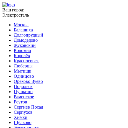
Ваш город:
Электросталь
Москва
Балашиха
Долгопрудный
Домодедово
Жуковский
Коломна
Королёв
Красногорск
Люберцы
Мытищи
Одинцово
Орехово-Зуево
Подольск
Пушкино
Раменское
Реутов
Сергиев Посад
Серпухов
Химки
Щёлково
Электросталь