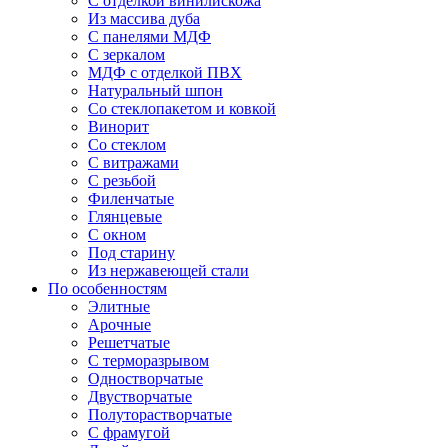
С отделкой винилискожа
Из массива дуба
С панелями МДФ
С зеркалом
МДФ с отделкой ПВХ
Натуральный шпон
Со стеклопакетом и ковкой
Винорит
Со стеклом
С витражами
С резьбой
Филенчатые
Глянцевые
С окном
Под старину
Из нержавеющей стали
По особенностям
Элитные
Арочные
Решетчатые
С терморазрывом
Одностворчатые
Двустворчатые
Полуторастворчатые
С фрамугой