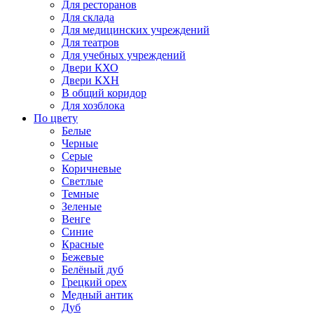
Для ресторанов
Для склада
Для медицинских учреждений
Для театров
Для учебных учреждений
Двери КХО
Двери КХН
В общий коридор
Для хозблока
По цвету
Белые
Черные
Серые
Коричневые
Светлые
Темные
Зеленые
Венге
Синие
Красные
Бежевые
Белёный дуб
Грецкий орех
Медный антик
Дуб