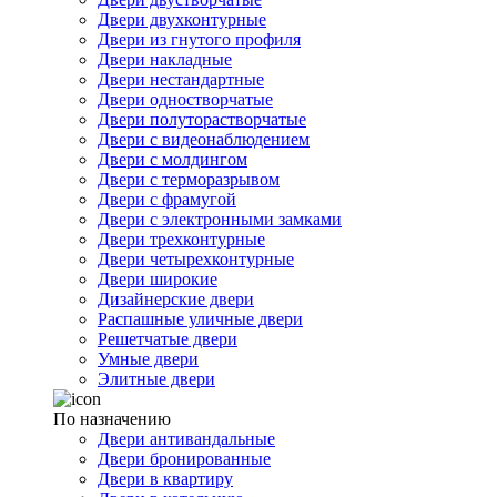
Двери двухконтурные
Двери из гнутого профиля
Двери накладные
Двери нестандартные
Двери одностворчатые
Двери полуторастворчатые
Двери с видеонаблюдением
Двери с молдингом
Двери с терморазрывом
Двери с фрамугой
Двери с электронными замками
Двери трехконтурные
Двери четырехконтурные
Двери широкие
Дизайнерские двери
Распашные уличные двери
Решетчатые двери
Умные двери
Элитные двери
По назначению
Двери антивандальные
Двери бронированные
Двери в квартиру