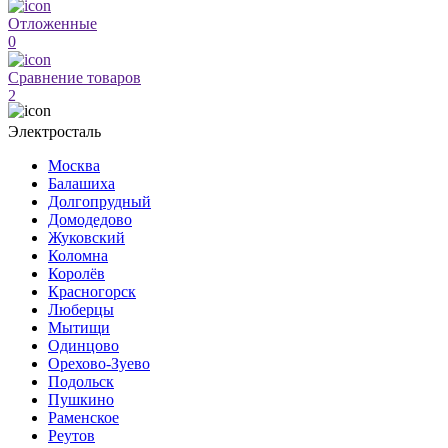
Отложенные
0
Сравнение товаров
2
Электросталь
Москва
Балашиха
Долгопрудный
Домодедово
Жуковский
Коломна
Королёв
Красногорск
Люберцы
Мытищи
Одинцово
Орехово-Зуево
Подольск
Пушкино
Раменское
Реутов