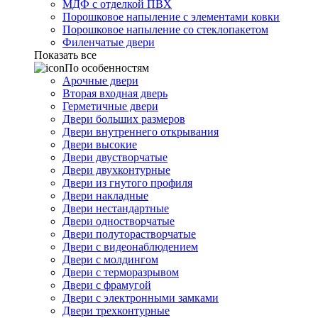
МДФ с отделкой ПВХ
Порошковое напыление с элементами ковки
Порошковое напыление со стеклопакетом
Филенчатые двери
Показать все
По особенностям
Арочные двери
Вторая входная дверь
Герметичные двери
Двери больших размеров
Двери внутреннего открывания
Двери высокие
Двери двустворчатые
Двери двухконтурные
Двери из гнутого профиля
Двери накладные
Двери нестандартные
Двери одностворчатые
Двери полуторастворчатые
Двери с видеонаблюдением
Двери с молдингом
Двери с терморазрывом
Двери с фрамугой
Двери с электронными замками
Двери трехконтурные