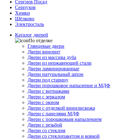
Сергиев Посад
Серпухов
Химки
Щёлково
Электросталь
Каталог дверей
По отделке
Глянцевые двери
Двери винорит
Двери из массива дуба
Двери из нержавеющей стали
Двери ламинированные
Двери натуральный шпон
Двери под старину
Двери порошковое напыление и МДФ
Двери с витражами
Двери с зеркалом
Двери с окном
Двери с отделкой винилискожа
Двери с панелями МДФ
Двери с порошковым напылением
Двери с резьбой
Двери со стеклом
Двери со стеклопакетом и ковкой