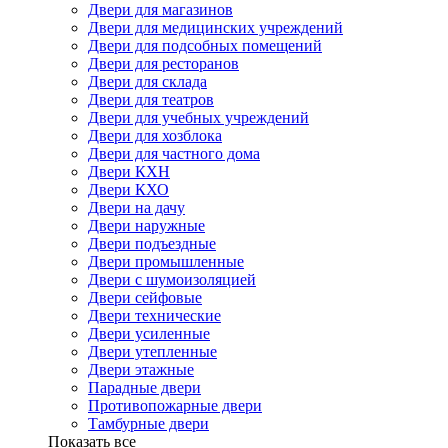
Двери для магазинов
Двери для медицинских учреждений
Двери для подсобных помещений
Двери для ресторанов
Двери для склада
Двери для театров
Двери для учебных учреждений
Двери для хозблока
Двери для частного дома
Двери КХН
Двери КХО
Двери на дачу
Двери наружные
Двери подъездные
Двери промышленные
Двери с шумоизоляцией
Двери сейфовые
Двери технические
Двери усиленные
Двери утепленные
Двери этажные
Парадные двери
Противопожарные двери
Тамбурные двери
Показать все