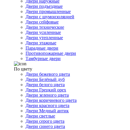
Двери наружные
Двери подъездные
Двери промышленные
Двери с шумоизоляцией
Двери сейфовые
Двери технические
Двери усиленные
Двери утепленные
Двери этажные
Парадные двери
Противопожарные двери
Тамбурные двери
По цвету
Двери бежевого цвета
Двери Белёный дуб
Двери белого цвета
Двери Грецкий орех
Двери зеленого цвета
Двери коричневого цвета
Двери красного цвета
Двери Медный антик
Двери светлые
Двери серого цвета
Двери синего цвета