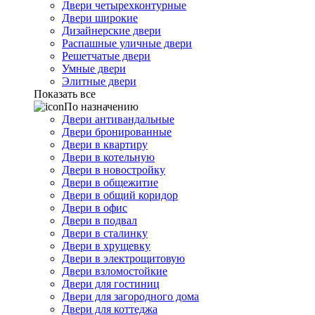
Двери четырехконтурные
Двери широкие
Дизайнерские двери
Распашные уличные двери
Решетчатые двери
Умные двери
Элитные двери
Показать все
По назначению
Двери антивандальные
Двери бронированные
Двери в квартиру
Двери в котельную
Двери в новостройку
Двери в общежитие
Двери в общий коридор
Двери в офис
Двери в подвал
Двери в сталинку
Двери в хрущевку
Двери в электрощитовую
Двери взломостойкие
Двери для гостиниц
Двери для загородного дома
Двери для коттеджа