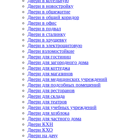
Двери в котельную
Двери в новостройку
Двери в общежитие
Двери в общий коридор
Двери в офис
Двери в подвал
Двери в сталинку
Двери в хрущевку
Двери в электрощитовую
Двери взломостойкие
Двери для гостиниц
Двери для загородного дома
Двери для коттеджа
Двери для магазинов
Двери для медицинских учреждений
Двери для подсобных помещений
Двери для ресторанов
Двери для склада
Двери для театров
Двери для учебных учреждений
Двери для хозблока
Двери для частного дома
Двери КХН
Двери КХО
Двери на дачу