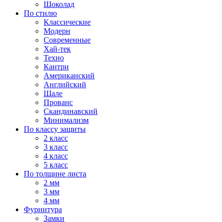
Шоколад
По стилю
Классические
Модерн
Современные
Хай-тек
Техно
Кантри
Американский
Английский
Шале
Прованс
Скандинавский
Минимализм
По классу защиты
2 класс
3 класс
4 класс
5 класс
По толщине листа
2 мм
3 мм
4 мм
Фурнитура
Замки