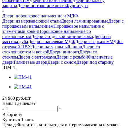
особенностям
Двери по назначению
Двери по классу
защиты
Двери по толщине листа
Фурнитура
-
Двери порошковое напыление и МДФ
Двери из нержавеющей стали
Двери ламинированные
Двери с
порошковым напылением
Порошковое напыление с
элементами ковки
Порошковое напыление со
стеклопакетом
Двери с отделкой винилискожа
Двери из
массива дуба
Двери с панелями МДФ
Двери с зеркалом
МДФ с
отделкой ПВХ
Двери натуральный шпон
Двери со
стеклопакетом и ковкой
Двери винорит
Двери со
стеклом
Двери с витражами
Двери с резьбой
Филенчатые
двери
Глянцевые двери
Двери с окном
Двери под старину
-
ПМ-41
24 960
руб.
/шт
Нашли дешевле?
-
+
В корзину
Купить в 1 клик
Цена действительна только для интернет-магазина и может