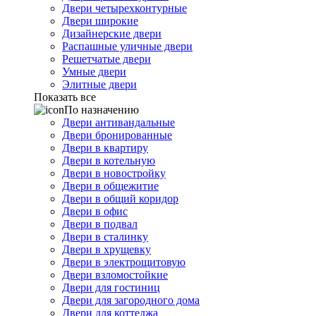
Двери четырехконтурные
Двери широкие
Дизайнерские двери
Распашные уличные двери
Решетчатые двери
Умные двери
Элитные двери
Показать все
По назначению
Двери антивандальные
Двери бронированные
Двери в квартиру
Двери в котельную
Двери в новостройку
Двери в общежитие
Двери в общий коридор
Двери в офис
Двери в подвал
Двери в сталинку
Двери в хрущевку
Двери в электрощитовую
Двери взломостойкие
Двери для гостиниц
Двери для загородного дома
Двери для коттеджа