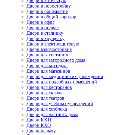
Двери в котельную
Двери в новостройку
Двери в общежитие
Двери в общий коридор
Двери в офис
Двери в подвал
Двери в сталинку
Двери в хрущевку
Двери в электрощитовую
Двери взломостойкие
Двери для гостиниц
Двери для загородного дома
Двери для коттеджа
Двери для магазинов
Двери для медицинских учреждений
Двери для подсобных помещений
Двери для ресторанов
Двери для склада
Двери для театров
Двери для учебных учреждений
Двери для хозблока
Двери для частного дома
Двери КХН
Двери КХО
Двери на дачу