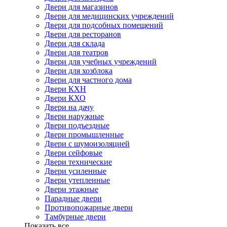
Двери для магазинов
Двери для медицинских учреждений
Двери для подсобных помещений
Двери для ресторанов
Двери для склада
Двери для театров
Двери для учебных учреждений
Двери для хозблока
Двери для частного дома
Двери КХН
Двери КХО
Двери на дачу
Двери наружные
Двери подъездные
Двери промышленные
Двери с шумоизоляцией
Двери сейфовые
Двери технические
Двери усиленные
Двери утепленные
Двери этажные
Парадные двери
Противопожарные двери
Тамбурные двери
Показать все