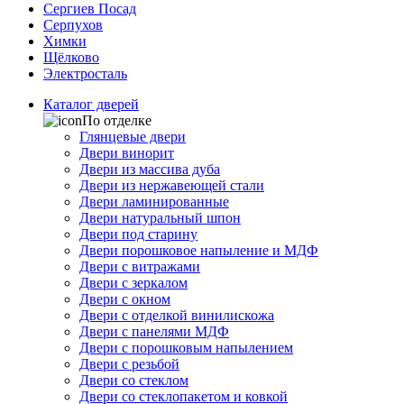
Сергиев Посад
Серпухов
Химки
Щёлково
Электросталь
Каталог дверей
По отделке
Глянцевые двери
Двери винорит
Двери из массива дуба
Двери из нержавеющей стали
Двери ламинированные
Двери натуральный шпон
Двери под старину
Двери порошковое напыление и МДФ
Двери с витражами
Двери с зеркалом
Двери с окном
Двери с отделкой винилискожа
Двери с панелями МДФ
Двери с порошковым напылением
Двери с резьбой
Двери со стеклом
Двери со стеклопакетом и ковкой