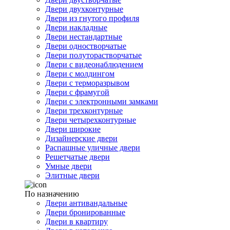
Двери двухконтурные
Двери из гнутого профиля
Двери накладные
Двери нестандартные
Двери одностворчатые
Двери полуторастворчатые
Двери с видеонаблюдением
Двери с молдингом
Двери с терморазрывом
Двери с фрамугой
Двери с электронными замками
Двери трехконтурные
Двери четырехконтурные
Двери широкие
Дизайнерские двери
Распашные уличные двери
Решетчатые двери
Умные двери
Элитные двери
По назначению
Двери антивандальные
Двери бронированные
Двери в квартиру