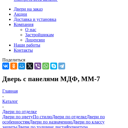
Двери на заказ
Акции
Доставка и установка
Компания
О нас
Застройщикам
Лицензии
Наши работы
Контакты
Поделиться
Дверь с панелями МДФ, ММ-7
Главная
-
Каталог
-
Двери по отделке
Двери по цвету
По стилю
Двери по отделке
Двери по
особенностям
Двери по назначению
Двери по классу
защиты
Двери по толщине листа
Фурнитура