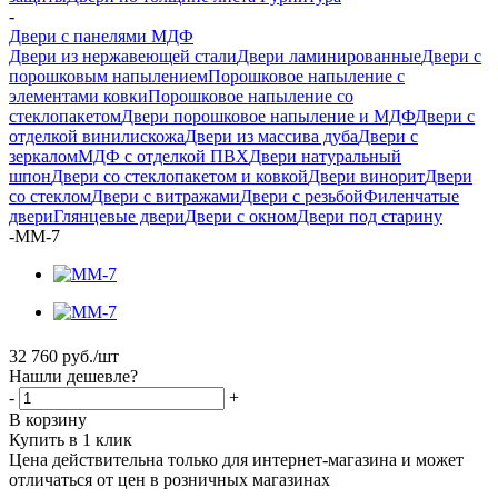
-
Двери с панелями МДФ
Двери из нержавеющей стали
Двери ламинированные
Двери с
порошковым напылением
Порошковое напыление с
элементами ковки
Порошковое напыление со
стеклопакетом
Двери порошковое напыление и МДФ
Двери с
отделкой винилискожа
Двери из массива дуба
Двери с
зеркалом
МДФ с отделкой ПВХ
Двери натуральный
шпон
Двери со стеклопакетом и ковкой
Двери винорит
Двери
со стеклом
Двери с витражами
Двери с резьбой
Филенчатые
двери
Глянцевые двери
Двери с окном
Двери под старину
-
ММ-7
32 760
руб.
/шт
Нашли дешевле?
-
+
В корзину
Купить в 1 клик
Цена действительна только для интернет-магазина и может
отличаться от цен в розничных магазинах