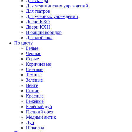
Для склада
Для медицинских учреждений
Для театров
Для учебных учреждений
Двери КХО
Двери КХН
В общий коридор
Для хозблока
По цвету
Белые
Черные
Серые
Коричневые
Светлые
Темные
Зеленые
Венге
Синие
Красные
Бежевые
Белёный дуб
Грецкий орех
Медный антик
Дуб
Шоколад