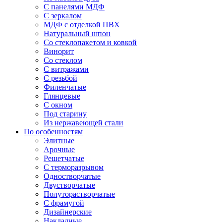
С панелями МДФ
С зеркалом
МДФ с отделкой ПВХ
Натуральный шпон
Со стеклопакетом и ковкой
Винорит
Со стеклом
С витражами
С резьбой
Филенчатые
Глянцевые
С окном
Под старину
Из нержавеющей стали
По особенностям
Элитные
Арочные
Решетчатые
С терморазрывом
Одностворчатые
Двустворчатые
Полуторастворчатые
С фрамугой
Дизайнерские
Накладные