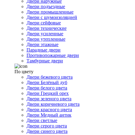
Двери наружные
Двери подъездные
Двери промышленные
Двери с шумоизоляцией
Двери сейфовые
Двери технические
Двери усиленные
Двери утепленные
Двери этажные
Парадные двери
Противопожарные двери
Тамбурные двери
По цвету
Двери бежевого цвета
Двери Белёный дуб
Двери белого цвета
Двери Грецкий орех
Двери зеленого цвета
Двери коричневого цвета
Двери красного цвета
Двери Медный антик
Двери светлые
Двери серого цвета
Двери синего цвета