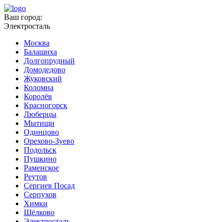
Ваш город:
Электросталь
Москва
Балашиха
Долгопрудный
Домодедово
Жуковский
Коломна
Королёв
Красногорск
Люберцы
Мытищи
Одинцово
Орехово-Зуево
Подольск
Пушкино
Раменское
Реутов
Сергиев Посад
Серпухов
Химки
Щёлково
Электросталь