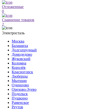
Отложенные
0
Сравнение товаров
2
Электросталь
Москва
Балашиха
Долгопрудный
Домодедово
Жуковский
Коломна
Королёв
Красногорск
Люберцы
Мытищи
Одинцово
Орехово-Зуево
Подольск
Пушкино
Раменское
Реутов