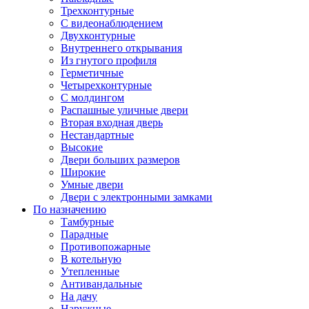
Трехконтурные
С видеонаблюдением
Двухконтурные
Внутреннего открывания
Из гнутого профиля
Герметичные
Четырехконтурные
С молдингом
Распашные уличные двери
Вторая входная дверь
Нестандартные
Высокие
Двери больших размеров
Широкие
Умные двери
Двери с электронными замками
По назначению
Тамбурные
Парадные
Противопожарные
В котельную
Утепленные
Антивандальные
На дачу
Наружные