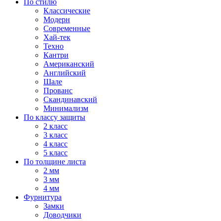
По стилю
Классические
Модерн
Современные
Хай-тек
Техно
Кантри
Американский
Английский
Шале
Прованс
Скандинавский
Минимализм
По классу защиты
2 класс
3 класс
4 класс
5 класс
По толщине листа
2 мм
3 мм
4 мм
Фурнитура
Замки
Доводчики