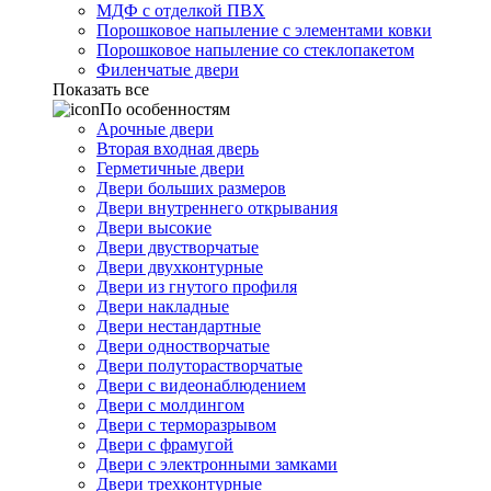
МДФ с отделкой ПВХ
Порошковое напыление с элементами ковки
Порошковое напыление со стеклопакетом
Филенчатые двери
Показать все
По особенностям
Арочные двери
Вторая входная дверь
Герметичные двери
Двери больших размеров
Двери внутреннего открывания
Двери высокие
Двери двустворчатые
Двери двухконтурные
Двери из гнутого профиля
Двери накладные
Двери нестандартные
Двери одностворчатые
Двери полуторастворчатые
Двери с видеонаблюдением
Двери с молдингом
Двери с терморазрывом
Двери с фрамугой
Двери с электронными замками
Двери трехконтурные