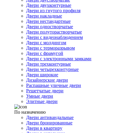
Двери двухконтурные
Двери из гнутого профиля
Двери накладные
Двери нестандартные
Двери одностворчатые
Двери полуторастворчатые
Двери с видеонаблюдением
Двери с молдингом
Двери с терморазрывом
Двери с фрамугой
Двери с электронными замками
Двери трехконтурные
Двери четырехконтурные
Двери широкие
Дизайнерские двери
Распашные уличные двери
Решетчатые двери
Умные двери
Элитные двери
По назначению
Двери антивандальные
Двери бронированные
Двери в квартиру