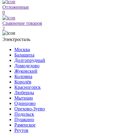
Отложенные
0
Сравнение товаров
2
Электросталь
Москва
Балашиха
Долгопрудный
Домодедово
Жуковский
Коломна
Королёв
Красногорск
Люберцы
Мытищи
Одинцово
Орехово-Зуево
Подольск
Пушкино
Раменское
Реутов