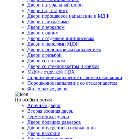
Двери натуральный шпон
Двери под старину
Двери порошковое напыление и МДФ
Двери с витражами
Двери с зеркалом
Двери с окном
Двери с отделкой винилискожа
Двери с панелями МДФ
Двери с порошковым напылением
Двери с резьбой
Двери со стеклом
Двери со стеклопакетом и ковкой
МДФ с отделкой ПВХ
Порошковое напыление с элементами ковки
Порошковое напыление со стеклопакетом
Филенчатые двери
По особенностям
Арочные двери
Вторая входная дверь
Герметичные двери
Двери больших размеров
Двери внутреннего открывания
Двери высокие
Двери двустворчатые