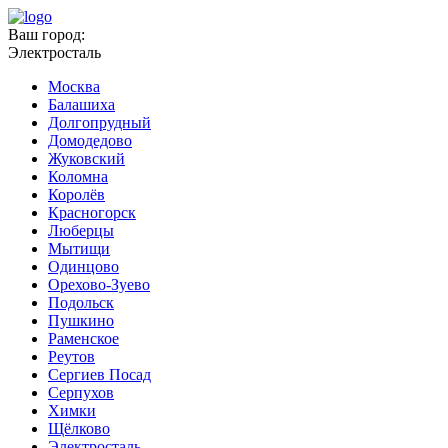
Ваш город:
Электросталь
Москва
Балашиха
Долгопрудный
Домодедово
Жуковский
Коломна
Королёв
Красногорск
Люберцы
Мытищи
Одинцово
Орехово-Зуево
Подольск
Пушкино
Раменское
Реутов
Сергиев Посад
Серпухов
Химки
Щёлково
Электросталь