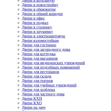
Двери в котельную
Двери в новостройку
Двери в общежитие
Двери в общий коридор
Двери в офис
Двери в подвал
Двери в сталинку
Двери в хрущевку
Двери в электрощитовую
Двери взломостойкие
Двери для гостиниц
Двери для загородного дома
Двери для коттеджа
Двери для магазинов
Двери для медицинских учреждений
Двери для подсобных помещений
Двери для ресторанов
Двери для склада
Двери для театров
Двери для учебных учреждений
Двери для хозблока
Двери для частного дома
Двери КХН
Двери КХО
Двери на дачу