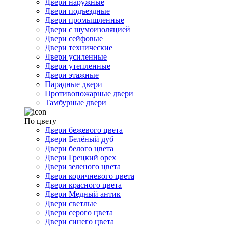
Двери наружные
Двери подъездные
Двери промышленные
Двери с шумоизоляцией
Двери сейфовые
Двери технические
Двери усиленные
Двери утепленные
Двери этажные
Парадные двери
Противопожарные двери
Тамбурные двери
По цвету
Двери бежевого цвета
Двери Белёный дуб
Двери белого цвета
Двери Грецкий орех
Двери зеленого цвета
Двери коричневого цвета
Двери красного цвета
Двери Медный антик
Двери светлые
Двери серого цвета
Двери синего цвета