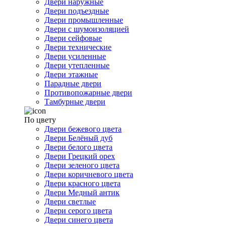
Двери наружные
Двери подъездные
Двери промышленные
Двери с шумоизоляцией
Двери сейфовые
Двери технические
Двери усиленные
Двери утепленные
Двери этажные
Парадные двери
Противопожарные двери
Тамбурные двери
По цвету
Двери бежевого цвета
Двери Белёный дуб
Двери белого цвета
Двери Грецкий орех
Двери зеленого цвета
Двери коричневого цвета
Двери красного цвета
Двери Медный антик
Двери светлые
Двери серого цвета
Двери синего цвета