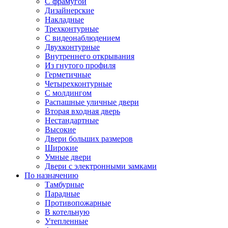
С фрамугой
Дизайнерские
Накладные
Трехконтурные
С видеонаблюдением
Двухконтурные
Внутреннего открывания
Из гнутого профиля
Герметичные
Четырехконтурные
С молдингом
Распашные уличные двери
Вторая входная дверь
Нестандартные
Высокие
Двери больших размеров
Широкие
Умные двери
Двери с электронными замками
По назначению
Тамбурные
Парадные
Противопожарные
В котельную
Утепленные