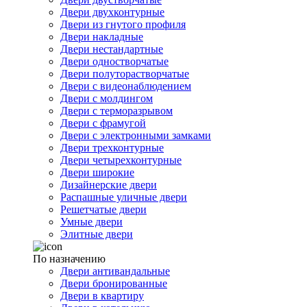
Двери двухконтурные
Двери из гнутого профиля
Двери накладные
Двери нестандартные
Двери одностворчатые
Двери полуторастворчатые
Двери с видеонаблюдением
Двери с молдингом
Двери с терморазрывом
Двери с фрамугой
Двери с электронными замками
Двери трехконтурные
Двери четырехконтурные
Двери широкие
Дизайнерские двери
Распашные уличные двери
Решетчатые двери
Умные двери
Элитные двери
По назначению
Двери антивандальные
Двери бронированные
Двери в квартиру