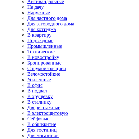
Антивандальные
На дачу
Наружные
Для частного дома
Для загородного дома
Для коттеджа
В квартиру
Подъездные
Промышленные
Технические
В новостройку
Бронированные
С шумоизоляцией
Взломостойкие
Усиленные
В офис
В подвал
В хрущевку
В сталинку
Двери этажные
В электрощитовую
Сейфовые
В общежитие
Для гостиниц
Для магазинов