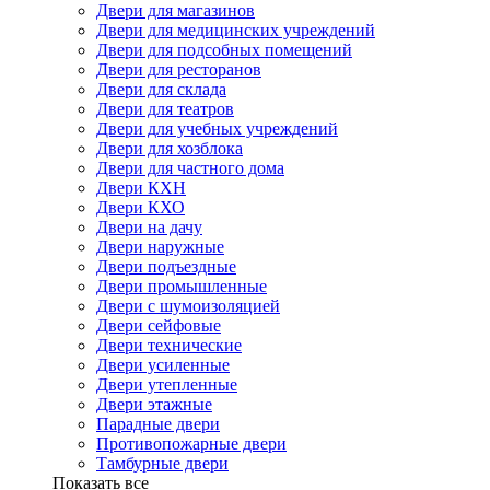
Двери для магазинов
Двери для медицинских учреждений
Двери для подсобных помещений
Двери для ресторанов
Двери для склада
Двери для театров
Двери для учебных учреждений
Двери для хозблока
Двери для частного дома
Двери КХН
Двери КХО
Двери на дачу
Двери наружные
Двери подъездные
Двери промышленные
Двери с шумоизоляцией
Двери сейфовые
Двери технические
Двери усиленные
Двери утепленные
Двери этажные
Парадные двери
Противопожарные двери
Тамбурные двери
Показать все