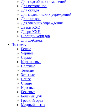
Для подсобных помещений
Для ресторанов
Для склада
Для медицинских учреждений
Для театров
Для учебных учреждений
Двери КХО
Двери КХН
В общий коридор
Для хозблока
По цвету
Белые
Черные
Серые
Коричневые
Светлые
Темные
Зеленые
Венге
Синие
Красные
Бежевые
Белёный дуб
Грецкий орех
Медный антик