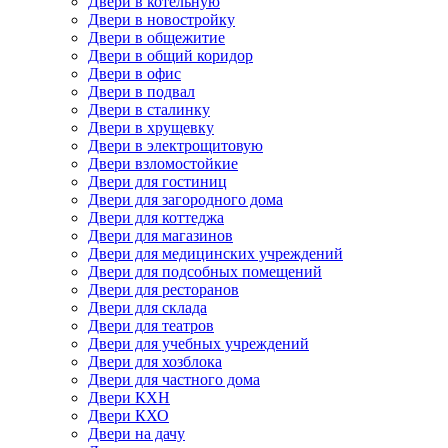
Двери в котельную
Двери в новостройку
Двери в общежитие
Двери в общий коридор
Двери в офис
Двери в подвал
Двери в сталинку
Двери в хрущевку
Двери в электрощитовую
Двери взломостойкие
Двери для гостиниц
Двери для загородного дома
Двери для коттеджа
Двери для магазинов
Двери для медицинских учреждений
Двери для подсобных помещений
Двери для ресторанов
Двери для склада
Двери для театров
Двери для учебных учреждений
Двери для хозблока
Двери для частного дома
Двери КХН
Двери КХО
Двери на дачу