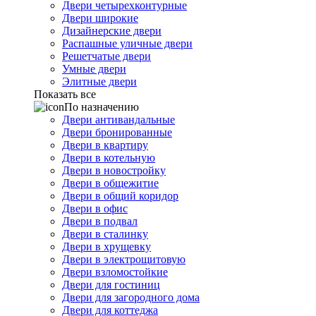
Двери четырехконтурные
Двери широкие
Дизайнерские двери
Распашные уличные двери
Решетчатые двери
Умные двери
Элитные двери
Показать все
По назначению
Двери антивандальные
Двери бронированные
Двери в квартиру
Двери в котельную
Двери в новостройку
Двери в общежитие
Двери в общий коридор
Двери в офис
Двери в подвал
Двери в сталинку
Двери в хрущевку
Двери в электрощитовую
Двери взломостойкие
Двери для гостиниц
Двери для загородного дома
Двери для коттеджа