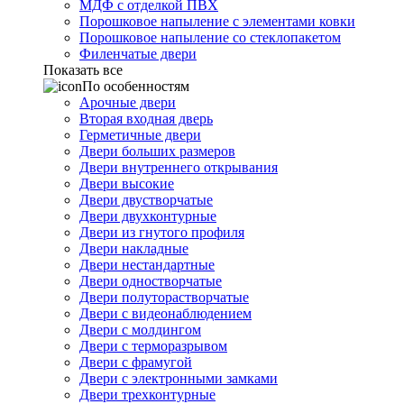
МДФ с отделкой ПВХ
Порошковое напыление с элементами ковки
Порошковое напыление со стеклопакетом
Филенчатые двери
Показать все
По особенностям
Арочные двери
Вторая входная дверь
Герметичные двери
Двери больших размеров
Двери внутреннего открывания
Двери высокие
Двери двустворчатые
Двери двухконтурные
Двери из гнутого профиля
Двери накладные
Двери нестандартные
Двери одностворчатые
Двери полуторастворчатые
Двери с видеонаблюдением
Двери с молдингом
Двери с терморазрывом
Двери с фрамугой
Двери с электронными замками
Двери трехконтурные