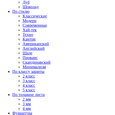
Дуб
Шоколад
По стилю
Классические
Модерн
Современные
Хай-тек
Техно
Кантри
Американский
Английский
Шале
Прованс
Скандинавский
Минимализм
По классу защиты
2 класс
3 класс
4 класс
5 класс
По толщине листа
2 мм
3 мм
4 мм
Фурнитура