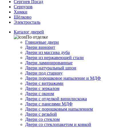
Сергиев Посад
Серпухов
Химки
Щёлково
Электросталь
Каталог дверей
По отделке
Глянцевые двери
Двери винорит
Двери из массива дуба
Двери из нержавеющей стали
Двери ламинированные
Двери натуральный шпон
Двери под старину
Двери порошковое напыление и МДФ
Двери с витражами
Двери с зеркалом
Двери с окном
Двери с отделкой винилискожа
Двери с панелями МДФ
Двери с порошковым напылением
Двери с резьбой
Двери со стеклом
Двери со стеклопакетом и ковкой