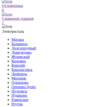
Отложенные
0
Сравнение товаров
2
Электросталь
Москва
Балашиха
Долгопрудный
Домодедово
Жуковский
Коломна
Королёв
Красногорск
Люберцы
Мытищи
Одинцово
Орехово-Зуево
Подольск
Пушкино
Раменское
Реутов