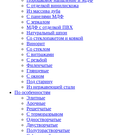
Порошковое напыление и МДФ
С отделкой винилискожа
Из массива дуба
С панелями МДФ
С зеркалом
МДФ с отделкой ПВХ
Натуральный шпон
Со стеклопакетом и ковкой
Винорит
Со стеклом
С витражами
С резьбой
Филенчатые
Глянцевые
С окном
Под старину
Из нержавеющей стали
По особенностям
Элитные
Арочные
Решетчатые
С терморазрывом
Одностворчатые
Двустворчатые
Полуторастворчатые