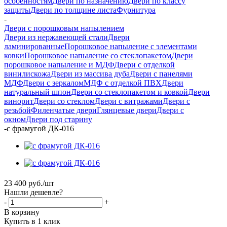
особенностям
Двери по назначению
Двери по классу
защиты
Двери по толщине листа
Фурнитура
-
Двери с порошковым напылением
Двери из нержавеющей стали
Двери
ламинированные
Порошковое напыление с элементами
ковки
Порошковое напыление со стеклопакетом
Двери
порошковое напыление и МДФ
Двери с отделкой
винилискожа
Двери из массива дуба
Двери с панелями
МДФ
Двери с зеркалом
МДФ с отделкой ПВХ
Двери
натуральный шпон
Двери со стеклопакетом и ковкой
Двери
винорит
Двери со стеклом
Двери с витражами
Двери с
резьбой
Филенчатые двери
Глянцевые двери
Двери с
окном
Двери под старину
-
с фрамугой ДК-016
23 400
руб.
/шт
Нашли дешевле?
-
+
В корзину
Купить в 1 клик