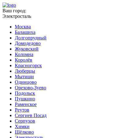
Ваш город:
Электросталь
Москва
Балашиха
Долгопрудный
Домодедово
Жуковский
Коломна
Королёв
Красногорск
Люберцы
Мытищи
Одинцово
Орехово-Зуево
Подольск
Пушкино
Раменское
Реутов
Сергиев Посад
Серпухов
Химки
Щёлково
Электросталь