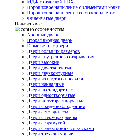
МДФ с отделкой ПВХ
Порошковое напыление с элементами ковки
Порошковое напыление со стеклопакетом
Филенчатые двери
Показать все
По особенностям
Арочные двери
Вторая входная дверь
Герметичные двери
Двери больших размеров
Двери внутреннего открывания
Двери высокие
Двери двустворчатые
Двери двухконтурные
Двери из гнутого профиля
Двери накладные
Двери нестандартные
Двери одностворчатые
Двери полуторастворчатые
Двери с видеонаблюдением
Двери с молдингом
Двери с терморазрывом
Двери с фрамугой
Двери с электронными замками
Двери трехконтурные