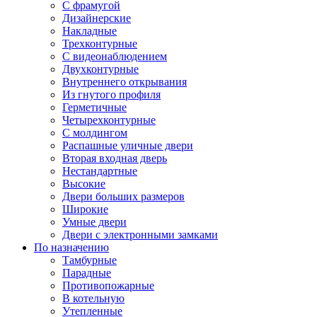
С фрамугой
Дизайнерские
Накладные
Трехконтурные
С видеонаблюдением
Двухконтурные
Внутреннего открывания
Из гнутого профиля
Герметичные
Четырехконтурные
С молдингом
Распашные уличные двери
Вторая входная дверь
Нестандартные
Высокие
Двери больших размеров
Широкие
Умные двери
Двери с электронными замками
По назначению
Тамбурные
Парадные
Противопожарные
В котельную
Утепленные