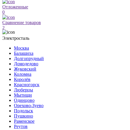
Отложенные
0
Сравнение товаров
2
Электросталь
Москва
Балашиха
Долгопрудный
Домодедово
Жуковский
Коломна
Королёв
Красногорск
Люберцы
Мытищи
Одинцово
Орехово-Зуево
Подольск
Пушкино
Раменское
Реутов