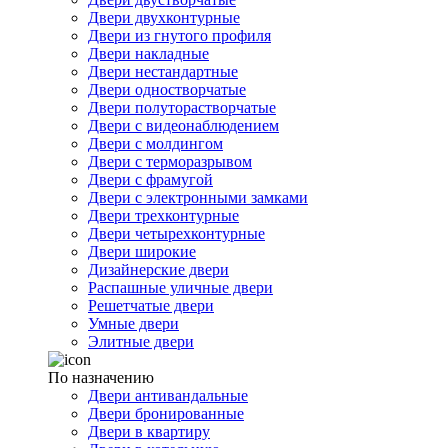
Двери двухконтурные
Двери из гнутого профиля
Двери накладные
Двери нестандартные
Двери одностворчатые
Двери полуторастворчатые
Двери с видеонаблюдением
Двери с молдингом
Двери с терморазрывом
Двери с фрамугой
Двери с электронными замками
Двери трехконтурные
Двери четырехконтурные
Двери широкие
Дизайнерские двери
Распашные уличные двери
Решетчатые двери
Умные двери
Элитные двери
По назначению
Двери антивандальные
Двери бронированные
Двери в квартиру