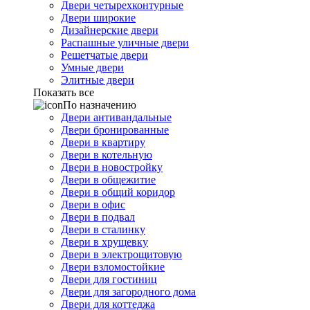
Двери четырехконтурные
Двери широкие
Дизайнерские двери
Распашные уличные двери
Решетчатые двери
Умные двери
Элитные двери
Показать все
По назначению
Двери антивандальные
Двери бронированные
Двери в квартиру
Двери в котельную
Двери в новостройку
Двери в общежитие
Двери в общий коридор
Двери в офис
Двери в подвал
Двери в сталинку
Двери в хрущевку
Двери в электрощитовую
Двери взломостойкие
Двери для гостиниц
Двери для загородного дома
Двери для коттеджа