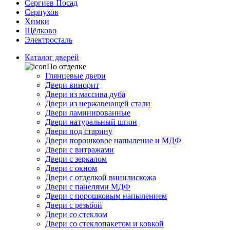
Сергиев Посад
Серпухов
Химки
Щёлково
Электросталь
Каталог дверей
По отделке
Глянцевые двери
Двери винорит
Двери из массива дуба
Двери из нержавеющей стали
Двери ламинированные
Двери натуральный шпон
Двери под старину
Двери порошковое напыление и МДФ
Двери с витражами
Двери с зеркалом
Двери с окном
Двери с отделкой винилискожа
Двери с панелями МДФ
Двери с порошковым напылением
Двери с резьбой
Двери со стеклом
Двери со стеклопакетом и ковкой