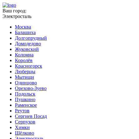
Ваш город:
Электросталь
Москва
Балашиха
Долгопрудный
Домодедово
Жуковский
Коломна
Королёв
Красногорск
Люберцы
Мытищи
Одинцово
Орехово-Зуево
Подольск
Пушкино
Раменское
Реутов
Сергиев Посад
Серпухов
Химки
Щёлково
Электросталь