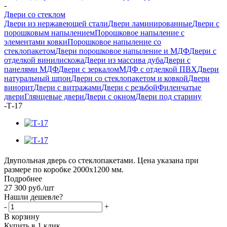
-
Двери со стеклом
Двери из нержавеющей стали
Двери ламинированные
Двери с
порошковым напылением
Порошковое напыление с
элементами ковки
Порошковое напыление со
стеклопакетом
Двери порошковое напыление и МДФ
Двери с
отделкой винилискожа
Двери из массива дуба
Двери с
панелями МДФ
Двери с зеркалом
МДФ с отделкой ПВХ
Двери
натуральный шпон
Двери со стеклопакетом и ковкой
Двери
винорит
Двери с витражами
Двери с резьбой
Филенчатые
двери
Глянцевые двери
Двери с окном
Двери под старину
-
Т-17
Двупольная дверь со стеклопакетами. Цена указана при
размере по коробке 2000х1200 мм.
Подробнее
27 300
руб.
/шт
Нашли дешевле?
-
+
В корзину
Купить в 1 клик