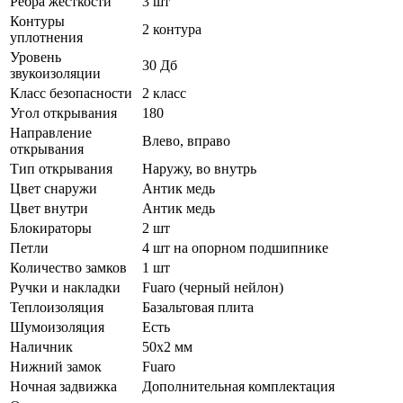
Ребра жёсткости
3 шт
Контуры
2 контура
уплотнения
Уровень
30 Дб
звукоизоляции
Класс безопасности
2 класс
Угол открывания
180
Направление
Влево, вправо
открывания
Тип открывания
Наружу, во внутрь
Цвет снаружи
Антик медь
Цвет внутри
Антик медь
Блокираторы
2 шт
Петли
4 шт на опорном подшипнике
Количество замков
1 шт
Ручки и накладки
Fuaro (черный нейлон)
Теплоизоляция
Базальтовая плита
Шумоизоляция
Есть
Наличник
50х2 мм
Нижний замок
Fuaro
Ночная задвижка
Дополнительная комплектация