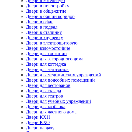
Двери в котельную
Двери в новостройку
Двери в общежитие
Двери в общий коридор
Двери в офис
Двери в подвал
Двери в сталинку
Двери в хрущевку
Двери в электрощитовую
Двери взломостойкие
Двери для гостиниц
Двери для загородного дома
Двери для коттеджа
Двери для магазинов
Двери для медицинских учреждений
Двери для подсобных помещений
Двери для ресторанов
Двери для склада
Двери для театров
Двери для учебных учреждений
Двери для хозблока
Двери для частного дома
Двери КХН
Двери КХО
Двери на дачу