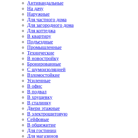
Антивандальные
На дачу
Наружные
Для частного дома
Для загородного дома
Для коттеджа
В квартиру
Подъездные
Промышленные
Технические
В новостройку
Бронированные
С шумоизоляцией
Взломостойкие
Усиленные
В офис
В подвал
В хрущевку
В сталинку
Двери этажные
В электрощитовую
Сейфовые
В общежитие
Для гостиниц
Для магазинов