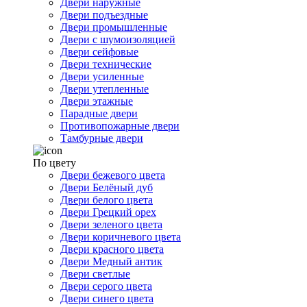
Двери наружные
Двери подъездные
Двери промышленные
Двери с шумоизоляцией
Двери сейфовые
Двери технические
Двери усиленные
Двери утепленные
Двери этажные
Парадные двери
Противопожарные двери
Тамбурные двери
По цвету
Двери бежевого цвета
Двери Белёный дуб
Двери белого цвета
Двери Грецкий орех
Двери зеленого цвета
Двери коричневого цвета
Двери красного цвета
Двери Медный антик
Двери светлые
Двери серого цвета
Двери синего цвета