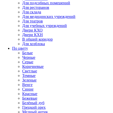
Для подсобных помещений
Для ресторанов
Для склада
Для медицинских учреждений
Для театров
Для учебных учреждений
Двери КХО
Двери КХН
В общий коридор
Для хозблока
По цвету
Белые
Черные
Серые
Коричневые
Светлые
Темные
Зеленые
Венге
Синие
Красные
Бежевые
Белёный дуб
Грецкий орех
Медный антик