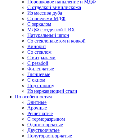
Порошковое напыление и МДФ
С отделкой винилискожа
Из массива дуба
С панелями МДФ
С зеркалом
МДФ с отделкой ПВХ
Натуральный шпон
Со стеклопакетом и ковкой
Винорит
Со стеклом
С витражами
С резьбой
Филенчатые
Глянцевые
С окном
Под старину
Из нержавеющей стали
По особенностям
Элитные
Арочные
Решетчатые
С терморазрывом
Одностворчатые
Двустворчатые
Полуторастворчатые