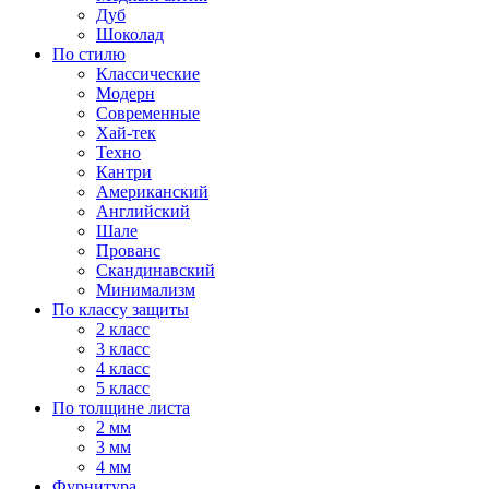
Дуб
Шоколад
По стилю
Классические
Модерн
Современные
Хай-тек
Техно
Кантри
Американский
Английский
Шале
Прованс
Скандинавский
Минимализм
По классу защиты
2 класс
3 класс
4 класс
5 класс
По толщине листа
2 мм
3 мм
4 мм
Фурнитура