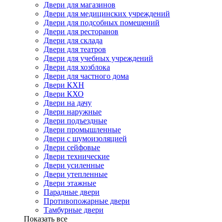
Двери для магазинов
Двери для медицинских учреждений
Двери для подсобных помещений
Двери для ресторанов
Двери для склада
Двери для театров
Двери для учебных учреждений
Двери для хозблока
Двери для частного дома
Двери КХН
Двери КХО
Двери на дачу
Двери наружные
Двери подъездные
Двери промышленные
Двери с шумоизоляцией
Двери сейфовые
Двери технические
Двери усиленные
Двери утепленные
Двери этажные
Парадные двери
Противопожарные двери
Тамбурные двери
Показать все