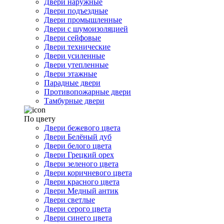
Двери наружные
Двери подъездные
Двери промышленные
Двери с шумоизоляцией
Двери сейфовые
Двери технические
Двери усиленные
Двери утепленные
Двери этажные
Парадные двери
Противопожарные двери
Тамбурные двери
По цвету
Двери бежевого цвета
Двери Белёный дуб
Двери белого цвета
Двери Грецкий орех
Двери зеленого цвета
Двери коричневого цвета
Двери красного цвета
Двери Медный антик
Двери светлые
Двери серого цвета
Двери синего цвета