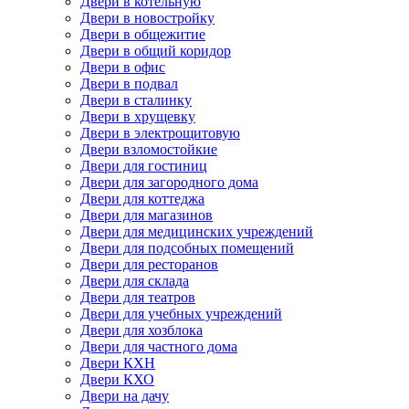
Двери в котельную
Двери в новостройку
Двери в общежитие
Двери в общий коридор
Двери в офис
Двери в подвал
Двери в сталинку
Двери в хрущевку
Двери в электрощитовую
Двери взломостойкие
Двери для гостиниц
Двери для загородного дома
Двери для коттеджа
Двери для магазинов
Двери для медицинских учреждений
Двери для подсобных помещений
Двери для ресторанов
Двери для склада
Двери для театров
Двери для учебных учреждений
Двери для хозблока
Двери для частного дома
Двери КХН
Двери КХО
Двери на дачу