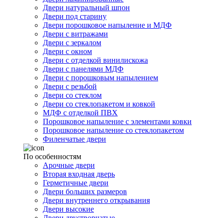
Двери натуральный шпон
Двери под старину
Двери порошковое напыление и МДФ
Двери с витражами
Двери с зеркалом
Двери с окном
Двери с отделкой винилискожа
Двери с панелями МДФ
Двери с порошковым напылением
Двери с резьбой
Двери со стеклом
Двери со стеклопакетом и ковкой
МДФ с отделкой ПВХ
Порошковое напыление с элементами ковки
Порошковое напыление со стеклопакетом
Филенчатые двери
По особенностям
Арочные двери
Вторая входная дверь
Герметичные двери
Двери больших размеров
Двери внутреннего открывания
Двери высокие
Двери двустворчатые