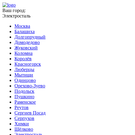
Ваш город:
Электросталь
Москва
Балашиха
Долгопрудный
Домодедово
Жуковский
Коломна
Королёв
Красногорск
Люберцы
Мытищи
Одинцово
Орехово-Зуево
Подольск
Пушкино
Раменское
Реутов
Сергиев Посад
Серпухов
Химки
Щёлково
Электросталь