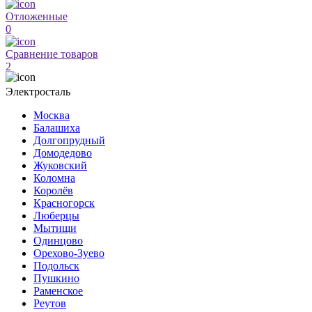
Отложенные
0
Сравнение товаров
2
Электросталь
Москва
Балашиха
Долгопрудный
Домодедово
Жуковский
Коломна
Королёв
Красногорск
Люберцы
Мытищи
Одинцово
Орехово-Зуево
Подольск
Пушкино
Раменское
Реутов