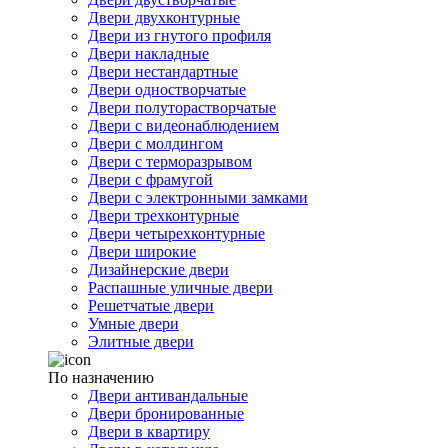
Двери двухконтурные
Двери из гнутого профиля
Двери накладные
Двери нестандартные
Двери одностворчатые
Двери полуторастворчатые
Двери с видеонаблюдением
Двери с молдингом
Двери с терморазрывом
Двери с фрамугой
Двери с электронными замками
Двери трехконтурные
Двери четырехконтурные
Двери широкие
Дизайнерские двери
Распашные уличные двери
Решетчатые двери
Умные двери
Элитные двери
По назначению
Двери антивандальные
Двери бронированные
Двери в квартиру