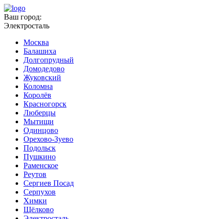
Ваш город:
Электросталь
Москва
Балашиха
Долгопрудный
Домодедово
Жуковский
Коломна
Королёв
Красногорск
Люберцы
Мытищи
Одинцово
Орехово-Зуево
Подольск
Пушкино
Раменское
Реутов
Сергиев Посад
Серпухов
Химки
Щёлково
Электросталь