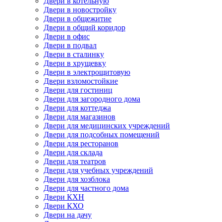
Двери в котельную
Двери в новостройку
Двери в общежитие
Двери в общий коридор
Двери в офис
Двери в подвал
Двери в сталинку
Двери в хрущевку
Двери в электрощитовую
Двери взломостойкие
Двери для гостиниц
Двери для загородного дома
Двери для коттеджа
Двери для магазинов
Двери для медицинских учреждений
Двери для подсобных помещений
Двери для ресторанов
Двери для склада
Двери для театров
Двери для учебных учреждений
Двери для хозблока
Двери для частного дома
Двери КХН
Двери КХО
Двери на дачу