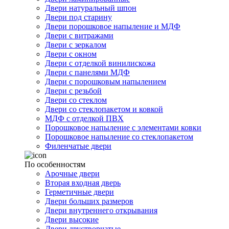
Двери натуральный шпон
Двери под старину
Двери порошковое напыление и МДФ
Двери с витражами
Двери с зеркалом
Двери с окном
Двери с отделкой винилискожа
Двери с панелями МДФ
Двери с порошковым напылением
Двери с резьбой
Двери со стеклом
Двери со стеклопакетом и ковкой
МДФ с отделкой ПВХ
Порошковое напыление с элементами ковки
Порошковое напыление со стеклопакетом
Филенчатые двери
По особенностям
Арочные двери
Вторая входная дверь
Герметичные двери
Двери больших размеров
Двери внутреннего открывания
Двери высокие
Двери двустворчатые