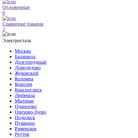
Отложенные
0
Сравнение товаров
2
Электросталь
Москва
Балашиха
Долгопрудный
Домодедово
Жуковский
Коломна
Королёв
Красногорск
Люберцы
Мытищи
Одинцово
Орехово-Зуево
Подольск
Пушкино
Раменское
Реутов