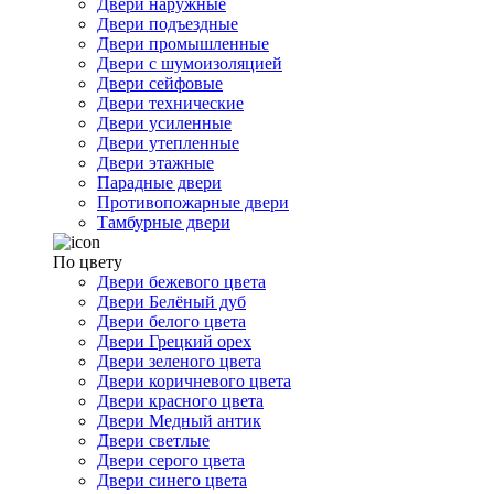
Двери наружные
Двери подъездные
Двери промышленные
Двери с шумоизоляцией
Двери сейфовые
Двери технические
Двери усиленные
Двери утепленные
Двери этажные
Парадные двери
Противопожарные двери
Тамбурные двери
По цвету
Двери бежевого цвета
Двери Белёный дуб
Двери белого цвета
Двери Грецкий орех
Двери зеленого цвета
Двери коричневого цвета
Двери красного цвета
Двери Медный антик
Двери светлые
Двери серого цвета
Двери синего цвета