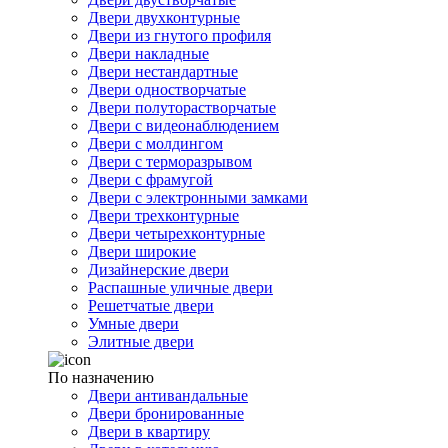
Двери двухконтурные
Двери из гнутого профиля
Двери накладные
Двери нестандартные
Двери одностворчатые
Двери полуторастворчатые
Двери с видеонаблюдением
Двери с молдингом
Двери с терморазрывом
Двери с фрамугой
Двери с электронными замками
Двери трехконтурные
Двери четырехконтурные
Двери широкие
Дизайнерские двери
Распашные уличные двери
Решетчатые двери
Умные двери
Элитные двери
По назначению
Двери антивандальные
Двери бронированные
Двери в квартиру