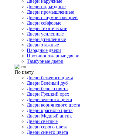
Двери наружные
Двери подъездные
Двери промышленные
Двери с шумоизоляцией
Двери сейфовые
Двери технические
Двери усиленные
Двери утепленные
Двери этажные
Парадные двери
Противопожарные двери
Тамбурные двери
По цвету
Двери бежевого цвета
Двери Белёный дуб
Двери белого цвета
Двери Грецкий орех
Двери зеленого цвета
Двери коричневого цвета
Двери красного цвета
Двери Медный антик
Двери светлые
Двери серого цвета
Двери синего цвета