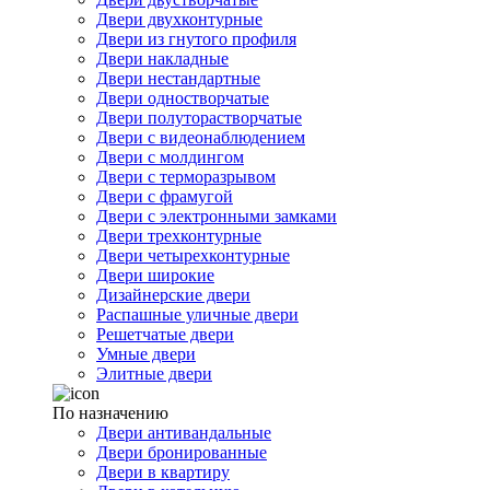
Двери двухконтурные
Двери из гнутого профиля
Двери накладные
Двери нестандартные
Двери одностворчатые
Двери полуторастворчатые
Двери с видеонаблюдением
Двери с молдингом
Двери с терморазрывом
Двери с фрамугой
Двери с электронными замками
Двери трехконтурные
Двери четырехконтурные
Двери широкие
Дизайнерские двери
Распашные уличные двери
Решетчатые двери
Умные двери
Элитные двери
По назначению
Двери антивандальные
Двери бронированные
Двери в квартиру