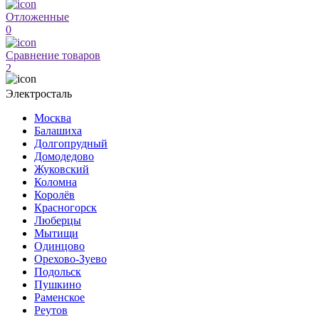
Отложенные
0
Сравнение товаров
2
Электросталь
Москва
Балашиха
Долгопрудный
Домодедово
Жуковский
Коломна
Королёв
Красногорск
Люберцы
Мытищи
Одинцово
Орехово-Зуево
Подольск
Пушкино
Раменское
Реутов