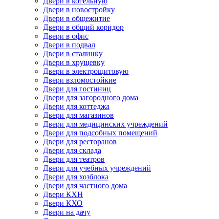
Двери в котельную
Двери в новостройку
Двери в общежитие
Двери в общий коридор
Двери в офис
Двери в подвал
Двери в сталинку
Двери в хрущевку
Двери в электрощитовую
Двери взломостойкие
Двери для гостиниц
Двери для загородного дома
Двери для коттеджа
Двери для магазинов
Двери для медицинских учреждений
Двери для подсобных помещений
Двери для ресторанов
Двери для склада
Двери для театров
Двери для учебных учреждений
Двери для хозблока
Двери для частного дома
Двери КХН
Двери КХО
Двери на дачу