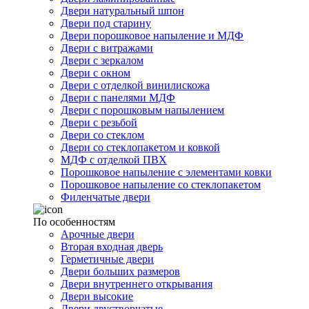
Двери натуральный шпон
Двери под старину
Двери порошковое напыление и МДФ
Двери с витражами
Двери с зеркалом
Двери с окном
Двери с отделкой винилискожа
Двери с панелями МДФ
Двери с порошковым напылением
Двери с резьбой
Двери со стеклом
Двери со стеклопакетом и ковкой
МДФ с отделкой ПВХ
Порошковое напыление с элементами ковки
Порошковое напыление со стеклопакетом
Филенчатые двери
По особенностям
Арочные двери
Вторая входная дверь
Герметичные двери
Двери больших размеров
Двери внутреннего открывания
Двери высокие
Двери двустворчатые