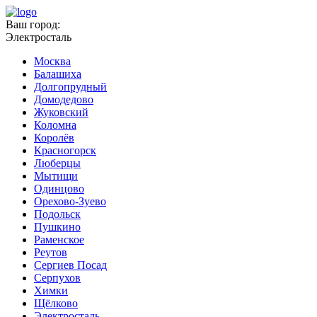
Ваш город:
Электросталь
Москва
Балашиха
Долгопрудный
Домодедово
Жуковский
Коломна
Королёв
Красногорск
Люберцы
Мытищи
Одинцово
Орехово-Зуево
Подольск
Пушкино
Раменское
Реутов
Сергиев Посад
Серпухов
Химки
Щёлково
Электросталь