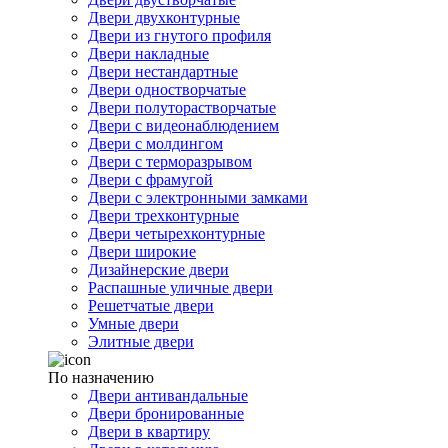
Двери двухконтурные
Двери из гнутого профиля
Двери накладные
Двери нестандартные
Двери одностворчатые
Двери полуторастворчатые
Двери с видеонаблюдением
Двери с молдингом
Двери с терморазрывом
Двери с фрамугой
Двери с электронными замками
Двери трехконтурные
Двери четырехконтурные
Двери широкие
Дизайнерские двери
Распашные уличные двери
Решетчатые двери
Умные двери
Элитные двери
По назначению
Двери антивандальные
Двери бронированные
Двери в квартиру