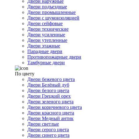
Двери наружные
Двери подъездные
Двери промышленные
Двери с шумоизоляцией
Двери сейфовые
Двери технические
Двери усиленные
Двери утепленные
Двери этажные
Парадные двери
Противопожарные двери
Тамбурные двери
По цвету
Двери бежевого цвета
Двери Белёный дуб
Двери белого цвета
Двери Грецкий орех
Двери зеленого цвета
Двери коричневого цвета
Двери красного цвета
Двери Медный антик
Двери светлые
Двери серого цвета
Двери синего цвета