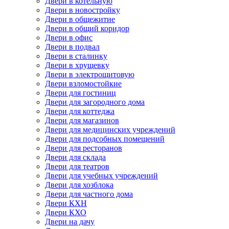
Двери в котельную
Двери в новостройку
Двери в общежитие
Двери в общий коридор
Двери в офис
Двери в подвал
Двери в сталинку
Двери в хрущевку
Двери в электрощитовую
Двери взломостойкие
Двери для гостиниц
Двери для загородного дома
Двери для коттеджа
Двери для магазинов
Двери для медицинских учреждений
Двери для подсобных помещений
Двери для ресторанов
Двери для склада
Двери для театров
Двери для учебных учреждений
Двери для хозблока
Двери для частного дома
Двери КХН
Двери КХО
Двери на дачу