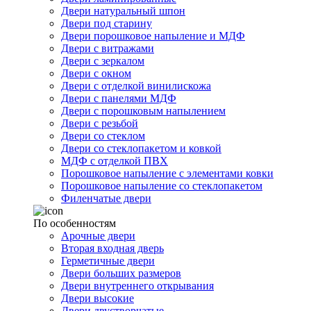
Двери натуральный шпон
Двери под старину
Двери порошковое напыление и МДФ
Двери с витражами
Двери с зеркалом
Двери с окном
Двери с отделкой винилискожа
Двери с панелями МДФ
Двери с порошковым напылением
Двери с резьбой
Двери со стеклом
Двери со стеклопакетом и ковкой
МДФ с отделкой ПВХ
Порошковое напыление с элементами ковки
Порошковое напыление со стеклопакетом
Филенчатые двери
По особенностям
Арочные двери
Вторая входная дверь
Герметичные двери
Двери больших размеров
Двери внутреннего открывания
Двери высокие
Двери двустворчатые