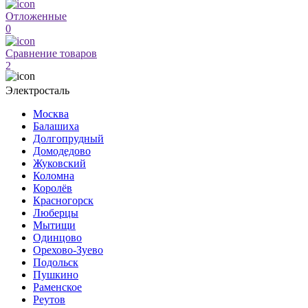
Отложенные
0
Сравнение товаров
2
Электросталь
Москва
Балашиха
Долгопрудный
Домодедово
Жуковский
Коломна
Королёв
Красногорск
Люберцы
Мытищи
Одинцово
Орехово-Зуево
Подольск
Пушкино
Раменское
Реутов