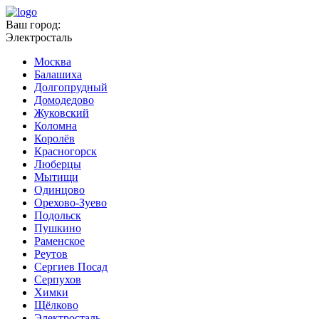
Ваш город:
Электросталь
Москва
Балашиха
Долгопрудный
Домодедово
Жуковский
Коломна
Королёв
Красногорск
Люберцы
Мытищи
Одинцово
Орехово-Зуево
Подольск
Пушкино
Раменское
Реутов
Сергиев Посад
Серпухов
Химки
Щёлково
Электросталь