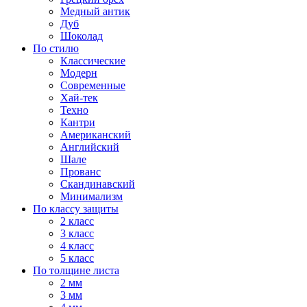
Медный антик
Дуб
Шоколад
По стилю
Классические
Модерн
Современные
Хай-тек
Техно
Кантри
Американский
Английский
Шале
Прованс
Скандинавский
Минимализм
По классу защиты
2 класс
3 класс
4 класс
5 класс
По толщине листа
2 мм
3 мм