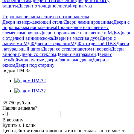
особенностям
Двери по назначению
Двери по классу
защиты
Двери по толщине листа
Фурнитура
-
Порошковое напыление со стеклопакетом
Двери из нержавеющей стали
Двери ламинированные
Двери с
порошковым напылением
Порошковое напыление с
элементами ковки
Двери порошковое напыление и МДФ
Двери
с отделкой винилискожа
Двери из массива дуба
Двери с
панелями МДФ
Двери с зеркалом
МДФ с отделкой ПВХ
Двери
натуральный шпон
Двери со стеклопакетом и ковкой
Двери
винорит
Двери со стеклом
Двери с витражами
Двери с
резьбой
Филенчатые двери
Глянцевые двери
Двери с
окном
Двери под старину
-
в дом ПМ-32
35 750
руб.
/шт
Нашли дешевле?
-
+
В корзину
Купить в 1 клик
Цена действительна только для интернет-магазина и может