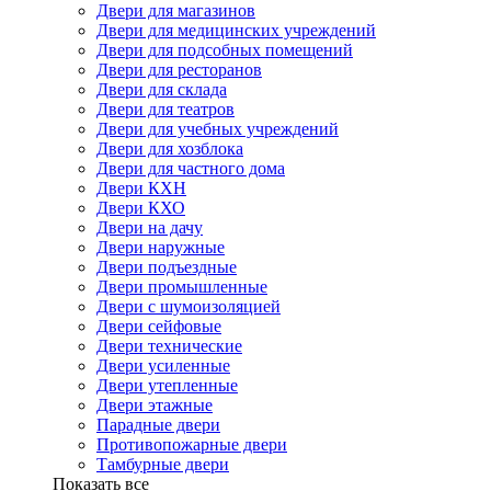
Двери для магазинов
Двери для медицинских учреждений
Двери для подсобных помещений
Двери для ресторанов
Двери для склада
Двери для театров
Двери для учебных учреждений
Двери для хозблока
Двери для частного дома
Двери КХН
Двери КХО
Двери на дачу
Двери наружные
Двери подъездные
Двери промышленные
Двери с шумоизоляцией
Двери сейфовые
Двери технические
Двери усиленные
Двери утепленные
Двери этажные
Парадные двери
Противопожарные двери
Тамбурные двери
Показать все