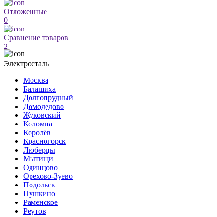
Отложенные
0
Сравнение товаров
2
Электросталь
Москва
Балашиха
Долгопрудный
Домодедово
Жуковский
Коломна
Королёв
Красногорск
Люберцы
Мытищи
Одинцово
Орехово-Зуево
Подольск
Пушкино
Раменское
Реутов