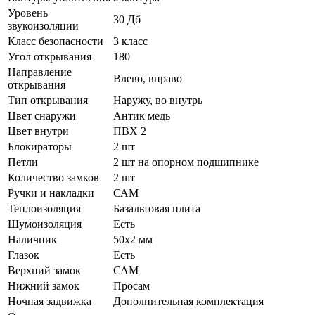
Уровень
30 Дб
звукоизоляции
Класс безопасности
3 класс
Угол открывания
180
Направление
Влево, вправо
открывания
Тип открывания
Наружу, во внутрь
Цвет снаружи
Антик медь
Цвет внутри
ПВХ 2
Блокираторы
2 шт
Петли
2 шт на опорном подшипнике
Количество замков
2 шт
Ручки и накладки
САМ
Теплоизоляция
Базальтовая плита
Шумоизоляция
Есть
Наличник
50х2 мм
Глазок
Есть
Верхний замок
САМ
Нижний замок
Просам
Ночная задвижка
Дополнительная комплектация