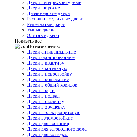
Двери четырехконтурные
Двери широкие
Дизайнерские двери
Распашные уличные двери
Решетчатые двери
Умные двери
Элитные двери
Показать все
По назначению
Двери антивандальные
Двери бронированные
Двери в квартиру
Двери в котельную
Двери в новостройку
Двери в общежитие
Двери в общий коридор
Двери в офис
Двери в подвал
Двери в сталинку
Двери в хрущевку
Двери в электрощитовую
Двери взломостойкие
Двери для гостиниц
Двери для загородного дома
Двери для коттеджа