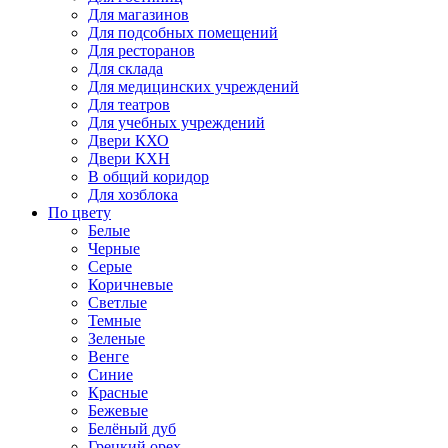
Для магазинов
Для подсобных помещений
Для ресторанов
Для склада
Для медицинских учреждений
Для театров
Для учебных учреждений
Двери КХО
Двери КХН
В общий коридор
Для хозблока
По цвету
Белые
Черные
Серые
Коричневые
Светлые
Темные
Зеленые
Венге
Синие
Красные
Бежевые
Белёный дуб
Грецкий орех