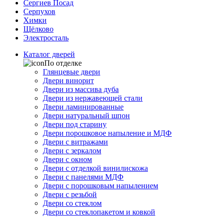
Сергиев Посад
Серпухов
Химки
Щёлково
Электросталь
Каталог дверей
По отделке
Глянцевые двери
Двери винорит
Двери из массива дуба
Двери из нержавеющей стали
Двери ламинированные
Двери натуральный шпон
Двери под старину
Двери порошковое напыление и МДФ
Двери с витражами
Двери с зеркалом
Двери с окном
Двери с отделкой винилискожа
Двери с панелями МДФ
Двери с порошковым напылением
Двери с резьбой
Двери со стеклом
Двери со стеклопакетом и ковкой