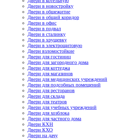
Двери в котельную
Двери в новостройку
Двери в общежитие
Двери в общий коридор
Двери в офис
Двери в подвал
Двери в сталинку
Двери в хрущевку
Двери в электрощитовую
Двери взломостойкие
Двери для гостиниц
Двери для загородного дома
Двери для коттеджа
Двери для магазинов
Двери для медицинских учреждений
Двери для подсобных помещений
Двери для ресторанов
Двери для склада
Двери для театров
Двери для учебных учреждений
Двери для хозблока
Двери для частного дома
Двери КХН
Двери КХО
Двери на дачу