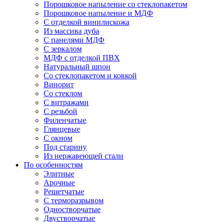
Порошковое напыление со стеклопакетом
Порошковое напыление и МДФ
С отделкой винилискожа
Из массива дуба
С панелями МДФ
С зеркалом
МДФ с отделкой ПВХ
Натуральный шпон
Со стеклопакетом и ковкой
Винорит
Со стеклом
С витражами
С резьбой
Филенчатые
Глянцевые
С окном
Под старину
Из нержавеющей стали
По особенностям
Элитные
Арочные
Решетчатые
С терморазрывом
Одностворчатые
Двустворчатые