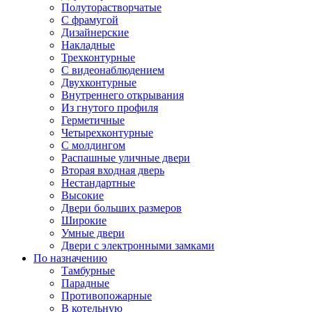
Полуторастворчатые
С фрамугой
Дизайнерские
Накладные
Трехконтурные
С видеонаблюдением
Двухконтурные
Внутреннего открывания
Из гнутого профиля
Герметичные
Четырехконтурные
С молдингом
Распашные уличные двери
Вторая входная дверь
Нестандартные
Высокие
Двери больших размеров
Широкие
Умные двери
Двери с электронными замками
По назначению
Тамбурные
Парадные
Противопожарные
В котельную