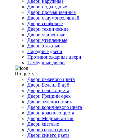
Двери наружные
Двери подъездные
Двери промышленные
Двери с шумоизоляцией
Двери сейфовые
Двери технические
Двери усиленные
Двери утепленные
Двери этажные
Парадные двери
Противопожарные двери
Тамбурные двери
По цвету
Двери бежевого цвета
Двери Белёный дуб
Двери белого цвета
Двери Грецкий орех
Двери зеленого цвета
Двери коричневого цвета
Двери красного цвета
Двери Медный антик
Двери светлые
Двери серого цвета
Двери синего цвета