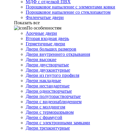
МДФ с отделкой ПВХ
Порошковое напыление с элементами ковки
Порошковое напыление со стеклопакетом
Филенчатые двери
Показать все
По особенностям
Арочные двери
Вторая входная дверь
Герметичные двери
Двери больших размеров
Двери внутреннего открывания
Двери высокие
Двери двустворчатые
Двери двухконтурные
Двери из гнутого профиля
Двери накладные
Двери нестандартные
Двери одностворчатые
Двери полуторастворчатые
Двери с видеонаблюдением
Двери с молдингом
Двери с терморазрывом
Двери с фрамугой
Двери с электронными замками
Двери трехконтурные