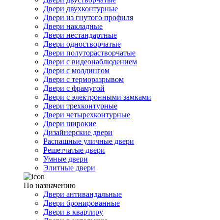
Двери двухконтурные
Двери из гнутого профиля
Двери накладные
Двери нестандартные
Двери одностворчатые
Двери полуторастворчатые
Двери с видеонаблюдением
Двери с молдингом
Двери с терморазрывом
Двери с фрамугой
Двери с электронными замками
Двери трехконтурные
Двери четырехконтурные
Двери широкие
Дизайнерские двери
Распашные уличные двери
Решетчатые двери
Умные двери
Элитные двери
По назначению
Двери антивандальные
Двери бронированные
Двери в квартиру