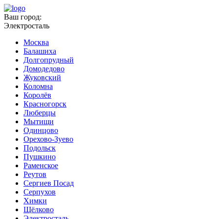
Ваш город:
Электросталь
Москва
Балашиха
Долгопрудный
Домодедово
Жуковский
Коломна
Королёв
Красногорск
Люберцы
Мытищи
Одинцово
Орехово-Зуево
Подольск
Пушкино
Раменское
Реутов
Сергиев Посад
Серпухов
Химки
Щёлково
Электросталь