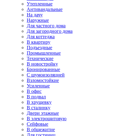
Утепленные
Антивандальные
На дачу
Наружные
Для частного дома
Для загородного дома
Для коттеджа
В квартиру
Подъездные
Промышленные
Технические
В новостройку
Бронированные
С шумоизоляцией
Взломостойкие
Усиленные
В офис
В подвал
В хрущевку
В сталинку
Двери этажные
В электрощитовую
Сейфовые
В общежитие
Для гостиниц