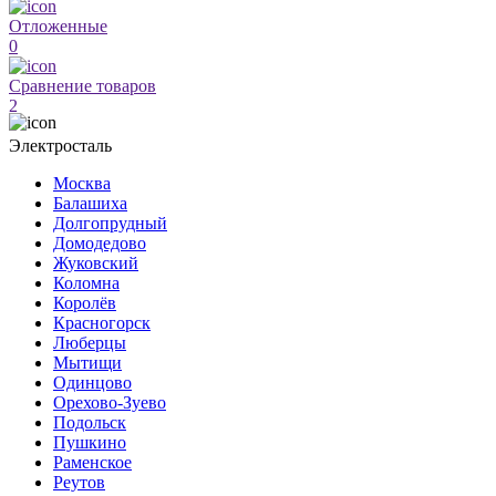
Отложенные
0
Сравнение товаров
2
Электросталь
Москва
Балашиха
Долгопрудный
Домодедово
Жуковский
Коломна
Королёв
Красногорск
Люберцы
Мытищи
Одинцово
Орехово-Зуево
Подольск
Пушкино
Раменское
Реутов