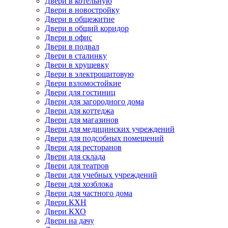
Двери в котельную
Двери в новостройку
Двери в общежитие
Двери в общий коридор
Двери в офис
Двери в подвал
Двери в сталинку
Двери в хрущевку
Двери в электрощитовую
Двери взломостойкие
Двери для гостиниц
Двери для загородного дома
Двери для коттеджа
Двери для магазинов
Двери для медицинских учреждений
Двери для подсобных помещений
Двери для ресторанов
Двери для склада
Двери для театров
Двери для учебных учреждений
Двери для хозблока
Двери для частного дома
Двери КХН
Двери КХО
Двери на дачу