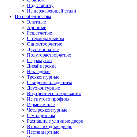
Под старину
Из нержавеющей стали
По особенностям
Элитные
Арочные
Решетчатые
С терморазрывом
Одностворчатые
Двустворчатые
Полуторастворчатые
С фрамугой
Дизайнерские
Накладные
Трехконтурные
С видеонаблюдением
Двухконтурные
Внутреннего открывания
Из гнутого профиля
Герметичные
Четырехконтурные
С молдингом
Распашные уличные двери
Вторая входная дверь
Нестандартные