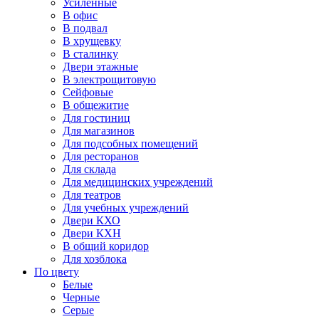
Усиленные
В офис
В подвал
В хрущевку
В сталинку
Двери этажные
В электрощитовую
Сейфовые
В общежитие
Для гостиниц
Для магазинов
Для подсобных помещений
Для ресторанов
Для склада
Для медицинских учреждений
Для театров
Для учебных учреждений
Двери КХО
Двери КХН
В общий коридор
Для хозблока
По цвету
Белые
Черные
Серые