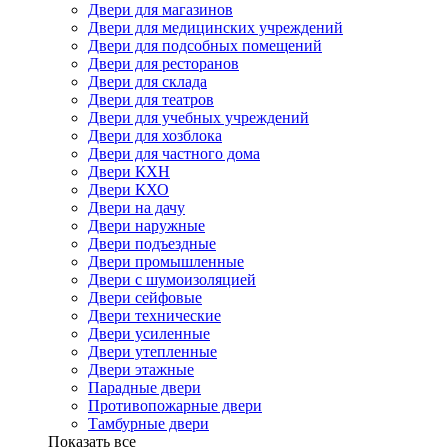
Двери для магазинов
Двери для медицинских учреждений
Двери для подсобных помещений
Двери для ресторанов
Двери для склада
Двери для театров
Двери для учебных учреждений
Двери для хозблока
Двери для частного дома
Двери КХН
Двери КХО
Двери на дачу
Двери наружные
Двери подъездные
Двери промышленные
Двери с шумоизоляцией
Двери сейфовые
Двери технические
Двери усиленные
Двери утепленные
Двери этажные
Парадные двери
Противопожарные двери
Тамбурные двери
Показать все