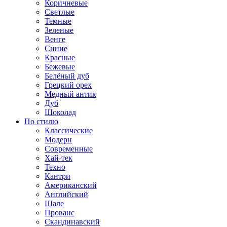
Коричневые
Светлые
Темные
Зеленые
Венге
Синие
Красные
Бежевые
Белёный дуб
Грецкий орех
Медный антик
Дуб
Шоколад
По стилю
Классические
Модерн
Современные
Хай-тек
Техно
Кантри
Американский
Английский
Шале
Прованс
Скандинавский