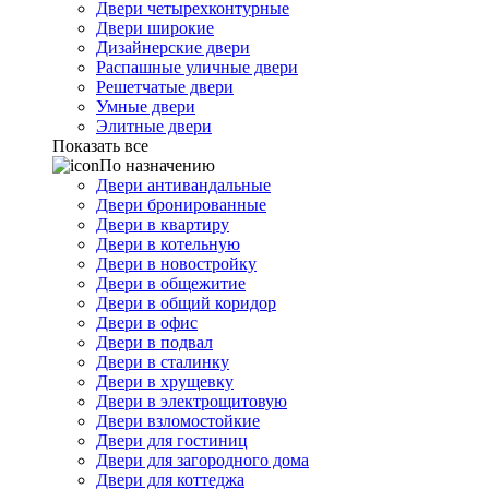
Двери четырехконтурные
Двери широкие
Дизайнерские двери
Распашные уличные двери
Решетчатые двери
Умные двери
Элитные двери
Показать все
По назначению
Двери антивандальные
Двери бронированные
Двери в квартиру
Двери в котельную
Двери в новостройку
Двери в общежитие
Двери в общий коридор
Двери в офис
Двери в подвал
Двери в сталинку
Двери в хрущевку
Двери в электрощитовую
Двери взломостойкие
Двери для гостиниц
Двери для загородного дома
Двери для коттеджа