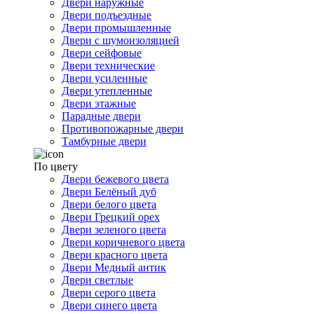
Двери наружные
Двери подъездные
Двери промышленные
Двери с шумоизоляцией
Двери сейфовые
Двери технические
Двери усиленные
Двери утепленные
Двери этажные
Парадные двери
Противопожарные двери
Тамбурные двери
По цвету
Двери бежевого цвета
Двери Белёный дуб
Двери белого цвета
Двери Грецкий орех
Двери зеленого цвета
Двери коричневого цвета
Двери красного цвета
Двери Медный антик
Двери светлые
Двери серого цвета
Двери синего цвета