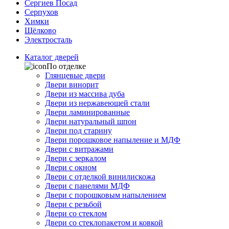
Сергиев Посад
Серпухов
Химки
Щёлково
Электросталь
Каталог дверей
По отделке
Глянцевые двери
Двери винорит
Двери из массива дуба
Двери из нержавеющей стали
Двери ламинированные
Двери натуральный шпон
Двери под старину
Двери порошковое напыление и МДФ
Двери с витражами
Двери с зеркалом
Двери с окном
Двери с отделкой винилискожа
Двери с панелями МДФ
Двери с порошковым напылением
Двери с резьбой
Двери со стеклом
Двери со стеклопакетом и ковкой