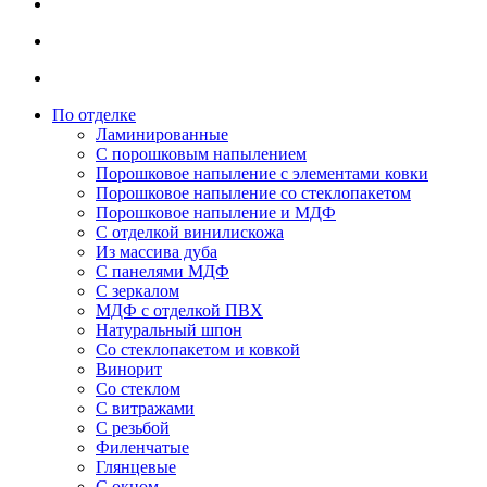
По отделке
Ламинированные
С порошковым напылением
Порошковое напыление с элементами ковки
Порошковое напыление со стеклопакетом
Порошковое напыление и МДФ
С отделкой винилискожа
Из массива дуба
С панелями МДФ
С зеркалом
МДФ с отделкой ПВХ
Натуральный шпон
Со стеклопакетом и ковкой
Винорит
Со стеклом
С витражами
С резьбой
Филенчатые
Глянцевые
С окном