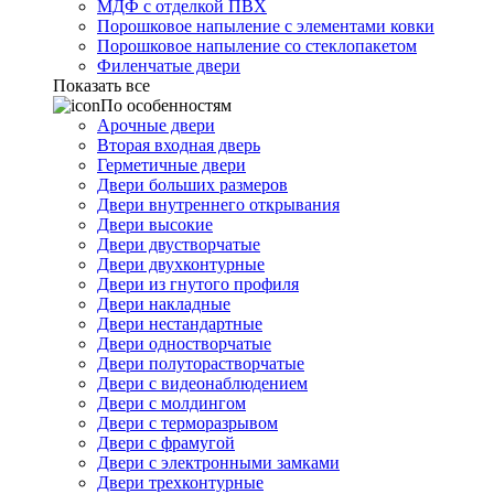
МДФ с отделкой ПВХ
Порошковое напыление с элементами ковки
Порошковое напыление со стеклопакетом
Филенчатые двери
Показать все
По особенностям
Арочные двери
Вторая входная дверь
Герметичные двери
Двери больших размеров
Двери внутреннего открывания
Двери высокие
Двери двустворчатые
Двери двухконтурные
Двери из гнутого профиля
Двери накладные
Двери нестандартные
Двери одностворчатые
Двери полуторастворчатые
Двери с видеонаблюдением
Двери с молдингом
Двери с терморазрывом
Двери с фрамугой
Двери с электронными замками
Двери трехконтурные