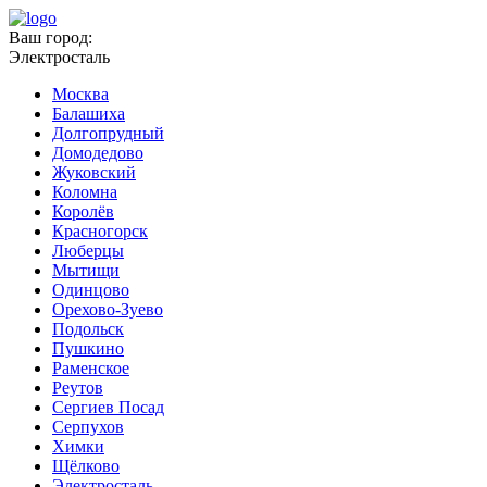
Ваш город:
Электросталь
Москва
Балашиха
Долгопрудный
Домодедово
Жуковский
Коломна
Королёв
Красногорск
Люберцы
Мытищи
Одинцово
Орехово-Зуево
Подольск
Пушкино
Раменское
Реутов
Сергиев Посад
Серпухов
Химки
Щёлково
Электросталь