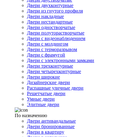
Двери двухконтурные
Двери из гнутого профиля
Двери накладные
Двери нестандартные
Двери одностворчатые
Двери полуторастворчатые
Двери с видеонаблюдением
Двери с молдингом
Двери с терморазрывом
Двери с фрамугой
Двери с электронными замками
Двери трехконтурные
Двери четырехконтурные
Двери широкие
Дизайнерские двери
Распашные уличные двери
Решетчатые двери
Умные двери
Элитные двери
По назначению
Двери антивандальные
Двери бронированные
Двери в квартиру