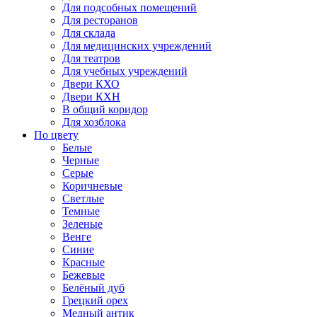
Для подсобных помещений
Для ресторанов
Для склада
Для медицинских учреждений
Для театров
Для учебных учреждений
Двери КХО
Двери КХН
В общий коридор
Для хозблока
По цвету
Белые
Черные
Серые
Коричневые
Светлые
Темные
Зеленые
Венге
Синие
Красные
Бежевые
Белёный дуб
Грецкий орех
Медный антик