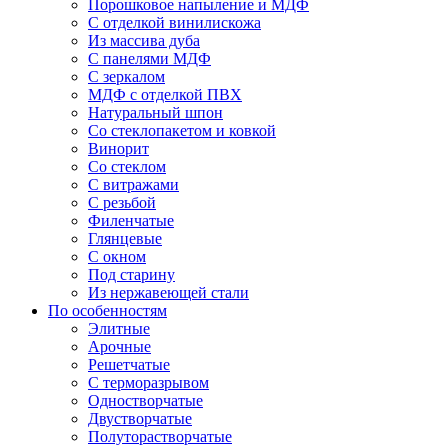
Порошковое напыление и МДФ
С отделкой винилискожа
Из массива дуба
С панелями МДФ
С зеркалом
МДФ с отделкой ПВХ
Натуральный шпон
Со стеклопакетом и ковкой
Винорит
Со стеклом
С витражами
С резьбой
Филенчатые
Глянцевые
С окном
Под старину
Из нержавеющей стали
По особенностям
Элитные
Арочные
Решетчатые
С терморазрывом
Одностворчатые
Двустворчатые
Полуторастворчатые