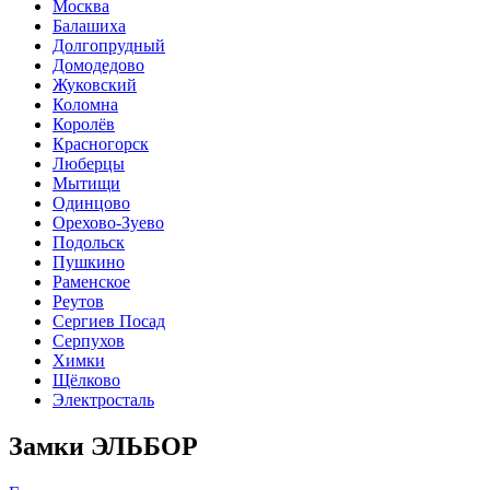
Москва
Балашиха
Долгопрудный
Домодедово
Жуковский
Коломна
Королёв
Красногорск
Люберцы
Мытищи
Одинцово
Орехово-Зуево
Подольск
Пушкино
Раменское
Реутов
Сергиев Посад
Серпухов
Химки
Щёлково
Электросталь
Замки ЭЛЬБОР