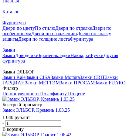
Главная
-
Каталог
-
Фурнитура
Двери по цвету
По стилю
Двери по отделке
Двери по
особенностям
Двери по назначению
Двери по классу
защиты
Двери по толщине листа
Фурнитура
-
Замки
Замки
Доводчики
Броненакладки
Накладки
Ручки
Другая
фурнитура
-
Замки ЭЛЬБОР
Замки Kale
Замки CISA
Замки Mottura
Замки CRIT
Замки
ГАРДИАН
Замки МЕТТЭМ
Замки ПРОСАМ
Замки FUARO
Фильтр
По популярности
По алфавиту
По цене
Быстрый просмотр
Замок ЭЛЬБОР, Кремень 1.03.25
1 040
руб.
/шт
-
+
В корзину