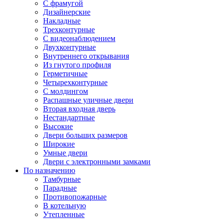
С фрамугой
Дизайнерские
Накладные
Трехконтурные
С видеонаблюдением
Двухконтурные
Внутреннего открывания
Из гнутого профиля
Герметичные
Четырехконтурные
С молдингом
Распашные уличные двери
Вторая входная дверь
Нестандартные
Высокие
Двери больших размеров
Широкие
Умные двери
Двери с электронными замками
По назначению
Тамбурные
Парадные
Противопожарные
В котельную
Утепленные