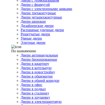
Двери с терморазрывом
Двери с фрамугой
Двери с электронными замками
Двери трехконтурные
Двери четырехконтурные
Двери широкие
Дизайнерские двери
Распашные уличные двери
Решетчатые двери
Умные двери
Элитные двери
По назначению
Двери антивандальные
Двери бронированные
Двери в квартиру
Двери в котельную
Двери в новостройку
Двери в общежитие
Двери в общий коридор
Двери в офис
Двери в подвал
Двери в сталинку
Двери в хрущевку
Двери в электрощитовую