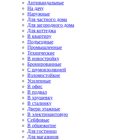
Антивандальные
На дачу
Наружные
Для частного дома
Для загородного дома
Для коттеджа
В квартиру
Подъездные
Промышленные
Технические
В новостройку
Бронированные
С шумоизоляцией
Взломостойкие
Усиленные
В офис
В подвал
В хрущевку
В сталинку
Двери этажные
В электрощитовую
Сейфовые
В общежитие
Для гостиниц
Для магазинов