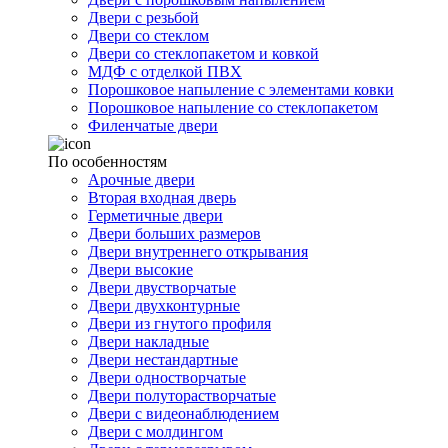
Двери с резьбой
Двери со стеклом
Двери со стеклопакетом и ковкой
МДФ с отделкой ПВХ
Порошковое напыление с элементами ковки
Порошковое напыление со стеклопакетом
Филенчатые двери
По особенностям
Арочные двери
Вторая входная дверь
Герметичные двери
Двери больших размеров
Двери внутреннего открывания
Двери высокие
Двери двустворчатые
Двери двухконтурные
Двери из гнутого профиля
Двери накладные
Двери нестандартные
Двери одностворчатые
Двери полуторастворчатые
Двери с видеонаблюдением
Двери с молдингом