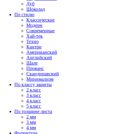
Дуб
Шоколад
По стилю
Классические
Модерн
Современные
Хай-тек
Техно
Кантри
Американский
Английский
Шале
Прованс
Скандинавский
Минимализм
По классу защиты
2 класс
3 класс
4 класс
5 класс
По толщине листа
2 мм
3 мм
4 мм
Фурнитура