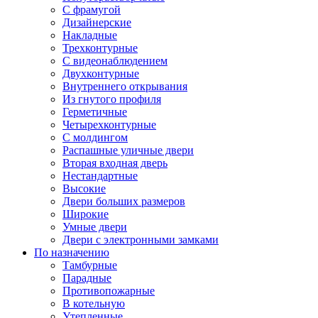
С фрамугой
Дизайнерские
Накладные
Трехконтурные
С видеонаблюдением
Двухконтурные
Внутреннего открывания
Из гнутого профиля
Герметичные
Четырехконтурные
С молдингом
Распашные уличные двери
Вторая входная дверь
Нестандартные
Высокие
Двери больших размеров
Широкие
Умные двери
Двери с электронными замками
По назначению
Тамбурные
Парадные
Противопожарные
В котельную
Утепленные