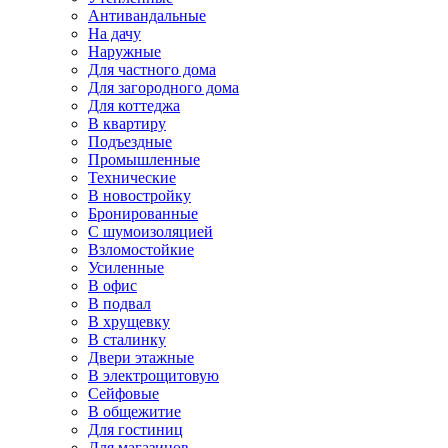
Антивандальные
На дачу
Наружные
Для частного дома
Для загородного дома
Для коттеджа
В квартиру
Подъездные
Промышленные
Технические
В новостройку
Бронированные
С шумоизоляцией
Взломостойкие
Усиленные
В офис
В подвал
В хрущевку
В сталинку
Двери этажные
В электрощитовую
Сейфовые
В общежитие
Для гостиниц
Для магазинов