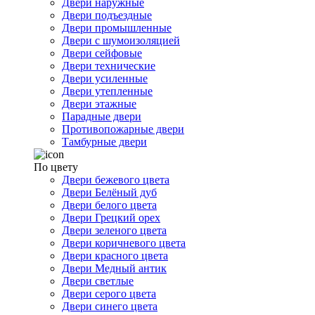
Двери наружные
Двери подъездные
Двери промышленные
Двери с шумоизоляцией
Двери сейфовые
Двери технические
Двери усиленные
Двери утепленные
Двери этажные
Парадные двери
Противопожарные двери
Тамбурные двери
По цвету
Двери бежевого цвета
Двери Белёный дуб
Двери белого цвета
Двери Грецкий орех
Двери зеленого цвета
Двери коричневого цвета
Двери красного цвета
Двери Медный антик
Двери светлые
Двери серого цвета
Двери синего цвета