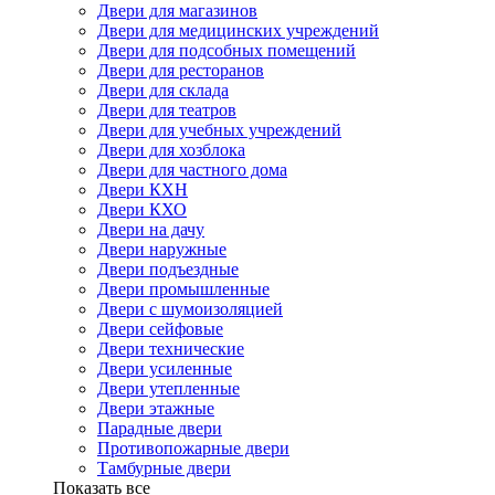
Двери для магазинов
Двери для медицинских учреждений
Двери для подсобных помещений
Двери для ресторанов
Двери для склада
Двери для театров
Двери для учебных учреждений
Двери для хозблока
Двери для частного дома
Двери КХН
Двери КХО
Двери на дачу
Двери наружные
Двери подъездные
Двери промышленные
Двери с шумоизоляцией
Двери сейфовые
Двери технические
Двери усиленные
Двери утепленные
Двери этажные
Парадные двери
Противопожарные двери
Тамбурные двери
Показать все