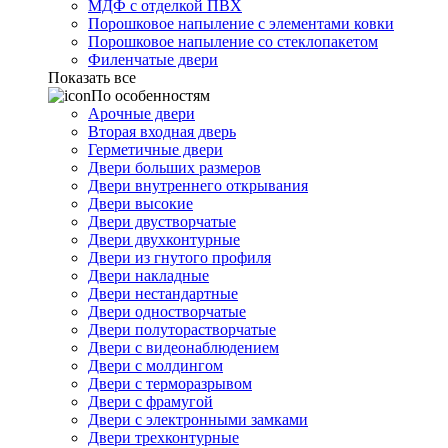
МДФ с отделкой ПВХ
Порошковое напыление с элементами ковки
Порошковое напыление со стеклопакетом
Филенчатые двери
Показать все
По особенностям
Арочные двери
Вторая входная дверь
Герметичные двери
Двери больших размеров
Двери внутреннего открывания
Двери высокие
Двери двустворчатые
Двери двухконтурные
Двери из гнутого профиля
Двери накладные
Двери нестандартные
Двери одностворчатые
Двери полуторастворчатые
Двери с видеонаблюдением
Двери с молдингом
Двери с терморазрывом
Двери с фрамугой
Двери с электронными замками
Двери трехконтурные