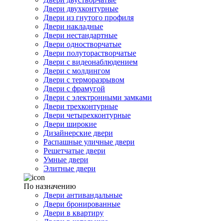
Двери двухконтурные
Двери из гнутого профиля
Двери накладные
Двери нестандартные
Двери одностворчатые
Двери полуторастворчатые
Двери с видеонаблюдением
Двери с молдингом
Двери с терморазрывом
Двери с фрамугой
Двери с электронными замками
Двери трехконтурные
Двери четырехконтурные
Двери широкие
Дизайнерские двери
Распашные уличные двери
Решетчатые двери
Умные двери
Элитные двери
По назначению
Двери антивандальные
Двери бронированные
Двери в квартиру