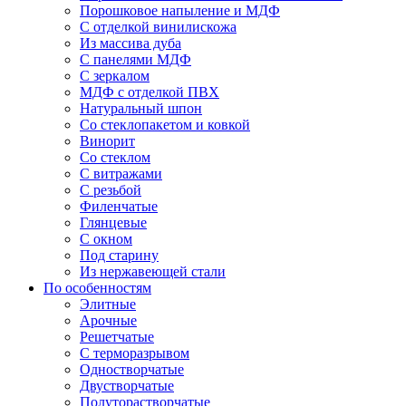
Порошковое напыление и МДФ
С отделкой винилискожа
Из массива дуба
С панелями МДФ
С зеркалом
МДФ с отделкой ПВХ
Натуральный шпон
Со стеклопакетом и ковкой
Винорит
Со стеклом
С витражами
С резьбой
Филенчатые
Глянцевые
С окном
Под старину
Из нержавеющей стали
По особенностям
Элитные
Арочные
Решетчатые
С терморазрывом
Одностворчатые
Двустворчатые
Полуторастворчатые