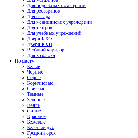
Для подсобных помещений
Для ресторанов
Для склада
Для медицинских учреждений
Для театров
Для учебных учреждений
Двери КХО
Двери КХН
В общий коридор
Для хозблока
По цвету
Белые
Черные
Серые
Коричневые
Светлые
Темные
Зеленые
Венге
Синие
Красные
Бежевые
Белёный дуб
Грецкий орех