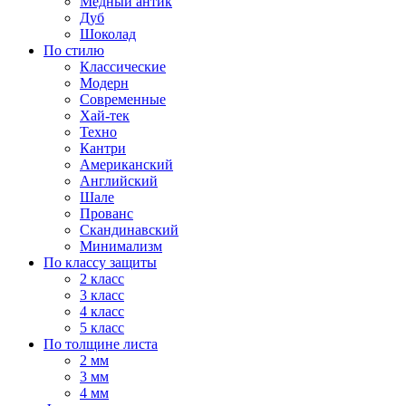
Медный антик
Дуб
Шоколад
По стилю
Классические
Модерн
Современные
Хай-тек
Техно
Кантри
Американский
Английский
Шале
Прованс
Скандинавский
Минимализм
По классу защиты
2 класс
3 класс
4 класс
5 класс
По толщине листа
2 мм
3 мм
4 мм