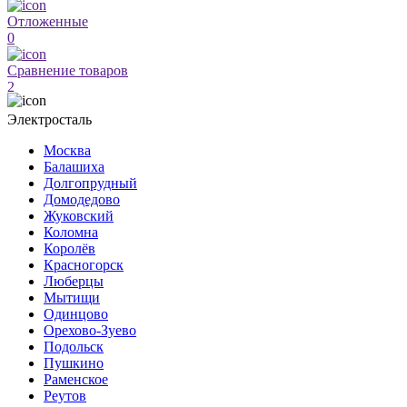
Отложенные
0
Сравнение товаров
2
Электросталь
Москва
Балашиха
Долгопрудный
Домодедово
Жуковский
Коломна
Королёв
Красногорск
Люберцы
Мытищи
Одинцово
Орехово-Зуево
Подольск
Пушкино
Раменское
Реутов