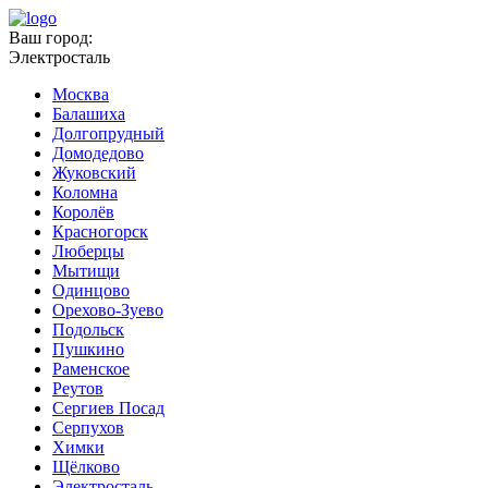
Ваш город:
Электросталь
Москва
Балашиха
Долгопрудный
Домодедово
Жуковский
Коломна
Королёв
Красногорск
Люберцы
Мытищи
Одинцово
Орехово-Зуево
Подольск
Пушкино
Раменское
Реутов
Сергиев Посад
Серпухов
Химки
Щёлково
Электросталь