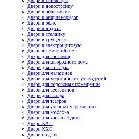
Двери в котельную
Двери в новостройку
Двери в общежитие
Двери в общий коридор
Двери в офис
Двери в подвал
Двери в сталинку
Двери в хрущевку
Двери в электрощитовую
Двери взломостойкие
Двери для гостиниц
Двери для загородного дома
Двери для коттеджа
Двери для магазинов
Двери для медицинских учреждений
Двери для подсобных помещений
Двери для ресторанов
Двери для склада
Двери для театров
Двери для учебных учреждений
Двери для хозблока
Двери для частного дома
Двери КХН
Двери КХО
Двери на дачу