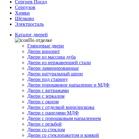
Сергиев Посад
Серпухов
Химки
Щёлково
Электросталь
Каталог дверей
По отделке
Глянцевые двери
Двери винорит
Двери из массива дуба
Двери из нержавеющей стали
Двери ламинированные
Двери натуральный шпон
Двери под старину
Двери порошковое напыление и МДФ
Двери с витражами
Двери с зеркалом
Двери с окном
Двери с отделкой винилискожа
Двери с панелями МДФ
Двери с порошковым напылением
Двери с резьбой
Двери со стеклом
Двери со стеклопакетом и ковкой