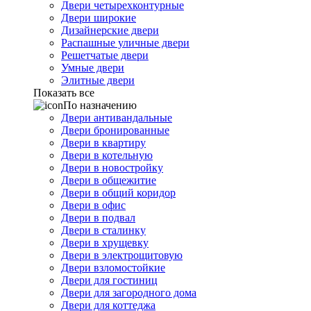
Двери четырехконтурные
Двери широкие
Дизайнерские двери
Распашные уличные двери
Решетчатые двери
Умные двери
Элитные двери
Показать все
По назначению
Двери антивандальные
Двери бронированные
Двери в квартиру
Двери в котельную
Двери в новостройку
Двери в общежитие
Двери в общий коридор
Двери в офис
Двери в подвал
Двери в сталинку
Двери в хрущевку
Двери в электрощитовую
Двери взломостойкие
Двери для гостиниц
Двери для загородного дома
Двери для коттеджа