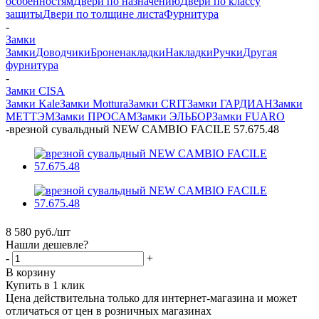
особенностям
Двери по назначению
Двери по классу
защиты
Двери по толщине листа
Фурнитура
-
Замки
Замки
Доводчики
Броненакладки
Накладки
Ручки
Другая
фурнитура
-
Замки CISA
Замки Kale
Замки Mottura
Замки CRIT
Замки ГАРДИАН
Замки
МЕТТЭМ
Замки ПРОСАМ
Замки ЭЛЬБОР
Замки FUARO
-
врезной сувальдный NEW CAMBIO FACILE 57.675.48
8 580
руб.
/шт
Нашли дешевле?
-
+
В корзину
Купить в 1 клик
Цена действительна только для интернет-магазина и может
отличаться от цен в розничных магазинах