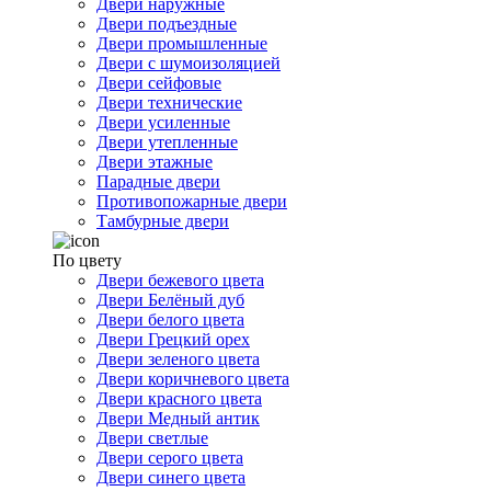
Двери наружные
Двери подъездные
Двери промышленные
Двери с шумоизоляцией
Двери сейфовые
Двери технические
Двери усиленные
Двери утепленные
Двери этажные
Парадные двери
Противопожарные двери
Тамбурные двери
По цвету
Двери бежевого цвета
Двери Белёный дуб
Двери белого цвета
Двери Грецкий орех
Двери зеленого цвета
Двери коричневого цвета
Двери красного цвета
Двери Медный антик
Двери светлые
Двери серого цвета
Двери синего цвета