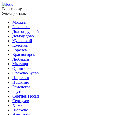
Ваш город:
Электросталь
Москва
Балашиха
Долгопрудный
Домодедово
Жуковский
Коломна
Королёв
Красногорск
Люберцы
Мытищи
Одинцово
Орехово-Зуево
Подольск
Пушкино
Раменское
Реутов
Сергиев Посад
Серпухов
Химки
Щёлково
Электросталь