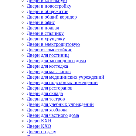
Двери в котельную
Двери в новостройку
Двери в общежитие
Двери в общий коридор
Двери в офис
Двери в подвал
Двери в сталинку
Двери в хрущевку
Двери в электрощитовую
Двери взломостойкие
Двери для гостиниц
Двери для загородного дома
Двери для коттеджа
Двери для магазинов
Двери для медицинских учреждений
Двери для подсобных помещений
Двери для ресторанов
Двери для склада
Двери для театров
Двери для учебных учреждений
Двери для хозблока
Двери для частного дома
Двери КХН
Двери КХО
Двери на дачу