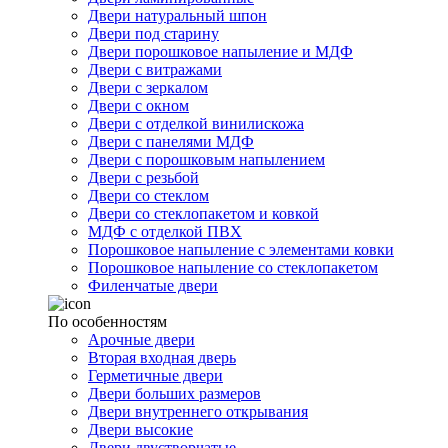
Двери натуральный шпон
Двери под старину
Двери порошковое напыление и МДФ
Двери с витражами
Двери с зеркалом
Двери с окном
Двери с отделкой винилискожа
Двери с панелями МДФ
Двери с порошковым напылением
Двери с резьбой
Двери со стеклом
Двери со стеклопакетом и ковкой
МДФ с отделкой ПВХ
Порошковое напыление с элементами ковки
Порошковое напыление со стеклопакетом
Филенчатые двери
По особенностям
Арочные двери
Вторая входная дверь
Герметичные двери
Двери больших размеров
Двери внутреннего открывания
Двери высокие
Двери двустворчатые