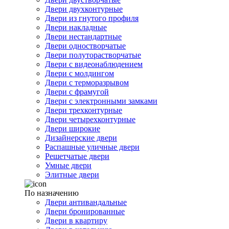
Двери двухконтурные
Двери из гнутого профиля
Двери накладные
Двери нестандартные
Двери одностворчатые
Двери полуторастворчатые
Двери с видеонаблюдением
Двери с молдингом
Двери с терморазрывом
Двери с фрамугой
Двери с электронными замками
Двери трехконтурные
Двери четырехконтурные
Двери широкие
Дизайнерские двери
Распашные уличные двери
Решетчатые двери
Умные двери
Элитные двери
По назначению
Двери антивандальные
Двери бронированные
Двери в квартиру