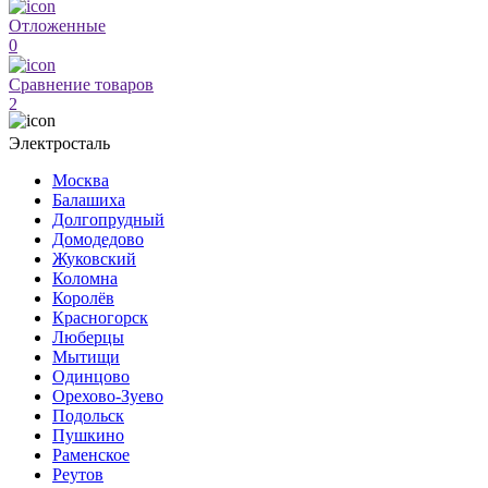
Отложенные
0
Сравнение товаров
2
Электросталь
Москва
Балашиха
Долгопрудный
Домодедово
Жуковский
Коломна
Королёв
Красногорск
Люберцы
Мытищи
Одинцово
Орехово-Зуево
Подольск
Пушкино
Раменское
Реутов