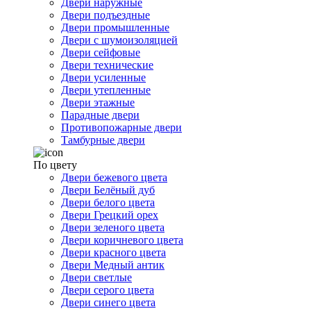
Двери наружные
Двери подъездные
Двери промышленные
Двери с шумоизоляцией
Двери сейфовые
Двери технические
Двери усиленные
Двери утепленные
Двери этажные
Парадные двери
Противопожарные двери
Тамбурные двери
По цвету
Двери бежевого цвета
Двери Белёный дуб
Двери белого цвета
Двери Грецкий орех
Двери зеленого цвета
Двери коричневого цвета
Двери красного цвета
Двери Медный антик
Двери светлые
Двери серого цвета
Двери синего цвета