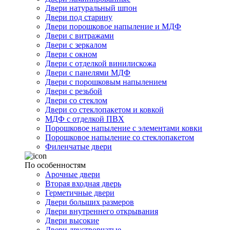
Двери натуральный шпон
Двери под старину
Двери порошковое напыление и МДФ
Двери с витражами
Двери с зеркалом
Двери с окном
Двери с отделкой винилискожа
Двери с панелями МДФ
Двери с порошковым напылением
Двери с резьбой
Двери со стеклом
Двери со стеклопакетом и ковкой
МДФ с отделкой ПВХ
Порошковое напыление с элементами ковки
Порошковое напыление со стеклопакетом
Филенчатые двери
По особенностям
Арочные двери
Вторая входная дверь
Герметичные двери
Двери больших размеров
Двери внутреннего открывания
Двери высокие
Двери двустворчатые