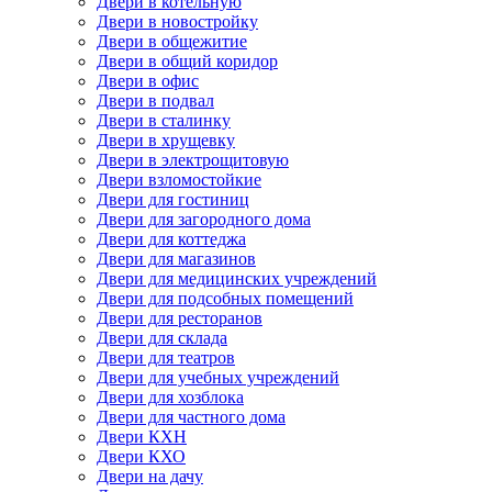
Двери в котельную
Двери в новостройку
Двери в общежитие
Двери в общий коридор
Двери в офис
Двери в подвал
Двери в сталинку
Двери в хрущевку
Двери в электрощитовую
Двери взломостойкие
Двери для гостиниц
Двери для загородного дома
Двери для коттеджа
Двери для магазинов
Двери для медицинских учреждений
Двери для подсобных помещений
Двери для ресторанов
Двери для склада
Двери для театров
Двери для учебных учреждений
Двери для хозблока
Двери для частного дома
Двери КХН
Двери КХО
Двери на дачу