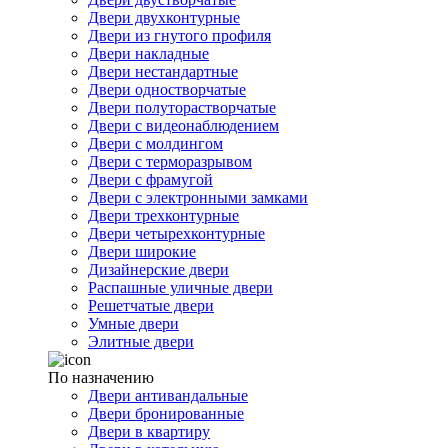
Двери двухконтурные
Двери из гнутого профиля
Двери накладные
Двери нестандартные
Двери одностворчатые
Двери полуторастворчатые
Двери с видеонаблюдением
Двери с молдингом
Двери с терморазрывом
Двери с фрамугой
Двери с электронными замками
Двери трехконтурные
Двери четырехконтурные
Двери широкие
Дизайнерские двери
Распашные уличные двери
Решетчатые двери
Умные двери
Элитные двери
По назначению
Двери антивандальные
Двери бронированные
Двери в квартиру