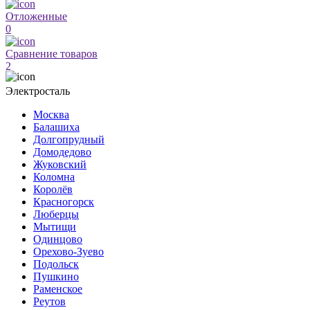
Отложенные
0
Сравнение товаров
2
Электросталь
Москва
Балашиха
Долгопрудный
Домодедово
Жуковский
Коломна
Королёв
Красногорск
Люберцы
Мытищи
Одинцово
Орехово-Зуево
Подольск
Пушкино
Раменское
Реутов