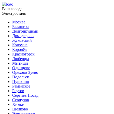
Ваш город:
Электросталь
Москва
Балашиха
Долгопрудный
Домодедово
Жуковский
Коломна
Королёв
Красногорск
Люберцы
Мытищи
Одинцово
Орехово-Зуево
Подольск
Пушкино
Раменское
Реутов
Сергиев Посад
Серпухов
Химки
Щёлково
Электросталь