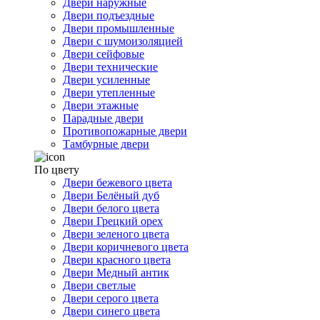
Двери наружные
Двери подъездные
Двери промышленные
Двери с шумоизоляцией
Двери сейфовые
Двери технические
Двери усиленные
Двери утепленные
Двери этажные
Парадные двери
Противопожарные двери
Тамбурные двери
По цвету
Двери бежевого цвета
Двери Белёный дуб
Двери белого цвета
Двери Грецкий орех
Двери зеленого цвета
Двери коричневого цвета
Двери красного цвета
Двери Медный антик
Двери светлые
Двери серого цвета
Двери синего цвета