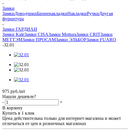
-
Замки
Замки
Доводчики
Броненакладки
Накладки
Ручки
Другая
фурнитура
-
Замки ГАРДИАН
Замки Kale
Замки CISA
Замки Mottura
Замки CRIT
Замки
МЕТТЭМ
Замки ПРОСАМ
Замки ЭЛЬБОР
Замки FUARO
-
32.01
975
руб.
/шт
Нашли дешевле?
-
+
В корзину
Купить в 1 клик
Цена действительна только для интернет-магазина и может
отличаться от цен в розничных магазинах