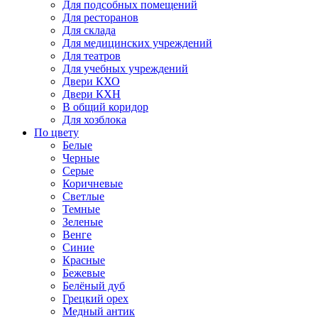
Для подсобных помещений
Для ресторанов
Для склада
Для медицинских учреждений
Для театров
Для учебных учреждений
Двери КХО
Двери КХН
В общий коридор
Для хозблока
По цвету
Белые
Черные
Серые
Коричневые
Светлые
Темные
Зеленые
Венге
Синие
Красные
Бежевые
Белёный дуб
Грецкий орех
Медный антик