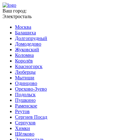
Ваш город:
Электросталь
Москва
Балашиха
Долгопрудный
Домодедово
Жуковский
Коломна
Королёв
Красногорск
Люберцы
Мытищи
Одинцово
Орехово-Зуево
Подольск
Пушкино
Раменское
Реутов
Сергиев Посад
Серпухов
Химки
Щёлково
Электросталь