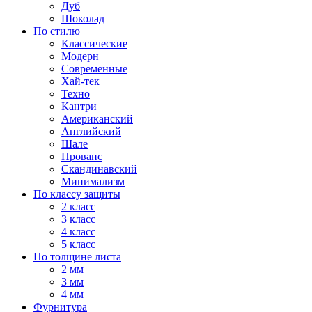
Дуб
Шоколад
По стилю
Классические
Модерн
Современные
Хай-тек
Техно
Кантри
Американский
Английский
Шале
Прованс
Скандинавский
Минимализм
По классу защиты
2 класс
3 класс
4 класс
5 класс
По толщине листа
2 мм
3 мм
4 мм
Фурнитура