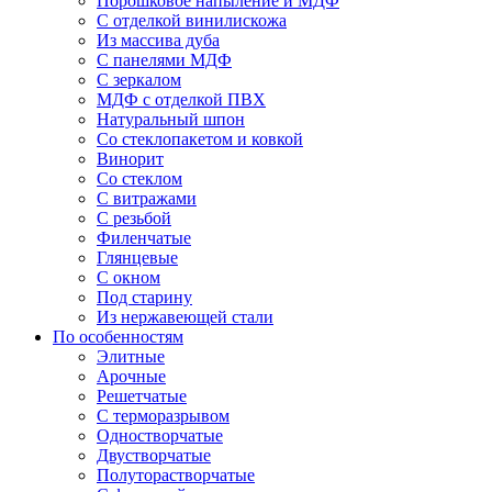
Порошковое напыление и МДФ
С отделкой винилискожа
Из массива дуба
С панелями МДФ
С зеркалом
МДФ с отделкой ПВХ
Натуральный шпон
Со стеклопакетом и ковкой
Винорит
Со стеклом
С витражами
С резьбой
Филенчатые
Глянцевые
С окном
Под старину
Из нержавеющей стали
По особенностям
Элитные
Арочные
Решетчатые
С терморазрывом
Одностворчатые
Двустворчатые
Полуторастворчатые