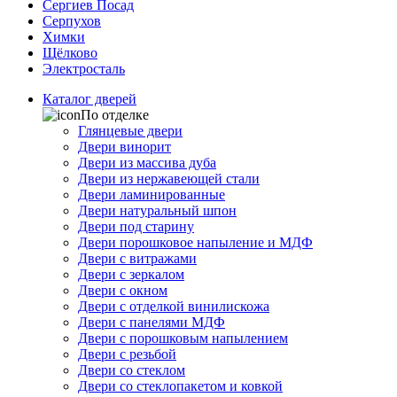
Сергиев Посад
Серпухов
Химки
Щёлково
Электросталь
Каталог дверей
По отделке
Глянцевые двери
Двери винорит
Двери из массива дуба
Двери из нержавеющей стали
Двери ламинированные
Двери натуральный шпон
Двери под старину
Двери порошковое напыление и МДФ
Двери с витражами
Двери с зеркалом
Двери с окном
Двери с отделкой винилискожа
Двери с панелями МДФ
Двери с порошковым напылением
Двери с резьбой
Двери со стеклом
Двери со стеклопакетом и ковкой