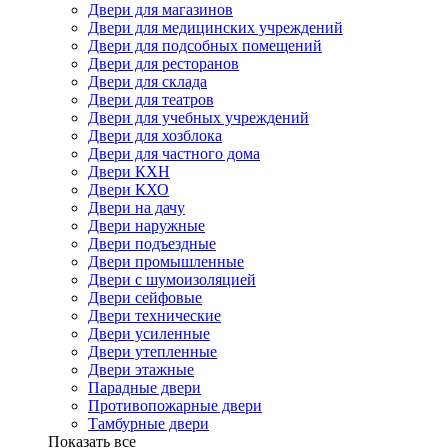
Двери для магазинов
Двери для медицинских учреждений
Двери для подсобных помещений
Двери для ресторанов
Двери для склада
Двери для театров
Двери для учебных учреждений
Двери для хозблока
Двери для частного дома
Двери КХН
Двери КХО
Двери на дачу
Двери наружные
Двери подъездные
Двери промышленные
Двери с шумоизоляцией
Двери сейфовые
Двери технические
Двери усиленные
Двери утепленные
Двери этажные
Парадные двери
Противопожарные двери
Тамбурные двери
Показать все