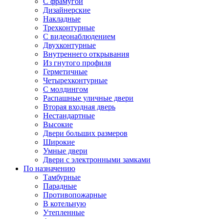
С фрамугой
Дизайнерские
Накладные
Трехконтурные
С видеонаблюдением
Двухконтурные
Внутреннего открывания
Из гнутого профиля
Герметичные
Четырехконтурные
С молдингом
Распашные уличные двери
Вторая входная дверь
Нестандартные
Высокие
Двери больших размеров
Широкие
Умные двери
Двери с электронными замками
По назначению
Тамбурные
Парадные
Противопожарные
В котельную
Утепленные