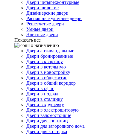
Двери четырехконтурные
Двери широкие
Дизайнерские двери
Распашные уличные двери
Решетчатые двери
Умные двери
Элитные двери
Показать все
По назначению
Двери антивандальные
Двери бронированные
Двери в квартиру
Двери в котельную
Двери в новостройку
Двери в общежитие
Двери в общий коридор
Двери в офис
Двери в подвал
Двери в сталинку
Двери в хрущевку
Двери в электрощитовую
Двери взломостойкие
Двери для гостиниц
Двери для загородного дома
Двери для коттеджа