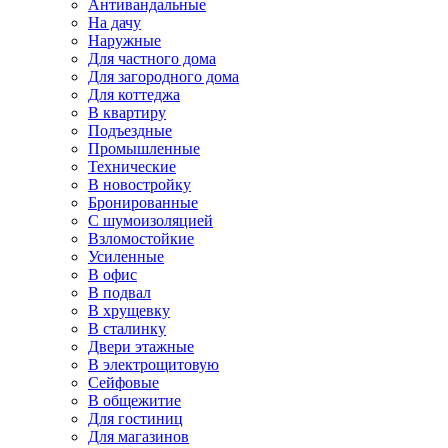
Антивандальные
На дачу
Наружные
Для частного дома
Для загородного дома
Для коттеджа
В квартиру
Подъездные
Промышленные
Технические
В новостройку
Бронированные
С шумоизоляцией
Взломостойкие
Усиленные
В офис
В подвал
В хрущевку
В сталинку
Двери этажные
В электрощитовую
Сейфовые
В общежитие
Для гостиниц
Для магазинов