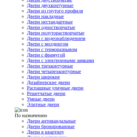
Двери двухконтурные
Двери из гнутого профиля
Двери накладные
Двери нестандартные
Двери одностворчатые
Двери полуторастворчатые
Двери с видеонаблюдением
Двери с молдингом
Двери с терморазрывом
Двери с фрамугой
Двери с электронными замками
Двери трехконтурные
Двери четырехконтурные
Двери широкие
Дизайнерские двери
Распашные уличные двери
Решетчатые двери
Умные двери
Элитные двери
По назначению
Двери антивандальные
Двери бронированные
Двери в квартиру