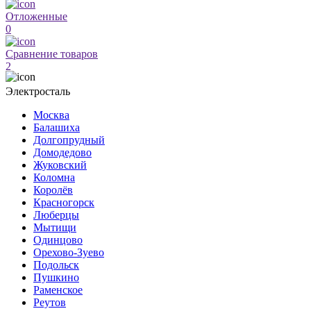
Отложенные
0
Сравнение товаров
2
Электросталь
Москва
Балашиха
Долгопрудный
Домодедово
Жуковский
Коломна
Королёв
Красногорск
Люберцы
Мытищи
Одинцово
Орехово-Зуево
Подольск
Пушкино
Раменское
Реутов