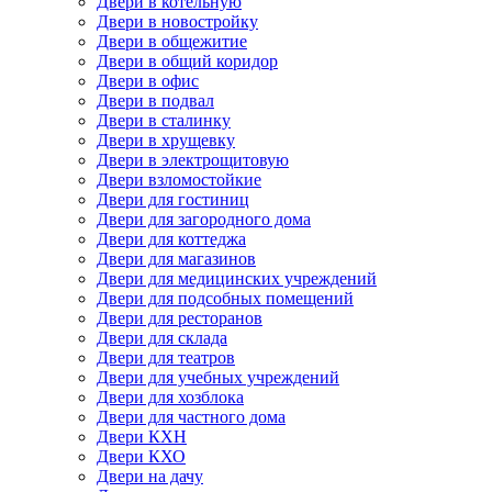
Двери в котельную
Двери в новостройку
Двери в общежитие
Двери в общий коридор
Двери в офис
Двери в подвал
Двери в сталинку
Двери в хрущевку
Двери в электрощитовую
Двери взломостойкие
Двери для гостиниц
Двери для загородного дома
Двери для коттеджа
Двери для магазинов
Двери для медицинских учреждений
Двери для подсобных помещений
Двери для ресторанов
Двери для склада
Двери для театров
Двери для учебных учреждений
Двери для хозблока
Двери для частного дома
Двери КХН
Двери КХО
Двери на дачу