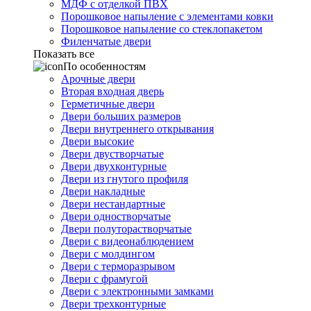
МДФ с отделкой ПВХ
Порошковое напыление с элементами ковки
Порошковое напыление со стеклопакетом
Филенчатые двери
Показать все
По особенностям
Арочные двери
Вторая входная дверь
Герметичные двери
Двери больших размеров
Двери внутреннего открывания
Двери высокие
Двери двустворчатые
Двери двухконтурные
Двери из гнутого профиля
Двери накладные
Двери нестандартные
Двери одностворчатые
Двери полуторастворчатые
Двери с видеонаблюдением
Двери с молдингом
Двери с терморазрывом
Двери с фрамугой
Двери с электронными замками
Двери трехконтурные