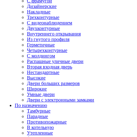
С фрамугой
Дизайнерские
Накладные
Трехконтурные
С видеонаблюдением
Двухконтурные
Внутреннего открывания
Из гнутого профиля
Герметичные
Четырехконтурные
С молдингом
Распашные уличные двери
Вторая входная дверь
Нестандартные
Высокие
Двери больших размеров
Широкие
Умные двери
Двери с электронными замками
По назначению
Тамбурные
Парадные
Противопожарные
В котельную
Утепленные