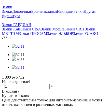
-
Замки
Замки
Доводчики
Броненакладки
Накладки
Ручки
Другая
фурнитура
-
Замки ГАРДИАН
Замки Kale
Замки CISA
Замки Mottura
Замки CRIT
Замки
МЕТТЭМ
Замки ПРОСАМ
Замки ЭЛЬБОР
Замки FUARO
-
32.11
1 300
руб.
/шт
Нашли дешевле?
-
+
В корзину
Купить в 1 клик
Цена действительна только для интернет-магазина и может
отличаться от цен в розничных магазинах