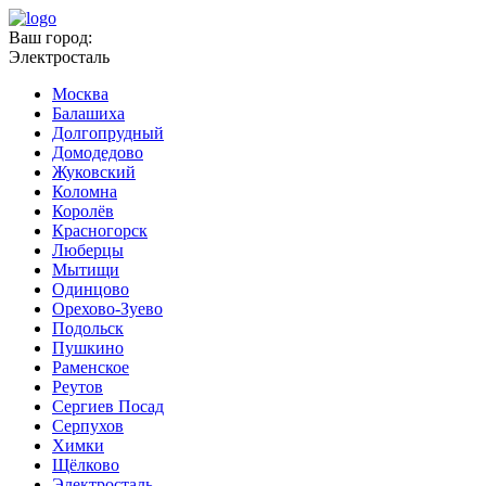
Ваш город:
Электросталь
Москва
Балашиха
Долгопрудный
Домодедово
Жуковский
Коломна
Королёв
Красногорск
Люберцы
Мытищи
Одинцово
Орехово-Зуево
Подольск
Пушкино
Раменское
Реутов
Сергиев Посад
Серпухов
Химки
Щёлково
Электросталь