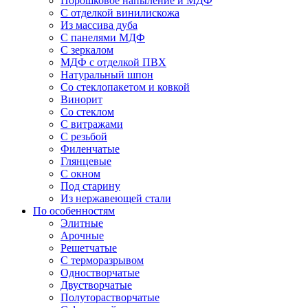
Порошковое напыление и МДФ
С отделкой винилискожа
Из массива дуба
С панелями МДФ
С зеркалом
МДФ с отделкой ПВХ
Натуральный шпон
Со стеклопакетом и ковкой
Винорит
Со стеклом
С витражами
С резьбой
Филенчатые
Глянцевые
С окном
Под старину
Из нержавеющей стали
По особенностям
Элитные
Арочные
Решетчатые
С терморазрывом
Одностворчатые
Двустворчатые
Полуторастворчатые