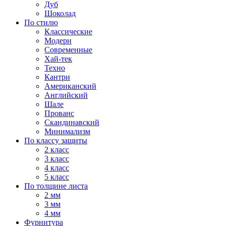
Дуб
Шоколад
По стилю
Классические
Модерн
Современные
Хай-тек
Техно
Кантри
Американский
Английский
Шале
Прованс
Скандинавский
Минимализм
По классу защиты
2 класс
3 класс
4 класс
5 класс
По толщине листа
2 мм
3 мм
4 мм
Фурнитура