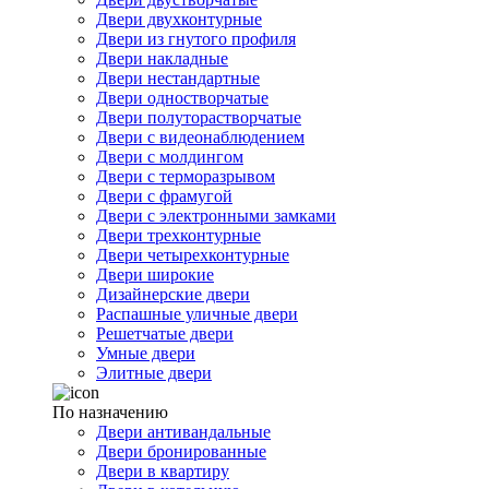
Двери двухконтурные
Двери из гнутого профиля
Двери накладные
Двери нестандартные
Двери одностворчатые
Двери полуторастворчатые
Двери с видеонаблюдением
Двери с молдингом
Двери с терморазрывом
Двери с фрамугой
Двери с электронными замками
Двери трехконтурные
Двери четырехконтурные
Двери широкие
Дизайнерские двери
Распашные уличные двери
Решетчатые двери
Умные двери
Элитные двери
По назначению
Двери антивандальные
Двери бронированные
Двери в квартиру