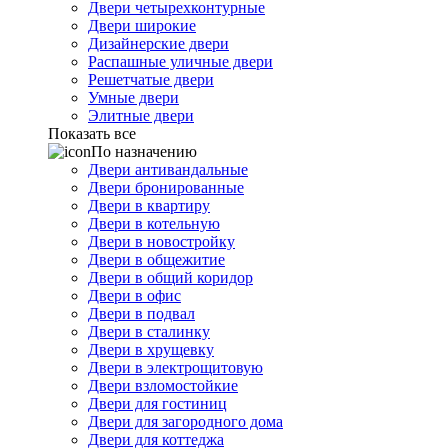
Двери четырехконтурные
Двери широкие
Дизайнерские двери
Распашные уличные двери
Решетчатые двери
Умные двери
Элитные двери
Показать все
По назначению
Двери антивандальные
Двери бронированные
Двери в квартиру
Двери в котельную
Двери в новостройку
Двери в общежитие
Двери в общий коридор
Двери в офис
Двери в подвал
Двери в сталинку
Двери в хрущевку
Двери в электрощитовую
Двери взломостойкие
Двери для гостиниц
Двери для загородного дома
Двери для коттеджа