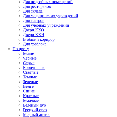
Для подсобных помещений
Для ресторанов
Для склада
Для медицинских учреждений
Для театров
Для учебных учреждений
Двери КХО
Двери КХН
В общий коридор
Для хозблока
По цвету
Белые
Черные
Серые
Коричневые
Светлые
Темные
Зеленые
Венге
Синие
Красные
Бежевые
Белёный дуб
Грецкий орех
Медный антик