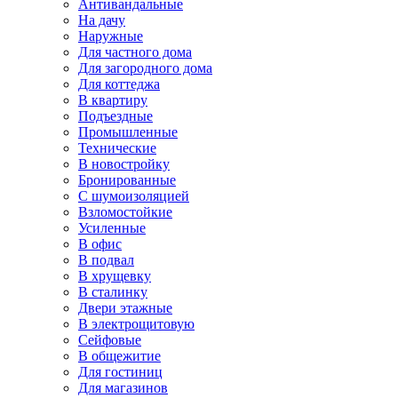
Антивандальные
На дачу
Наружные
Для частного дома
Для загородного дома
Для коттеджа
В квартиру
Подъездные
Промышленные
Технические
В новостройку
Бронированные
С шумоизоляцией
Взломостойкие
Усиленные
В офис
В подвал
В хрущевку
В сталинку
Двери этажные
В электрощитовую
Сейфовые
В общежитие
Для гостиниц
Для магазинов