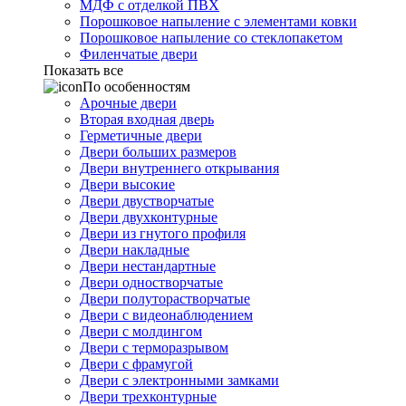
МДФ с отделкой ПВХ
Порошковое напыление с элементами ковки
Порошковое напыление со стеклопакетом
Филенчатые двери
Показать все
По особенностям
Арочные двери
Вторая входная дверь
Герметичные двери
Двери больших размеров
Двери внутреннего открывания
Двери высокие
Двери двустворчатые
Двери двухконтурные
Двери из гнутого профиля
Двери накладные
Двери нестандартные
Двери одностворчатые
Двери полуторастворчатые
Двери с видеонаблюдением
Двери с молдингом
Двери с терморазрывом
Двери с фрамугой
Двери с электронными замками
Двери трехконтурные