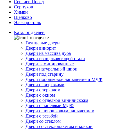
Сергиев Посад
Серпухов
Химки
Щёлково
Электросталь
Каталог дверей
По отделке
Глянцевые двери
Двери винорит
Двери из массива дуба
Двери из нержавеющей стали
Двери ламинированные
Двери натуральный шпон
Двери под старину
Двери порошковое напыление и МДФ
Двери с витражами
Двери с зеркалом
Двери с окном
Двери с отделкой винилискожа
Двери с панелями МДФ
Двери с порошковым напылением
Двери с резьбой
Двери со стеклом
Двери со стеклопакетом и ковкой