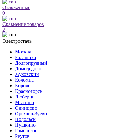
Отложенные
0
Сравнение товаров
2
Электросталь
Москва
Балашиха
Долгопрудный
Домодедово
Жуковский
Коломна
Королёв
Красногорск
Люберцы
Мытищи
Одинцово
Орехово-Зуево
Подольск
Пушкино
Раменское
Реутов