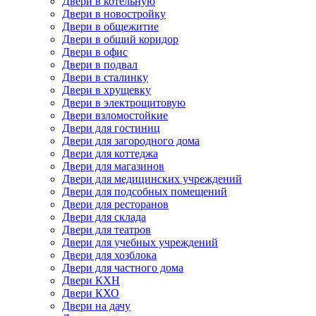
Двери в котельную
Двери в новостройку
Двери в общежитие
Двери в общий коридор
Двери в офис
Двери в подвал
Двери в сталинку
Двери в хрущевку
Двери в электрощитовую
Двери взломостойкие
Двери для гостиниц
Двери для загородного дома
Двери для коттеджа
Двери для магазинов
Двери для медицинских учреждений
Двери для подсобных помещений
Двери для ресторанов
Двери для склада
Двери для театров
Двери для учебных учреждений
Двери для хозблока
Двери для частного дома
Двери КХН
Двери КХО
Двери на дачу