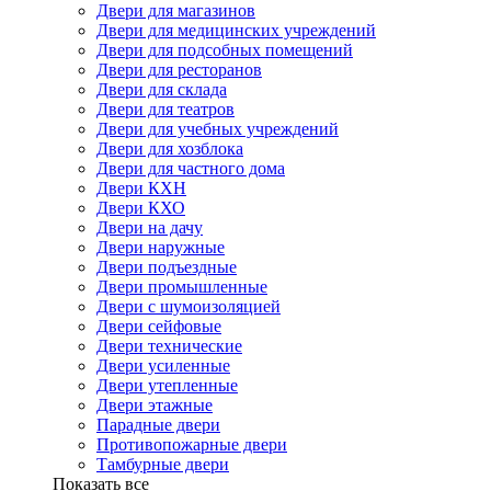
Двери для магазинов
Двери для медицинских учреждений
Двери для подсобных помещений
Двери для ресторанов
Двери для склада
Двери для театров
Двери для учебных учреждений
Двери для хозблока
Двери для частного дома
Двери КХН
Двери КХО
Двери на дачу
Двери наружные
Двери подъездные
Двери промышленные
Двери с шумоизоляцией
Двери сейфовые
Двери технические
Двери усиленные
Двери утепленные
Двери этажные
Парадные двери
Противопожарные двери
Тамбурные двери
Показать все