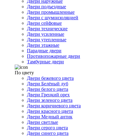
Двери наружные
Двери подъездные
Двери промышленные
Двери с шумоизоляцией
Двери сейфовые
Двери технические
Двери усиленные
Двери утепленные
Двери этажные
Парадные двери
Противопожарные двери
Тамбурные двери
По цвету
Двери бежевого цвета
Двери Белёный дуб
Двери белого цвета
Двери Грецкий орех
Двери зеленого цвета
Двери коричневого цвета
Двери красного цвета
Двери Медный антик
Двери светлые
Двери серого цвета
Двери синего цвета