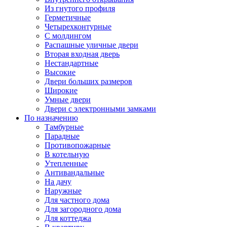
Из гнутого профиля
Герметичные
Четырехконтурные
С молдингом
Распашные уличные двери
Вторая входная дверь
Нестандартные
Высокие
Двери больших размеров
Широкие
Умные двери
Двери с электронными замками
По назначению
Тамбурные
Парадные
Противопожарные
В котельную
Утепленные
Антивандальные
На дачу
Наружные
Для частного дома
Для загородного дома
Для коттеджа