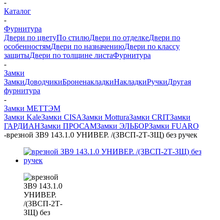
-
Каталог
-
Фурнитура
Двери по цвету
По стилю
Двери по отделке
Двери по
особенностям
Двери по назначению
Двери по классу
защиты
Двери по толщине листа
Фурнитура
-
Замки
Замки
Доводчики
Броненакладки
Накладки
Ручки
Другая
фурнитура
-
Замки МЕТТЭМ
Замки Kale
Замки CISA
Замки Mottura
Замки CRIT
Замки
ГАРДИАН
Замки ПРОСАМ
Замки ЭЛЬБОР
Замки FUARO
-
врезной ЗВ9 143.1.0 УНИВЕР. /(ЗВСП-2Т-ЗЩ) без ручек