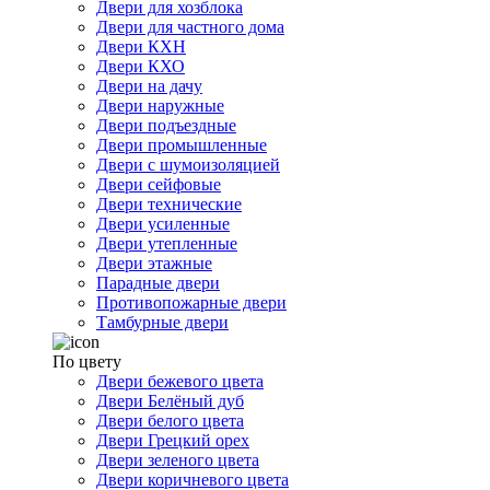
Двери для хозблока
Двери для частного дома
Двери КХН
Двери КХО
Двери на дачу
Двери наружные
Двери подъездные
Двери промышленные
Двери с шумоизоляцией
Двери сейфовые
Двери технические
Двери усиленные
Двери утепленные
Двери этажные
Парадные двери
Противопожарные двери
Тамбурные двери
По цвету
Двери бежевого цвета
Двери Белёный дуб
Двери белого цвета
Двери Грецкий орех
Двери зеленого цвета
Двери коричневого цвета