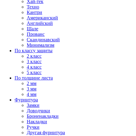
Хай-тек
Техно
Кантри
Американский
Английский
Шале
Прованс
Скандинавский
Минимализм
По классу защиты
2 класс
3 класс
4 класс
5 класс
По толщине листа
2 мм
3 мм
4 мм
Фурнитура
Замки
Доводчики
Броненакладки
Накладки
Ручки
Другая фурнитура