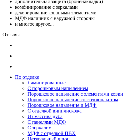
дополнительная защита (броненакладки)
комбинирование с зеркалами
декорирование коваными элементами
МДФ наличник с наружной стороны
и многое другое...
Отзывы
По отделке
Ламинированные
С порошковым напылением
Порошковое напыление с элементами ковки
Порошковое напыление со стеклопакетом
Порошковое напыление и МДФ
С отделкой винилискожа
Из массива дуба
С панелями МДФ
С зеркалом
МДФ с отделкой ПВХ
Натуральный шпон