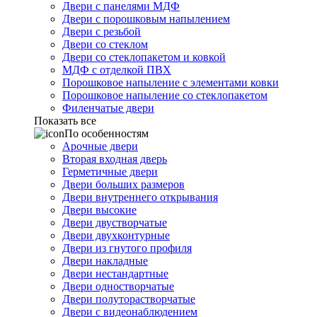
Двери с панелями МДФ
Двери с порошковым напылением
Двери с резьбой
Двери со стеклом
Двери со стеклопакетом и ковкой
МДФ с отделкой ПВХ
Порошковое напыление с элементами ковки
Порошковое напыление со стеклопакетом
Филенчатые двери
Показать все
По особенностям
Арочные двери
Вторая входная дверь
Герметичные двери
Двери больших размеров
Двери внутреннего открывания
Двери высокие
Двери двустворчатые
Двери двухконтурные
Двери из гнутого профиля
Двери накладные
Двери нестандартные
Двери одностворчатые
Двери полуторастворчатые
Двери с видеонаблюдением