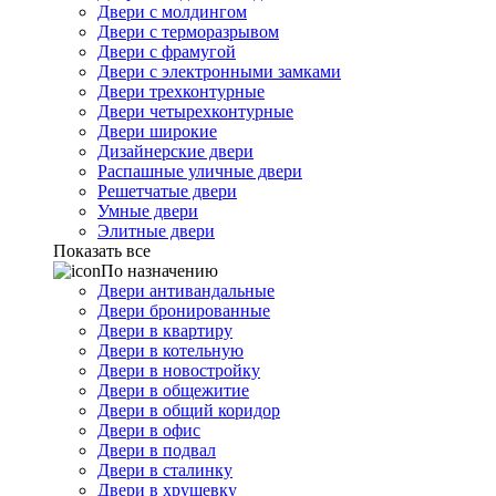
Двери с молдингом
Двери с терморазрывом
Двери с фрамугой
Двери с электронными замками
Двери трехконтурные
Двери четырехконтурные
Двери широкие
Дизайнерские двери
Распашные уличные двери
Решетчатые двери
Умные двери
Элитные двери
Показать все
По назначению
Двери антивандальные
Двери бронированные
Двери в квартиру
Двери в котельную
Двери в новостройку
Двери в общежитие
Двери в общий коридор
Двери в офис
Двери в подвал
Двери в сталинку
Двери в хрущевку