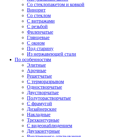
Со стеклопакетом и ковкой
Винорит
Со стеклом
С витражами
С резьбой
Филенчатые
Глянцевые
С окном
Под старину
Из нержавеющей стали
По особенностям
Элитные
Арочные
Решетчатые
С терморазрывом
Одностворчатые
Двустворчатые
Полуторастворчатые
С фрамугой
Дизайнерские
Накладные
Трехконтурные
С видеонаблюдением
Двухконтурные
Внутреннего открывания