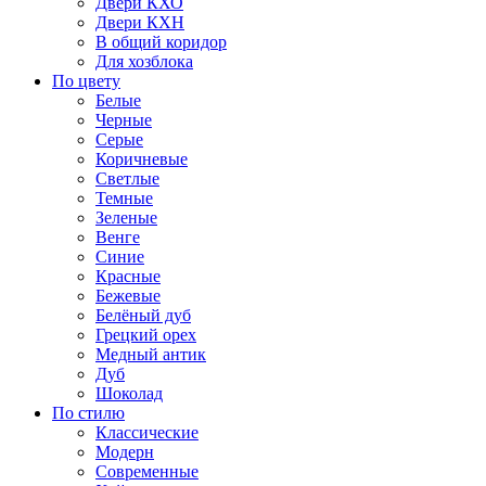
Двери КХО
Двери КХН
В общий коридор
Для хозблока
По цвету
Белые
Черные
Серые
Коричневые
Светлые
Темные
Зеленые
Венге
Синие
Красные
Бежевые
Белёный дуб
Грецкий орех
Медный антик
Дуб
Шоколад
По стилю
Классические
Модерн
Современные