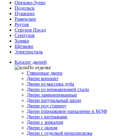
Орехово-Зуево
Подольск
Пушкино
Раменское
Реутов
Сергиев Посад
Серпухов
Химки
Щёлково
Электросталь
Каталог дверей
По отделке
Глянцевые двери
Двери винорит
Двери из массива дуба
Двери из нержавеющей стали
Двери ламинированные
Двери натуральный шпон
Двери под старину
Двери порошковое напыление и МДФ
Двери с витражами
Двери с зеркалом
Двери с окном
Двери с отделкой винилискожа