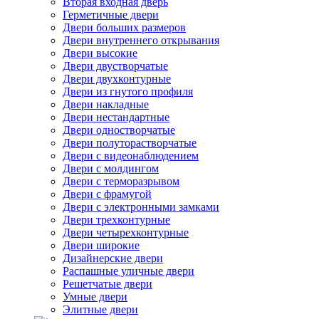
Вторая входная дверь
Герметичные двери
Двери больших размеров
Двери внутреннего открывания
Двери высокие
Двери двустворчатые
Двери двухконтурные
Двери из гнутого профиля
Двери накладные
Двери нестандартные
Двери одностворчатые
Двери полуторастворчатые
Двери с видеонаблюдением
Двери с молдингом
Двери с терморазрывом
Двери с фрамугой
Двери с электронными замками
Двери трехконтурные
Двери четырехконтурные
Двери широкие
Дизайнерские двери
Распашные уличные двери
Решетчатые двери
Умные двери
Элитные двери