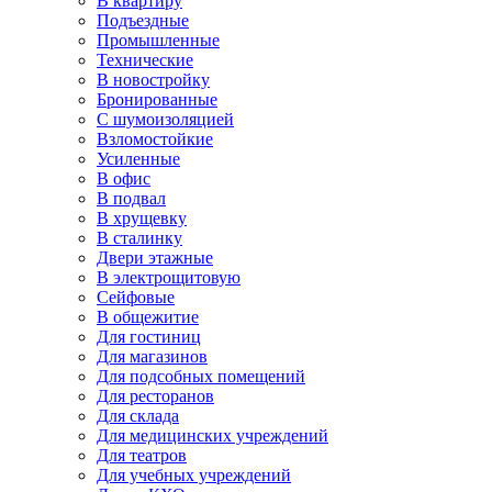
В квартиру
Подъездные
Промышленные
Технические
В новостройку
Бронированные
С шумоизоляцией
Взломостойкие
Усиленные
В офис
В подвал
В хрущевку
В сталинку
Двери этажные
В электрощитовую
Сейфовые
В общежитие
Для гостиниц
Для магазинов
Для подсобных помещений
Для ресторанов
Для склада
Для медицинских учреждений
Для театров
Для учебных учреждений