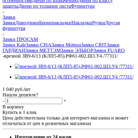
особенностям
Двери по назначению
Двери по классу
защиты
Двери по толщине листа
Фурнитура
-
Замки
Замки
Доводчики
Броненакладки
Накладки
Ручки
Другая
фурнитура
-
Замки ПРОСАМ
Замки Kale
Замки CISA
Замки Mottura
Замки CRIT
Замки
ГАРДИАН
Замки МЕТТЭМ
Замки ЭЛЬБОР
Замки FUARO
-
врезной ЗВ9-6/13 (КЛП5-85).РФ61-002.Ш3.У4 /77311/
1 040
руб.
/шт
Нашли дешевле?
-
+
В корзину
Купить в 1 клик
Цена действительна только для интернет-магазина и может
отличаться от цен в розничных магазинах
Изготовление от 24 часов