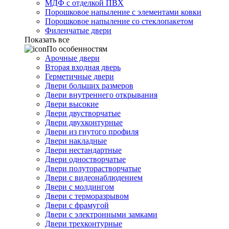
МДФ с отделкой ПВХ
Порошковое напыление с элементами ковки
Порошковое напыление со стеклопакетом
Филенчатые двери
Показать все
По особенностям
Арочные двери
Вторая входная дверь
Герметичные двери
Двери больших размеров
Двери внутреннего открывания
Двери высокие
Двери двустворчатые
Двери двухконтурные
Двери из гнутого профиля
Двери накладные
Двери нестандартные
Двери одностворчатые
Двери полуторастворчатые
Двери с видеонаблюдением
Двери с молдингом
Двери с терморазрывом
Двери с фрамугой
Двери с электронными замками
Двери трехконтурные