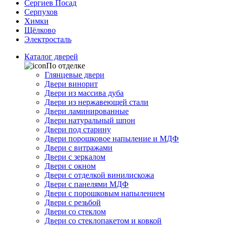
Сергиев Посад
Серпухов
Химки
Щёлково
Электросталь
Каталог дверей
По отделке
Глянцевые двери
Двери винорит
Двери из массива дуба
Двери из нержавеющей стали
Двери ламинированные
Двери натуральный шпон
Двери под старину
Двери порошковое напыление и МДФ
Двери с витражами
Двери с зеркалом
Двери с окном
Двери с отделкой винилискожа
Двери с панелями МДФ
Двери с порошковым напылением
Двери с резьбой
Двери со стеклом
Двери со стеклопакетом и ковкой