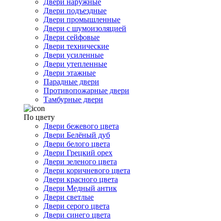
Двери наружные
Двери подъездные
Двери промышленные
Двери с шумоизоляцией
Двери сейфовые
Двери технические
Двери усиленные
Двери утепленные
Двери этажные
Парадные двери
Противопожарные двери
Тамбурные двери
По цвету
Двери бежевого цвета
Двери Белёный дуб
Двери белого цвета
Двери Грецкий орех
Двери зеленого цвета
Двери коричневого цвета
Двери красного цвета
Двери Медный антик
Двери светлые
Двери серого цвета
Двери синего цвета