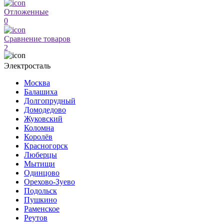
Отложенные
0
Сравнение товаров
2
Электросталь
Москва
Балашиха
Долгопрудный
Домодедово
Жуковский
Коломна
Королёв
Красногорск
Люберцы
Мытищи
Одинцово
Орехово-Зуево
Подольск
Пушкино
Раменское
Реутов