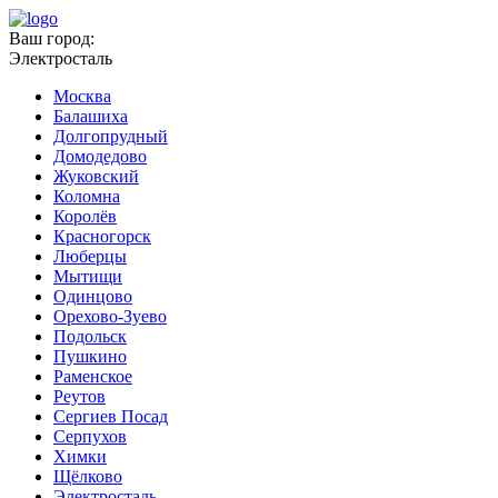
Ваш город:
Электросталь
Москва
Балашиха
Долгопрудный
Домодедово
Жуковский
Коломна
Королёв
Красногорск
Люберцы
Мытищи
Одинцово
Орехово-Зуево
Подольск
Пушкино
Раменское
Реутов
Сергиев Посад
Серпухов
Химки
Щёлково
Электросталь