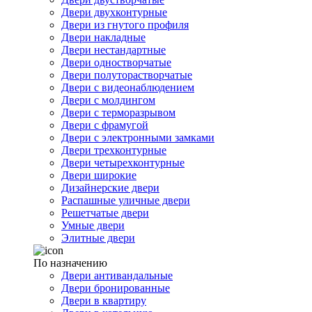
Двери двухконтурные
Двери из гнутого профиля
Двери накладные
Двери нестандартные
Двери одностворчатые
Двери полуторастворчатые
Двери с видеонаблюдением
Двери с молдингом
Двери с терморазрывом
Двери с фрамугой
Двери с электронными замками
Двери трехконтурные
Двери четырехконтурные
Двери широкие
Дизайнерские двери
Распашные уличные двери
Решетчатые двери
Умные двери
Элитные двери
По назначению
Двери антивандальные
Двери бронированные
Двери в квартиру