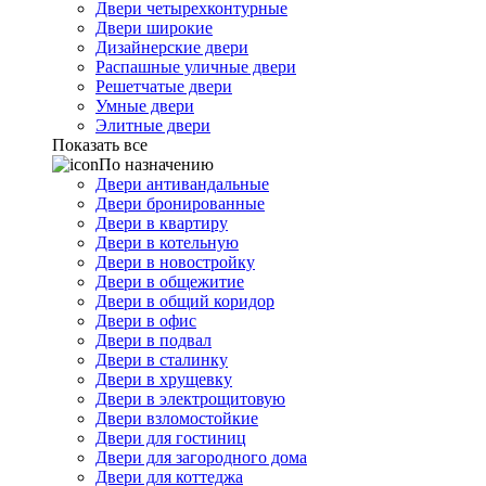
Двери четырехконтурные
Двери широкие
Дизайнерские двери
Распашные уличные двери
Решетчатые двери
Умные двери
Элитные двери
Показать все
По назначению
Двери антивандальные
Двери бронированные
Двери в квартиру
Двери в котельную
Двери в новостройку
Двери в общежитие
Двери в общий коридор
Двери в офис
Двери в подвал
Двери в сталинку
Двери в хрущевку
Двери в электрощитовую
Двери взломостойкие
Двери для гостиниц
Двери для загородного дома
Двери для коттеджа