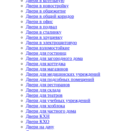
Двери в котельную
Двери в новостройку
Двери в общежитие
Двери в общий коридор
Двери в офис
Двери в подвал
Двери в сталинку
Двери в хрущевку
Двери в электрощитовую
Двери взломостойкие
Двери для гостиниц
Двери для загородного дома
Двери для коттеджа
Двери для магазинов
Двери для медицинских учреждений
Двери для подсобных помещений
Двери для ресторанов
Двери для склада
Двери для театров
Двери для учебных учреждений
Двери для хозблока
Двери для частного дома
Двери КХН
Двери КХО
Двери на дачу