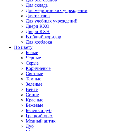
Для склада
Для медицинских учреждений
Для театров
Для учебных учреждений
Двери КХО
Двери КХН
В общий коридор
Для хозблока
По цвету
Белые
Черные
Серые
Коричневые
Светлые
Темные
Зеленые
Венге
Синие
Красные
Бежевые
Белёный дуб
Грецкий орех
Медный антик
Дуб