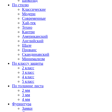
Шоколад
По стилю
Классические
Модерн
Современные
Хай-тек
Техно
Кантри
Американский
Английский
Шале
Прованс
Скандинавский
Минимализм
По классу защиты
2 класс
3 класс
4 класс
5 класс
По толщине листа
2 мм
3 мм
4 мм
Фурнитура
Замки