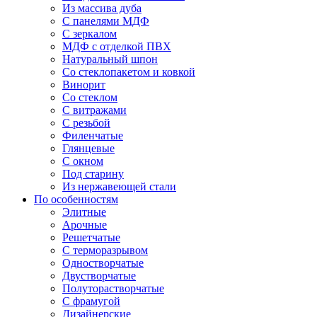
Из массива дуба
С панелями МДФ
С зеркалом
МДФ с отделкой ПВХ
Натуральный шпон
Со стеклопакетом и ковкой
Винорит
Со стеклом
С витражами
С резьбой
Филенчатые
Глянцевые
С окном
Под старину
Из нержавеющей стали
По особенностям
Элитные
Арочные
Решетчатые
С терморазрывом
Одностворчатые
Двустворчатые
Полуторастворчатые
С фрамугой
Дизайнерские