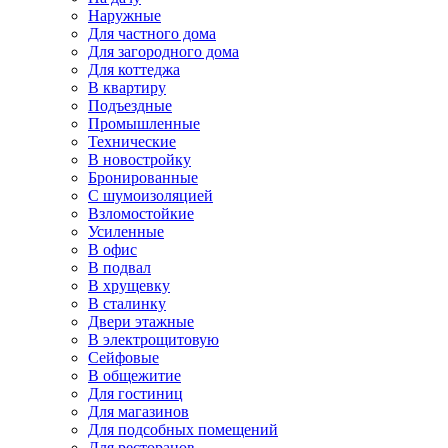
Наружные
Для частного дома
Для загородного дома
Для коттеджа
В квартиру
Подъездные
Промышленные
Технические
В новостройку
Бронированные
С шумоизоляцией
Взломостойкие
Усиленные
В офис
В подвал
В хрущевку
В сталинку
Двери этажные
В электрощитовую
Сейфовые
В общежитие
Для гостиниц
Для магазинов
Для подсобных помещений
Для ресторанов