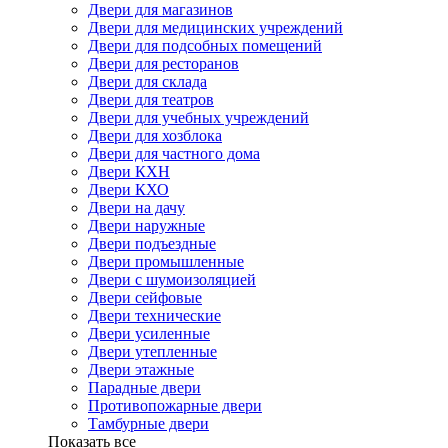
Двери для магазинов
Двери для медицинских учреждений
Двери для подсобных помещений
Двери для ресторанов
Двери для склада
Двери для театров
Двери для учебных учреждений
Двери для хозблока
Двери для частного дома
Двери КХН
Двери КХО
Двери на дачу
Двери наружные
Двери подъездные
Двери промышленные
Двери с шумоизоляцией
Двери сейфовые
Двери технические
Двери усиленные
Двери утепленные
Двери этажные
Парадные двери
Противопожарные двери
Тамбурные двери
Показать все