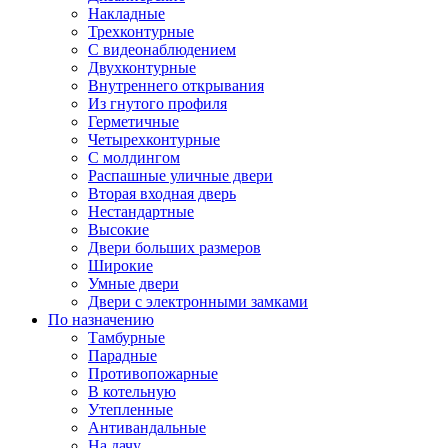
Накладные
Трехконтурные
С видеонаблюдением
Двухконтурные
Внутреннего открывания
Из гнутого профиля
Герметичные
Четырехконтурные
С молдингом
Распашные уличные двери
Вторая входная дверь
Нестандартные
Высокие
Двери больших размеров
Широкие
Умные двери
Двери с электронными замками
По назначению
Тамбурные
Парадные
Противопожарные
В котельную
Утепленные
Антивандальные
На дачу